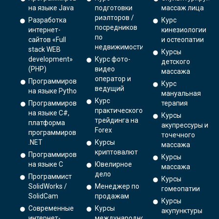
на языке Java
подготовки
массаж лица
риэлторов /
Разработка
Курс
посредников
интернет-
кинезиологии
по
сайтов «Full
и остеопатии
недвижимости
stack WEB
Курсы
development»
Курс фото-
детского
(PHP)
видео
массажа
оператор и
Программирование
Курс
ведущий
на языке Python.
мануальная
Курс
Программирование
терапия
практического
на языке C#,
Курсы
трейдинга на
платформа
акупрессуры и
Forex
программирования
точечного
.NET
Курсы
массажа
криптовалют
Программирование
Курсы
на языке С
Ювелирное
массажа
дело
Программист
Курсы
SolidWorks /
Менеджер по
гомеопатии
SolidCam
продажам
Курсы
Современные
Курсы
акупунктуры
интернет-
международной