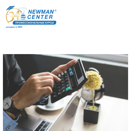
Метка:
Отзывы
RU
выпускников
Алина Симон и Инна
Белоцерковская