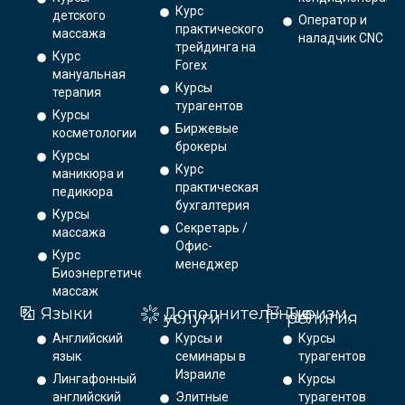
Курс
детского
Оператор и
практического
массажа
наладчик CNC
трейдинга на
Курс
Forex
мануальная
Курсы
терапия
турагентов
Курсы
Биржевые
косметологии
брокеры
Курсы
Курс
маникюра и
практическая
педикюра
бухгалтерия
Курсы
Секретарь /
массажа
Офис-
Курс
менеджер
Биоэнергетический
массаж
Языки
Дополнительные
Туризм,
услуги
религия
Английский
Курсы и
Курсы
язык
семинары в
турагентов
Израиле
Лингафонный
Курсы
английский
Элитные
турагентов