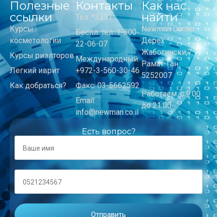
Полезные
Контакты
Как нас
ссылки
найти
Тел: *3331
Курсы
Newman Center
Беспл. тел: 1-800-
косметологии
Дерех
22-06-07
Жаботински,7
Курсы риэлторов
Международный:
Рамат-Ган
Легкий иврит
+972-3-560-30-46
5252007
Как добраться?
Факс: 03-5662592
Работаем: с 9:00
Email:
до 21:00
info@newman.co.il
Есть вопрос?