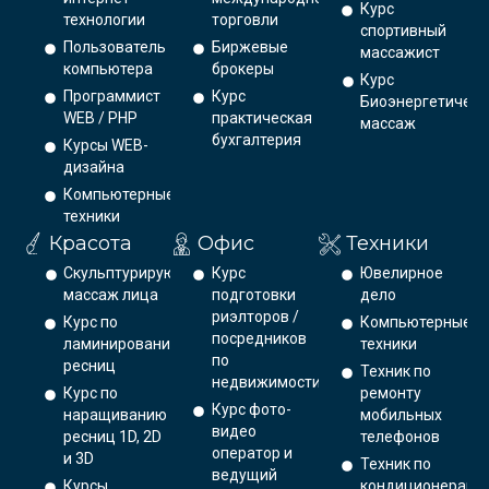
Курс
технологии
торговли
спортивный
Пользователь
Биржевые
массажист
компьютера
брокеры
Курс
Программист
Курс
Биоэнергетическ
WEB / PHP
практическая
массаж
бухгалтерия
Курсы WEB-
дизайна
Компьютерные
техники
Красота
Офис
Техники
Скульптурирующий
Курс
Ювелирное
массаж лица
подготовки
дело
риэлторов /
Курс по
Компьютерные
посредников
ламинированию
техники
по
ресниц
Техник по
недвижимости
Курс по
ремонту
Курс фото-
наращиванию
мобильных
видео
ресниц 1D, 2D
телефонов
оператор и
и 3D
Техник по
ведущий
Курсы
кондиционерам