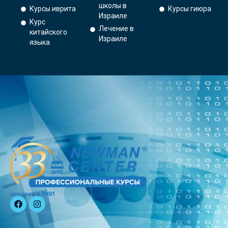
школы в
Курсы иврита
Курсы гиюра
Израиле
Курс
Лечение в
китайского
Израиле
языка