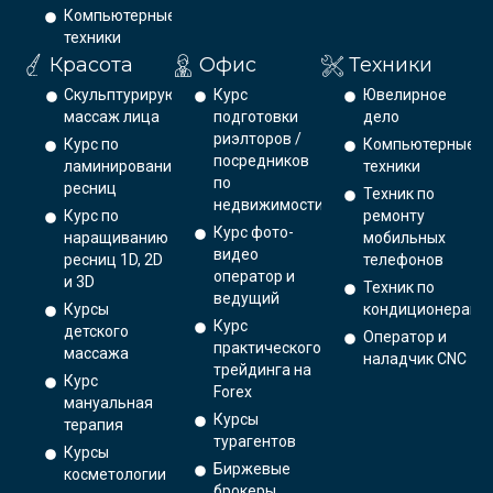
Компьютерные
техники
Красота
Офис
Техники
Скульптурирующий
Курс
Ювелирное
массаж лица
подготовки
дело
риэлторов /
Курс по
Компьютерные
посредников
ламинированию
техники
по
ресниц
Техник по
недвижимости
Курс по
ремонту
Курс фото-
наращиванию
мобильных
видео
ресниц 1D, 2D
телефонов
оператор и
и 3D
Техник по
ведущий
Курсы
кондиционерам
Курс
детского
Оператор и
практического
массажа
наладчик CNC
трейдинга на
Курс
Forex
мануальная
Курсы
терапия
турагентов
Курсы
Биржевые
косметологии
брокеры