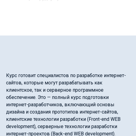
Подчеркнуть ссылки
format_underlined
Выделить ссылки
font_download
Сбросить
cached
настройки
Курс готовит специалистов по разработке интернет-
сайтов, которые могут разрабатывать как
клиентское, так и серверное программное
обеспечение. Это — полный курс подготовки
интернет-разработчиков, включающий основы
дизайна и создания прототипов интернет-сайтов,
клиентские технологии разработки (Front-end WEB
development), серверные технологии разработки
интернет-проектов (Back-end WEB development).