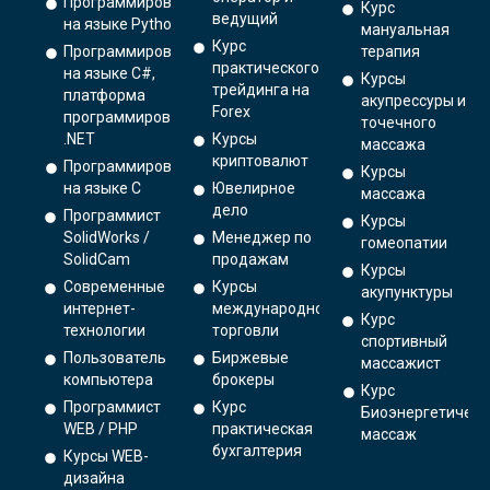
Программирование
Курс
ведущий
на языке Python.
мануальная
Курс
Программирование
терапия
практического
на языке C#,
Курсы
трейдинга на
платформа
акупрессуры и
Forex
программирования
точечного
.NET
Курсы
массажа
криптовалют
Программирование
Курсы
на языке С
Ювелирное
массажа
дело
Программист
Курсы
SolidWorks /
Менеджер по
гомеопатии
SolidCam
продажам
Курсы
Современные
Курсы
акупунктуры
интернет-
международной
Курс
технологии
торговли
спортивный
Пользователь
Биржевые
массажист
компьютера
брокеры
Курс
Программист
Курс
Биоэнергетическ
WEB / PHP
практическая
массаж
бухгалтерия
Курсы WEB-
дизайна