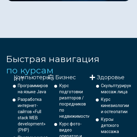
Быстрая навигация
по курсам
Компьютеры
Бизнес
Здоровье
и IT
Программирование
Курс
Скульптурирующ
на языке Java
подготовки
массаж лица
риэлторов /
Разработка
Курс
посредников
интернет-
кинезиологии
по
сайтов «Full
и остеопатии
недвижимости
stack WEB
Курсы
development»
Курс фото-
детского
(PHP)
видео
массажа
оператор и