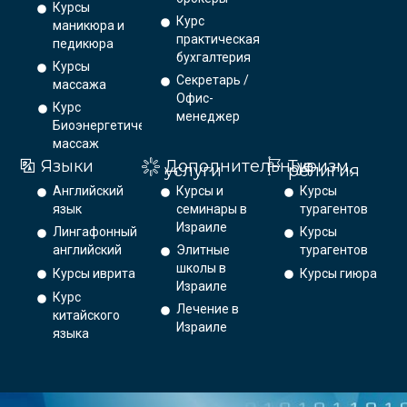
Курсы
Курс
маникюра и
практическая
педикюра
бухгалтерия
Курсы
Секретарь /
массажа
Офис-
Курс
менеджер
Биоэнергетический
массаж
Языки
Дополнительные
Туризм,
услуги
религия
Английский
Курсы и
Курсы
язык
семинары в
турагентов
Израиле
Лингафонный
Курсы
английский
Элитные
турагентов
школы в
Курсы иврита
Курсы гиюра
Израиле
Курс
Лечение в
китайского
Израиле
языка