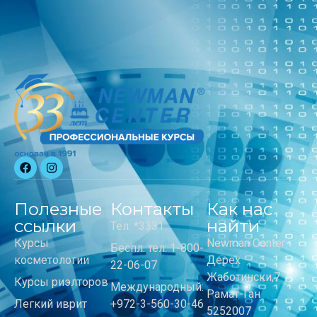
Полезные
Контакты
Как нас
ссылки
найти
Тел: *3331
Курсы
Newman Center
Беспл. тел: 1-800-
косметологии
Дерех
22-06-07
Жаботински,7
Курсы риэлторов
Международный:
Рамат-Ган
Легкий иврит
+972-3-560-30-46
5252007