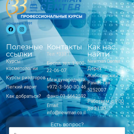
Полезные
Контакты
Как нас
ссылки
найти
Тел: *3331
Курсы
Newman Center
Беспл. тел: 1-800-
косметологии
Дерех
22-06-07
Жаботински,7
Курсы риэлторов
Международный:
Рамат-Ган
Легкий иврит
+972-3-560-30-46
5252007
Как добраться?
Факс: 03-5662592
Работаем: с 9:00
Email:
до 21:00
info@newman.co.il
Есть вопрос?