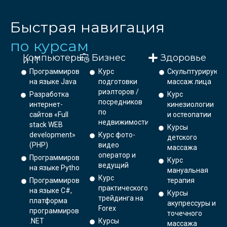
Быстрая навигация
по курсам
Компьютеры
Бизнес
Здоровье
и IT
Программирование
Курс
Скульптурирующ
на языке Java
подготовки
массаж лица
риэлторов /
Разработка
Курс
посредников
интернет-
кинезиологии
по
сайтов «Full
и остеопатии
недвижимости
stack WEB
Курсы
development»
Курс фото-
детского
(PHP)
видео
массажа
оператор и
Программирование
Курс
ведущий
на языке Python.
мануальная
Курс
Программирование
терапия
практического
на языке C#,
Курсы
трейдинга на
платформа
акупрессуры и
Forex
программирования
точечного
.NET
Курсы
массажа