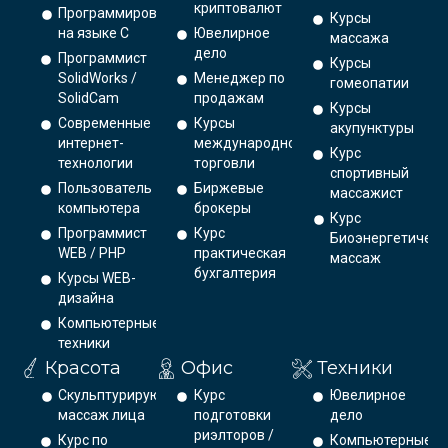
криптовалют
Программирование
Курсы
на языке С
Ювелирное
массажа
дело
Программист
Курсы
SolidWorks /
Менеджер по
гомеопатии
SolidCam
продажам
Курсы
Современные
Курсы
акупунктуры
интернет-
международной
Курс
технологии
торговли
спортивный
Пользователь
Биржевые
массажист
компьютера
брокеры
Курс
Программист
Курс
Биоэнергетическ
WEB / PHP
практическая
массаж
бухгалтерия
Курсы WEB-
дизайна
Компьютерные
техники
Красота
Офис
Техники
Скульптурирующий
Курс
Ювелирное
массаж лица
подготовки
дело
риэлторов /
Курс по
Компьютерные