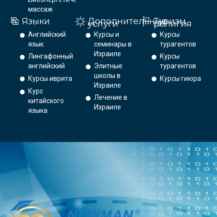
массаж
Языки
Дополнительные
Туризм,
услуги
религия
Английский
Курсы и
Курсы
язык
семинары в
турагентов
Израиле
Лингафонный
Курсы
английский
Элитные
турагентов
школы в
Курсы иврита
Курсы гиюра
Израиле
Курс
Лечение в
китайского
Израиле
языка