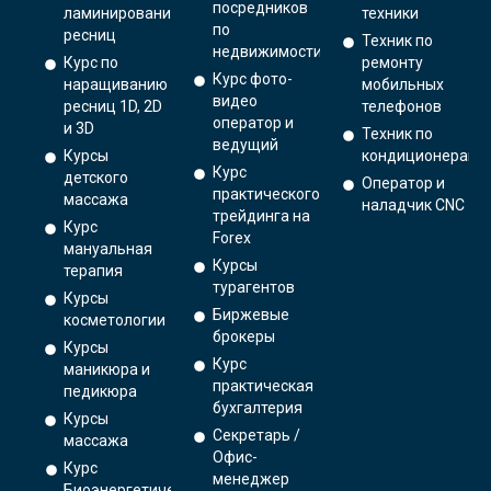
посредников
ламинированию
техники
по
ресниц
Техник по
недвижимости
Курс по
ремонту
Курс фото-
наращиванию
мобильных
видео
ресниц 1D, 2D
телефонов
оператор и
и 3D
Техник по
ведущий
Курсы
кондиционерам
Курс
детского
Оператор и
практического
массажа
наладчик CNC
трейдинга на
Курс
Forex
мануальная
Курсы
терапия
турагентов
Курсы
Биржевые
косметологии
брокеры
Курсы
Курс
маникюра и
практическая
педикюра
бухгалтерия
Курсы
Секретарь /
массажа
Офис-
Курс
менеджер
Биоэнергетический