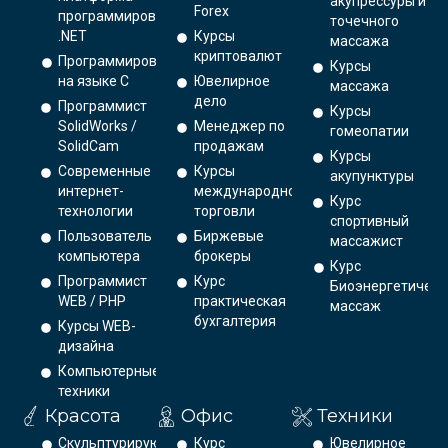
акупрессуры и
Forex
программирования
точечного
.NET
Курсы
массажа
криптовалют
Программирование
Курсы
на языке С
Ювелирное
массажа
дело
Программист
Курсы
SolidWorks /
Менеджер по
гомеопатии
SolidCam
продажам
Курсы
Современные
Курсы
акупунктуры
интернет-
международной
Курс
технологии
торговли
спортивный
Пользователь
Биржевые
массажист
компьютера
брокеры
Курс
Программист
Курс
Биоэнергетическ
WEB / PHP
практическая
массаж
бухгалтерия
Курсы WEB-
дизайна
Компьютерные
техники
Красота
Офис
Техники
Скульптурирующий
Курс
Ювелирное