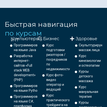
Быстрая навигация
по курсам
Компьютеры
Бизнес
Здоровье
и IT
Программирование
Курс
Скульптурирующ
на языке Java
подготовки
массаж лица
риэлторов /
Разработка
Курс
посредников
интернет-
кинезиологии
по
сайтов «Full
и остеопатии
недвижимости
stack WEB
Курсы
development»
Курс фото-
детского
(PHP)
видео
массажа
оператор и
Программирование
Курс
ведущий
на языке Python.
мануальная
Курс
Программирование
терапия
практического
на языке C#,
Курсы
трейдинга на
платформа