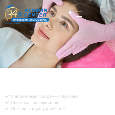
RU
Скульптурирующий
массаж лица
Современная программа обучения
Опытные преподаватели
Помощь с трудоустройсвом