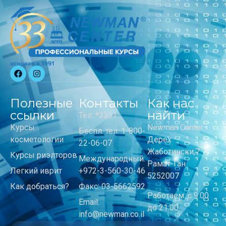
Полезные
Контакты
Как нас
ссылки
найти
Тел: *3331
Курсы
Newman Center
Беспл. тел: 1-800-
косметологии
Дерех
22-06-07
Жаботински,7
Курсы риэлторов
Международный:
Рамат-Ган
Легкий иврит
+972-3-560-30-46
5252007
Как добраться?
Факс: 03-5662592
Работаем: с 9:00
Email:
до 21:00
info@newman.co.il