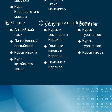
массажа
Офис-
Курс
менеджер
Биоэнергетический
массаж
Языки
Дополнительные
Туризм,
услуги
религия
Английский
Курсы и
Курсы
язык
семинары в
турагентов
Израиле
Лингафонный
Курсы
английский
Элитные
турагентов
школы в
Курсы иврита
Курсы гиюра
Израиле
Курс
Лечение в
китайского
Израиле
языка