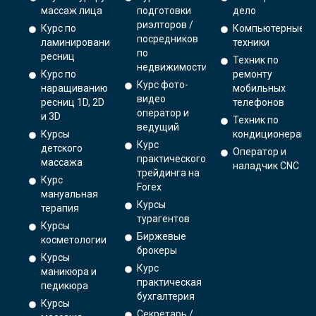
массаж лица
подготовки
дело
риэлторов /
Курс по
Компьютерные
посредников
ламинированию
техники
по
ресниц
Техник по
недвижимости
Курс по
ремонту
Курс фото-
наращиванию
мобильных
видео
ресниц 1D, 2D
телефонов
оператор и
и 3D
Техник по
ведущий
Курсы
кондиционерам
Курс
детского
Оператор и
практического
массажа
наладчик CNC
трейдинга на
Курс
Forex
мануальная
Курсы
терапия
турагентов
Курсы
Биржевые
косметологии
брокеры
Курсы
Курс
маникюра и
практическая
педикюра
бухгалтерия
Курсы
Секретарь /