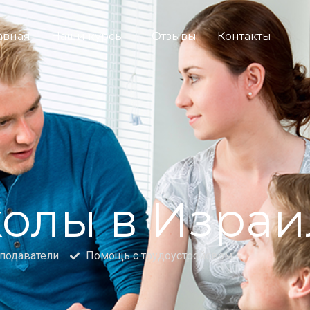
авная
Наши курсы
Отзывы
Контакты
олы в Израи
подаватели
Помощь с трудоустройсвом