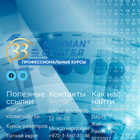
Полезные
Контакты
Как нас
ссылки
найти
Тел: *3331
Курсы
Newman Center
Беспл. тел: 1-800-
косметологии
Дерех
22-06-07
Жаботински,7
Курсы риэлторов
Международный:
Рамат-Ган
Легкий иврит
+972-3-560-30-46
5252007