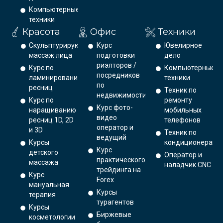
Компьютерные
техники
Красота
Офис
Техники
Скульптурирующий
Курс
Ювелирное
массаж лица
подготовки
дело
риэлторов /
Курс по
Компьютерные
посредников
ламинированию
техники
по
ресниц
Техник по
недвижимости
Курс по
ремонту
Курс фото-
наращиванию
мобильных
видео
ресниц 1D, 2D
телефонов
оператор и
и 3D
Техник по
ведущий
Курсы
кондиционерам
Курс
детского
Оператор и
практического
массажа
наладчик CNC
трейдинга на
Курс
Forex
мануальная
Курсы
терапия
турагентов
Курсы
Биржевые
косметологии