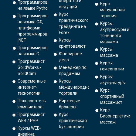
оператор и
Программирование
Курс
ведущий
на языке Python.
мануальная
Курс
Программирование
терапия
практического
на языке C#,
Курсы
трейдинга на
платформа
акупрессуры и
Forex
программирования
точечного
.NET
Курсы
массажа
криптовалют
Программирование
Курсы
на языке С
Ювелирное
массажа
дело
Программист
Курсы
SolidWorks /
Менеджер по
гомеопатии
SolidCam
продажам
Курсы
Современные
Курсы
акупунктуры
интернет-
международной
Курс
технологии
торговли
спортивный
Пользователь
Биржевые
массажист
компьютера
брокеры
Курс
Программист
Курс
Биоэнергетическ
WEB / PHP
практическая
массаж
бухгалтерия
Курсы WEB-
дизайна