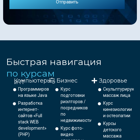
Быстрая навигация
по курсам
Компьютеры
Бизнес
Здоровье
и IT
Программирование
Курс
Скульптурирующ
на языке Java
подготовки
массаж лица
риэлторов /
Разработка
Курс
посредников
интернет-
кинезиологии
по
сайтов «Full
и остеопатии
недвижимости
stack WEB
Курсы
development»
Курс фото-
детского
(PHP)
видео
массажа