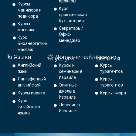
брокеры
Курсы
Курс
маникюра и
практическая
педикюра
бухгалтерия
Курсы
Секретарь /
массажа
Офис-
Курс
менеджер
Биоэнергетический
массаж
Языки
Дополнительные
Туризм,
услуги
религия
Английский
Курсы и
Курсы
язык
семинары в
турагентов
Израиле
Лингафонный
Курсы
английский
Элитные
турагентов
школы в
Курсы иврита
Курсы гиюра
Израиле
Курс
Лечение в
китайского
Израиле
языка