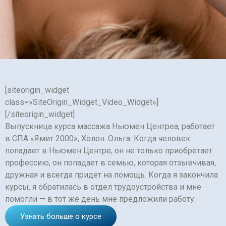
Подчеркнуть ссылки
format_underlined
Выделить ссылки
font_download
Сбросить
cached
настройки
[siteorigin_widget
class=»SiteOrigin_Widget_Video_Widget»]
[/siteorigin_widget]
Выпускница курса массажа Ньюмен Центреа, работает
в СПА «Ямит 2000», Холон. Ольга: Когда человек
попадает в Ньюмен Центре, он не только приобретает
профессию, он попадает в семью, которая отзывчивая,
дружная и всегда придет на помощь. Когда я закончила
курсы, я обратилась в отдел трудоустройства и мне
помогли — в тот же день мне предложили работу.
Узнать больше о курсе