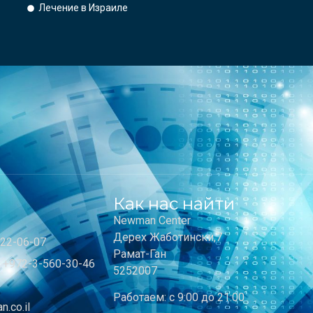
Лечение в Израиле
Как нас найти
Newman Center
Дерех Жаботински,7
-22-06-07
Рамат-Ган
+972-3-560-30-46
5252007
2
Работаем: с 9:00 до 21:00
.co.il