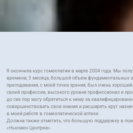
Я окончила курс гомеопатии в марте 2004 года. Мы по
времени, 3 месяца, большой объём фундаментальных зна
преподавания, с моей точки зрения, был очень хороши
своей профессии, высокого уровня профессионал и про
до сих пор могу обратиться к нему за квалифицирован
совершенствовать свои знания и расширять круг назн
в моей работе в гомеопатической аптеке .
Должна также отметить, что большую поддержку в пои
«Ньюмен Центреа».