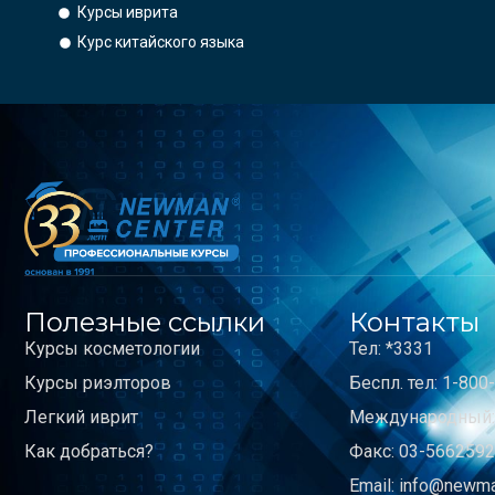
Курсы иврита
Курс китайского языка
Полезные ссылки
Контакты
Курсы косметологии
Тел: *3331
Курсы риэлторов
Беспл. тел: 1-800
Легкий иврит
Международный: 
Как добраться?
Факс: 03-566259
Email: info@newman