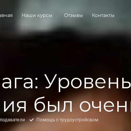
авная
Наши курсы
Отзывы
Контакты
ага: Уровен
ия был очен
подаватели
Помощь с трудоустройсвом