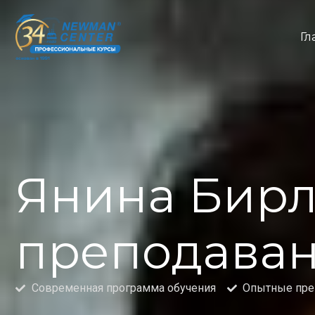
Гл
Янина Бирл
преподаван
Современная программа обучения
Опытные пре