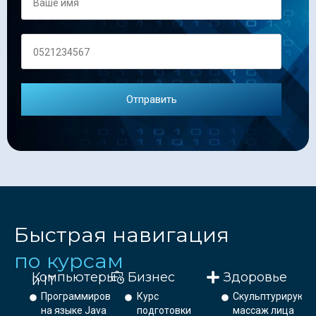
Быстрая навигация
по курсам
Компьютеры
Бизнес
Здоровье
и IT
Программирование
Курс
Скульптурирующ
на языке Java
подготовки
массаж лица