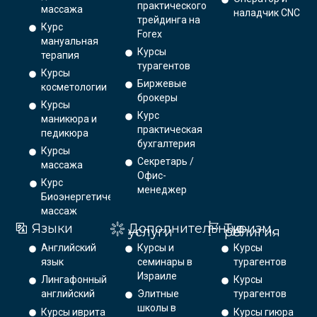
практического
массажа
наладчик CNC
трейдинга на
Курс
Forex
мануальная
Курсы
терапия
турагентов
Курсы
Биржевые
косметологии
брокеры
Курсы
Курс
маникюра и
практическая
педикюра
бухгалтерия
Курсы
Секретарь /
массажа
Офис-
Курс
менеджер
Биоэнергетический
массаж
Языки
Дополнительные
Туризм,
услуги
религия
Английский
Курсы и
Курсы
язык
семинары в
турагентов
Израиле
Лингафонный
Курсы
английский
Элитные
турагентов
школы в
Курсы иврита
Курсы гиюра