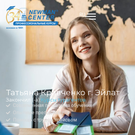
RU
Татьяна Кравченко г. Эйлат
Закончил (-а):
Курсы турагентов
Современная программа обучения
Опытные преподаватели
Помощь с трудоустройсвом