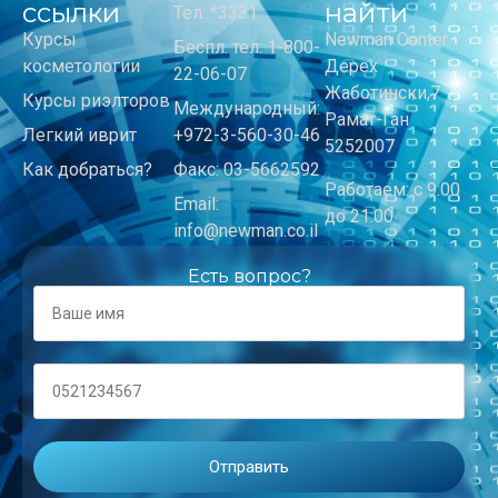
ссылки
найти
Тел: *3331
Курсы
Newman Center
Беспл. тел: 1-800-
косметологии
Дерех
22-06-07
Жаботински,7
Курсы риэлторов
Международный:
Рамат-Ган
Легкий иврит
+972-3-560-30-46
5252007
Как добраться?
Факс: 03-5662592
Работаем: с 9:00
Email:
до 21:00
info@newman.co.il
Есть вопрос?