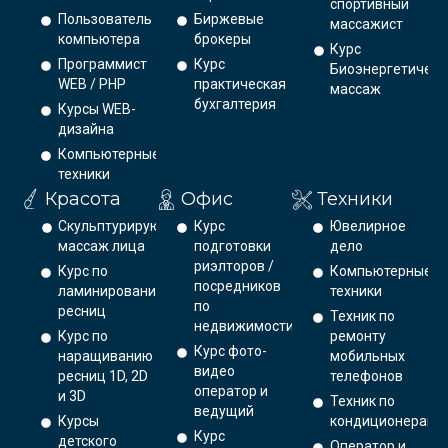
спортивный
Пользователь
Биржевые
массажист
компьютера
брокеры
Курс
Программист
Курс
Биоэнергетическ
WEB / PHP
практическая
массаж
бухгалтерия
Курсы WEB-
дизайна
Компьютерные
техники
Красота
Офис
Техники
Скульптурирующий
Курс
Ювелирное
массаж лица
подготовки
дело
риэлторов /
Курс по
Компьютерные
посредников
ламинированию
техники
по
ресниц
Техник по
недвижимости
Курс по
ремонту
Курс фото-
наращиванию
мобильных
видео
ресниц 1D, 2D
телефонов
оператор и
и 3D
Техник по
ведущий
Курсы
кондиционерам
Курс
детского
Оператор и