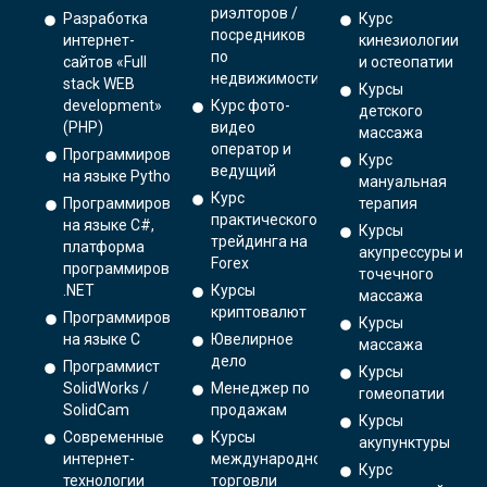
риэлторов /
Разработка
Курс
посредников
интернет-
кинезиологии
по
сайтов «Full
и остеопатии
недвижимости
stack WEB
Курсы
development»
Курс фото-
детского
(PHP)
видео
массажа
оператор и
Программирование
Курс
ведущий
на языке Python.
мануальная
Курс
Программирование
терапия
практического
на языке C#,
Курсы
трейдинга на
платформа
акупрессуры и
Forex
программирования
точечного
.NET
Курсы
массажа
криптовалют
Программирование
Курсы
на языке С
Ювелирное
массажа
дело
Программист
Курсы
SolidWorks /
Менеджер по
гомеопатии
SolidCam
продажам
Курсы
Современные
Курсы
акупунктуры
интернет-
международной
Курс
технологии
торговли