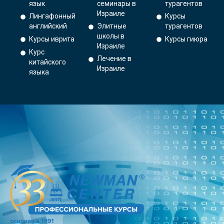
язык
семинары в
турагентов
Израиле
Лингафонный
Курсы
английский
Элитные
турагентов
школы в
Курсы иврита
Курсы гиюра
Израиле
Курс
Лечение в
китайского
Израиле
языка