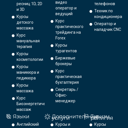
видео
ресниц 1D, 2D
телефонов
оператор и
и 3D
Техник по
ведущий
Курсы
кондиционерам
Курс
детского
Оператор и
практического
массажа
наладчик CNC
трейдинга на
Курс
Forex
мануальная
Курсы
терапия
турагентов
Курсы
Биржевые
косметологии
брокеры
Курсы
Курс
маникюра и
практическая
педикюра
бухгалтерия
Курсы
Секретарь /
массажа
Офис-
Курс
менеджер
Биоэнергетический
массаж
Языки
Дополнительные
Туризм,
услуги
религия
Английский
Курсы и
Курсы