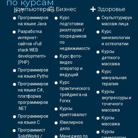
по курсам
Компьютеры
Бизнес
Здоровье
и IT
Программирование
Курс
Скульптурирующ
на языке Java
подготовки
массаж лица
риэлторов /
Разработка
Курс
посредников
интернет-
кинезиологии
по
сайтов «Full
и остеопатии
недвижимости
stack WEB
Курсы
development»
Курс фото-
детского
(PHP)
видео
массажа
оператор и
Программирование
Курс
ведущий
на языке Python.
мануальная
Курс
Программирование
терапия
практического
на языке C#,
Курсы
трейдинга на
платформа
акупрессуры и
Forex
программирования
точечного
.NET
Курсы
массажа
криптовалют
Программирование
Курсы
на языке С
Ювелирное
массажа
дело
Программист
Курсы
SolidWorks /
Менеджер по
гомеопатии