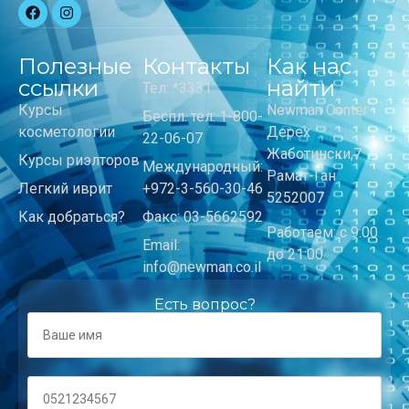
Полезные
Контакты
Как нас
ссылки
найти
Тел: *3331
Курсы
Newman Center
Беспл. тел: 1-800-
косметологии
Дерех
22-06-07
Жаботински,7
Курсы риэлторов
Международный:
Рамат-Ган
Легкий иврит
+972-3-560-30-46
5252007
Как добраться?
Факс: 03-5662592
Работаем: с 9:00
Email:
до 21:00
info@newman.co.il
Есть вопрос?