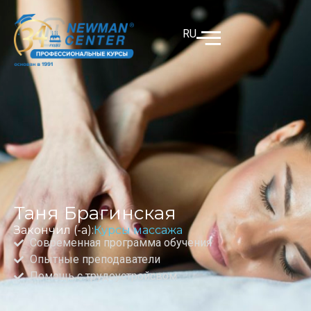
RU
Таня Брагинская
Закончил (-а):
Курсы массажа
Современная программа обучения
Опытные преподаватели
Помощь с трудоустройсвом