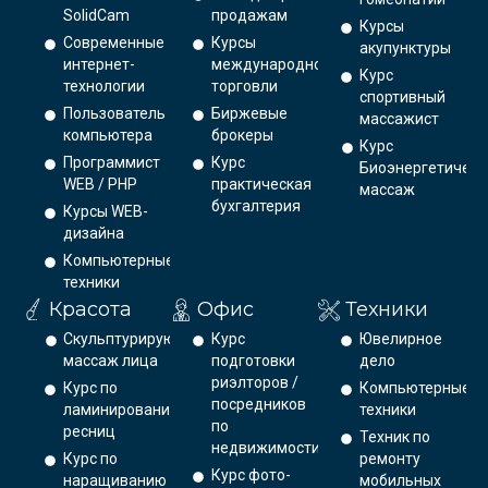
SolidCam
продажам
Курсы
Современные
Курсы
акупунктуры
интернет-
международной
Курс
технологии
торговли
спортивный
Пользователь
Биржевые
массажист
компьютера
брокеры
Курс
Программист
Курс
Биоэнергетическ
WEB / PHP
практическая
массаж
бухгалтерия
Курсы WEB-
дизайна
Компьютерные
техники
Красота
Офис
Техники
Скульптурирующий
Курс
Ювелирное
массаж лица
подготовки
дело
риэлторов /
Курс по
Компьютерные
посредников
ламинированию
техники
по
ресниц
Техник по
недвижимости
Курс по
ремонту
Курс фото-
наращиванию
мобильных