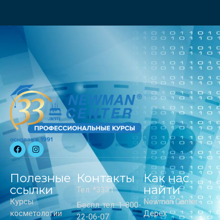
Полезные
Контакты
Как нас
ссылки
найти
Тел: *3331
Курсы
Newman Center
Беспл. тел: 1-800-
косметологии
Дерех
22-06-07