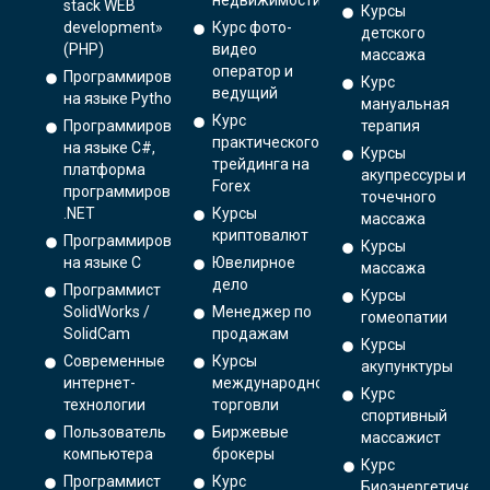
stack WEB
Курсы
development»
Курс фото-
детского
(PHP)
видео
массажа
оператор и
Программирование
Курс
ведущий
на языке Python.
мануальная
Курс
Программирование
терапия
практического
на языке C#,
Курсы
трейдинга на
платформа
акупрессуры и
Forex
программирования
точечного
.NET
Курсы
массажа
криптовалют
Программирование
Курсы
на языке С
Ювелирное
массажа
дело
Программист
Курсы
SolidWorks /
Менеджер по
гомеопатии
SolidCam
продажам
Курсы
Современные
Курсы
акупунктуры
интернет-
международной
Курс
технологии
торговли
спортивный
Пользователь
Биржевые
массажист
компьютера
брокеры
Курс
Программист
Курс
Биоэнергетическ