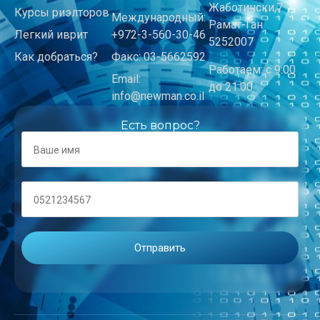
Жаботински,7
Курсы риэлторов
Международный:
Рамат-Ган
Легкий иврит
+972-3-560-30-46
5252007
Как добраться?
Факс: 03-5662592
Работаем: с 9:00
Email:
до 21:00
info@newman.co.il
Есть вопрос?