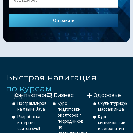
Быстрая навигация
по курсам
Компьютеры
Бизнес
Здоровье
и IT
Программирование
Курс
Скульптурирующ
на языке Java
подготовки
массаж лица
риэлторов /
Разработка
Курс
посредников
интернет-
кинезиологии
по
сайтов «Full
и остеопатии
недвижимости