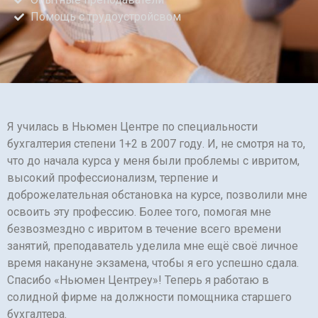
Подчеркнуть ссылки
format_underlined
Помощь с трудоустройсвом
Выделить ссылки
font_download
Сбросить
cached
настройки
Я училась в Ньюмен Центре по специальности
бухгалтерия степени 1+2 в 2007 году. И, не смотря на то,
что до начала курса у меня были проблемы с ивритом,
высокий профессионализм, терпение и
доброжелательная обстановка на курсе, позволили мне
освоить эту профессию. Более того, помогая мне
безвозмездно с ивритом в течение всего времени
занятий, преподаватель уделила мне ещё своё личное
время накануне экзамена, чтобы я его успешно сдала.
Спасибо «Ньюмен Центреу»! Теперь я работаю в
солидной фирме на должности помощника старшего
бухгалтера.