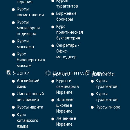
Курсы
терапия
турагентов
Курсы
Биржевые
косметологии
брокеры
Курсы
Курс
маникюра и
практическая
педикюра
бухгалтерия
Курсы
Секретарь /
массажа
Офис-
Курс
менеджер
Биоэнергетический
массаж
Языки
Дополнительные
Туризм,
услуги
религия
Английский
Курсы и
Курсы
язык
семинары в
турагентов
Израиле
Лингафонный
Курсы
английский
Элитные
турагентов
школы в
Курсы иврита
Курсы гиюра
Израиле
Курс
Лечение в
китайского
Израиле
языка