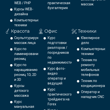
WEB / PHP
практическая
массаж
бухгалтерия
Курсы WEB-
дизайна
Компьютерные
техники
Красота
Офис
Техники
Скульптурирующий
Курс
Ювелирное
массаж лица
подготовки
дело
риэлторов /
Курс по
Компьютерные
посредников
ламинированию
техники
по
ресниц
Техник по
недвижимости
Курс по
ремонту
Курс фото-
наращиванию
мобильных
видео
ресниц 1D, 2D
телефонов
оператор и
и 3D
Техник по
ведущий
Курсы
кондиционерам
Курс
детского
Оператор и
практического
массажа
наладчик CNC
трейдинга на
Курс
Forex
мануальная