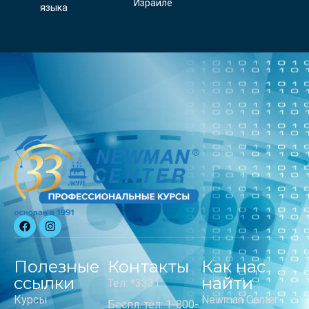
Израиле
языка
Полезные
Контакты
Как нас
ссылки
найти
Тел: *3331
Курсы
Newman Center
Беспл. тел: 1-800-