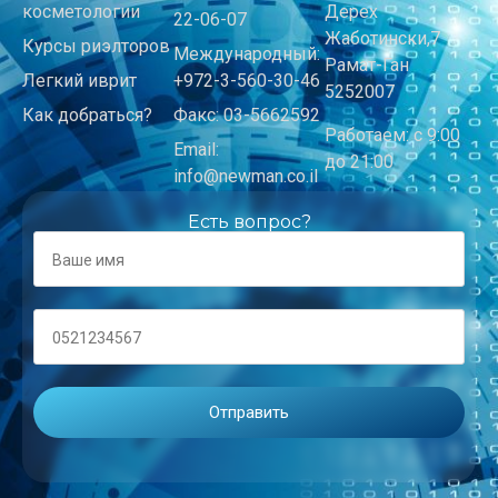
косметологии
Дерех
22-06-07
Жаботински,7
Курсы риэлторов
Международный:
Рамат-Ган
Легкий иврит
+972-3-560-30-46
5252007
Как добраться?
Факс: 03-5662592
Работаем: с 9:00
Email:
до 21:00
info@newman.co.il
Есть вопрос?