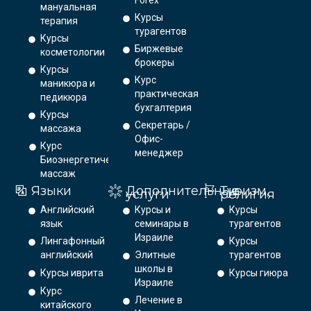
мануальная
Курсы
терапия
турагентов
Курсы
Биржевые
косметологии
брокеры
Курсы
Курс
маникюра и
практическая
педикюра
бухгалтерия
Курсы
Секретарь /
массажа
Офис-
Курс
менеджер
Биоэнергетический
массаж
Языки
Дополнительные
Туризм,
услуги
религия
Английский
Курсы и
Курсы
язык
семинары в
турагентов
Израиле
Лингафонный
Курсы
английский
Элитные
турагентов
школы в
Курсы иврита
Курсы гиюра
Израиле
Курс
Лечение в
китайского