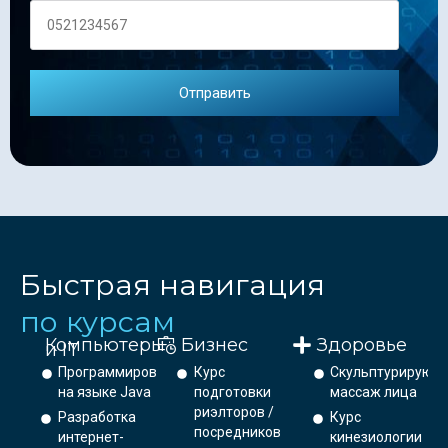
Быстрая навигация
по курсам
Компьютеры
Бизнес
Здоровье
и IT
Программирование
Курс
Скульптурирующ
на языке Java
подготовки
массаж лица
риэлторов /
Разработка
Курс
посредников
интернет-
кинезиологии