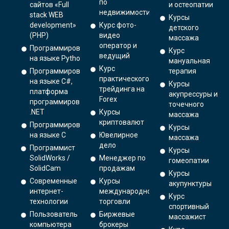
по
сайтов «Full
и остеопатии
недвижимости
stack WEB
Курсы
development»
Курс фото-
детского
(PHP)
видео
массажа
оператор и
Программирование
Курс
ведущий
на языке Python.
мануальная
Курс
Программирование
терапия
практического
на языке C#,
Курсы
трейдинга на
платформа
акупрессуры и
Forex
программирования
точечного
.NET
Курсы
массажа
криптовалют
Программирование
Курсы
на языке С
Ювелирное
массажа
дело
Программист
Курсы
SolidWorks /
Менеджер по
гомеопатии
SolidCam
продажам
Курсы
Современные
Курсы
акупунктуры
интернет-
международной
Курс
технологии
торговли
спортивный
Пользователь
Биржевые
массажист
компьютера
брокеры