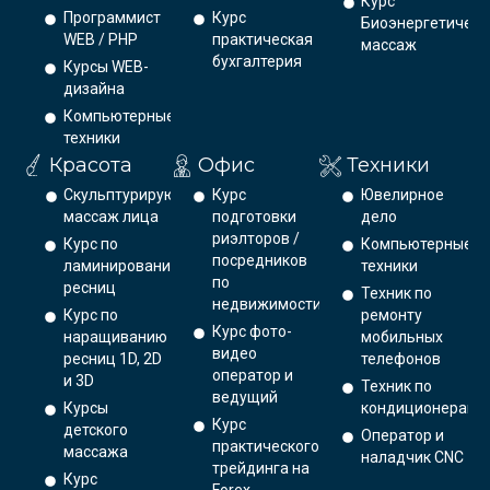
Курс
Программист
Курс
Биоэнергетическ
WEB / PHP
практическая
массаж
бухгалтерия
Курсы WEB-
дизайна
Компьютерные
техники
Красота
Офис
Техники
Скульптурирующий
Курс
Ювелирное
массаж лица
подготовки
дело
риэлторов /
Курс по
Компьютерные
посредников
ламинированию
техники
по
ресниц
Техник по
недвижимости
Курс по
ремонту
Курс фото-
наращиванию
мобильных
видео
ресниц 1D, 2D
телефонов
оператор и
и 3D
Техник по
ведущий
Курсы
кондиционерам
Курс
детского
Оператор и
практического
массажа
наладчик CNC
трейдинга на
Курс
Forex