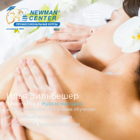
RU
Илья Зильбешер
Закончил (-а):
Курсы массажа
Современная программа обучения
Опытные преподаватели
Помощь с трудоустройсвом