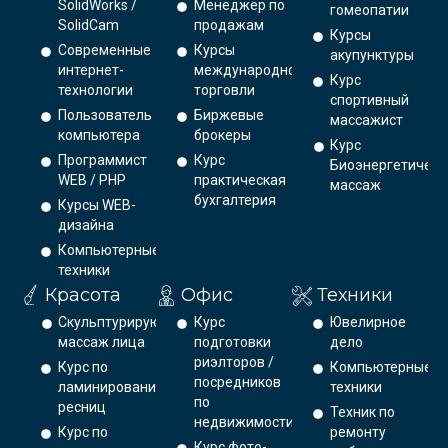
SolidWorks /
Менеджер по
гомеопатии
SolidCam
продажам
Курсы
Современные
Курсы
акупунктуры
интернет-
международной
Курс
технологии
торговли
спортивный
Пользователь
Биржевые
массажист
компьютера
брокеры
Курс
Программист
Курс
Биоэнергетическ
WEB / PHP
практическая
массаж
бухгалтерия
Курсы WEB-
дизайна
Компьютерные
техники
Красота
Офис
Техники
Скульптурирующий
Курс
Ювелирное
массаж лица
подготовки
дело
риэлторов /
Курс по
Компьютерные
посредников
ламинированию
техники
по
ресниц
Техник по
недвижимости
Курс по
ремонту
Курс фото-