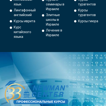
язык
семинары в
турагентов
Израиле
Лингафонный
Курсы
английский
Элитные
турагентов
школы в
Курсы иврита
Курсы гиюра
Израиле
Курс
Лечение в
китайского
Израиле
языка