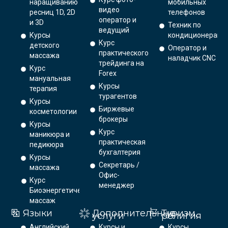
наращиванию
мобильных
видео
ресниц 1D, 2D
телефонов
оператор и
и 3D
Техник по
ведущий
Курсы
кондиционерам
Курс
детского
Оператор и
практического
массажа
наладчик CNC
трейдинга на
Курс
Forex
мануальная
Курсы
терапия
турагентов
Курсы
Биржевые
косметологии
брокеры
Курсы
Курс
маникюра и
практическая
педикюра
бухгалтерия
Курсы
Секретарь /
массажа
Офис-
Курс
менеджер
Биоэнергетический
массаж
Языки
Дополнительные
Туризм,
услуги
религия
Английский
Курсы и
Курсы