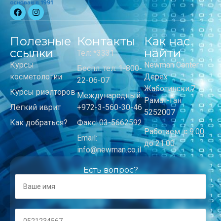
Полезные
Контакты
Как нас
ссылки
найти
Тел: *3331
Курсы
Newman Center
Беспл. тел: 1-800-
косметологии
Дерех
22-06-07
Жаботински,7
Курсы риэлторов
Международный:
Рамат-Ган
Легкий иврит
+972-3-560-30-46
5252007
Как добраться?
Факс: 03-5662592
Работаем: с 9:00
Email:
до 21:00
info@newman.co.il
Есть вопрос?