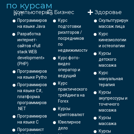
по курсам
Компьютеры
Бизнес
Здоровье
и IT
Программирование
Курс
Скульптурирующ
на языке Java
подготовки
массаж лица
риэлторов /
Разработка
Курс
посредников
интернет-
кинезиологии
по
сайтов «Full
и остеопатии
недвижимости
stack WEB
Курсы
development»
Курс фото-
детского
(PHP)
видео
массажа
оператор и
Программирование
Курс
ведущий
на языке Python.
мануальная
Курс
Программирование
терапия
практического
на языке C#,
Курсы
трейдинга на
платформа
акупрессуры и
Forex
программирования
точечного
.NET
Курсы
массажа
криптовалют
Программирование
Курсы
на языке С
Ювелирное
массажа
дело
Программист
Курсы