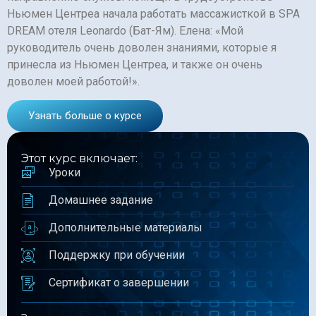
Ньюмен Центреа начала работать массажисткой в SPA
DREAM отеля Leonardo (Бат-Ям). Елена: «Мой
руководитель очень доволен знаниями, которые я
принесла из Ньюмен Центреа, и также он очень
доволен моей работой!».
Узнать больше о курсе
Этот курс включает:
Уроки
Домашнее задание
Дополнительные материалы
Поддержку при обучении
Сертификат о завершении