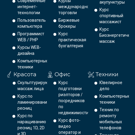
Современные
Курсы
акупунктуры
интернет-
международной
Курс
технологии
торговли
спортивный
Пользователь
Биржевые
массажист
компьютера
брокеры
Курс
Программист
Курс
Биоэнергетическ
WEB / PHP
практическая
массаж
бухгалтерия
Курсы WEB-
дизайна
Компьютерные
техники
Красота
Офис
Техники
Скульптурирующий
Курс
Ювелирное
массаж лица
подготовки
дело
риэлторов /
Курс по
Компьютерные
посредников
ламинированию
техники
по
ресниц
Техник по
недвижимости
Курс по
ремонту
Курс фото-
наращиванию
мобильных
видео
ресниц 1D, 2D
телефонов
оператор и
и 3D