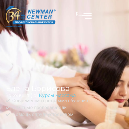
RU
Елена Борисова
Закончил (-а):
Курсы массажа
Современная программа обучения
Опытные преподаватели
Помощь с трудоустройсвом