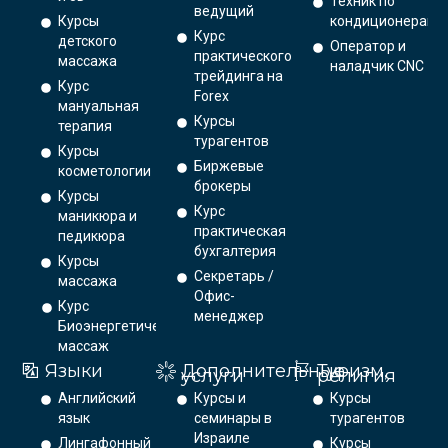
Техник по
ведущий
Курсы
кондиционерам
Курс
детского
Оператор и
практического
массажа
наладчик CNC
трейдинга на
Курс
Forex
мануальная
Курсы
терапия
турагентов
Курсы
Биржевые
косметологии
брокеры
Курсы
Курс
маникюра и
практическая
педикюра
бухгалтерия
Курсы
Секретарь /
массажа
Офис-
Курс
менеджер
Биоэнергетический
массаж
Языки
Дополнительные
Туризм,
услуги
религия
Английский
Курсы и
Курсы
язык
семинары в
турагентов
Израиле
Лингафонный
Курсы