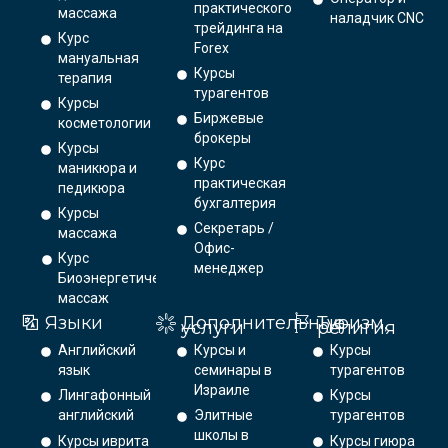
практического
массажа
наладчик CNC
трейдинга на
Курс
Forex
мануальная
Курсы
терапия
турагентов
Курсы
Биржевые
косметологии
брокеры
Курсы
Курс
маникюра и
практическая
педикюра
бухгалтерия
Курсы
Секретарь /
массажа
Офис-
Курс
менеджер
Биоэнергетический
массаж
Языки
Дополнительные
Туризм,
услуги
религия
Английский
Курсы и
Курсы
язык
семинары в
турагентов
Израиле
Лингафонный
Курсы
английский
Элитные
турагентов
школы в
Курсы иврита
Курсы гиюра