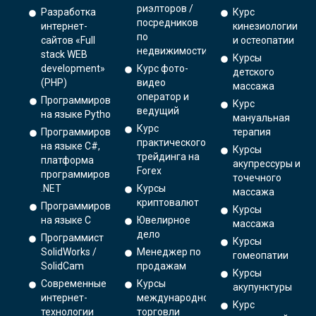
риэлторов /
Разработка
Курс
посредников
интернет-
кинезиологии
по
сайтов «Full
и остеопатии
недвижимости
stack WEB
Курсы
development»
Курс фото-
детского
(PHP)
видео
массажа
оператор и
Программирование
Курс
ведущий
на языке Python.
мануальная
Курс
Программирование
терапия
практического
на языке C#,
Курсы
трейдинга на
платформа
акупрессуры и
Forex
программирования
точечного
.NET
Курсы
массажа
криптовалют
Программирование
Курсы
на языке С
Ювелирное
массажа
дело
Программист
Курсы
SolidWorks /
Менеджер по
гомеопатии
SolidCam
продажам
Курсы
Современные
Курсы
акупунктуры
интернет-
международной
Курс
технологии
торговли