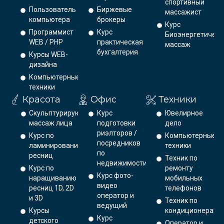
спортивный
Пользователь
Биржевые
массажист
компьютера
брокеры
Курс
Программист
Курс
Биоэнергетическ
WEB / PHP
практическая
массаж
бухгалтерия
Курсы WEB-
дизайна
Компьютерные
техники
Красота
Офис
Техники
Скульптурирующий
Курс
Ювелирное
массаж лица
подготовки
дело
риэлторов /
Курс по
Компьютерные
посредников
ламинированию
техники
по
ресниц
Техник по
недвижимости
Курс по
ремонту
Курс фото-
наращиванию
мобильных
видео
ресниц 1D, 2D
телефонов
оператор и
и 3D
Техник по
ведущий
Курсы
кондиционерам
Курс
детского
Оператор и