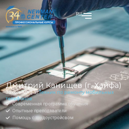
RU
Дмитрий Канищев (г. Хайфа)
Закончил (-а):
Техник по ремонту мобильных
телефонов
Современная программа обучения
Опытные преподаватели
Помощь с трудоустройсвом