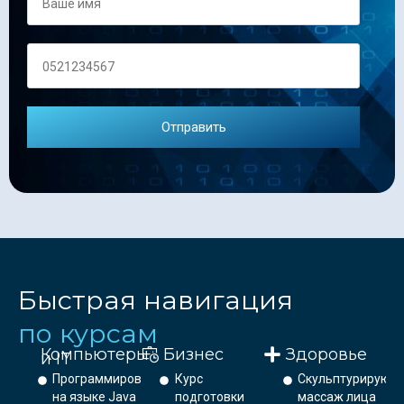
Быстрая навигация
по курсам
Компьютеры
Бизнес
Здоровье
и IT
Программирование
Курс
Скульптурирующ
на языке Java
подготовки
массаж лица