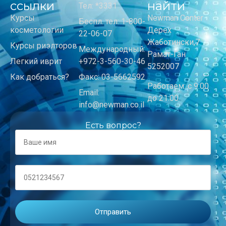
ссылки
найти
Тел: *3331
Курсы
Newman Center
Беспл. тел: 1-800-
косметологии
Дерех
22-06-07
Жаботински,7
Курсы риэлторов
Международный:
Рамат-Ган
Легкий иврит
+972-3-560-30-46
5252007
Как добраться?
Факс: 03-5662592
Работаем: с 9:00
Email:
до 21:00
info@newman.co.il
Есть вопрос?