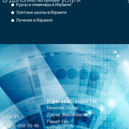
Дополнительные услуги
Курсы и семинары в Израиле
Элитные школы в Израиле
Лечение в Израиле
Как нас найти
Newman Center
Дерех Жаботински,7
-22-06-07
Рамат-Ган
+972-3-560-30-46
5252007