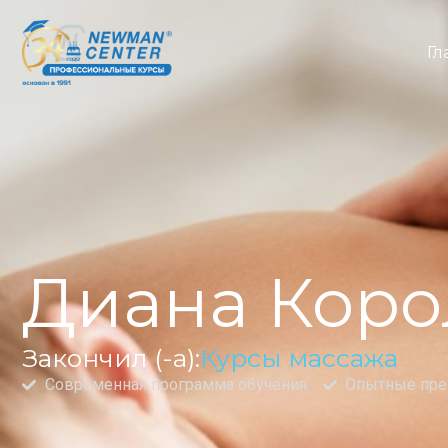
Гл
Диана Коро
Закончил (-а):
Курсы массажа
Современная программа обучения
Опытные пре