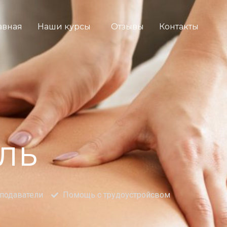
авная
Наши курсы
Отзывы
Контакты
ль
подаватели
Помощь с трудоустройсвом