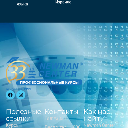
Израиле
языка
Полезные
Контакты
Как нас
ссылки
найти
Тел: *3331
Курсы
Newman Center
Беспл. тел: 1-800-