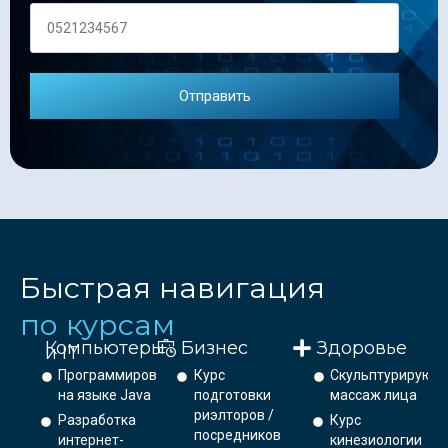
Быстрая навигация
по курсам
Компьютеры
Бизнес
Здоровье
и IT
Программирование
Курс
Скульптурирующ
на языке Java
подготовки
массаж лица
риэлторов /
Разработка
Курс
посредников
интернет-
кинезиологии