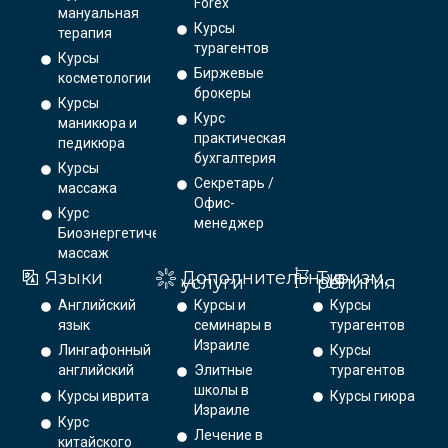
Forex
мануальная
Курсы
терапия
турагентов
Курсы
Биржевые
косметологии
брокеры
Курсы
Курс
маникюра и
практическая
педикюра
бухгалтерия
Курсы
Секретарь /
массажа
Офис-
Курс
менеджер
Биоэнергетический
массаж
Языки
Дополнительные
Туризм,
услуги
религия
Английский
Курсы и
Курсы
язык
семинары в
турагентов
Израиле
Лингафонный
Курсы
английский
Элитные
турагентов
школы в
Курсы иврита
Курсы гиюра
Израиле
Курс
Лечение в
китайского