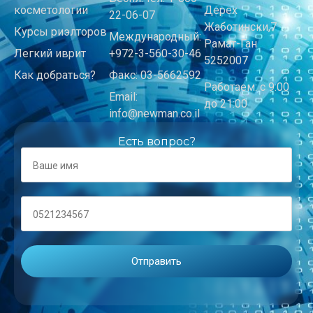
косметологии
Дерех
22-06-07
Жаботински,7
Курсы риэлторов
Международный:
Рамат-Ган
Легкий иврит
+972-3-560-30-46
5252007
Как добраться?
Факс: 03-5662592
Работаем: с 9:00
Email:
до 21:00
info@newman.co.il
Есть вопрос?