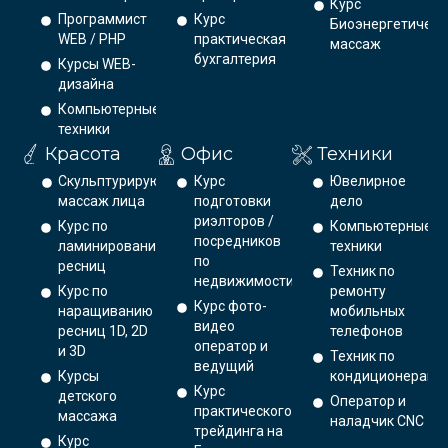
Курс
Программист
Курс
Биоэнергетическ
WEB / PHP
практическая
массаж
бухгалтерия
Курсы WEB-
дизайна
Компьютерные
техники
Красота
Офис
Техники
Скульптурирующий
Курс
Ювелирное
массаж лица
подготовки
дело
риэлторов /
Курс по
Компьютерные
посредников
ламинированию
техники
по
ресниц
Техник по
недвижимости
Курс по
ремонту
Курс фото-
наращиванию
мобильных
видео
ресниц 1D, 2D
телефонов
оператор и
и 3D
Техник по
ведущий
Курсы
кондиционерам
Курс
детского
Оператор и
практического
массажа
наладчик CNC
трейдинга на
Курс