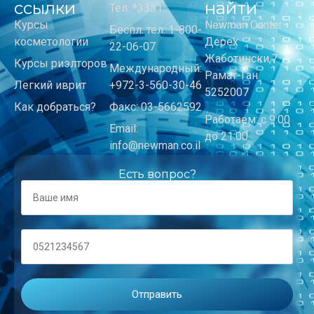
ссылки
найти
Тел: *3331
Курсы
Newman Center
Беспл. тел: 1-800-
косметологии
Дерех
22-06-07
Жаботински,7
Курсы риэлторов
Международный:
Рамат-Ган
Легкий иврит
+972-3-560-30-46
5252007
Как добраться?
Факс: 03-5662592
Работаем: с 9:00
Email:
до 21:00
info@newman.co.il
Есть вопрос?