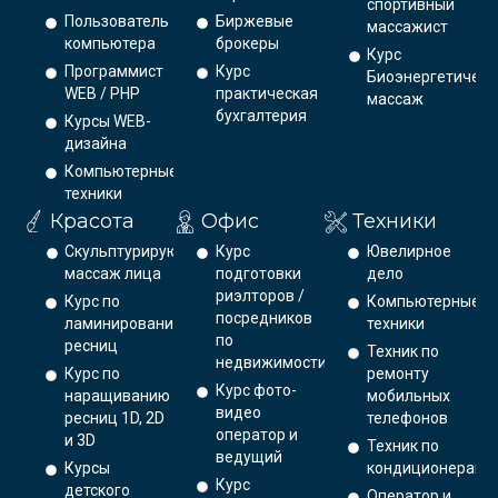
спортивный
Пользователь
Биржевые
массажист
компьютера
брокеры
Курс
Программист
Курс
Биоэнергетическ
WEB / PHP
практическая
массаж
бухгалтерия
Курсы WEB-
дизайна
Компьютерные
техники
Красота
Офис
Техники
Скульптурирующий
Курс
Ювелирное
массаж лица
подготовки
дело
риэлторов /
Курс по
Компьютерные
посредников
ламинированию
техники
по
ресниц
Техник по
недвижимости
Курс по
ремонту
Курс фото-
наращиванию
мобильных
видео
ресниц 1D, 2D
телефонов
оператор и
и 3D
Техник по
ведущий
Курсы
кондиционерам
Курс
детского
Оператор и