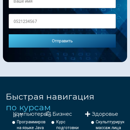
Быстрая навигация
по курсам
Компьютеры
Бизнес
Здоровье
и IT
Программирование
Курс
Скульптурирующ
на языке Java
подготовки
массаж лица