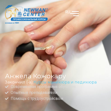
RU
Анжела Кожокару
Закончил (-а):
Курсы маникюра и педикюра
Современная программа обучения
Опытные преподаватели
Помощь с трудоустройсвом