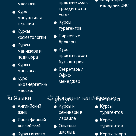
практического
массажа
наладчик CNC
трейдинга на
Курс
Forex
мануальная
Курсы
терапия
турагентов
Курсы
Биржевые
косметологии
брокеры
Курсы
Курс
маникюра и
практическая
педикюра
бухгалтерия
Курсы
Секретарь /
массажа
Офис-
Курс
менеджер
Биоэнергетический
массаж
Языки
Дополнительные
Туризм,
услуги
религия
Английский
Курсы и
Курсы
язык
семинары в
турагентов
Израиле
Лингафонный
Курсы
английский
Элитные
турагентов
школы в
Курсы иврита
Курсы гиюра