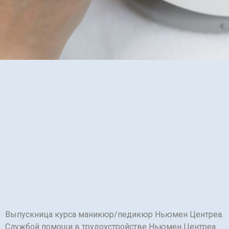
Выпускница курса маникюр/педикюр Ньюмен Центреа.
Службой помощи в трудоустройстве Ньюмен Центреа