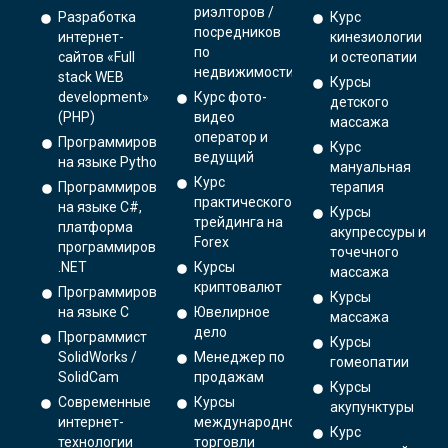
риэлторов /
Разработка
Курс
посредников
интернет-
кинезиологии
по
сайтов «Full
и остеопатии
недвижимости
stack WEB
Курсы
development»
Курс фото-
детского
(PHP)
видео
массажа
оператор и
Программирование
Курс
ведущий
на языке Python.
мануальная
Курс
Программирование
терапия
практического
на языке C#,
Курсы
трейдинга на
платформа
акупрессуры и
Forex
программирования
точечного
.NET
Курсы
массажа
криптовалют
Программирование
Курсы
на языке С
Ювелирное
массажа
дело
Программист
Курсы
SolidWorks /
Менеджер по
гомеопатии
SolidCam
продажам
Курсы
Современные
Курсы
акупунктуры
интернет-
международной
Курс
технологии
торговли