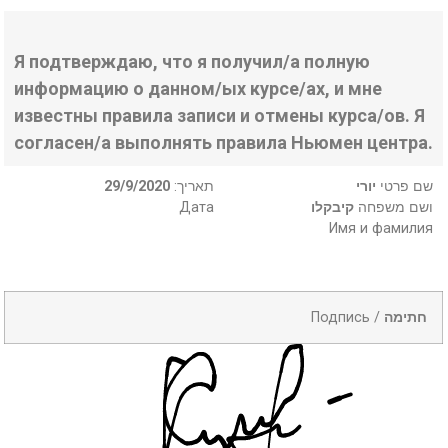
Я подтверждаю, что я получил/а полную
информацию о данном/ых курсе/ах, и мне
известны правила записи и отмены курса/ов. Я
согласен/а выполнять правила Ньюмен центра.
29/9/2020
:תאריך
יורי
שם פרטי
Дата
קיבקלו
ושם משפחה
Имя и фамилия
Подпись /
חתימה