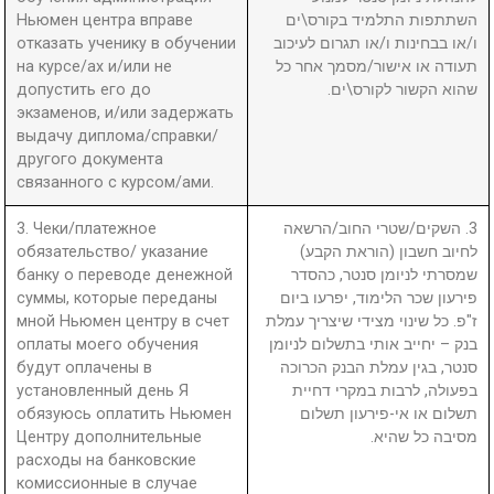
Ньюмен центра вправе
השתתפות התלמיד בקורס\ים
отказать ученику в обучении
ו/או בבחינות ו/או תגרום לעיכוב
на курсе/ах и/или не
תעודה או אישור/מסמך אחר כל
допустить его до
שהוא הקשור לקורס\ים.
экзаменов, и/или задержать
выдачу диплома/справки/
другого документа
связанного с курсом/ами.
3. Чеки/платежное
3. השקים/שטרי החוב/הרשאה
обязательство/ указание
לחיוב חשבון (הוראת הקבע)
банку о переводе денежной
שמסרתי לניומן סנטר, כהסדר
суммы, которые переданы
פירעון שכר הלימוד, יפרעו ביום
мной Ньюмен центру в счет
ז"פ. כל שינוי מצידי שיצריך עמלת
оплаты моего обучения
בנק – יחייב אותי בתשלום לניומן
будут оплачены в
סנטר, בגין עמלת הבנק הכרוכה
установленный день Я
בפעולה, לרבות במקרי דחיית
обязуюсь оплатить Ньюмен
תשלום או אי-פירעון תשלום
Центру дополнительные
מסיבה כל שהיא.
расходы на банковские
комиссионные в случае