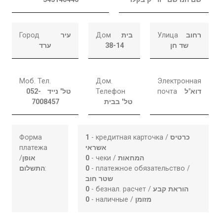
Город
עיר
Дом
בית
Улица
רחוב
ערד
38-14
שד חן
Моб. Тел.
Дом.
Электронная
052-
טל' נייד
Телефон
почта
דוא"ל
7008457
טל' בבית
Форма
1
- кредитная карточка /
כרטיס
платежа
אשראי
/
אופן
0
- чеки /
המחאות
התשלום
:
0
- платежное обязательство /
שטר חוב
0
- безнал. расчет /
הוראת קבע
0
- наличные /
מזומן