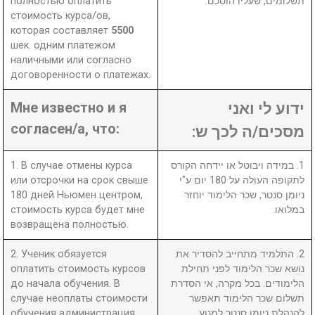
полностью оплатить
תשלומים, שעליו הוסכם.
стоимость курса/ов,
которая составляет
5500
шек. одним платежом
наличными или согласно
договоренности о платежах.
Мне известно и я
ידוע לי ואני
согласен/а, что:
מסכים/ה לכך ש:
1. В случае отмены курса
1. במידה ויבוטל או יידחה הקורס
или отсрочки на срок свыше
לתקופה העולה על 180 יום ע"י
180 дней Ньюмен центром,
ניומן סנטר, שכר הלימוד יוחזר
стоимость курса будет мне
במלואו.
возвращена полностью.
2. Ученик обязуется
2. התלמיד מתחייב להסדיר את
оплатить стоимость курсов
נושא שכר הלימוד לפני תחילת
до начала обучения. В
הלימודים. בכל מקרה, אי הסדרת
случае неоплаты стоимости
תשלום שכר הלימוד תאפשר
обучения администрация
להנהלת ניומן סנטר למנוע