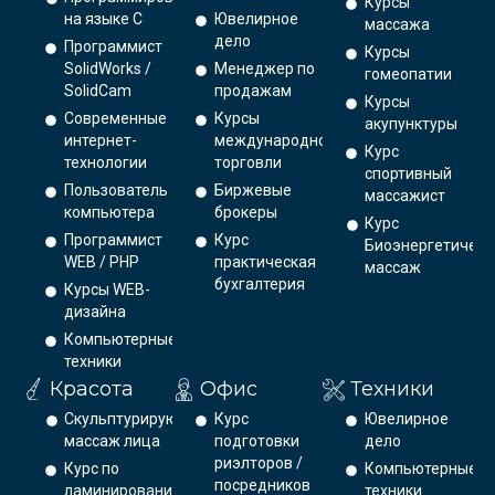
Курсы
на языке С
Ювелирное
массажа
дело
Программист
Курсы
SolidWorks /
Менеджер по
гомеопатии
SolidCam
продажам
Курсы
Современные
Курсы
акупунктуры
интернет-
международной
Курс
технологии
торговли
спортивный
Пользователь
Биржевые
массажист
компьютера
брокеры
Курс
Программист
Курс
Биоэнергетическ
WEB / PHP
практическая
массаж
бухгалтерия
Курсы WEB-
дизайна
Компьютерные
техники
Красота
Офис
Техники
Скульптурирующий
Курс
Ювелирное
массаж лица
подготовки
дело
риэлторов /
Курс по
Компьютерные
посредников
ламинированию
техники