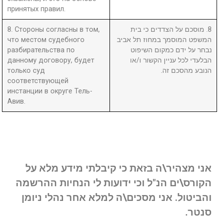
принятых правил.
8. Стороны согласны в том,
8. מוסכם על הצדדים כי בית
что местом судебного
המשפט המוסמך במחוז תל אביב
разбирательства по
נבחר על ידם כמקום השיפוט
данному договору, будет
הבלעדי לכל עניין הקשור ו/או
только суд
הנובע מהסכם זה.
соответствующей
инстанции в округе Тель-
Авив.
אני מצהיר\ה בזאת כי קיבלתי מידע מלא על
הקורס\ים הנ"ל וכי ידועות לי הנחיות ההרשמה
והביטול. אני מסכים\ה למלא אחר נהלי ניומן
סנטר.