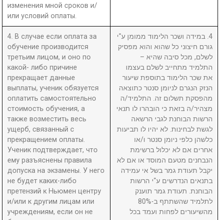
изменения мной сроков и/
или условий оплаты.
4. В случае если оплата за
4. במידה ושכר הלימוד ממומן ע"י
обучение производится
גורם חיצוני כל שהוא והוא מפסיק
третьим лицом, и оно по
לשלם, מכל סיבה שהיא –
какой- либо причине
התלמיד מתחייב לשלם בעצמו
прекращает данные
את שכר הלימוד בתוספת שיעור
выплаты, ученик обязуется
הנזק הנגרם לניומן סנטר כתוצאה
оплатить самостоятельно
מהפסקת תשלום זה. התלמיד/ה
стоимость обучения, а
מצהיר/ה בזאת כי הובהרו לו תנאי
также возместить весь
הרשות הבוחנת לגבי הרשאה
ущерб, связанный с
לגשת לבחינות. לא יהיו לו תביעות
прекращением оплаты.
כלשהן כלפי ניומן סנטר ו/או
Ученик подтверждает, что
אחרים אם לא יכלול ברשימת
ему разъяснены правила
הנבחנים מטעם המוסד או אם לא
допуска на экзамены. У него
יקבל תעודת גמר בשל אי עמידה
не будет каких-либо
בתנאים הנדרשים ע"י הרשות
претензий к Ньюмен центру
הבוחנת. תעודת גמר תוענק
и/или к другим лицам или
לתלמיד שהשתתף ב-80%
учреждениям, если он не
מהשיעורים לפחות ועמד בכל