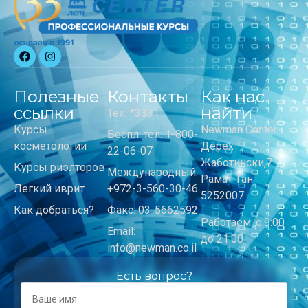
Полезные
Контакты
Как нас
ссылки
найти
Тел: *3331
Курсы
Newman Center
Беспл. тел: 1-800-
косметологии
Дерех
22-06-07
Жаботински,7
Курсы риэлторов
Международный:
Рамат-Ган
Легкий иврит
+972-3-560-30-46
5252007
Как добраться?
Факс: 03-5662592
Работаем: с 9:00
Email:
до 21:00
info@newman.co.il
Есть вопрос?