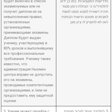
будет включен в список
הדרישות המקצועיות. כמו כן ידוע
экзаменуемых или не
לתלמיד/ה כי הנהלת ניומן סנטר
получит диплом из-за
תהיה רשאית למנוע ממנו לגשת
невыполнения правил,
למבחנים מטעם הרשות הבוחנת
установленных
ו/או לא להעניק לו ציון מגן.
организациями,
принимающими экзамены.
Диплом будет выдан
ученику, участвующему в
80% уроков и выполнявшему
все профессиональные
требования. Ученику также
известно, что
администрация Ньюмен
центра вправе не допустить
его на экзамены,
проводимые компетентными
организациями, и /или не
предоставить ему защитной
оценки.
5. Ученик может перейти с
5. לתלמיד מותר לעבור מקורס