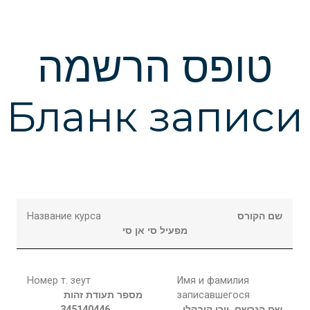
טופס הרשמה
Бланк записи
Название курса
שם הקורס
מפעיל סי אן סי
Номер т. зеут
Имя и фамилия
מספר תעודת זהות
записавшегося
345140446
קיבקלו
יורי
שם הנרשם