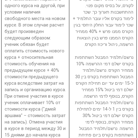
одного курса на другой, при
לקורס, על בסיס מקום פנוי.
условии наличия
ההתחשבנות תערוך כך: שכר
свободного места на новом
לימוד בקורס אליו עובר התלמיד +
курсе. В этом случае расчет
שכר לימוד עבור החלק היחסי בגין
будет произведен
הקורס ממנו פרש + 40% ממחיר
следующим образом:
הקורס הממנו פרש בגין הוצאות
ученик обязан будет
הרשמה, ניהול וריכוז הקורס.
оплатить стоимость нового
курса + относительная
נרשם/תלמיד המבטל השתתפות
стоимость обучения на
בקורס ישלם דמי ההרשמה 10%
предыдущем курсе + 40%
ממחיר הקורס. נרשם/תלמיד
стоимости предыдущего
המבטל השתתפות בקורס בין 30
курса вследствие затрат на
ל-15 ימים עד יום תחילת הקורס
запись и организацию курса.
ישלם דמי ביטול 15% ממחיר
При отмене участия в курсе
הקורס, בנוסף לדמי הרשמה.
ученик оплачивает 10% от
נרשם/תלמיד המבטל השתתפות
стоимости курса ("дмей
בקורס בין 1 ל-14 ימים לתחילת
аршама" – стоимость затрат
הקורס ישלם דמי ביטול 30%
на запись). Отмена участия
ממחיר הקורס, בנוסף לדמי
в курсе в период между 30 и
הרשמה. נרשם/תלמיד המבטל
15 днями до начала курса
השתתפות בקורס ביום פתיחת