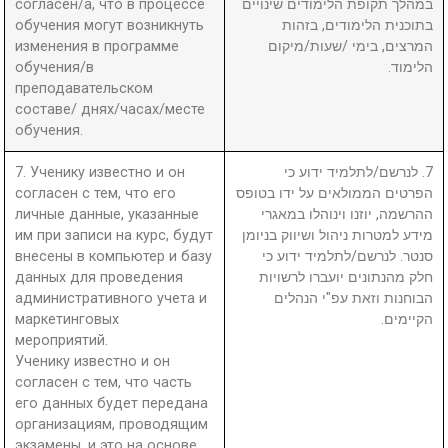
согласен/а, что в процессе
במהלך תקופת הלימודים שינויים
обучения могут возникнуть
בתוכנית הלימודים, בזהות
изменения в программе
המרצים, בימי /שעות/מיקום
обучения/в
הלימוד.
преподавательском
составе/ днях/часах/месте
обучения.
7. Ученику известно и он
7. לנרשם/לתלמיד ידוע כי
согласен с тем, что его
הפרטים הממולאים על ידו בטופס
личные данные, указанные
ההרשמה, יוזנו וינוהלו במאגרי
им при записи на курс, будут
מידע למטרות ניהול ושיווק בניומן
внесены в компьютер и базу
סנטר. לנרשם/לתלמיד ידוע כי
данных для проведения
חלק מהנתונים יועברו לרשויות
административного учета и
הבוחנות וזאת עפ"י הנהלים
маркетинговых
הקיימים.
мероприятий.
Ученику известно и он
согласен с тем, что часть
его данных будет передана
организациям, проводящим
экзамены, и это на основе