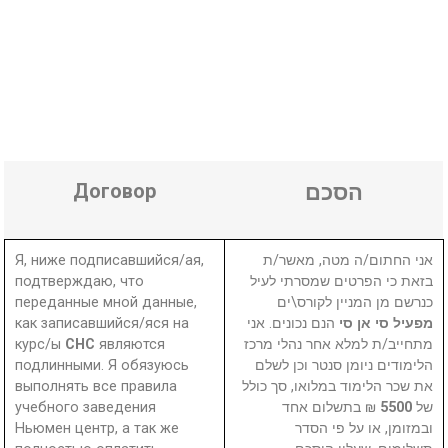
Договор
הסכם
Я, ниже подписавшийся/ая,
אני החתום/ה מטה, מאשר/ת
подтверждаю, что
בזאת כי הפרטים שמסרתי לעיל
переданные мной данные,
כנרשם מן המניין לקורס\ים
как записавшийся/яся на
הנם נכונים. אני
מפעיל סי אן סי
курс/ы
СНС
являются
מתחייב/ת למלא אחר נהלי מרכז
подлинными. Я обязуюсь
הלימודים ניומן סנטר וכן לשלם
выполнять все правила
את שכר הלימוד במלואו, סך כולל
учебного заведения
₪ בתשלום אחד
5500
של
Ньюмен центр, а так же
ובמזומן, או על פי הסדר