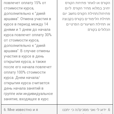
повлечет оплату 15% от
הקורס או לאחר פתיחת הקורס
стоимости курса,
יחויב במלוא מחיר הקורס. ליום
дополнительно к "дмей
פתיחת/תחילת הקורס נחשב יום
аршама". Отмена участия в
תחילת הלימודים בקורס בקבוצה
курсе в период между 14
או תחילת השיעורים הפרטיים
днями и 1 днем до начала
הכלולים בקורס.
курса повлечет оплату 30%
от стоимости курса,
дополнительно к "дмей
аршама". В случае отмены
участия в курсе в день
открытия курса, а также
после его начала повлечет
оплату 100% стоимости
курса. Днем начала/
открытия курса считается
день начала занятий в
группе или индивидуальное
занятие, входящее в курс.
6. Мне известно и я
6. ידוע לי ואני מסכים/ה כי יתכנו