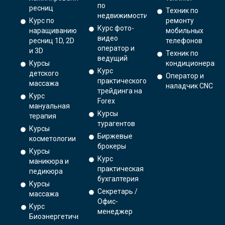
по
ресниц
Техник по
недвижимости
Курс по
ремонту
Курс фото-
наращиванию
мобильных
видео
ресниц 1D, 2D
телефонов
оператор и
и 3D
Техник по
ведущий
Курсы
кондиционерам
Курс
детского
Оператор и
практического
массажа
наладчик CNC
трейдинга на
Курс
Forex
мануальная
Курсы
терапия
турагентов
Курсы
Биржевые
косметологии
брокеры
Курсы
Курс
маникюра и
практическая
педикюра
бухгалтерия
Курсы
Секретарь /
массажа
Офис-
Курс
менеджер
Биоэнергетический