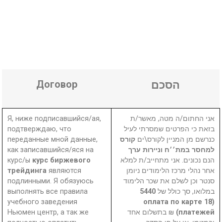
Договор
הסכם
Я, ниже подписавшийся/ая,
אני החתום/ה מטה, מאשר/ת
подтверждаю, что
בזאת כי הפרטים שמסרתי לעיל
переданные мной данные,
קורס
כנרשם מן המניין לקורס\ים
как записавшийся/яся на
למחסר במת׳׳ח וניירות ערך
курс/ы
курс биржевого
הנם נכונים. אני מתחייב/ת למלא
трейдинга
являются
אחר נהלי מרכז הלימודים ניומן
подлинными. Я обязуюсь
סנטר וכן לשלם את שכר הלימוד
выполнять все правила
5440
במלואו, סך כולל של
учебного заведения
(оплата по карте 18
Ньюмен центр, а так же
₪ בתשלום אחד
платежей)