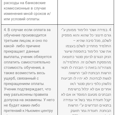
расходы на банковские
комиссионные в случае
изменения мной сроков и/
или условий оплаты.
4. В случае если оплата за
4. במידה ושכר הלימוד ממומן ע"י
обучение производится
גורם חיצוני כל שהוא והוא מפסיק
третьим лицом, и оно по
לשלם, מכל סיבה שהיא –
какой- либо причине
התלמיד מתחייב לשלם בעצמו
прекращает данные
את שכר הלימוד בתוספת שיעור
выплаты, ученик обязуется
הנזק הנגרם לניומן סנטר כתוצאה
оплатить самостоятельно
מהפסקת תשלום זה. התלמיד/ה
стоимость обучения, а
מצהיר/ה בזאת כי הובהרו לו תנאי
также возместить весь
הרשות הבוחנת לגבי הרשאה
ущерб, связанный с
לגשת לבחינות. לא יהיו לו תביעות
прекращением оплаты.
כלשהן כלפי ניומן סנטר ו/או
Ученик подтверждает, что
אחרים אם לא יכלול ברשימת
ему разъяснены правила
הנבחנים מטעם המוסד או אם לא
допуска на экзамены. У него
יקבל תעודת גמר בשל אי עמידה
не будет каких-либо
בתנאים הנדרשים ע"י הרשות
претензий к Ньюмен центру
הבוחנת. תעודת גמר תוענק