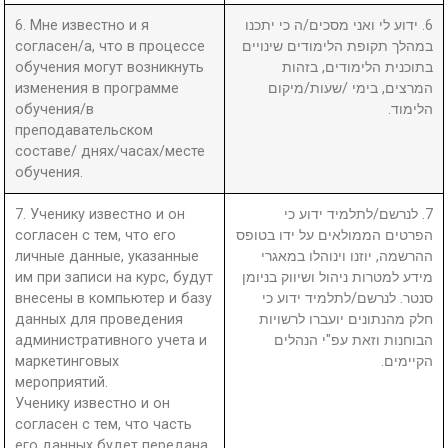
6. Мне известно и я
6. ידוע לי ואני מסכים/ה כי יתכנו
согласен/а, что в процессе
במהלך תקופת הלימודים שינויים
обучения могут возникнуть
בתוכנית הלימודים, בזהות
изменения в программе
המרצים, בימי /שעות/מיקום
обучения/в
הלימוד.
преподавательском
составе/ днях/часах/месте
обучения.
7. Ученику известно и он
7. לנרשם/לתלמיד ידוע כי
согласен с тем, что его
הפרטים הממולאים על ידו בטופס
личные данные, указанные
ההרשמה, יוזנו וינוהלו במאגרי
им при записи на курс, будут
מידע למטרות ניהול ושיווק בניומן
внесены в компьютер и базу
סנטר. לנרשם/לתלמיד ידוע כי
данных для проведения
חלק מהנתונים יועברו לרשויות
административного учета и
הבוחנות וזאת עפ"י הנהלים
маркетинговых
הקיימים.
мероприятий.
Ученику известно и он
согласен с тем, что часть
его данных будет передана