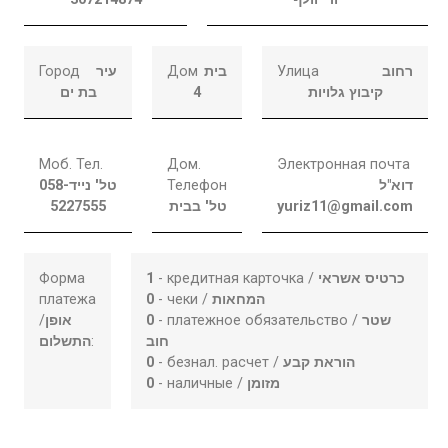
Город
עיר
Дом
בית
Улица
רחוב
בת ים
4
קיבוץ גלויות
Моб. Тел.
Дом.
Электронная почта
058-
טל' נייד
Телефон
דוא"ל
5227555
טל' בבית
yuriz11@gmail.com
Форма
1
- кредитная карточка /
כרטיס אשראי
платежа
0
- чеки /
המחאות
/
אופן
0
- платежное обязательство /
שטר
התשלום
:
חוב
0
- безнал. расчет /
הוראת קבע
0
- наличные /
מזומן