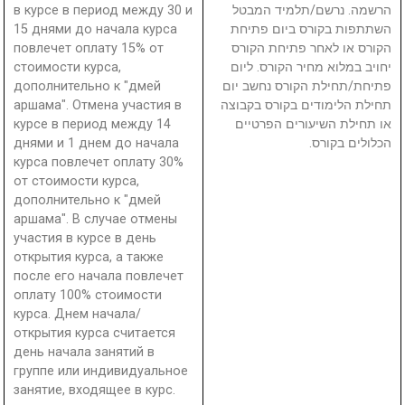
в курсе в период между 30 и
הרשמה. נרשם/תלמיד המבטל
15 днями до начала курса
השתתפות בקורס ביום פתיחת
повлечет оплату 15% от
הקורס או לאחר פתיחת הקורס
стоимости курса,
יחויב במלוא מחיר הקורס. ליום
дополнительно к "дмей
פתיחת/תחילת הקורס נחשב יום
аршама". Отмена участия в
תחילת הלימודים בקורס בקבוצה
курсе в период между 14
או תחילת השיעורים הפרטיים
днями и 1 днем до начала
הכלולים בקורס.
курса повлечет оплату 30%
от стоимости курса,
дополнительно к "дмей
аршама". В случае отмены
участия в курсе в день
открытия курса, а также
после его начала повлечет
оплату 100% стоимости
курса. Днем начала/
открытия курса считается
день начала занятий в
группе или индивидуальное
занятие, входящее в курс.