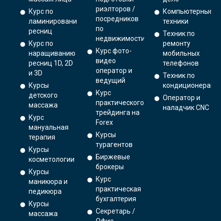
риэлторов /
Курс по
Компьютерные
посредников
ламинированию
техники
по
ресниц
Техник по
недвижимости
Курс по
ремонту
Курс фото-
наращиванию
мобильных
видео
ресниц 1D, 2D
телефонов
оператор и
и 3D
Техник по
ведущий
Курсы
кондиционерам
Курс
детского
Оператор и
практического
массажа
наладчик CNC
трейдинга на
Курс
Forex
мануальная
Курсы
терапия
турагентов
Курсы
Биржевые
косметологии
брокеры
Курсы
Курс
маникюра и
практическая
педикюра
бухгалтерия
Курсы
Секретарь /
массажа