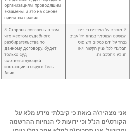
организациям, проводящим
экзамены, и это на основе
принятых правил.
8. Стороны согласны в том,
8. מוסכם על הצדדים כי בית
что местом судебного
המשפט המוסמך במחוז תל אביב
разбирательства по
נבחר על ידם כמקום השיפוט
данному договору, будет
הבלעדי לכל עניין הקשור ו/או
только суд
הנובע מהסכם זה.
соответствующей
инстанции в округе Тель-
Авив.
אני מצהיר\ה בזאת כי קיבלתי מידע מלא על
הקורס\ים הנ"ל וכי ידועות לי הנחיות ההרשמה
והביטול. אני מסכים\ה למלא אחר נהלי ניומן