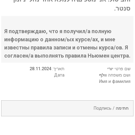
סנטר.
Я подтверждаю, что я получил/а полную
информацию о данном/ых курсе/ах, и мне
известны правила записи и отмены курса/ов. Я
согласен/а выполнять правила Ньюмен центра.
28.11.2024
:תאריך
יורי
שם פרטי
Дата
וולף
ושם משפחה
Имя и фамилия
Подпись /
חתימה