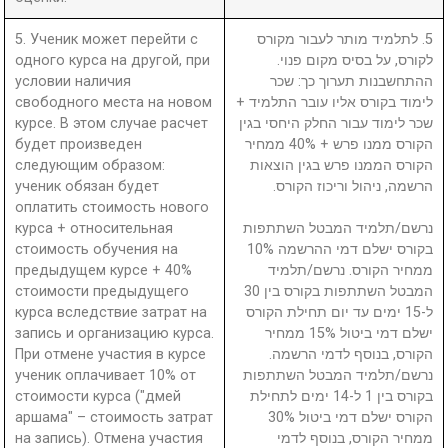
5. Ученик может перейти с
5. לתלמיד מותר לעבור מקורס
одного курса на другой, при
לקורס, על בסיס מקום פנוי.
условии наличия
ההתחשבנות תערוך כך: שכר
свободного места на новом
לימוד בקורס אליו עובר התלמיד +
курсе. В этом случае расчет
שכר לימוד עבור החלק היחסי בגין
будет произведен
הקורס ממנו פרש + 40% ממחיר
следующим образом:
הקורס הממנו פרש בגין הוצאות
ученик обязан будет
הרשמה, ניהול וריכוז הקורס.
оплатить стоимость нового
курса + относительная
נרשם/תלמיד המבטל השתתפות
стоимость обучения на
בקורס ישלם דמי ההרשמה 10%
предыдущем курсе + 40%
ממחיר הקורס. נרשם/תלמיד
стоимости предыдущего
המבטל השתתפות בקורס בין 30
курса вследствие затрат на
ל-15 ימים עד יום תחילת הקורס
запись и организацию курса.
ישלם דמי ביטול 15% ממחיר
При отмене участия в курсе
הקורס, בנוסף לדמי הרשמה.
ученик оплачивает 10% от
נרשם/תלמיד המבטל השתתפות
стоимости курса ("дмей
בקורס בין 1 ל-14 ימים לתחילת
аршама" – стоимость затрат
הקורס ישלם דמי ביטול 30%
на запись). Отмена участия
ממחיר הקורס, בנוסף לדמי