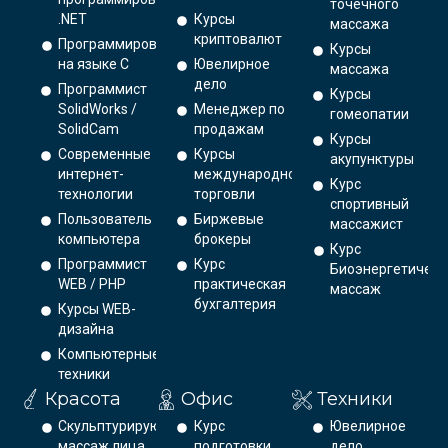
точечного
.NET
Курсы
массажа
криптовалют
Программирование
Курсы
на языке С
Ювелирное
массажа
дело
Программист
Курсы
SolidWorks /
Менеджер по
гомеопатии
SolidCam
продажам
Курсы
Современные
Курсы
акупунктуры
интернет-
международной
Курс
технологии
торговли
спортивный
Пользователь
Биржевые
массажист
компьютера
брокеры
Курс
Программист
Курс
Биоэнергетическ
WEB / PHP
практическая
массаж
бухгалтерия
Курсы WEB-
дизайна
Компьютерные
техники
Красота
Офис
Техники
Скульптурирующий
Курс
Ювелирное
массаж лица
подготовки
дело