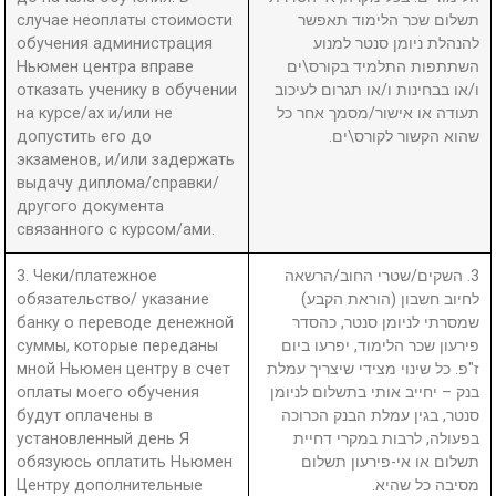
случае неоплаты стоимости
תשלום שכר הלימוד תאפשר
обучения администрация
להנהלת ניומן סנטר למנוע
Ньюмен центра вправе
השתתפות התלמיד בקורס\ים
отказать ученику в обучении
ו/או בבחינות ו/או תגרום לעיכוב
на курсе/ах и/или не
תעודה או אישור/מסמך אחר כל
допустить его до
שהוא הקשור לקורס\ים.
экзаменов, и/или задержать
выдачу диплома/справки/
другого документа
связанного с курсом/ами.
3. Чеки/платежное
3. השקים/שטרי החוב/הרשאה
обязательство/ указание
לחיוב חשבון (הוראת הקבע)
банку о переводе денежной
שמסרתי לניומן סנטר, כהסדר
суммы, которые переданы
פירעון שכר הלימוד, יפרעו ביום
мной Ньюмен центру в счет
ז"פ. כל שינוי מצידי שיצריך עמלת
оплаты моего обучения
בנק – יחייב אותי בתשלום לניומן
будут оплачены в
סנטר, בגין עמלת הבנק הכרוכה
установленный день Я
בפעולה, לרבות במקרי דחיית
обязуюсь оплатить Ньюмен
תשלום או אי-פירעון תשלום
Центру дополнительные
מסיבה כל שהיא.