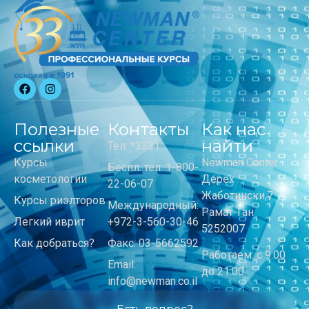
Полезные
Контакты
Как нас
ссылки
найти
Тел: *3331
Курсы
Newman Center
Беспл. тел: 1-800-
косметологии
Дерех
22-06-07
Жаботински,7
Курсы риэлторов
Международный:
Рамат-Ган
Легкий иврит
+972-3-560-30-46
5252007
Как добраться?
Факс: 03-5662592
Работаем: с 9:00
Email:
до 21:00
info@newman.co.il