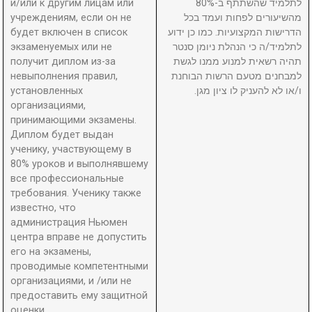
и/или к другим лицам или
לתלמיד שהשתתף ב-80%
учреждениям, если он не
מהשיעורים לפחות ועמד בכל
будет включен в список
הדרישות המקצועיות. כמו כן ידוע
экзаменуемых или не
לתלמיד/ה כי הנהלת ניומן סנטר
получит диплом из-за
תהיה רשאית למנוע ממנו לגשת
невыполнения правил,
למבחנים מטעם הרשות הבוחנת
установленных
ו/או לא להעניק לו ציון מגן.
организациями,
принимающими экзамены.
Диплом будет выдан
ученику, участвующему в
80% уроков и выполнявшему
все профессиональные
требования. Ученику также
известно, что
администрация Ньюмен
центра вправе не допустить
его на экзамены,
проводимые компетентными
организациями, и /или не
предоставить ему защитной
оценки.