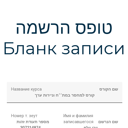
טופס הרשמה
Бланк записи
Название курса
שם הקורס
קורס למחסר במת׳׳ח וניירות ערך
Номер т. зеут
Имя и фамилия
מספר תעודת זהות
записавшегося
שם הנרשם
307214874
וולף
יורי