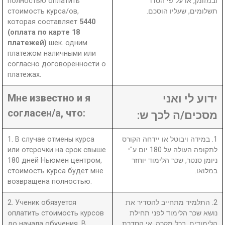
полностью оплатить
ובמזומן, או על פי הסדר
стоимость курса/ов,
תשלומים, שעליו הוסכם.
которая составляет
5440
(оплата по карте 18
платежей)
шек. одним
платежом наличными или
согласно договоренности о
платежах.
Мне известно и я
ידוע לי ואני
согласен/а, что:
מסכים/ה לכך ש:
1. В случае отмены курса
1. במידה ויבוטל או יידחה הקורס
или отсрочки на срок свыше
לתקופה העולה על 180 יום ע"י
180 дней Ньюмен центром,
ניומן סנטר, שכר הלימוד יוחזר
стоимость курса будет мне
במלואו.
возвращена полностью.
2. Ученик обязуется
2. התלמיד מתחייב להסדיר את
оплатить стоимость курсов
נושא שכר הלימוד לפני תחילת
до начала обучения. В
הלימודים. בכל מקרה, אי הסדרת