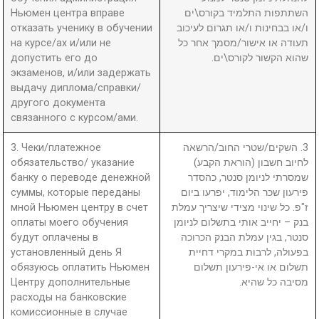
Ньюмен центра вправе
השתתפות התלמיד בקורס\ים
отказать ученику в обучении
ו/או בבחינות ו/או תגרום לעיכוב
на курсе/ах и/или не
תעודה או אישור/מסמך אחר כל
допустить его до
שהוא הקשור לקורס\ים.
экзаменов, и/или задержать
выдачу диплома/справки/
другого документа
связанного с курсом/ами.
3. Чеки/платежное
3. השקים/שטרי החוב/הרשאה
обязательство/ указание
לחיוב חשבון (הוראת הקבע)
банку о переводе денежной
שמסרתי לניומן סנטר, כהסדר
суммы, которые переданы
פירעון שכר הלימוד, יפרעו ביום
мной Ньюмен центру в счет
ז"פ. כל שינוי מצידי שיצריך עמלת
оплаты моего обучения
בנק – יחייב אותי בתשלום לניומן
будут оплачены в
סנטר, בגין עמלת הבנק הכרוכה
установленный день Я
בפעולה, לרבות במקרי דחיית
обязуюсь оплатить Ньюмен
תשלום או אי-פירעון תשלום
Центру дополнительные
מסיבה כל שהיא.
расходы на банковские
комиссионные в случае