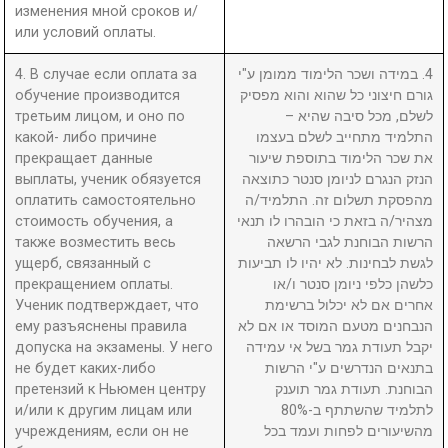
изменения мной сроков и/
или условий оплаты.
4. В случае если оплата за
4. במידה ושכר הלימוד ממומן ע"י
обучение производится
גורם חיצוני כל שהוא והוא מפסיק
третьим лицом, и оно по
לשלם, מכל סיבה שהיא –
какой- либо причине
התלמיד מתחייב לשלם בעצמו
прекращает данные
את שכר הלימוד בתוספת שיעור
выплаты, ученик обязуется
הנזק הנגרם לניומן סנטר כתוצאה
оплатить самостоятельно
מהפסקת תשלום זה. התלמיד/ה
стоимость обучения, а
מצהיר/ה בזאת כי הובהרו לו תנאי
также возместить весь
הרשות הבוחנת לגבי הרשאה
ущерб, связанный с
לגשת לבחינות. לא יהיו לו תביעות
прекращением оплаты.
כלשהן כלפי ניומן סנטר ו/או
Ученик подтверждает, что
אחרים אם לא יכלול ברשימת
ему разъяснены правила
הנבחנים מטעם המוסד או אם לא
допуска на экзамены. У него
יקבל תעודת גמר בשל אי עמידה
не будет каких-либо
בתנאים הנדרשים ע"י הרשות
претензий к Ньюмен центру
הבוחנת. תעודת גמר תוענק
и/или к другим лицам или
לתלמיד שהשתתף ב-80%
учреждениям, если он не
מהשיעורים לפחות ועמד בכל