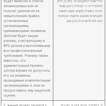
будет включен в список
הדרישות המקצועיות. כמו כן ידוע
экзаменуемых или не
לתלמיד/ה כי הנהלת ניומן סנטר
получит диплом из-за
תהיה רשאית למנוע ממנו לגשת
невыполнения правил,
למבחנים מטעם הרשות הבוחנת
установленных
ו/או לא להעניק לו ציון מגן.
организациями,
принимающими экзамены.
Диплом будет выдан
ученику, участвующему в
80% уроков и выполнявшему
все профессиональные
требования. Ученику также
известно, что
администрация Ньюмен
центра вправе не допустить
его на экзамены,
проводимые компетентными
организациями, и /или не
предоставить ему защитной
оценки.
5. Ученик может перейти с
5. לתלמיד מותר לעבור מקורס