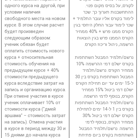
одного курса на другой, при
לקורס, על בסיס מקום פנוי.
условии наличия
ההתחשבנות תערוך כך: שכר
свободного места на новом
לימוד בקורס אליו עובר התלמיד +
курсе. В этом случае расчет
שכר לימוד עבור החלק היחסי בגין
будет произведен
הקורס ממנו פרש + 40% ממחיר
следующим образом:
הקורס הממנו פרש בגין הוצאות
ученик обязан будет
הרשמה, ניהול וריכוז הקורס.
оплатить стоимость нового
курса + относительная
נרשם/תלמיד המבטל השתתפות
стоимость обучения на
בקורס ישלם דמי ההרשמה 10%
предыдущем курсе + 40%
ממחיר הקורס. נרשם/תלמיד
стоимости предыдущего
המבטל השתתפות בקורס בין 30
курса вследствие затрат на
ל-15 ימים עד יום תחילת הקורס
запись и организацию курса.
ישלם דמי ביטול 15% ממחיר
При отмене участия в курсе
הקורס, בנוסף לדמי הרשמה.
ученик оплачивает 10% от
נרשם/תלמיד המבטל השתתפות
стоимости курса ("дмей
בקורס בין 1 ל-14 ימים לתחילת
аршама" – стоимость затрат
הקורס ישלם דמי ביטול 30%
на запись). Отмена участия
ממחיר הקורס, בנוסף לדמי
в курсе в период между 30 и
הרשמה. נרשם/תלמיד המבטל
15 днями до начала курса
השתתפות בקורס ביום פתיחת