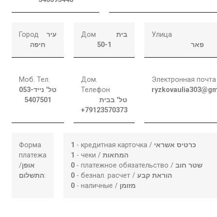
Город
עיר
Дом
בית
Улица
חיפה
50-1
פאר
Моб. Тел.
Дом.
Электронная почта
053-
טל' נייד
Телефон
ryzkovaulia303@gm
5407501
טל' בבית
+79123570373
Форма
1
- кредитная карточка /
כרטיס אשראי
платежа
1
- чеки /
המחאות
/
אופן
0
- платежное обязательство /
שטר חוב
התשלום
:
0
- безнал. расчет /
הוראת קבע
0
- наличные /
מזומן