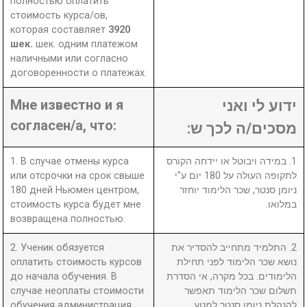
полностью оплатить
стоимость курса/ов,
которая составляет
3920
шек.
шек. одним платежом
наличными или согласно
договоренности о платежах.
Мне известно и я
ידוע לי ואני
согласен/а, что:
מסכים/ה לכך ש:
1. В случае отмены курса
1. במידה ויבוטל או יידחה הקורס
или отсрочки на срок свыше
לתקופה העולה על 180 יום ע"י
180 дней Ньюмен центром,
ניומן סנטר, שכר הלימוד יוחזר
стоимость курса будет мне
במלואו.
возвращена полностью.
2. Ученик обязуется
2. התלמיד מתחייב להסדיר את
оплатить стоимость курсов
נושא שכר הלימוד לפני תחילת
до начала обучения. В
הלימודים. בכל מקרה, אי הסדרת
случае неоплаты стоимости
תשלום שכר הלימוד תאפשר
обучения администрация
להנהלת ניומן סנטר למנוע