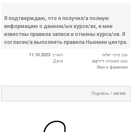
Я подтверждаю, что я получил/а полную
информацию о данном/ых курсе/ах, и мне
известны правила записи и отмены курса/ов. Я
согласен/а выполнять правила Ньюмен центра.
11.10.2023
:תאריך
יוליה
שם פרטי
Дата
ריז'קוב
ושם משפחה
Имя и фамилия
Подпись /
חתימה