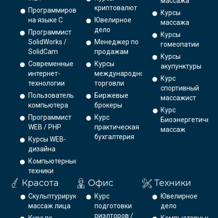
массажа
криптовалют
Программирование
Курсы
на языке С
Ювелирное
массажа
дело
Программист
Курсы
SolidWorks /
Менеджер по
гомеопатии
SolidCam
продажам
Курсы
Современные
Курсы
акупунктуры
интернет-
международной
Курс
технологии
торговли
спортивный
Пользователь
Биржевые
массажист
компьютера
брокеры
Курс
Программист
Курс
Биоэнергетическ
WEB / PHP
практическая
массаж
бухгалтерия
Курсы WEB-
дизайна
Компьютерные
техники
Красота
Офис
Техники
Скульптурирующий
Курс
Ювелирное
массаж лица
подготовки
дело
риэлторов /