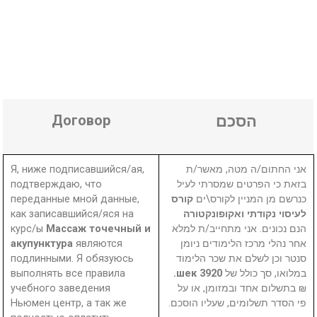
Договор
הסכם
Я, ниже подписавшийся/ая,
אני החתום/ה מטה, מאשר/ת
подтверждаю, что
בזאת כי הפרטים שמסרתי לעיל
переданные мной данные,
קורס
כנרשם מן המניין לקורס\ים
как записавшийся/яся на
לעיסוי נקודתי ואקופונקטורה
курс/ы
Массаж точечный и
הנם נכונים. אני מתחייב/ת למלא
акупунктура
являются
אחר נהלי מרכז הלימודים ניומן
подлинными. Я обязуюсь
סנטר וכן לשלם את שכר הלימוד
выполнять все правила
3920 шек.
במלואו, סך כולל של
учебного заведения
₪ בתשלום אחד ובמזומן, או על
Ньюмен центр, а так же
פי הסדר תשלומים, שעליו הוסכם.