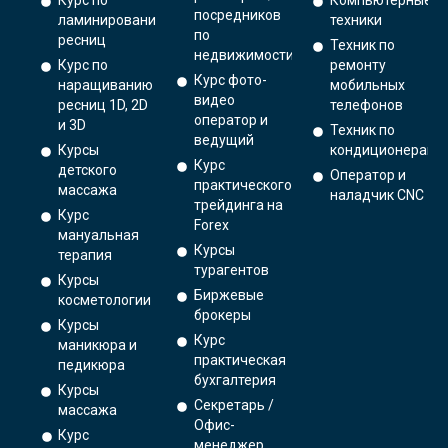
Курс по
Компьютерные
посредников
ламинированию
техники
по
ресниц
Техник по
недвижимости
Курс по
ремонту
Курс фото-
наращиванию
мобильных
видео
ресниц 1D, 2D
телефонов
оператор и
и 3D
Техник по
ведущий
Курсы
кондиционерам
Курс
детского
Оператор и
практического
массажа
наладчик CNC
трейдинга на
Курс
Forex
мануальная
Курсы
терапия
турагентов
Курсы
Биржевые
косметологии
брокеры
Курсы
Курс
маникюра и
практическая
педикюра
бухгалтерия
Курсы
Секретарь /
массажа
Офис-
Курс
менеджер