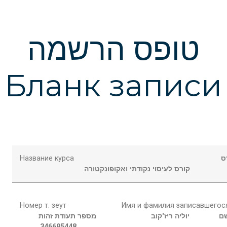
טופס הרשמה
Бланк записи
Название курса
ס
קורס לעיסוי נקודתי ואקופונקטורה
Номер т. зеут
Имя и фамилия записавшегос
ם
יוליה
ריז'קוב
מספר תעודת זהות
346695448