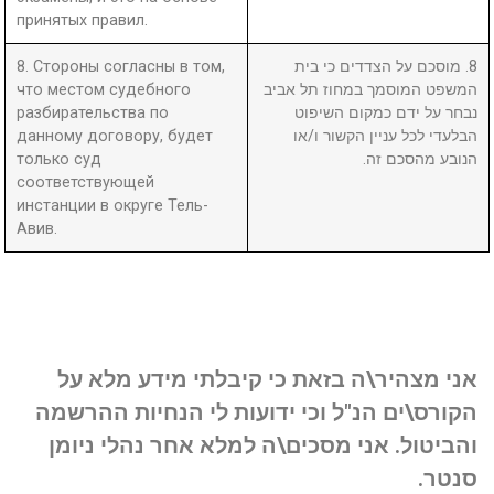
принятых правил.
8. Стороны согласны в том,
8. מוסכם על הצדדים כי בית
что местом судебного
המשפט המוסמך במחוז תל אביב
разбирательства по
נבחר על ידם כמקום השיפוט
данному договору, будет
הבלעדי לכל עניין הקשור ו/או
только суд
הנובע מהסכם זה.
соответствующей
инстанции в округе Тель-
Авив.
אני מצהיר\ה בזאת כי קיבלתי מידע מלא על
הקורס\ים הנ"ל וכי ידועות לי הנחיות ההרשמה
והביטול. אני מסכים\ה למלא אחר נהלי ניומן
סנטר.