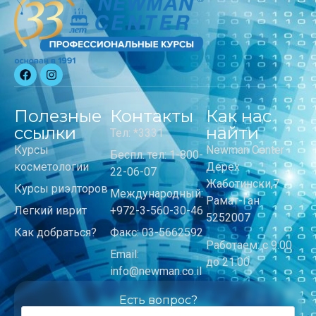
Полезные
Контакты
Как нас
ссылки
найти
Тел: *3331
Курсы
Newman Center
Беспл. тел: 1-800-
косметологии
Дерех
22-06-07
Жаботински,7
Курсы риэлторов
Международный:
Рамат-Ган
Легкий иврит
+972-3-560-30-46
5252007
Как добраться?
Факс: 03-5662592
Работаем: с 9:00
Email:
до 21:00
info@newman.co.il
Есть вопрос?