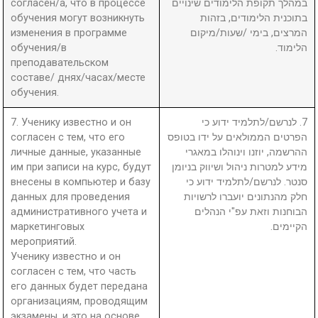
согласен/а, что в процессе
במהלך תקופת הלימודים שינויים
обучения могут возникнуть
בתוכנית הלימודים, בזהות
изменения в программе
המרצים, בימי /שעות/מיקום
обучения/в
הלימוד.
преподавательском
составе/ днях/часах/месте
обучения.
7. Ученику известно и он
7. לנרשם/לתלמיד ידוע כי
согласен с тем, что его
הפרטים הממולאים על ידו בטופס
личные данные, указанные
ההרשמה, יוזנו וינוהלו במאגרי
им при записи на курс, будут
מידע למטרות ניהול ושיווק בניומן
внесены в компьютер и базу
סנטר. לנרשם/לתלמיד ידוע כי
данных для проведения
חלק מהנתונים יועברו לרשויות
административного учета и
הבוחנות וזאת עפ"י הנהלים
маркетинговых
הקיימים.
мероприятий.
Ученику известно и он
согласен с тем, что часть
его данных будет передана
организациям, проводящим
экзамены, и это на основе