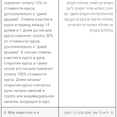
повлечет оплату 15% от
הקורס או לאחר פתיחת הקורס
стоимости курса,
יחויב במלוא מחיר הקורס. ליום
дополнительно к "дмей
פתיחת/תחילת הקורס נחשב יום
аршама". Отмена участия в
תחילת הלימודים בקורס בקבוצה
курсе в период между 14
או תחילת השיעורים הפרטיים
днями и 1 днем до начала
הכלולים בקורס.
курса повлечет оплату 30%
от стоимости курса,
дополнительно к "дмей
аршама". В случае отмены
участия в курсе в день
открытия курса, а также
после его начала повлечет
оплату 100% стоимости
курса. Днем начала/
открытия курса считается
день начала занятий в
группе или индивидуальное
занятие, входящее в курс.
6. Мне известно и я
6. ידוע לי ואני מסכים/ה כי יתכנו