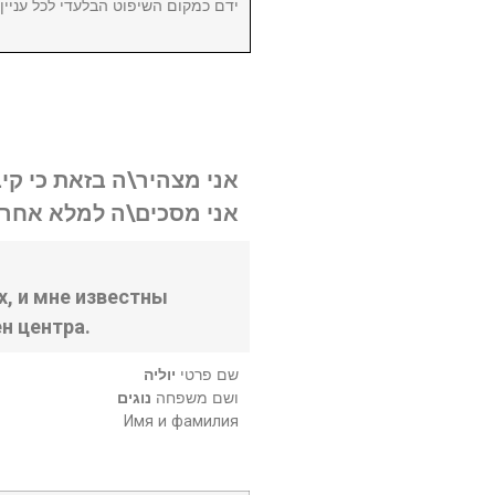
ידם כמקום השיפוט הבלעדי לכל עניי.
אני מצהיר\ה בזאת כי קי.
אני מסכים\ה למלא אחר .
, и мне известны
н центра.
שם פרטי
יוליה
ושם משפחה
נוגים
Имя и фамилия