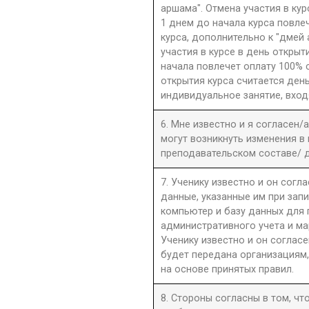
аршама". Отмена участия в ку
1 днем до начала курса повле
курса, дополнительно к "дмей
участия в курсе в день открыти
начала повлечет оплату 100% 
открытия курса считается день
индивидуальное занятие, вход
6. Мне известно и я согласен/
могут возникнуть изменения в
преподавательском составе/ д
7. Ученику известно и он согла
данные, указанные им при запи
компьютер и базу данных для
административного учета и ма
Ученику известно и он согласе
будет передана организациям,
на основе принятых правил.
8. Стороны согласны в том, ч