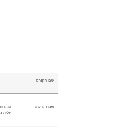
שם הקורס
егося
שם הנרשם
יוליה
נו