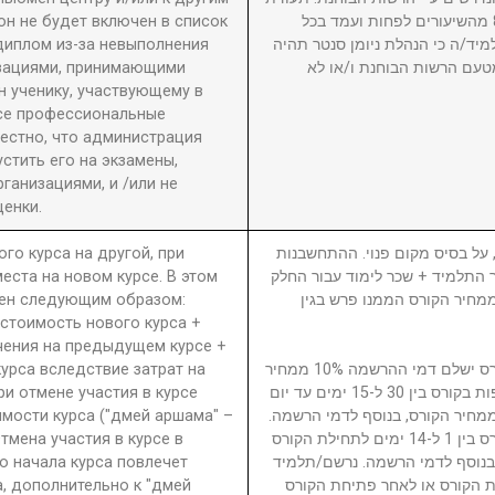
он не будет включен в список
גמר תוענק לתלמיד שהשתתף ב-80% מהשיעורים לפחות ועמד בכל
диплом из-за невыполнения
מיד/ה כי הנהלת ניומן סנטר תהיה
изациями, принимающими
טעם הרשות הבוחנת ו/או לא
 ученику, участвующему в
се профессиональные
вестно, что администрация
стить его на экзамены,
анизациями, и /или не
енки.
ого курса на другой, при
5. ל בסיס מקום פנוי. ההתחשבנות
еста на новом курсе. В этом
בר התלמיד + שכר לימוד עבור החלק
ден следующим образом:
סי בגין הקורס ממנו פרש + 40% ממחיר הקורס הממנו פרש בגין
 стоимость нового курса +
чения на предыдущем курсе +
урса вследствие затрат на
נרשם/תלמיד המבטל השתתפות בקורס ישלם דמי ההרשמה 10% ממחיר
ри отмене участия в курсе
הקורס. נרשם/תלמיד המבטל השתתפות בקורס בין 30 ל-15 ימים עד יום
имости курса ("дмей аршама" –
ילת הקורס ישלם דמי ביטול 15% ממחיר הקורס, בנוסף לדמי הרשמה
Отмена участия в курсе в
נרשם/תלמיד המבטל השתתפות בקורס בין 1 ל-14 ימים לתחילת הקורס
о начала курса повлечет
ממחיר הקורס, בנוסף לדמי הרשמה. נרשם/תלמיד
а, дополнительно к "дмей
 הקורס או לאחר פתיחת הקורס