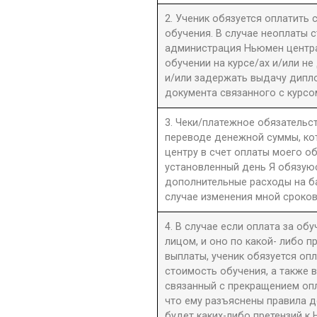
2. Ученик обязуется оплатить
обучения. В случае неоплаты 
администрация Ньюмен центра 
обучении на курсе/ах и/или не
и/или задержать выдачу дипл
документа связанного с курсо
3. Чеки/платежное обязательст
переводе денежной суммы, к
центру в счет оплаты моего о
установленный день Я обязую
дополнительные расходы на б
случае изменения мной сроков
4. В случае если оплата за об
лицом, и оно по какой- либо 
выплаты, ученик обязуется оп
стоимость обучения, а также 
связанный с прекращением оп
что ему разъяснены правила до
будет каких-либо претензий к 