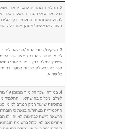
התלמיד מתחייב להסדיר את נושא שכ.
בכל מקרה, אי הסדרת תשלום שכר הלי
למנוע השתתפות התלמיד בקורס\ים ו/א
תעודה או אישור/מסמך אחר כל שהוא.
השקים/שטרי החוב/הרשאה לחיוב חשב
לניומן סנטר, כהסדר פירעון שכר הלימוד
שיצריך עמלת בנק – יחייב אותי בתשלו
הכרוכה בפעולה, לרבות במקרי דחיית 
כל שהיא.
במידה ושכר הלימוד ממומן ע"י גורם ח
לשלם, מכל סיבה שהיא – התלמיד מת
בתוספת שיעור הנזק הנגרם לניומן .
התלמיד/ה מצהיר/ה בזאת כי הובהרו 
הרשאה לגשת לבחינות. לא יהיו לו תבי
אחרים אם לא יכלול ברשימת הנבחני
תעודת גמר בשל אי עמידה בתנאים הנ