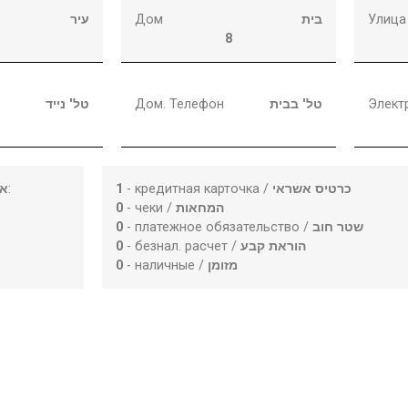
עיר
Дом
בית
Улица
8
טל' נייד
Дом. Телефон
טל' בבית
Элект
או
:
1
- кредитная карточка /
כרטיס אשראי
0
- чеки /
המחאות
0
- платежное обязательство /
שטר חוב
0
- безнал. расчет /
הוראת קבע
0
- наличные /
מזומן