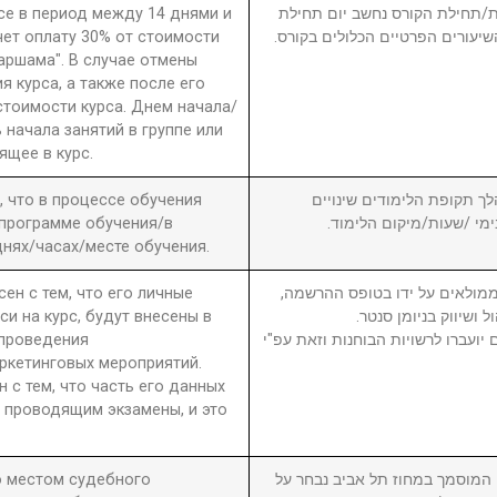
рсе в период между 14 днями и
חת/תחילת הקורס נחשב יום תחילת
чет оплату 30% от стоимости
שיעורים הפרטיים הכלולים בקורס
 аршама". В случае отмены
я курса, а также после его
стоимости курса. Днем начала/
 начала занятий в группе или
ящее в курс.
а, что в процессе обучения
6. ך תקופת הלימודים שינויים
 программе обучения/в
בימי /שעות/מיקום הלימוד
нях/часах/месте обучения.
сен с тем, что его личные
7. מולאים על ידו בטופס ההרשמה
си на курс, будут внесены в
ול ושיווק בניומן סנטר
 проведения
יועברו לרשויות הבוחנות וזאת עפ"י
ркетинговых мероприятий.
н с тем, что часть его данных
 проводящим экзамены, и это
то местом судебного
8. וסמך במחוז תל אביב נבחר על