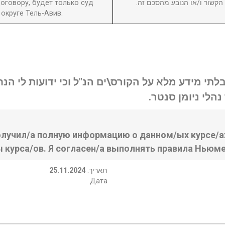
оговору, будет только суд
ן הקשור ו/או הנובע מהסכם זה
округе Тель-Авив.
בלתי מידע מלא על הקורס\ים הנ"ל וכי ידועות לי ה
נהלי ניומן סנטר
олучил/а полную информацию о данном/ых курсе/ах
ы курса/ов. Я согласен/а выполнять правила Ньюме
25.11.2024
:תאריך
Дата