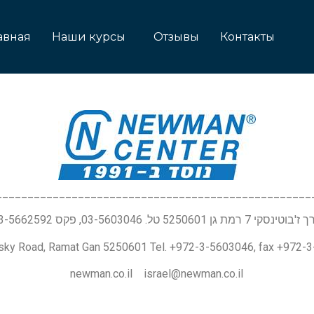
авная
Наши курсы
Отзывы
Контакты
__________________________________________________
טינסקי 7 רמת גן 5250601 טל. 03-5603046, פקס 03-5662592
nsky Road, Ramat Gan 5250601 Tel. +972-3-5603046, fax +972-
newman.co.il israel@newman.co.il