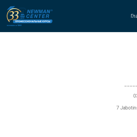
Гл
____
7 Jaboti