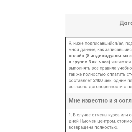
Дог
Я, ниже подписавшийся/ая, п
мной данные, как записавшийс
онлайн (8 индивидуальных за
в группе 3 ак. часа)
являются
выполнять все правила учебно
так же полностью оплатить ст
составляет
2400
шек. одним п
согласно договоренности о пл
Мне известно и я согл
1. В случае отмены курса или 
дней Ньюмен центром, стоимо
возвращена полностью.