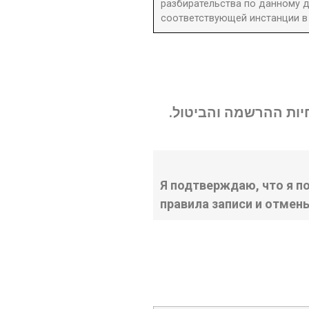
разбирательства по данному д
соответствующей инстанции в 
נחיות ההרשמה והביטול
Я подтверждаю, что я п
правила записи и отмен