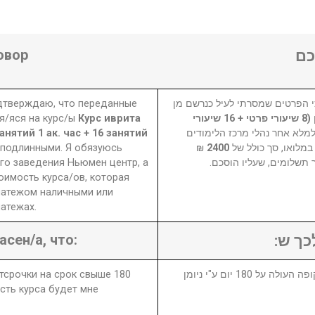
овор
ם
одтверждаю, что переданные
 הפרטים שמסרתי לעיל כנרשם מן
я/яся на курс/ы
Курс иврита
קורס עברית אונליין (8 שיעורי פרטי + 16 שיעורי
нятий 1 ак. час + 16 занятий
למלא אחר נהלי מרכז הלימודים
 подлинными. Я обязуюсь
₪
2400
במלואו, סך כולל של
го заведения Ньюмен центр, а
ר תשלומים, שעליו הוסכם
оимость курса/ов, которая
латежом наличными или
атежах.
асен/а, что:
לכך ש
отсрочки на срок свыше 180
1. במידה ויבוטל או יידחה הקורס לתקופה העולה על 180 יום ע"י ניומן
сть курса будет мне