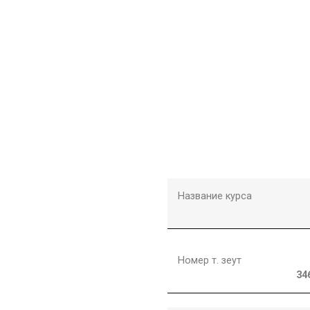
Название курса
Номер т. зеут
34