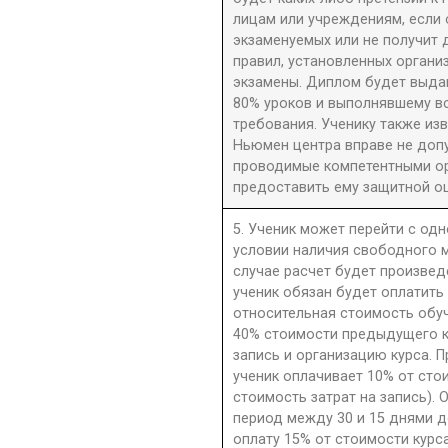
лицам или учреждениям, если 
экзаменуемых или не получит 
правил, установленных орган
экзамены. Диплом будет выдан
80% уроков и выполнявшему в
требования. Ученику также из
Ньюмен центра вправе не допу
проводимые компетентными орг
предоставить ему защитной оц
5. Ученик может перейти с одн
условии наличия свободного м
случае расчет будет произве
ученик обязан будет оплатить
относительная стоимость обу
40% стоимости предыдущего к
запись и организацию курса. П
ученик оплачивает 10% от сто
стоимость затрат на запись). 
период между 30 и 15 днями д
оплату 15% от стоимости курс