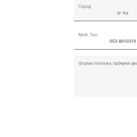
Город
בת ים
Моб. Тел.
053-8410319
Форма платежа /
פן התשלום