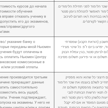
 стоимость курсов до начала
2. ר הלימוד לפני תחילת הלימודים
стоимости обучения
מוד תאפשר להנהלת ניומן סנטר
вправе отказать ученику в
ו בבחינות ו/או תגרום לעיכוב
 допустить его до экзаменов,
 הקשור לקורס\ים
ома/справки/другого
м/ами.
во/ указание банку о
3. ון (הוראת הקבע) שמסרתי
оторые переданы мной Ньюмен
, יפרעו ביום ז"פ. כל שינוי מצידי
бучения будут оплачены в
ם לניומן סנטר, בגין עמלת הבנק
сь оплатить Ньюмен Центру
תשלום או אי-פירעון תשלום מסיבה
анковские комиссионные в
 и/или условий оплаты.
учение производится третьим
4. יצוני כל שהוא והוא מפסיק
причине прекращает данные
חייב לשלם בעצמו את שכר הלימוד
латить самостоятельно
סנטר כתוצאה מהפסקת תשלום זה
возместить весь ущерб,
לו תנאי הרשות הבוחנת לגבי
латы. Ученик подтверждает,
עות כלשהן כלפי ניומן סנטר ו/או
пуска на экзамены. У него не
ם מטעם המוסד או אם לא יקבל
Ньюмен центру и/или к другим
דרשים ע"י הרשות הבוחנת. תעודת