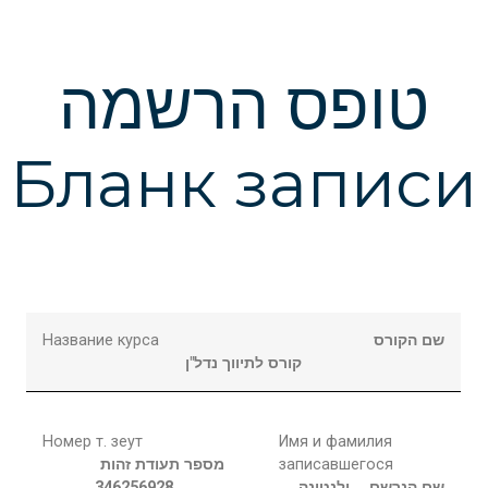
טופס הרשמה
Бланк записи
Название курса
שם הקורס
קורס לתיווך נדל"ן
Номер т. зеут
Имя и фамилия
מספר תעודת זהות
записавшегося
346256928
ולנטינה
שם הנרשם