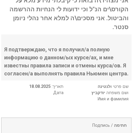
אני מצהיר\ה בזאת כי קיבלתי מידע מלא על
הקורס\ים הנ"ל וכי ידועות לי הנחיות ההרשמה
והביטול. אני מסכים\ה למלא אחר נהלי ניומן
סנטר.
Я подтверждаю, что я получил/а полную
информацию о данном/ых курсе/ах, и мне
известны правила записи и отмены курса/ов. Я
согласен/а выполнять правила Ньюмен центра.
18.08.2025
:תאריך
ולנטינה
שם פרטי
Дата
יודקביץ
ושם משפחה
Имя и фамилия
Подпись /
חתימה