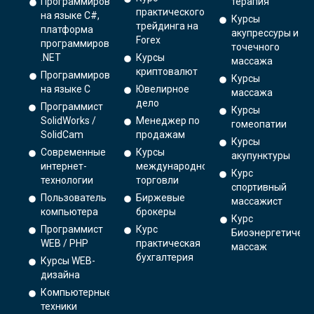
Программирование
терапия
практического
на языке C#,
Курсы
трейдинга на
платформа
акупрессуры и
Forex
программирования
точечного
.NET
Курсы
массажа
криптовалют
Программирование
Курсы
на языке С
Ювелирное
массажа
дело
Программист
Курсы
SolidWorks /
Менеджер по
гомеопатии
SolidCam
продажам
Курсы
Современные
Курсы
акупунктуры
интернет-
международной
Курс
технологии
торговли
спортивный
Пользователь
Биржевые
массажист
компьютера
брокеры
Курс
Программист
Курс
Биоэнергетическ
WEB / PHP
практическая
массаж
бухгалтерия
Курсы WEB-
дизайна
Компьютерные
техники