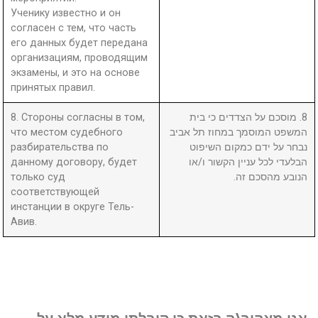
Ученику известно и он
согласен с тем, что часть
его данных будет передана
организациям, проводящим
экзамены, и это на основе
принятых правил.
8. Стороны согласны в том,
8. מוסכם על הצדדים כי בית
что местом судебного
המשפט המוסמך במחוז תל אביב
разбирательства по
נבחר על ידם כמקום השיפוט
данному договору, будет
הבלעדי לכל עניין הקשור ו/או
только суд
הנובע מהסכם זה.
соответствующей
инстанции в округе Тель-
Авив.