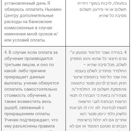
установленный день Я
בפעולה, לרבות במקרי דחיית
обязуюсь оплатить Ньюмен
תשלום או אי-פירעון תשלום
Центру дополнительные
מסיבה כל שהיא.
расходы на банковские
комиссионные в случае
изменения мной сроков и/
или условий оплаты.
4. В случае если оплата за
4. במידה ושכר הלימוד ממומן ע"י
обучение производится
גורם חיצוני כל שהוא והוא מפסיק
третьим лицом, и оно по
לשלם, מכל סיבה שהיא –
какой- либо причине
התלמיד מתחייב לשלם בעצמו
прекращает данные
את שכר הלימוד בתוספת שיעור
выплаты, ученик обязуется
הנזק הנגרם לניומן סנטר כתוצאה
оплатить самостоятельно
מהפסקת תשלום זה. התלמיד/ה
стоимость обучения, а
מצהיר/ה בזאת כי הובהרו לו תנאי
также возместить весь
הרשות הבוחנת לגבי הרשאה
ущерб, связанный с
לגשת לבחינות. לא יהיו לו תביעות
прекращением оплаты.
כלשהן כלפי ניומן סנטר ו/או
Ученик подтверждает, что
אחרים אם לא יכלול ברשימת
ему разъяснены правила
הנבחנים מטעם המוסד או אם לא