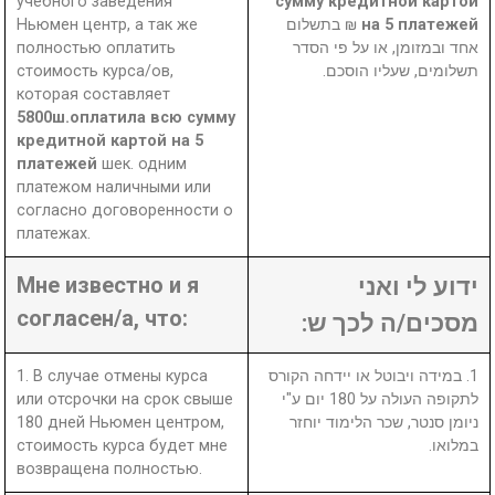
учебного заведения
сумму кредитной картой
Ньюмен центр, а так же
₪ בתשלום
на 5 платежей
полностью оплатить
אחד ובמזומן, או על פי הסדר
стоимость курса/ов,
תשלומים, שעליו הוסכם.
которая составляет
5800ш.оплатила всю сумму
кредитной картой на 5
платежей
шек. одним
платежом наличными или
согласно договоренности о
платежах.
Мне известно и я
ידוע לי ואני
согласен/а, что:
מסכים/ה לכך ש:
1. В случае отмены курса
1. במידה ויבוטל או יידחה הקורס
или отсрочки на срок свыше
לתקופה העולה על 180 יום ע"י
180 дней Ньюмен центром,
ניומן סנטר, שכר הלימוד יוחזר
стоимость курса будет мне
במלואו.
возвращена полностью.