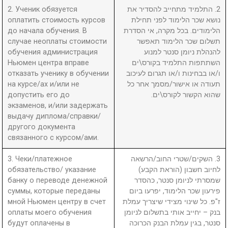
2. Ученик обязуется
2. התלמיד מתחייב להסדיר את
оплатить стоимость курсов
נושא שכר הלימוד לפני תחילת
до начала обучения. В
הלימודים. בכל מקרה, אי הסדרת
случае неоплаты стоимости
תשלום שכר הלימוד תאפשר
обучения администрация
להנהלת ניומן סנטר למנוע
Ньюмен центра вправе
השתתפות התלמיד בקורס\ים
отказать ученику в обучении
ו/או בבחינות ו/או תגרום לעיכוב
на курсе/ах и/или не
תעודה או אישור/מסמך אחר כל
допустить его до
שהוא הקשור לקורס\ים.
экзаменов, и/или задержать
выдачу диплома/справки/
другого документа
связанного с курсом/ами.
3. Чеки/платежное
3. השקים/שטרי החוב/הרשאה
обязательство/ указание
לחיוב חשבון (הוראת הקבע)
банку о переводе денежной
שמסרתי לניומן סנטר, כהסדר
суммы, которые переданы
פירעון שכר הלימוד, יפרעו ביום
мной Ньюмен центру в счет
ז"פ. כל שינוי מצידי שיצריך עמלת
оплаты моего обучения
בנק – יחייב אותי בתשלום לניומן
будут оплачены в
סנטר, בגין עמלת הבנק הכרוכה