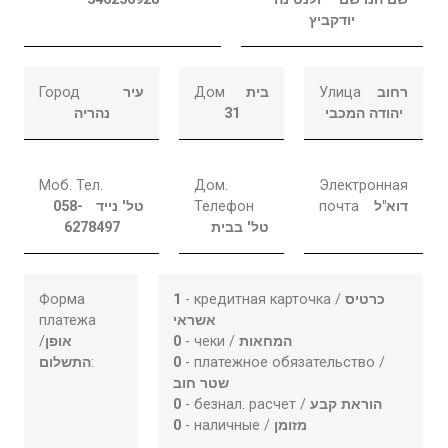
יודקביץ
Город
עיר
Дом
בית
Улица
רחוב
נהריה
31
יהודה המכבי
Моб. Тел.
Дом.
Электронная
058-
טל' נייד
Телефон
почта
דוא"ל
6278497
טל' בבית
Форма
1
- кредитная карточка /
כרטיס
платежа
אשראי
/
אופן
0
- чеки /
המחאות
התשלום
:
0
- платежное обязательство /
שטר חוב
0
- безнал. расчет /
הוראת קבע
0
- наличные /
מזומן