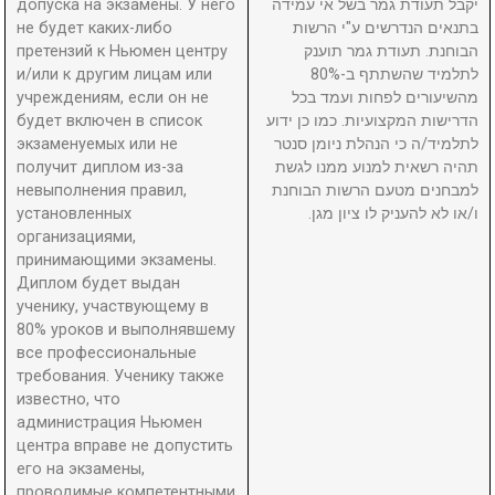
допуска на экзамены. У него
יקבל תעודת גמר בשל אי עמידה
не будет каких-либо
בתנאים הנדרשים ע"י הרשות
претензий к Ньюмен центру
הבוחנת. תעודת גמר תוענק
и/или к другим лицам или
לתלמיד שהשתתף ב-80%
учреждениям, если он не
מהשיעורים לפחות ועמד בכל
будет включен в список
הדרישות המקצועיות. כמו כן ידוע
экзаменуемых или не
לתלמיד/ה כי הנהלת ניומן סנטר
получит диплом из-за
תהיה רשאית למנוע ממנו לגשת
невыполнения правил,
למבחנים מטעם הרשות הבוחנת
установленных
ו/או לא להעניק לו ציון מגן.
организациями,
принимающими экзамены.
Диплом будет выдан
ученику, участвующему в
80% уроков и выполнявшему
все профессиональные
требования. Ученику также
известно, что
администрация Ньюмен
центра вправе не допустить
его на экзамены,
проводимые компетентными