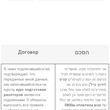
Договор
הסכם
Я, ниже подписавшийся/ая,
אני החתום/ה מטה, מאשר/ת
подтверждаю, что
בזאת כי הפרטים שמסרתי לעיל
переданные мной данные,
קורס
כנרשם מן המניין לקורס\ים
как записавшийся/яся на
הנם נכונים. אני
לתיווך נדל"ן
курс/ы
курс подготовки
מתחייב/ת למלא אחר נהלי מרכז
риэлторов
являются
הלימודים ניומן סנטר וכן לשלם
подлинными. Я обязуюсь
את שכר הלימוד במלואו, סך כולל
выполнять все правила
5800ш.оплатила всю
של