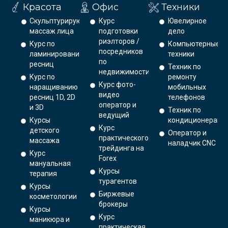
Красота
Офис
Техники
Скульптурирующий
Курс
Ювелирное
массаж лица
подготовки
дело
риэлторов /
Курс по
Компьютерные
посредников
ламинированию
техники
по
ресниц
Техник по
недвижимости
Курс по
ремонту
Курс фото-
наращиванию
мобильных
видео
ресниц 1D, 2D
телефонов
оператор и
и 3D
Техник по
ведущий
Курсы
кондиционерам
Курс
детского
Оператор и
практического
массажа
наладчик CNC
трейдинга на
Курс
Forex
мануальная
Курсы
терапия
турагентов
Курсы
Биржевые
косметологии
брокеры
Курсы
Курс
маникюра и
практическая