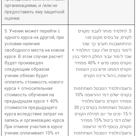
организациями, и /или не
предоставить ему защитной
оценки.
5. Ученик может перейти с
5. לתלמיד מותר לעבור מקורס
одного курса на другой, при
לקורס, על בסיס מקום פנוי.
условии наличия
ההתחשבנות תערוך כך: שכר
свободного места на новом
לימוד בקורס אליו עובר התלמיד +
курсе. В этом случае расчет
שכר לימוד עבור החלק היחסי בגין
будет произведен
הקורס ממנו פרש + 40% ממחיר
следующим образом:
הקורס הממנו פרש בגין הוצאות
ученик обязан будет
הרשמה, ניהול וריכוז הקורס.
оплатить стоимость нового
курса + относительная
נרשם/תלמיד המבטל השתתפות
стоимость обучения на
בקורס ישלם דמי ההרשמה 10%
предыдущем курсе + 40%
ממחיר הקורס. נרשם/תלמיד
стоимости предыдущего
המבטל השתתפות בקורס בין 30
курса вследствие затрат на
ל-15 ימים עד יום תחילת הקורס
запись и организацию курса.
ישלם דמי ביטול 15% ממחיר
При отмене участия в курсе
הקורס, בנוסף לדמי הרשמה.
ученик оплачивает 10% от
נרשם/תלמיד המבטל השתתפות