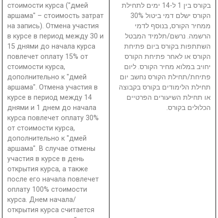
стоимости курса ("дмей
בקורס בין 1 ל-14 ימים לתחילת
аршама" – стоимость затрат
הקורס ישלם דמי ביטול 30%
на запись). Отмена участия
ממחיר הקורס, בנוסף לדמי
в курсе в период между 30 и
הרשמה. נרשם/תלמיד המבטל
15 днями до начала курса
השתתפות בקורס ביום פתיחת
повлечет оплату 15% от
הקורס או לאחר פתיחת הקורס
стоимости курса,
יחויב במלוא מחיר הקורס. ליום
дополнительно к "дмей
פתיחת/תחילת הקורס נחשב יום
аршама". Отмена участия в
תחילת הלימודים בקורס בקבוצה
курсе в период между 14
או תחילת השיעורים הפרטיים
днями и 1 днем до начала
הכלולים בקורס.
курса повлечет оплату 30%
от стоимости курса,
дополнительно к "дмей
аршама". В случае отмены
участия в курсе в день
открытия курса, а также
после его начала повлечет
оплату 100% стоимости
курса. Днем начала/
открытия курса считается