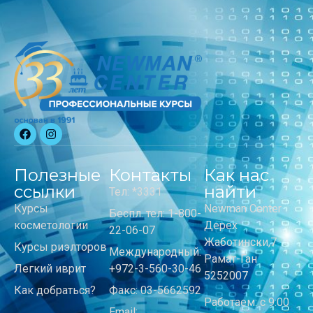
Полезные
Контакты
Как нас
ссылки
найти
Тел: *3331
Курсы
Newman Center
Беспл. тел: 1-800-
косметологии
Дерех
22-06-07
Жаботински,7
Курсы риэлторов
Международный:
Рамат-Ган
Легкий иврит
+972-3-560-30-46
5252007
Как добраться?
Факс: 03-5662592
Работаем: с 9:00
Email: