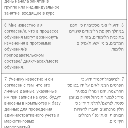
день начала занятий в
группе или индивидуальное
занятие, входящее в курс.
6. Мне известно и я
6. ידוע לי ואני מסכים/ה כי יתכנו
согласен/а, что в процессе
במהלך תקופת הלימודים שינויים
обучения могут возникнуть
בתוכנית הלימודים, בזהות
изменения в программе
המרצים, בימי /שעות/מיקום
обучения/в
הלימוד.
преподавательском
составе/ днях/часах/месте
обучения.
7. Ученику известно и он
7. לנרשם/לתלמיד ידוע כי
согласен с тем, что его
הפרטים הממולאים על ידו בטופס
личные данные, указанные
ההרשמה, יוזנו וינוהלו במאגרי
им при записи на курс, будут
מידע למטרות ניהול ושיווק בניומן
внесены в компьютер и базу
סנטר. לנרשם/לתלמיד ידוע כי
данных для проведения
חלק מהנתונים יועברו לרשויות
административного учета и
הבוחנות וזאת עפ"י הנהלים
маркетинговых
הקיימים.
мероприятий.