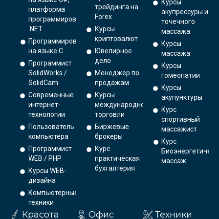
Курсы
трейдинга на
платформа
акупрессуры и
Forex
программирования
точечного
.NET
Курсы
массажа
криптовалют
Программирование
Курсы
на языке С
Ювелирное
массажа
дело
Программист
Курсы
SolidWorks /
Менеджер по
гомеопатии
SolidCam
продажам
Курсы
Современные
Курсы
акупунктуры
интернет-
международной
Курс
технологии
торговли
спортивный
Пользователь
Биржевые
массажист
компьютера
брокеры
Курс
Программист
Курс
Биоэнергетическ
WEB / PHP
практическая
массаж
бухгалтерия
Курсы WEB-
дизайна
Компьютерные
техники
Красота
Офис
Техники