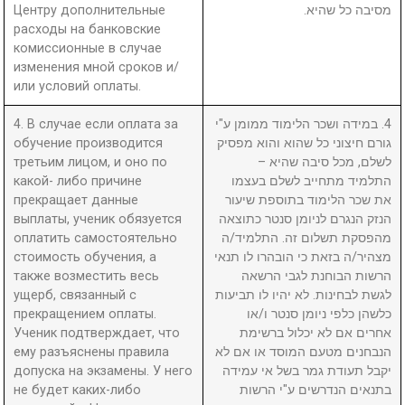
Центру дополнительные
מסיבה כל שהיא.
расходы на банковские
комиссионные в случае
изменения мной сроков и/
или условий оплаты.
4. В случае если оплата за
4. במידה ושכר הלימוד ממומן ע"י
обучение производится
גורם חיצוני כל שהוא והוא מפסיק
третьим лицом, и оно по
לשלם, מכל סיבה שהיא –
какой- либо причине
התלמיד מתחייב לשלם בעצמו
прекращает данные
את שכר הלימוד בתוספת שיעור
выплаты, ученик обязуется
הנזק הנגרם לניומן סנטר כתוצאה
оплатить самостоятельно
מהפסקת תשלום זה. התלמיד/ה
стоимость обучения, а
מצהיר/ה בזאת כי הובהרו לו תנאי
также возместить весь
הרשות הבוחנת לגבי הרשאה
ущерб, связанный с
לגשת לבחינות. לא יהיו לו תביעות
прекращением оплаты.
כלשהן כלפי ניומן סנטר ו/או
Ученик подтверждает, что
אחרים אם לא יכלול ברשימת
ему разъяснены правила
הנבחנים מטעם המוסד או אם לא
допуска на экзамены. У него
יקבל תעודת גמר בשל אי עמידה
не будет каких-либо
בתנאים הנדרשים ע"י הרשות