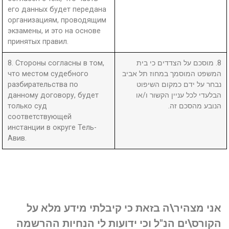
его данных будет передана
организациям, проводящим
экзамены, и это на основе
принятых правил.
8. Стороны согласны в том,
8. מוסכם על הצדדים כי בית
что местом судебного
המשפט המוסמך במחוז תל אביב
разбирательства по
נבחר על ידם כמקום השיפוט
данному договору, будет
הבלעדי לכל עניין הקשור ו/או
только суд
הנובע מהסכם זה.
соответствующей
инстанции в округе Тель-
Авив.
אני מצהיר\ה בזאת כי קיבלתי מידע מלא על
הקורס\ים הנ"ל וכי ידועות לי הנחיות ההרשמה