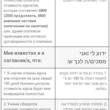
полностью оплатить
הסדר תשלומים, שעליו הוסכם.
стоимость курса/ов,
которая составляет
6800
(2000 предоплата, 4800
равными частями
наличными на занятиях)
шек. одним платежом
наличными или согласно
договоренности о платежах.
Мне известно и я
ידוע לי ואני
согласен/а, что:
מסכים/ה לכך ש:
1. В случае отмены курса
1. במידה ויבוטל או יידחה הקורס
или отсрочки на срок свыше
לתקופה העולה על 180 יום ע"י
180 дней Ньюмен центром,
ניומן סנטר, שכר הלימוד יוחזר
стоимость курса будет мне
במלואו.
возвращена полностью.
2. Ученик обязуется
2. התלמיד מתחייב להסדיר את
оплатить стоимость курсов
נושא שכר הלימוד לפני תחילת