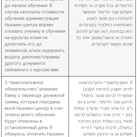
до начала обучения. В
הלימודים. בכל מקרה, אי הסדרת
случае неоплаты стоимости
תשלום שכר הלימוד תאפשר
обучения администрация
להנהלת ניומן סנטר למנוע
Ньюмен центра вправе
השתתפות התלמיד בקורס\ים
отказать ученику в обучении
ו/או בבחינות ו/או תגרום לעיכוב
на курсе/ах и/или не
תעודה או אישור/מסמך אחר כל
допустить его до
שהוא הקשור לקורס\ים.
экзаменов, и/или задержать
выдачу диплома/справки/
другого документа
связанного с курсом/ами.
3. Чеки/платежное
3. השקים/שטרי החוב/הרשאה
обязательство/ указание
לחיוב חשבון (הוראת הקבע)
банку о переводе денежной
שמסרתי לניומן סנטר, כהסדר
суммы, которые переданы
פירעון שכר הלימוד, יפרעו ביום
мной Ньюмен центру в счет
ז"פ. כל שינוי מצידי שיצריך עמלת
оплаты моего обучения
בנק – יחייב אותי בתשלום לניומן
будут оплачены в
סנטר, בגין עמלת הבנק הכרוכה
установленный день Я
בפעולה, לרבות במקרי דחיית
обязуюсь оплатить Ньюмен
תשלום או אי-פירעון תשלום