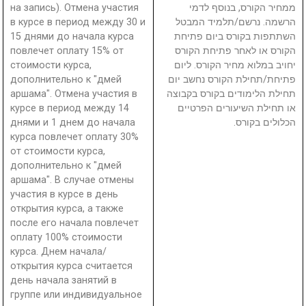
на запись). Отмена участия
ממחיר הקורס, בנוסף לדמי
в курсе в период между 30 и
הרשמה. נרשם/תלמיד המבטל
15 днями до начала курса
השתתפות בקורס ביום פתיחת
повлечет оплату 15% от
הקורס או לאחר פתיחת הקורס
стоимости курса,
יחויב במלוא מחיר הקורס. ליום
дополнительно к "дмей
פתיחת/תחילת הקורס נחשב יום
аршама". Отмена участия в
תחילת הלימודים בקורס בקבוצה
курсе в период между 14
או תחילת השיעורים הפרטיים
днями и 1 днем до начала
הכלולים בקורס.
курса повлечет оплату 30%
от стоимости курса,
дополнительно к "дмей
аршама". В случае отмены
участия в курсе в день
открытия курса, а также
после его начала повлечет
оплату 100% стоимости
курса. Днем начала/
открытия курса считается
день начала занятий в
группе или индивидуальное