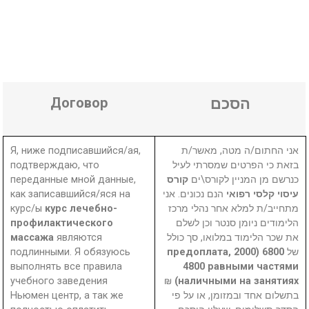
Договор
הסכם
Я, ниже подписавшийся/ая,
אני החתום/ה מטה, מאשר/ת
подтверждаю, что
בזאת כי הפרטים שמסרתי לעיל
переданные мной данные,
קורס
כנרשם מן המניין לקורס\ים
как записавшийся/яся на
הנם נכונים. אני
עיסוי קלסי רפואי
курс/ы
курс лечебно-
מתחייב/ת למלא אחר נהלי מרכז
профилактического
הלימודים ניומן סנטר וכן לשלם
массажа
являются
את שכר הלימוד במלואו, סך כולל
подлинными. Я обязуюсь
6800 (2000 предоплата,
של
выполнять все правила
4800 равными частями
учебного заведения
₪
наличными на занятиях)
Ньюмен центр, а так же
בתשלום אחד ובמזומן, או על פי