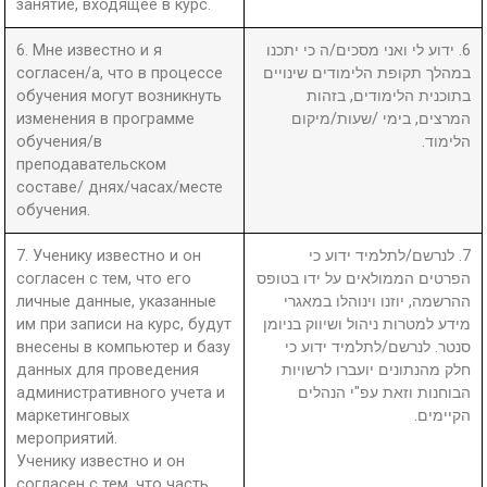
занятие, входящее в курс.
6. Мне известно и я
6. ידוע לי ואני מסכים/ה כי יתכנו
согласен/а, что в процессе
במהלך תקופת הלימודים שינויים
обучения могут возникнуть
בתוכנית הלימודים, בזהות
изменения в программе
המרצים, בימי /שעות/מיקום
обучения/в
הלימוד.
преподавательском
составе/ днях/часах/месте
обучения.
7. Ученику известно и он
7. לנרשם/לתלמיד ידוע כי
согласен с тем, что его
הפרטים הממולאים על ידו בטופס
личные данные, указанные
ההרשמה, יוזנו וינוהלו במאגרי
им при записи на курс, будут
מידע למטרות ניהול ושיווק בניומן
внесены в компьютер и базу
סנטר. לנרשם/לתלמיד ידוע כי
данных для проведения
חלק מהנתונים יועברו לרשויות
административного учета и
הבוחנות וזאת עפ"י הנהלים
маркетинговых
הקיימים.
мероприятий.
Ученику известно и он
согласен с тем, что часть