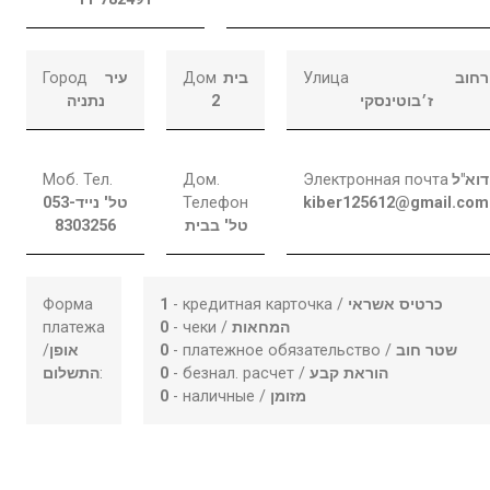
Город
עיר
Дом
בית
Улица
רחוב
נתניה
2
ז׳בוטינסקי
Моб. Тел.
Дом.
Электронная почта
דוא"ל
053-
טל' נייד
Телефон
kiber125612@gmail.com
8303256
טל' בבית
Форма
1
- кредитная карточка /
כרטיס אשראי
платежа
0
- чеки /
המחאות
/
אופן
0
- платежное обязательство /
שטר חוב
התשלום
:
0
- безнал. расчет /
הוראת קבע
0
- наличные /
מזומן