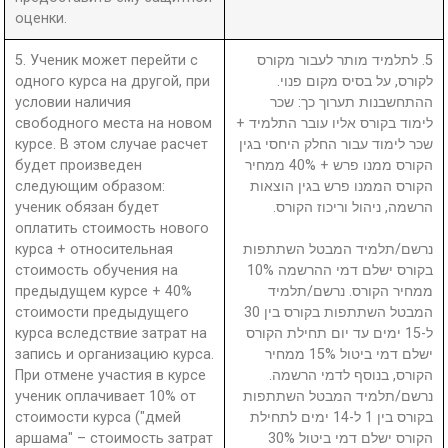
оценки.
5. Ученик может перейти с
5. לתלמיד מותר לעבור מקורס
одного курса на другой, при
לקורס, על בסיס מקום פנוי.
условии наличия
ההתחשבנות תערוך כך: שכר
свободного места на новом
לימוד בקורס אליו עובר התלמיד +
курсе. В этом случае расчет
שכר לימוד עבור החלק היחסי בגין
будет произведен
הקורס ממנו פרש + 40% ממחיר
следующим образом:
הקורס הממנו פרש בגין הוצאות
ученик обязан будет
הרשמה, ניהול וריכוז הקורס.
оплатить стоимость нового
курса + относительная
נרשם/תלמיד המבטל השתתפות
стоимость обучения на
בקורס ישלם דמי ההרשמה 10%
предыдущем курсе + 40%
ממחיר הקורס. נרשם/תלמיד
стоимости предыдущего
המבטל השתתפות בקורס בין 30
курса вследствие затрат на
ל-15 ימים עד יום תחילת הקורס
запись и организацию курса.
ישלם דמי ביטול 15% ממחיר
При отмене участия в курсе
הקורס, בנוסף לדמי הרשמה.
ученик оплачивает 10% от
נרשם/תלמיד המבטל השתתפות
стоимости курса ("дмей
בקורס בין 1 ל-14 ימים לתחילת
аршама" – стоимость затрат
הקורס ישלם דמי ביטול 30%