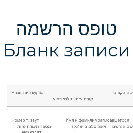
טופס הרשמה
Бланк записи
Название курса
שם הקורס
קורס עיסוי קלסי רפואי
Номер т. зеут
Имя и фамилия записавшегося
שם הנרשם
ויאצ׳סלב
בויצ׳נקו
מספר תעודת זהות
FP782491