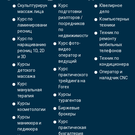
Скульптурирующий
Курс
Ювелирное
массаж лица
подготовки
дело
риэлторов /
Курс по
Компьютерные
посредников
ламинированию
техники
по
ресниц
Техник по
недвижимости
Курс по
ремонту
Курс фото-
наращиванию
мобильных
видео
ресниц 1D, 2D
телефонов
оператор и
и 3D
Техник по
ведущий
Курсы
кондиционерам
Курс
детского
Оператор и
практического
массажа
наладчик CNC
трейдинга на
Курс
Forex
мануальная
Курсы
терапия
турагентов
Курсы
Биржевые
косметологии
брокеры
Курсы
Курс
маникюра и
практическая
педикюра
бухгалтерия