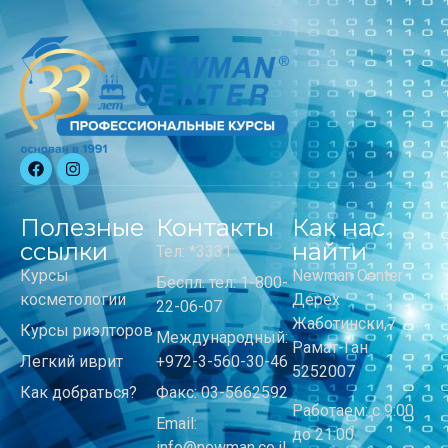
Полезные
Контакты
Как нас
ссылки
найти
Тел: *3331
Курсы
Newman Center
Беспл. тел: 1-800-
косметологии
Дерех
22-06-07
Жаботински,7
Курсы риэлторов
Международный:
Рамат-Ган
Легкий иврит
+972-3-560-30-46
5252007
Как добраться?
Факс: 03-5662592
Работаем: с 9:00
Email:
до 21:00
info@newman.co.il