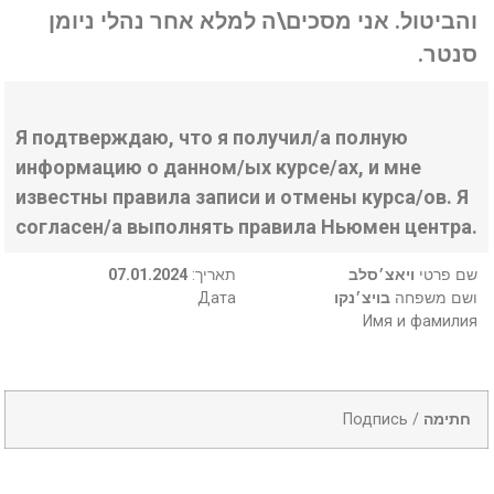
והביטול. אני מסכים\ה למלא אחר נהלי ניומן
סנטר.
Я подтверждаю, что я получил/а полную
информацию о данном/ых курсе/ах, и мне
известны правила записи и отмены курса/ов. Я
согласен/а выполнять правила Ньюмен центра.
07.01.2024
:תאריך
ויאצ׳סלב
שם פרטי
Дата
בויצ׳נקו
ושם משפחה
Имя и фамилия
Подпись /
חתימה