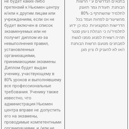
не будет каких-либо
בתנאים הנדרשים ע"י הרשות
претензий к Ньюмен центру
הבוחנת. תעודת גמר תוענק
и/или к другим лицам или
לתלמיד שהשתתף ב-80%
учреждениям, если он не
מהשיעורים לפחות ועמד בכל
будет включен в список
הדרישות המקצועיות. כמו כן ידוע
экзаменуемых или не
לתלמיד/ה כי הנהלת ניומן סנטר
получит диплом из-за
תהיה רשאית למנוע ממנו לגשת
невыполнения правил,
למבחנים מטעם הרשות הבוחנת
установленных
ו/או לא להעניק לו ציון מגן.
организациями,
принимающими экзамены.
Диплом будет выдан
ученику, участвующему в
80% уроков и выполнявшему
все профессиональные
требования. Ученику также
известно, что
администрация Ньюмен
центра вправе не допустить
его на экзамены,
проводимые компетентными
организациями, и /или не