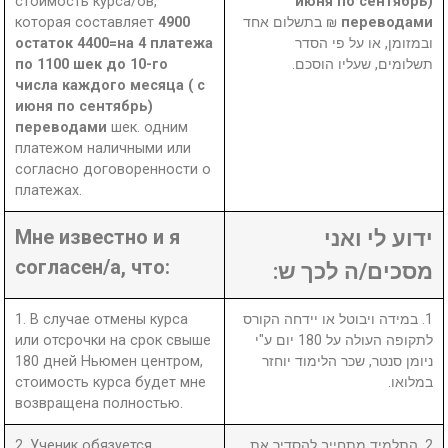
стоимость курса/ов,
июня по сентябрь)
которая составляет
4900
₪ בתשלום אחד
переводами
остаток 4400=на 4 платежа
ובמזומן, או על פי הסדר
по 1100 шек до 10-го
תשלומים, שעליו הוסכם.
числа каждого месяца ( с
июня по сентябрь)
переводами
шек. одним
платежом наличными или
согласно договоренности о
платежах.
Мне известно и я
ידוע לי ואני
согласен/а, что:
מסכים/ה לכך ש:
1. В случае отмены курса
1. במידה ויבוטל או יידחה הקורס
или отсрочки на срок свыше
לתקופה העולה על 180 יום ע"י
180 дней Ньюмен центром,
ניומן סנטר, שכר הלימוד יוחזר
стоимость курса будет мне
במלואו.
возвращена полностью.
2. Ученик обязуется
2. התלמיד מתחייב להסדיר את