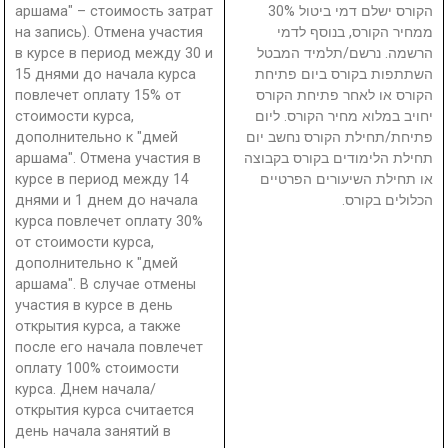
аршама" – стоимость затрат
הקורס ישלם דמי ביטול 30%
на запись). Отмена участия
ממחיר הקורס, בנוסף לדמי
в курсе в период между 30 и
הרשמה. נרשם/תלמיד המבטל
15 днями до начала курса
השתתפות בקורס ביום פתיחת
повлечет оплату 15% от
הקורס או לאחר פתיחת הקורס
стоимости курса,
יחויב במלוא מחיר הקורס. ליום
дополнительно к "дмей
פתיחת/תחילת הקורס נחשב יום
аршама". Отмена участия в
תחילת הלימודים בקורס בקבוצה
курсе в период между 14
או תחילת השיעורים הפרטיים
днями и 1 днем до начала
הכלולים בקורס.
курса повлечет оплату 30%
от стоимости курса,
дополнительно к "дмей
аршама". В случае отмены
участия в курсе в день
открытия курса, а также
после его начала повлечет
оплату 100% стоимости
курса. Днем начала/
открытия курса считается
день начала занятий в