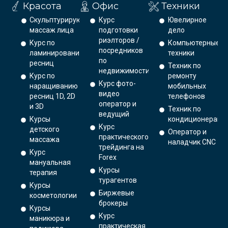
Красота
Офис
Техники
Скульптурирующий
Курс
Ювелирное
массаж лица
подготовки
дело
риэлторов /
Курс по
Компьютерные
посредников
ламинированию
техники
по
ресниц
Техник по
недвижимости
Курс по
ремонту
Курс фото-
наращиванию
мобильных
видео
ресниц 1D, 2D
телефонов
оператор и
и 3D
Техник по
ведущий
Курсы
кондиционерам
Курс
детского
Оператор и
практического
массажа
наладчик CNC
трейдинга на
Курс
Forex
мануальная
Курсы
терапия
турагентов
Курсы
Биржевые
косметологии
брокеры
Курсы
Курс
маникюра и
практическая