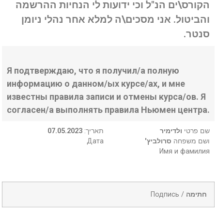
הקורס\ים הנ"ל וכי ידועות לי הנחיות ההרשמה
והביטול. אני מסכים\ה למלא אחר נהלי ניומן
סנטר.
Я подтверждаю, что я получил/а полную
информацию о данном/ых курсе/ах, и мне
известны правила записи и отмены курса/ов. Я
согласен/а выполнять правила Ньюмен центра.
07.05.2023
:תאריך
ולדימיר
שם פרטי
Дата
סרולביץ'
ושם משפחה
Имя и фамилия
Подпись /
חתימה