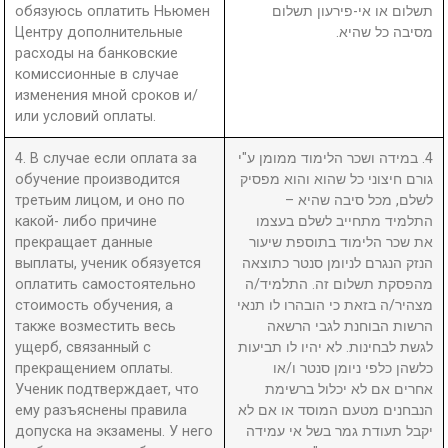
обязуюсь оплатить Ньюмен
תשלום או אי-פירעון תשלום
Центру дополнительные
מסיבה כל שהיא.
расходы на банковские
комиссионные в случае
изменения мной сроков и/
или условий оплаты.
4. В случае если оплата за
4. במידה ושכר הלימוד ממומן ע"י
обучение производится
גורם חיצוני כל שהוא והוא מפסיק
третьим лицом, и оно по
לשלם, מכל סיבה שהיא –
какой- либо причине
התלמיד מתחייב לשלם בעצמו
прекращает данные
את שכר הלימוד בתוספת שיעור
выплаты, ученик обязуется
הנזק הנגרם לניומן סנטר כתוצאה
оплатить самостоятельно
מהפסקת תשלום זה. התלמיד/ה
стоимость обучения, а
מצהיר/ה בזאת כי הובהרו לו תנאי
также возместить весь
הרשות הבוחנת לגבי הרשאה
ущерб, связанный с
לגשת לבחינות. לא יהיו לו תביעות
прекращением оплаты.
כלשהן כלפי ניומן סנטר ו/או
Ученик подтверждает, что
אחרים אם לא יכלול ברשימת
ему разъяснены правила
הנבחנים מטעם המוסד או אם לא
допуска на экзамены. У него
יקבל תעודת גמר בשל אי עמידה