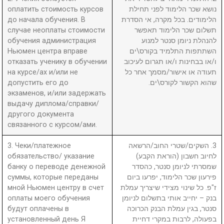
оплатить стоимость курсов
נושא שכר הלימוד לפני תחילת
до начала обучения. В
הלימודים. בכל מקרה, אי הסדרת
случае неоплаты стоимости
תשלום שכר הלימוד תאפשר
обучения администрация
להנהלת ניומן סנטר למנוע
Ньюмен центра вправе
השתתפות התלמיד בקורס\ים
отказать ученику в обучении
ו/או בבחינות ו/או תגרום לעיכוב
на курсе/ах и/или не
תעודה או אישור/מסמך אחר כל
допустить его до
שהוא הקשור לקורס\ים.
экзаменов, и/или задержать
выдачу диплома/справки/
другого документа
связанного с курсом/ами.
3. Чеки/платежное
3. השקים/שטרי החוב/הרשאה
обязательство/ указание
לחיוב חשבון (הוראת הקבע)
банку о переводе денежной
שמסרתי לניומן סנטר, כהסדר
суммы, которые переданы
פירעון שכר הלימוד, יפרעו ביום
мной Ньюмен центру в счет
ז"פ. כל שינוי מצידי שיצריך עמלת
оплаты моего обучения
בנק – יחייב אותי בתשלום לניומן
будут оплачены в
סנטר, בגין עמלת הבנק הכרוכה
установленный день Я
בפעולה, לרבות במקרי דחיית