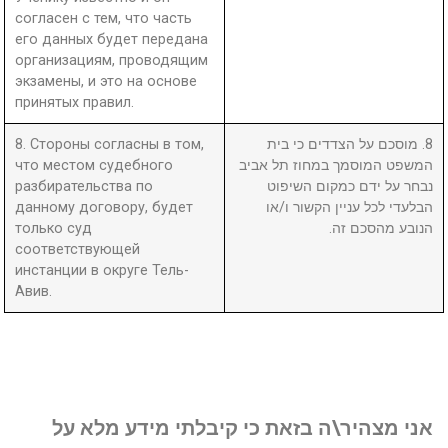
согласен с тем, что часть
его данных будет передана
организациям, проводящим
экзамены, и это на основе
принятых правил.
8. Стороны согласны в том,
8. מוסכם על הצדדים כי בית
что местом судебного
המשפט המוסמך במחוז תל אביב
разбирательства по
נבחר על ידם כמקום השיפוט
данному договору, будет
הבלעדי לכל עניין הקשור ו/או
только суд
הנובע מהסכם זה.
соответствующей
инстанции в округе Тель-
Авив.
אני מצהיר\ה בזאת כי קיבלתי מידע מלא על