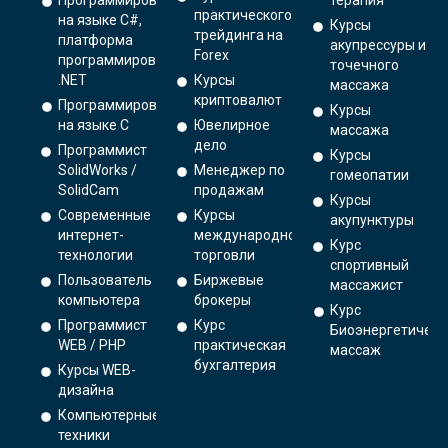
Программирование
терапия
практического
на языке C#,
Курсы
трейдинга на
платформа
акупрессуры и
Forex
программирования
точечного
.NET
Курсы
массажа
криптовалют
Программирование
Курсы
на языке С
Ювелирное
массажа
дело
Программист
Курсы
SolidWorks /
Менеджер по
гомеопатии
SolidCam
продажам
Курсы
Современные
Курсы
акупунктуры
интернет-
международной
Курс
технологии
торговли
спортивный
Пользователь
Биржевые
массажист
компьютера
брокеры
Курс
Программист
Курс
Биоэнергетическ
WEB / PHP
практическая
массаж
бухгалтерия
Курсы WEB-
дизайна
Компьютерные
техники