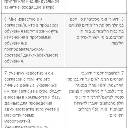
группе или индивидуальное
занятие, входящее в курс.
6. Мне известно и я
6. ידוע לי ואני מסכים/ה כי יתכנו
согласен/а, что в процессе
במהלך תקופת הלימודים שינויים
обучения могут возникнуть
בתוכנית הלימודים, בזהות
изменения в программе
המרצים, בימי /שעות/מיקום
обучения/в
הלימוד.
преподавательском
составе/ днях/часах/месте
обучения.
7. Ученику известно и он
7. לנרשם/לתלמיד ידוע כי
согласен с тем, что его
הפרטים הממולאים על ידו בטופס
личные данные, указанные
ההרשמה, יוזנו וינוהלו במאגרי
им при записи на курс, будут
מידע למטרות ניהול ושיווק בניומן
внесены в компьютер и базу
סנטר. לנרשם/לתלמיד ידוע כי
данных для проведения
חלק מהנתונים יועברו לרשויות
административного учета и
הבוחנות וזאת עפ"י הנהלים
маркетинговых
הקיימים.
мероприятий.
Ученику известно и он