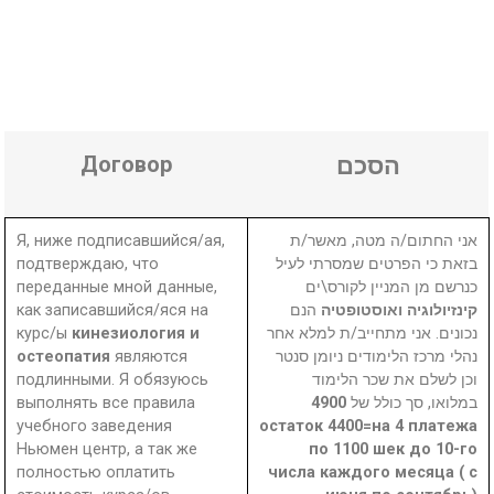
Договор
הסכם
Я, ниже подписавшийся/ая,
אני החתום/ה מטה, מאשר/ת
подтверждаю, что
בזאת כי הפרטים שמסרתי לעיל
переданные мной данные,
כנרשם מן המניין לקורס\ים
как записавшийся/яся на
הנם
קינזיולוגיה ואוסטופטיה
курс/ы
кинезиология и
נכונים. אני מתחייב/ת למלא אחר
остеопатия
являются
נהלי מרכז הלימודים ניומן סנטר
подлинными. Я обязуюсь
וכן לשלם את שכר הלימוד
выполнять все правила
4900
במלואו, סך כולל של
учебного заведения
остаток 4400=на 4 платежа
Ньюмен центр, а так же
по 1100 шек до 10-го
полностью оплатить
числа каждого месяца ( с