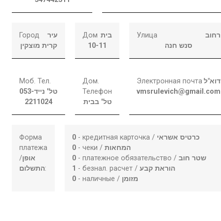
Город
עיר
Дом
בית
Улица
רחוב
קרית מוצקין
10-11
סנש חנה
Моб. Тел.
Дом.
Электронная почта
דוא"ל
053-
טל' נייד
Телефон
vmsrulevich@gmail.com
2211024
טל' בבית
Форма
0
- кредитная карточка /
כרטיס אשראי
платежа
0
- чеки /
המחאות
/
אופן
0
- платежное обязательство /
שטר חוב
התשלום
:
1
- безнал. расчет /
הוראת קבע
0
- наличные /
מזומן