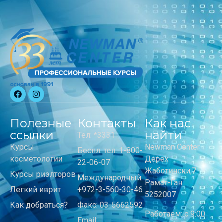
Полезные
Контакты
Как нас
ссылки
найти
Тел: *3331
Курсы
Newman Center
Беспл. тел: 1-800-
косметологии
Дерех
22-06-07
Жаботински,7
Курсы риэлторов
Международный:
Рамат-Ган
Легкий иврит
+972-3-560-30-46
5252007
Как добраться?
Факс: 03-5662592
Работаем: с 9:00
Email: