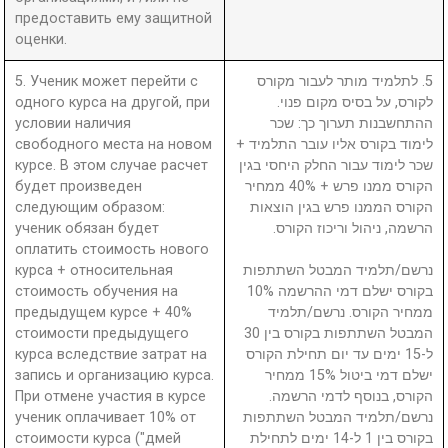
предоставить ему защитной
оценки.
5. Ученик может перейти с
5. לתלמיד מותר לעבור מקורס
одного курса на другой, при
לקורס, על בסיס מקום פנוי.
условии наличия
ההתחשבנות תערוך כך: שכר
свободного места на новом
לימוד בקורס אליו עובר התלמיד +
курсе. В этом случае расчет
שכר לימוד עבור החלק היחסי בגין
будет произведен
הקורס ממנו פרש + 40% ממחיר
следующим образом:
הקורס הממנו פרש בגין הוצאות
ученик обязан будет
הרשמה, ניהול וריכוז הקורס.
оплатить стоимость нового
курса + относительная
נרשם/תלמיד המבטל השתתפות
стоимость обучения на
בקורס ישלם דמי ההרשמה 10%
предыдущем курсе + 40%
ממחיר הקורס. נרשם/תלמיד
стоимости предыдущего
המבטל השתתפות בקורס בין 30
курса вследствие затрат на
ל-15 ימים עד יום תחילת הקורס
запись и организацию курса.
ישלם דמי ביטול 15% ממחיר
При отмене участия в курсе
הקורס, בנוסף לדמי הרשמה.
ученик оплачивает 10% от
נרשם/תלמיד המבטל השתתפות
стоимости курса ("дмей
בקורס בין 1 ל-14 ימים לתחילת