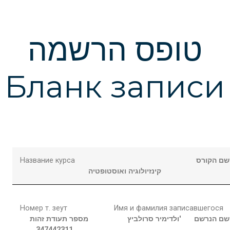
טופס הרשמה
Бланк записи
Название курса
שם הקורס
קינזיולוגיה ואוסטופטיה
Номер т. зеут
Имя и фамилия записавшегося
שם הנרשם
סרולביץ'
ולדימיר
מספר תעודת זהות
347442311