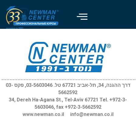
Отключить вспышки
visibility_off
Выделить заголовки
title
Цвет фона
settings
Уменьшить
zoom_out
Увеличить
zoom_in
_________________________________________________
דרך ההגנה, 34, תל-אביב 67721 טל. 03-5603046, פקס 03-
Уменьшить шрифт
remove_circle_outline
5662592
Увеличить шрифт
add_circle_outline
34, Dereh Ha-Agana St., Tel-Aviv 67721 Tel. +972-3-
5603046, fax +972-3-5662592
Читабельный шрифт
spellcheck
www.newman.co.il
info@newman.co.il
Яркий контраст
brightness_high
Темный контраст
brightness_low