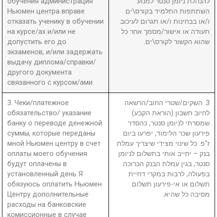
обучения администрация
להנהלת ניומן סנטר למנוע
Ньюмен центра вправе
השתתפות התלמיד בקורס\ים
отказать ученику в обучении
ו/או בבחינות ו/או תגרום לעיכוב
на курсе/ах и/или не
תעודה או אישור/מסמך אחר כל
допустить его до
שהוא הקשור לקורס\ים.
экзаменов, и/или задержать
выдачу диплома/справки/
другого документа
связанного с курсом/ами.
3. Чеки/платежное
3. השקים/שטרי החוב/הרשאה
обязательство/ указание
לחיוב חשבון (הוראת הקבע)
банку о переводе денежной
שמסרתי לניומן סנטר, כהסדר
суммы, которые переданы
פירעון שכר הלימוד, יפרעו ביום
мной Ньюмен центру в счет
ז"פ. כל שינוי מצידי שיצריך עמלת
оплаты моего обучения
בנק – יחייב אותי בתשלום לניומן
будут оплачены в
סנטר, בגין עמלת הבנק הכרוכה
установленный день Я
בפעולה, לרבות במקרי דחיית
обязуюсь оплатить Ньюмен
תשלום או אי-פירעון תשלום
Центру дополнительные
מסיבה כל שהיא.
расходы на банковские
комиссионные в случае