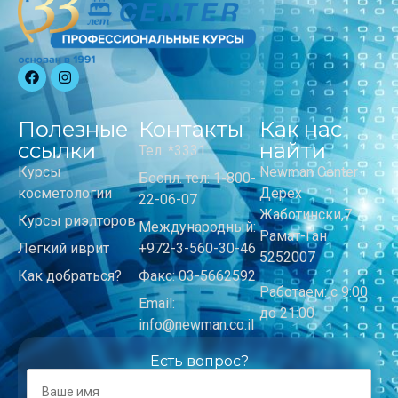
Полезные
Контакты
Как нас
ссылки
найти
Тел: *3331
Курсы
Newman Center
Беспл. тел: 1-800-
косметологии
Дерех
22-06-07
Жаботински,7
Курсы риэлторов
Международный:
Рамат-Ган
Легкий иврит
+972-3-560-30-46
5252007
Как добраться?
Факс: 03-5662592
Работаем: с 9:00
Email:
до 21:00
info@newman.co.il
Есть вопрос?