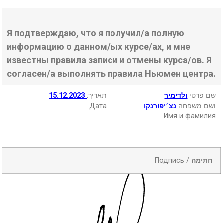
Я подтверждаю, что я получил/а полную
информацию о данном/ых курсе/ах, и мне
известны правила записи и отмены курса/ов. Я
согласен/а выполнять правила Ньюмен центра.
15.12.2023
:תאריך
ולדימיר
שם פרטי
Дата
נצ׳יפורנקו
ושם משפחה
Имя и фамилия
Подпись /
חתימה