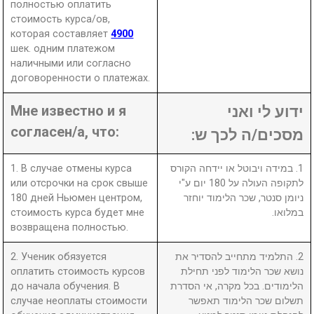
полностью оплатить
стоимость курса/ов,
которая составляет
4900
шек. одним платежом
наличными или согласно
договоренности о платежах.
Мне известно и я
ידוע לי ואני
согласен/а, что:
מסכים/ה לכך ש:
1. В случае отмены курса
1. במידה ויבוטל או יידחה הקורס
или отсрочки на срок свыше
לתקופה העולה על 180 יום ע"י
180 дней Ньюмен центром,
ניומן סנטר, שכר הלימוד יוחזר
стоимость курса будет мне
במלואו.
возвращена полностью.
2. Ученик обязуется
2. התלמיד מתחייב להסדיר את
оплатить стоимость курсов
נושא שכר הלימוד לפני תחילת
до начала обучения. В
הלימודים. בכל מקרה, אי הסדרת
случае неоплаты стоимости
תשלום שכר הלימוד תאפשר