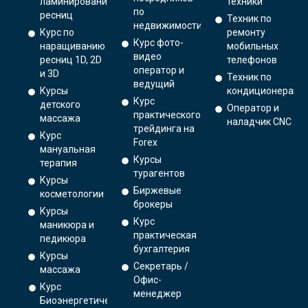
ламинированию
техники
по
ресниц
Техник по
недвижимости
Курс по
ремонту
Курс фото-
наращиванию
мобильных
видео
ресниц 1D, 2D
телефонов
оператор и
и 3D
Техник по
ведущий
Курсы
кондиционерам
Курс
детского
Оператор и
практического
массажа
наладчик CNC
трейдинга на
Курс
Forex
мануальная
Курсы
терапия
турагентов
Курсы
Биржевые
косметологии
брокеры
Курсы
Курс
маникюра и
практическая
педикюра
бухгалтерия
Курсы
Секретарь /
массажа
Офис-
Курс
менеджер
Биоэнергетический