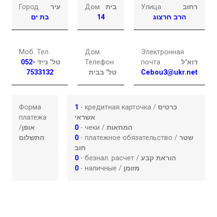
Город
עיר
Дом
בית
Улица
רחוב
בת ים
14
הרב חרצוג
Моб. Тел.
Дом.
Электронная
052-
טל' נייד
Телефон
почта
דוא"ל
7533132
טל' בבית
Cebou3@ukr.net
Форма
1
- кредитная карточка /
כרטיס
платежа
אשראי
/
אופן
0
- чеки /
המחאות
התשלום
:
0
- платежное обязательство /
שטר
חוב
0
- безнал. расчет /
הוראת קבע
0
- наличные /
מזומן