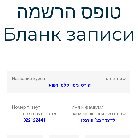
Подчеркнуть ссылки
format_underlined
טופס הרשמה
Выделить ссылки
font_download
Бланк записи
Сбросить
cached
настройки
Название курса
שם הקורס
קורס עיסוי קלסי רפואי
Номер т. зеут
Имя и фамилия
מספר תעודת זהות
записавшегося
שם הנרשם
322122441
נצ׳יפורנקו
ולדימיר