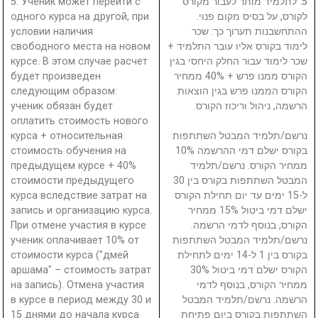
5. Ученик может перейти с
5. לתלמיד מותר לעבור מקורס
одного курса на другой, при
לקורס, על בסיס מקום פנוי.
условии наличия
ההתחשבנות תערוך כך: שכר
свободного места на новом
לימוד בקורס אליו עובר התלמיד +
курсе. В этом случае расчет
שכר לימוד עבור החלק היחסי בגין
будет произведен
הקורס ממנו פרש + 40% ממחיר
следующим образом:
הקורס הממנו פרש בגין הוצאות
ученик обязан будет
הרשמה, ניהול וריכוז הקורס.
оплатить стоимость нового
курса + относительная
נרשם/תלמיד המבטל השתתפות
стоимость обучения на
בקורס ישלם דמי ההרשמה 10%
предыдущем курсе + 40%
ממחיר הקורס. נרשם/תלמיד
стоимости предыдущего
המבטל השתתפות בקורס בין 30
курса вследствие затрат на
ל-15 ימים עד יום תחילת הקורס
запись и организацию курса.
ישלם דמי ביטול 15% ממחיר
При отмене участия в курсе
הקורס, בנוסף לדמי הרשמה.
ученик оплачивает 10% от
נרשם/תלמיד המבטל השתתפות
стоимости курса ("дмей
בקורס בין 1 ל-14 ימים לתחילת
аршама" – стоимость затрат
הקורס ישלם דמי ביטול 30%
на запись). Отмена участия
ממחיר הקורס, בנוסף לדמי
в курсе в период между 30 и
הרשמה. נרשם/תלמיד המבטל
15 днями до начала курса
השתתפות בקורס ביום פתיחת