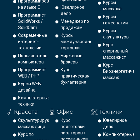
Программирование
Курсы
на языке С
Ювелирное
массажа
дело
Программист
Курсы
SolidWorks /
Менеджер по
гомеопатии
SolidCam
продажам
Курсы
Современные
Курсы
акупунктуры
интернет-
международной
Курс
технологии
торговли
спортивный
Пользователь
Биржевые
массажист
компьютера
брокеры
Курс
Программист
Курс
Биоэнергетическ
WEB / PHP
практическая
массаж
бухгалтерия
Курсы WEB-
дизайна
Компьютерные
техники
Красота
Офис
Техники
Скульптурирующий
Курс
Ювелирное
массаж лица
подготовки
дело
риэлторов /
Курс по
Компьютерные
посредников