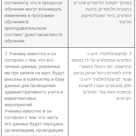
согласен/а, что в процессе
במהלך תקופת הלימודים שינויים
обучения могут возникнуть
בתוכנית הלימודים, בזהות
изменения в программе
המרצים, בימי /שעות/מיקום
обучения/в
הלימוד.
преподавательском
составе/ днях/часах/месте
обучения.
7. Ученику известно и он
7. לנרשם/לתלמיד ידוע כי
согласен с тем, что его
הפרטים הממולאים על ידו בטופס
личные данные, указанные
ההרשמה, יוזנו וינוהלו במאגרי
им при записи на курс, будут
מידע למטרות ניהול ושיווק בניומן
внесены в компьютер и базу
סנטר. לנרשם/לתלמיד ידוע כי
данных для проведения
חלק מהנתונים יועברו לרשויות
административного учета и
הבוחנות וזאת עפ"י הנהלים
маркетинговых
הקיימים.
мероприятий.
Ученику известно и он
согласен с тем, что часть
его данных будет передана
организациям, проводящим