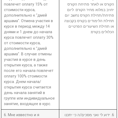
повлечет оплату 15% от
הקורס או לאחר פתיחת הקורס
стоимости курса,
יחויב במלוא מחיר הקורס. ליום
дополнительно к "дмей
פתיחת/תחילת הקורס נחשב יום
аршама". Отмена участия в
תחילת הלימודים בקורס בקבוצה
курсе в период между 14
או תחילת השיעורים הפרטיים
днями и 1 днем до начала
הכלולים בקורס.
курса повлечет оплату 30%
от стоимости курса,
дополнительно к "дмей
аршама". В случае отмены
участия в курсе в день
открытия курса, а также
после его начала повлечет
оплату 100% стоимости
курса. Днем начала/
открытия курса считается
день начала занятий в
группе или индивидуальное
занятие, входящее в курс.
6. Мне известно и я
6. ידוע לי ואני מסכים/ה כי יתכנו