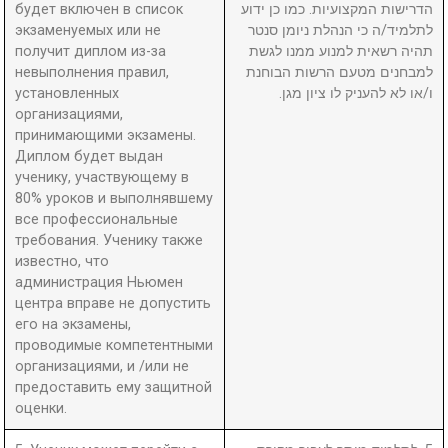
будет включен в список
הדרישות המקצועיות. כמו כן ידוע
экзаменуемых или не
לתלמיד/ה כי הנהלת ניומן סנטר
получит диплом из-за
תהיה רשאית למנוע ממנו לגשת
невыполнения правил,
למבחנים מטעם הרשות הבוחנת
установленных
ו/או לא להעניק לו ציון מגן.
организациями,
принимающими экзамены.
Диплом будет выдан
ученику, участвующему в
80% уроков и выполнявшему
все профессиональные
требования. Ученику также
известно, что
администрация Ньюмен
центра вправе не допустить
его на экзамены,
проводимые компетентными
организациями, и /или не
предоставить ему защитной
оценки.