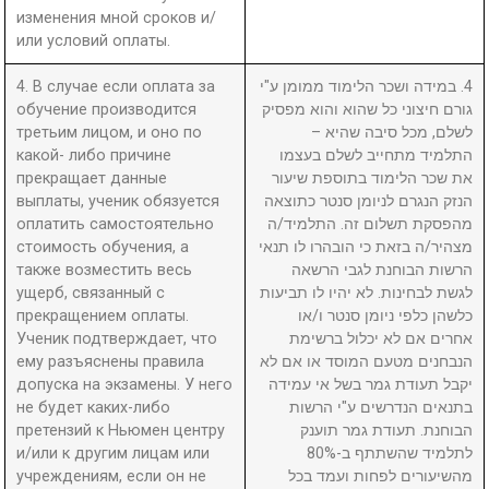
изменения мной сроков и/
или условий оплаты.
4. В случае если оплата за
4. במידה ושכר הלימוד ממומן ע"י
обучение производится
גורם חיצוני כל שהוא והוא מפסיק
третьим лицом, и оно по
לשלם, מכל סיבה שהיא –
какой- либо причине
התלמיד מתחייב לשלם בעצמו
прекращает данные
את שכר הלימוד בתוספת שיעור
выплаты, ученик обязуется
הנזק הנגרם לניומן סנטר כתוצאה
оплатить самостоятельно
מהפסקת תשלום זה. התלמיד/ה
стоимость обучения, а
מצהיר/ה בזאת כי הובהרו לו תנאי
также возместить весь
הרשות הבוחנת לגבי הרשאה
ущерб, связанный с
לגשת לבחינות. לא יהיו לו תביעות
прекращением оплаты.
כלשהן כלפי ניומן סנטר ו/או
Ученик подтверждает, что
אחרים אם לא יכלול ברשימת
ему разъяснены правила
הנבחנים מטעם המוסד או אם לא
допуска на экзамены. У него
יקבל תעודת גמר בשל אי עמידה
не будет каких-либо
בתנאים הנדרשים ע"י הרשות
претензий к Ньюмен центру
הבוחנת. תעודת גמר תוענק
и/или к другим лицам или
לתלמיד שהשתתף ב-80%
учреждениям, если он не
מהשיעורים לפחות ועמד בכל