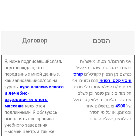
Договор
הסכם
Я, ниже подписавшийся/ая,
אני החתום/ה מטה, מאשר/ת
подтверждаю, что
בזאת כי הפרטים שמסרתי לעיל
переданные мной данные,
קורס
כנרשם מן המניין לקורס\ים
как записавшийся/яся на
הנם נכונים. אני
עיסוי קלסי רפואי
курс/ы
курс классического
מתחייב/ת למלא אחר נהלי מרכז
и лечебно-
הלימודים ניומן סנטר וכן לשלם
оздоровительного
את שכר הלימוד במלואו, סך כולל
массажа
являются
₪ בתשלום אחד
4900
של
подлинными. Я обязуюсь
ובמזומן, או על פי הסדר
выполнять все правила
תשלומים, שעליו הוסכם.
учебного заведения
Ньюмен центр, а так же