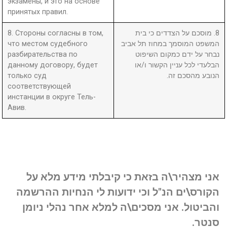
экзамены, и это на основе
принятых правил.
8. Стороны согласны в том,
8. מוסכם על הצדדים כי בית
что местом судебного
המשפט המוסמך במחוז תל אביב
разбирательства по
נבחר על ידם כמקום השיפוט
данному договору, будет
הבלעדי לכל עניין הקשור ו/או
только суд
הנובע מהסכם זה.
соответствующей
инстанции в округе Тель-
Авив.
אני מצהיר\ה בזאת כי קיבלתי מידע מלא על
הקורס\ים הנ"ל וכי ידועות לי הנחיות ההרשמה
והביטול. אני מסכים\ה למלא אחר נהלי ניומן
סנטר.