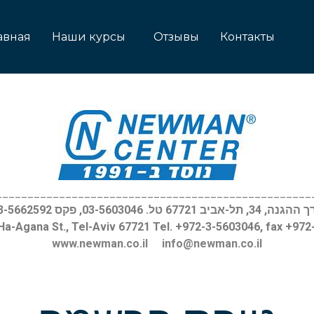
авная
Наши курсы
Отзывы
Контакты
__________________________________________________
, 34, תל-אביב 67721 טל. 03-5603046, פקס 03-5662592
Ha-Agana St., Tel-Aviv 67721 Tel. +972-3-5603046, fax +97
www.newman.co.il
info@newman.co.il