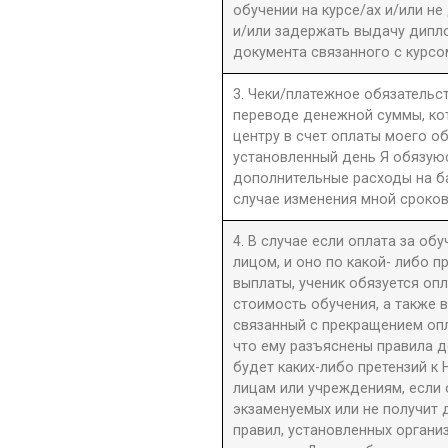
обучении на курсе/ах и/или не
и/или задержать выдачу дипл
документа связанного с курсо
3. Чеки/платежное обязательст
переводе денежной суммы, к
центру в счет оплаты моего о
установленный день Я обязую
дополнительные расходы на б
случае изменения мной сроков
4. В случае если оплата за об
лицом, и оно по какой- либо 
выплаты, ученик обязуется оп
стоимость обучения, а также 
связанный с прекращением оп
что ему разъяснены правила до
будет каких-либо претензий к 
лицам или учреждениям, если 
экзаменуемых или не получит 
правил, установленных орган