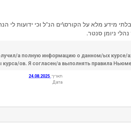
בלתי מידע מלא על הקורס\ים הנ"ל וכי ידועות לי ה
נהלי ניומן סנטר
олучил/а полную информацию о данном/ых курсе/ах
ы курса/ов. Я согласен/а выполнять правила Ньюме
24.08.2025
:תאריך
Дата