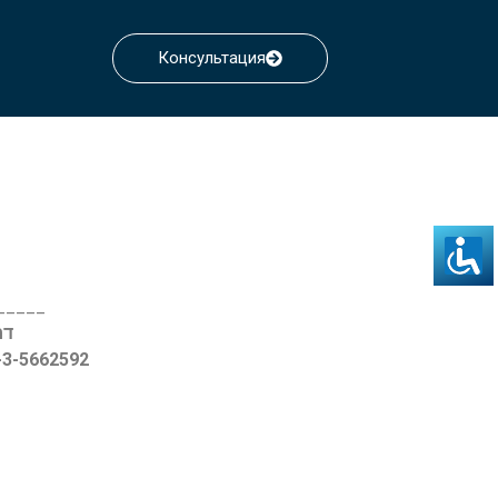
Консультация
_____
דרך ההגנה
2-3-5662592