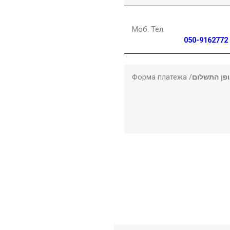
Моб. Тел.
050-9162772
Форма платежа /
פן התשלום