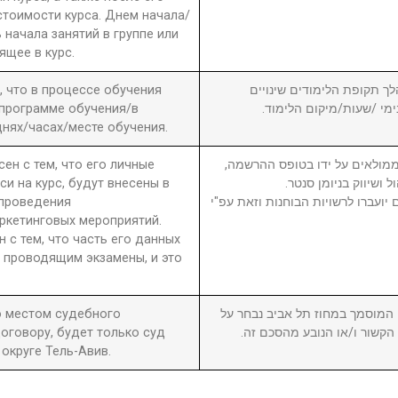
стоимости курса. Днем начала/
 начала занятий в группе или
ящее в курс.
а, что в процессе обучения
6. ך תקופת הלימודים שינויים
 программе обучения/в
בימי /שעות/מיקום הלימוד
нях/часах/месте обучения.
сен с тем, что его личные
7. מולאים על ידו בטופס ההרשמה
си на курс, будут внесены в
ול ושיווק בניומן סנטר
 проведения
יועברו לרשויות הבוחנות וזאת עפ"י
ркетинговых мероприятий.
н с тем, что часть его данных
 проводящим экзамены, и это
то местом судебного
8. וסמך במחוז תל אביב נבחר על
оговору, будет только суд
ן הקשור ו/או הנובע מהסכם זה
округе Тель-Авив.