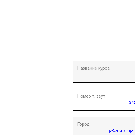
Название курса
Номер т. зеут
34
Город
קרית ביאליק