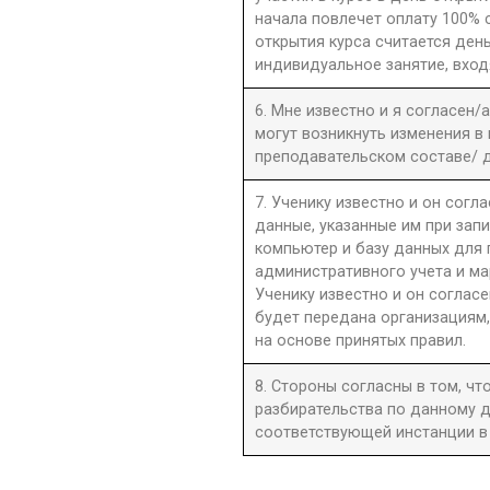
начала повлечет оплату 100% 
открытия курса считается день
индивидуальное занятие, вход
6. Мне известно и я согласен/
могут возникнуть изменения в
преподавательском составе/ д
7. Ученику известно и он согла
данные, указанные им при запи
компьютер и базу данных для
административного учета и ма
Ученику известно и он согласе
будет передана организациям,
на основе принятых правил.
8. Стороны согласны в том, ч
разбирательства по данному д
соответствующей инстанции в 