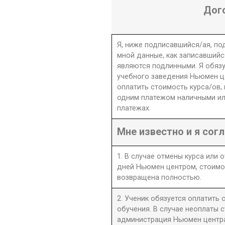
Дог
Я, ниже подписавшийся/ая, п
мной данные, как записавшийс
являются подлинными. Я обяз
учебного заведения Ньюмен це
оплатить стоимость курса/ов,
одним платежом наличными ил
платежах.
Мне известно и я согл
1. В случае отмены курса или 
дней Ньюмен центром, стоимо
возвращена полностью.
2. Ученик обязуется оплатить
обучения. В случае неоплаты 
администрация Ньюмен центра 