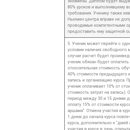
экзамены. Диплом будет выдан
80% уроков и выполнявшему в
требования. Ученику также из
Ньюмен центра вправе не допу
проводимые компетентными орг
предоставить ему защитной оц
5. Ученик может перейти с одн
условии наличия свободного м
случае расчет будет произве
ученик обязан будет оплатить
относительная стоимость обу
40% стоимости предыдущего к
запись и организацию курса. П
ученик оплачивает 10% от сто
стоимость затрат на запись). 
период между 30 и 15 днями д
оплату 15% от стоимости курс
аршама". Отмена участия в ку
1 днем до начала курса повле
курса, дополнительно к "дмей
участия в курсе в день открыти