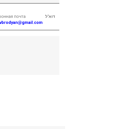
ронная почта
דוא"ל
vbrodyan@gmail.com