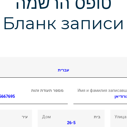
טופס הרשמה
Бланк записи
עברית
מספר תעודת זהות
Имя и фамилия записавш
5667695
רודיאן
עיר
Дом
בית
Улица
26-5