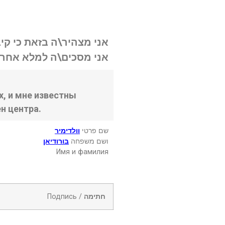
אני מצהיר\ה בזאת כי קי.
אני מסכים\ה למלא אחר .
, и мне известны
н центра.
שם פרטי
וולדימיר
ושם משפחה
בורודיאן
Имя и фамилия
Подпись /
חתימה