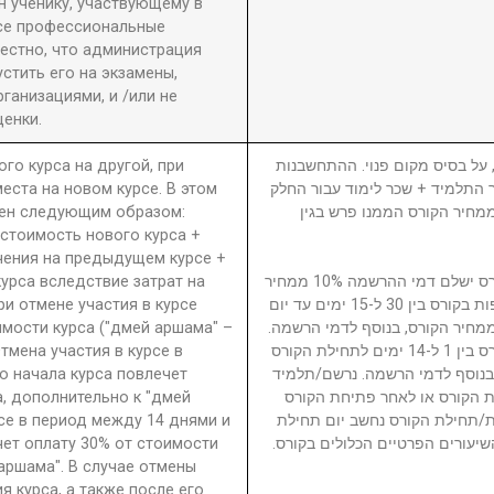
 ученику, участвующему в
се профессиональные
вестно, что администрация
стить его на экзамены,
анизациями, и /или не
енки.
ого курса на другой, при
5. ל בסיס מקום פנוי. ההתחשבנות
еста на новом курсе. В этом
בר התלמיד + שכר לימוד עבור החלק
ден следующим образом:
סי בגין הקורס ממנו פרש + 40% ממחיר הקורס הממנו פרש בגין
 стоимость нового курса +
чения на предыдущем курсе +
урса вследствие затрат на
נרשם/תלמיד המבטל השתתפות בקורס ישלם דמי ההרשמה 10% ממחיר
ри отмене участия в курсе
הקורס. נרשם/תלמיד המבטל השתתפות בקורס בין 30 ל-15 ימים עד יום
имости курса ("дмей аршама" –
ילת הקורס ישלם דמי ביטול 15% ממחיר הקורס, בנוסף לדמי הרשמה
Отмена участия в курсе в
נרשם/תלמיד המבטל השתתפות בקורס בין 1 ל-14 ימים לתחילת הקורס
о начала курса повлечет
ממחיר הקורס, בנוסף לדמי הרשמה. נרשם/תלמיד
а, дополнительно к "дмей
 הקורס או לאחר פתיחת הקורס
рсе в период между 14 днями и
חת/תחילת הקורס נחשב יום תחילת
чет оплату 30% от стоимости
שיעורים הפרטיים הכלולים בקורס
 аршама". В случае отмены
я курса, а также после его