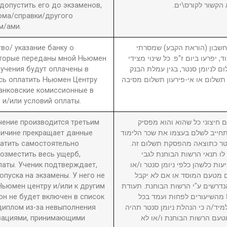
 допустить его до экзаменов,
 הקשור לקורס\ים
ома/справки/другого
м/ами.
во/ указание банку о
3. ון (הוראת הקבע) שמסרתי
оторые переданы мной Ньюмен
, יפרעו ביום ז"פ. כל שינוי מצידי
бучения будут оплачены в
ם לניומן סנטר, בגין עמלת הבנק
сь оплатить Ньюмен Центру
תשלום או אי-פירעון תשלום מסיבה
анковские комиссионные в
 и/или условий оплаты.
учение производится третьим
4. יצוני כל שהוא והוא מפסיק
причине прекращает данные
חייב לשלם בעצמו את שכר הלימוד
латить самостоятельно
סנטר כתוצאה מהפסקת תשלום זה
возместить весь ущерб,
לו תנאי הרשות הבוחנת לגבי
латы. Ученик подтверждает,
עות כלשהן כלפי ניומן סנטר ו/או
пуска на экзамены. У него не
ם מטעם המוסד או אם לא יקבל
Ньюмен центру и/или к другим
דרשים ע"י הרשות הבוחנת. תעודת
он не будет включен в список
גמר תוענק לתלמיד שהשתתף ב-80% מהשיעורים לפחות ועמד בכל
диплом из-за невыполнения
מיד/ה כי הנהלת ניומן סנטר תהיה
изациями, принимающими
טעם הרשות הבוחנת ו/או לא