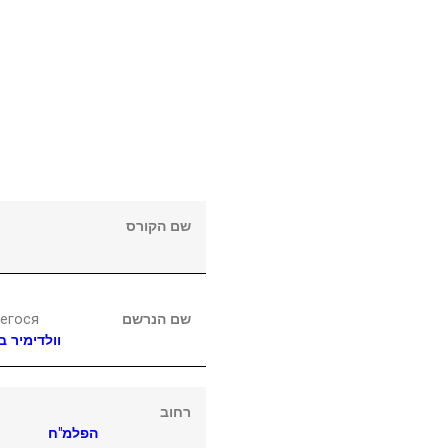
שם הקורס
егося
שם הנרשם
וולדימיר
בו
רחוב
הפלמ"ח