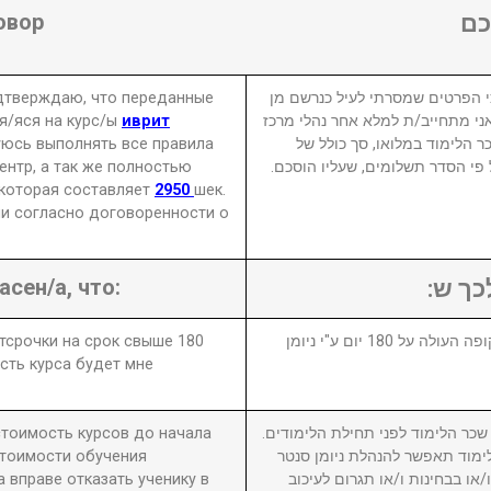
овор
ם
одтверждаю, что переданные
 הפרטים שמסרתי לעיל כנרשם מן
я/яся на курс/ы
иврит
אני מתחייב/ת למלא אחר נהלי מרכז
уюсь выполнять все правила
ר הלימוד במלואו, סך כולל של
нтр, а так же полностью
₪ פי הסדר תשלומים, שעליו הוסכם
 которая составляет
2950
шек.
и согласно договоренности о
асен/а, что:
לכך ש
отсрочки на срок свыше 180
1. במידה ויבוטל או יידחה הקורס לתקופה העולה על 180 יום ע"י ניומן
сть курса будет мне
 стоимость курсов до начала
2. ר הלימוד לפני תחילת הלימודים
стоимости обучения
מוד תאפשר להנהלת ניומן סנטר
вправе отказать ученику в
ו בבחינות ו/או תגרום לעיכוב