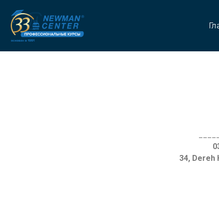
Гл
____
34, Dereh 