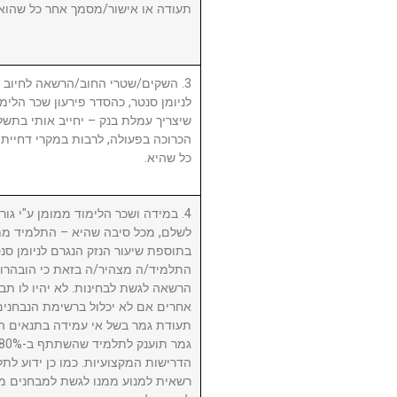
תעודה או אישור/מסמך אחר כל שהוא.
השקים/שטרי החוב/הרשאה לחיוב חשב
לניומן סנטר, כהסדר פירעון שכר הלימוד
שיצריך עמלת בנק – יחייב אותי בתשלו
הכרוכה בפעולה, לרבות במקרי דחיית 
כל שהיא.
במידה ושכר הלימוד ממומן ע"י גורם ח
לשלם, מכל סיבה שהיא – התלמיד מת
בתוספת שיעור הנזק הנגרם לניומן .
התלמיד/ה מצהיר/ה בזאת כי הובהרו 
הרשאה לגשת לבחינות. לא יהיו לו תבי
אחרים אם לא יכלול ברשימת הנבחני
תעודת גמר בשל אי עמידה בתנאים הנ
הדרישות המקצועיות. כמו כן ידוע לתל
רשאית למנוע ממנו לגשת למבחנים מ