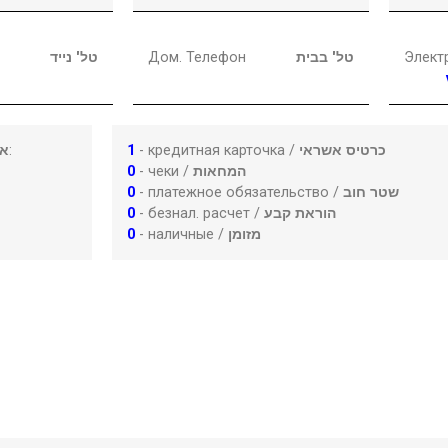
טל' נייד
Дом. Телефон
טל' בבית
Элект
או
:
1
- кредитная карточка /
כרטיס אשראי
0
- чеки /
המחאות
0
- платежное обязательство /
שטר חוב
0
- безнал. расчет /
הוראת קבע
0
- наличные /
מזומן