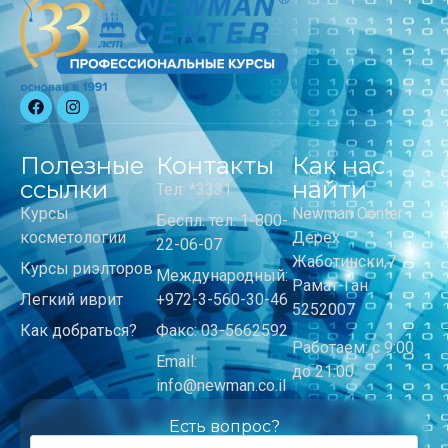
Полезные
Контакты
Как нас
ссылки
найти
Тел: *3331
Курсы
Newman Center
Беспл. тел: 1-800-
косметологии
Дерех
22-06-07
Жаботински,7
Курсы риэлторов
Международный:
Рамат-Ган
Легкий иврит
+972-3-560-30-46
5252007
Как добраться?
Факс: 03-5662592
Работаем: с 9:00
Email:
до 21:00
info@newman.co.il
Есть вопрос?