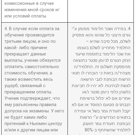
комиссионные в случае
изменения мной сроков и/
или условий оплаты.
4. В случае если оплата за
4. במידה ושכר הלימוד ממומן ע"י
обучение производится
גורם חיצוני כל שהוא והוא מפסיק
третьим лицом, и оно по
לשלם, מכל סיבה שהיא –
какой- либо причине
התלמיד מתחייב לשלם בעצמו
прекращает данные
את שכר הלימוד בתוספת שיעור
выплаты, ученик обязуется
הנזק הנגרם לניומן סנטר כתוצאה
оплатить самостоятельно
מהפסקת תשלום זה. התלמיד/ה
стоимость обучения, а
מצהיר/ה בזאת כי הובהרו לו תנאי
также возместить весь
הרשות הבוחנת לגבי הרשאה
ущерб, связанный с
לגשת לבחינות. לא יהיו לו תביעות
прекращением оплаты.
כלשהן כלפי ניומן סנטר ו/או
Ученик подтверждает, что
אחרים אם לא יכלול ברשימת
ему разъяснены правила
הנבחנים מטעם המוסד או אם לא
допуска на экзамены. У него
יקבל תעודת גמר בשל אי עמידה
не будет каких-либо
בתנאים הנדרשים ע"י הרשות
претензий к Ньюмен центру
הבוחנת. תעודת גמר תוענק
и/или к другим лицам или
לתלמיד שהשתתף ב-80%