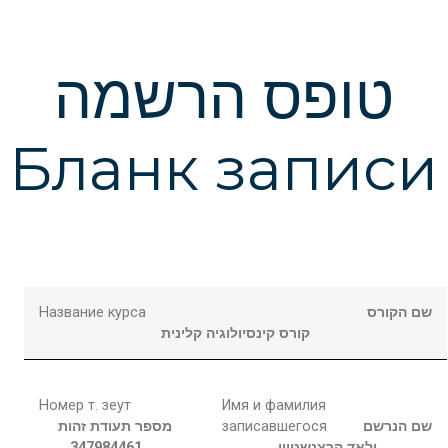
טופס הרשמה
Бланк записи
Название курса
שם הקורס
קורס קינסיולוגיה קלינית
Номер т. зеут
Имя и фамилия
מספר תעודת זהות
записавшегося
שם הנרשם
347984461
הרצנשטיין
ולאד