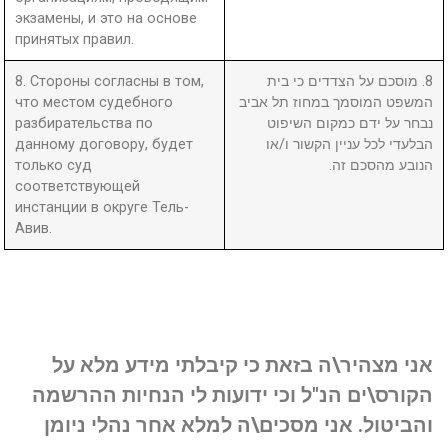
экзамены, и это на основе
принятых правил.
8. Стороны согласны в том,
8. מוסכם על הצדדים כי בית
что местом судебного
המשפט המוסמך במחוז תל אביב
разбирательства по
נבחר על ידם כמקום השיפוט
данному договору, будет
הבלעדי לכל עניין הקשור ו/או
только суд
הנובע מהסכם זה.
соответствующей
инстанции в округе Тель-
Авив.
אני מצהיר\ה בזאת כי קיבלתי מידע מלא על
הקורס\ים הנ"ל וכי ידועות לי הנחיות ההרשמה
והביטול. אני מסכים\ה למלא אחר נהלי ניומן