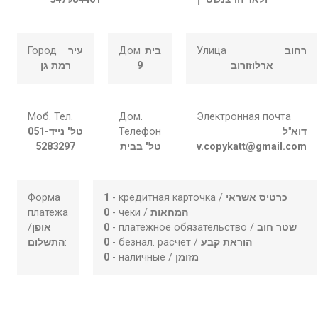
Город
עיר
Дом
בית
Улица
רחוב
רמת גן
9
ארלוזורוב
Моб. Тел.
Дом.
Электронная почта
051-
טל' נייד
Телефон
דוא"ל
5283297
טל' בבית
v.copykatt@gmail.com
Форма
1
- кредитная карточка /
כרטיס אשראי
платежа
0
- чеки /
המחאות
/
אופן
0
- платежное обязательство /
שטר חוב
התשלום
:
0
- безнал. расчет /
הוראת קבע
0
- наличные /
מזומן