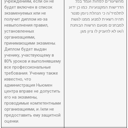
учреждениям, если он не
מהשיעורים לפחות ועמד בכל
будет включен в список
הדרישות המקצועיות. כמו כן ידוע
экзаменуемых или не
לתלמיד/ה כי הנהלת ניומן סנטר
получит диплом из-за
תהיה רשאית למנוע ממנו לגשת
невыполнения правил,
למבחנים מטעם הרשות הבוחנת
установленных
ו/או לא להעניק לו ציון מגן.
организациями,
принимающими экзамены.
Диплом будет выдан
ученику, участвующему в
80% уроков и выполнявшему
все профессиональные
требования. Ученику также
известно, что
администрация Ньюмен
центра вправе не допустить
его на экзамены,
проводимые компетентными
организациями, и /или не
предоставить ему защитной
оценки.