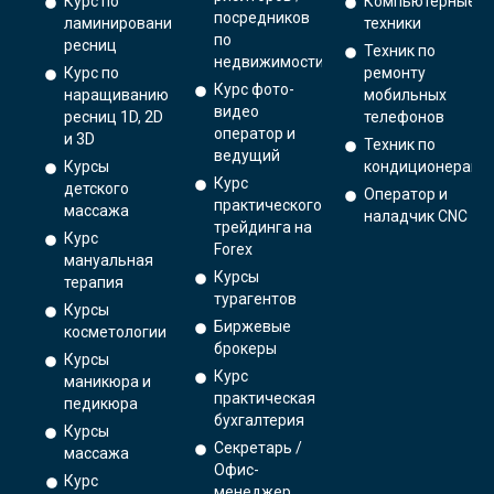
Курс по
Компьютерные
посредников
ламинированию
техники
по
ресниц
Техник по
недвижимости
Курс по
ремонту
Курс фото-
наращиванию
мобильных
видео
ресниц 1D, 2D
телефонов
оператор и
и 3D
Техник по
ведущий
Курсы
кондиционерам
Курс
детского
Оператор и
практического
массажа
наладчик CNC
трейдинга на
Курс
Forex
мануальная
Курсы
терапия
турагентов
Курсы
Биржевые
косметологии
брокеры
Курсы
Курс
маникюра и
практическая
педикюра
бухгалтерия
Курсы
Секретарь /
массажа
Офис-
Курс
менеджер