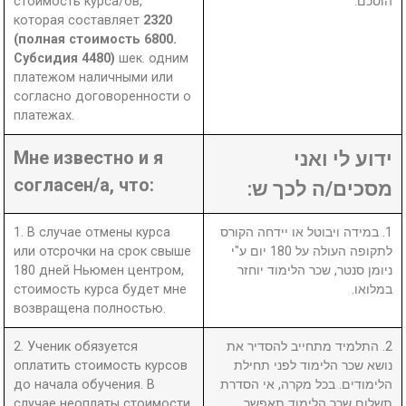
стоимость курса/ов,
הוסכם.
которая составляет
2320
(полная стоимость 6800.
Субсидия 4480)
шек. одним
платежом наличными или
согласно договоренности о
платежах.
Мне известно и я
ידוע לי ואני
согласен/а, что:
מסכים/ה לכך ש:
1. В случае отмены курса
1. במידה ויבוטל או יידחה הקורס
или отсрочки на срок свыше
לתקופה העולה על 180 יום ע"י
180 дней Ньюмен центром,
ניומן סנטר, שכר הלימוד יוחזר
стоимость курса будет мне
במלואו.
возвращена полностью.
2. Ученик обязуется
2. התלמיד מתחייב להסדיר את
оплатить стоимость курсов
נושא שכר הלימוד לפני תחילת
до начала обучения. В
הלימודים. בכל מקרה, אי הסדרת
случае неоплаты стоимости
תשלום שכר הלימוד תאפשר