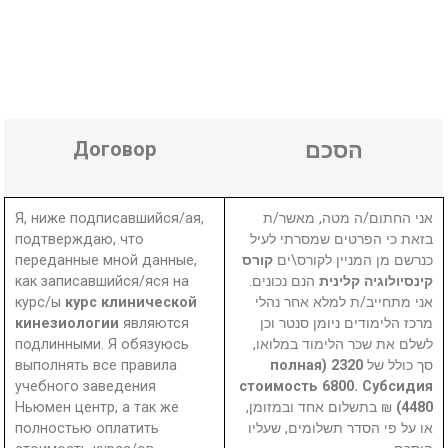
Договор
הסכם
Я, ниже подписавшийся/ая,
אני החתום/ה מטה, מאשר/ת
подтверждаю, что
בזאת כי הפרטים שמסרתי לעיל
переданные мной данные,
קורס
כנרשם מן המניין לקורס\ים
как записавшийся/яся на
הנם נכונים.
קינסיולוגיה קלינית
курс/ы
курс клинической
אני מתחייב/ת למלא אחר נהלי
кинезиологии
являются
מרכז הלימודים ניומן סנטר וכן
подлинными. Я обязуюсь
לשלם את שכר הלימוד במלואו,
выполнять все правила
2320 (полная
סך כולל של
учебного заведения
стоимость 6800. Субсидия
Ньюмен центр, а так же
₪ בתשלום אחד ובמזומן,
4480)
полностью оплатить
או על פי הסדר תשלומים, שעליו