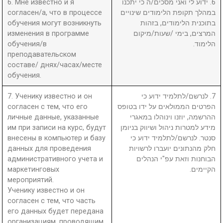
6. Мне известно и я
6. ידוע לי ואני מסכים/ה כי יתכנו
согласен/а, что в процессе
במהלך תקופת הלימודים שינויים
обучения могут возникнуть
בתוכנית הלימודים, בזהות
изменения в программе
המרצים, בימי /שעות/מיקום
обучения/в
הלימוד.
преподавательском
составе/ днях/часах/месте
обучения.
7. Ученику известно и он
7. לנרשם/לתלמיד ידוע כי
согласен с тем, что его
הפרטים הממולאים על ידו בטופס
личные данные, указанные
ההרשמה, יוזנו וינוהלו במאגרי
им при записи на курс, будут
מידע למטרות ניהול ושיווק בניומן
внесены в компьютер и базу
סנטר. לנרשם/לתלמיד ידוע כי
данных для проведения
חלק מהנתונים יועברו לרשויות
административного учета и
הבוחנות וזאת עפ"י הנהלים
маркетинговых
הקיימים.
мероприятий.
Ученику известно и он
согласен с тем, что часть
его данных будет передана
организациям, проводящим