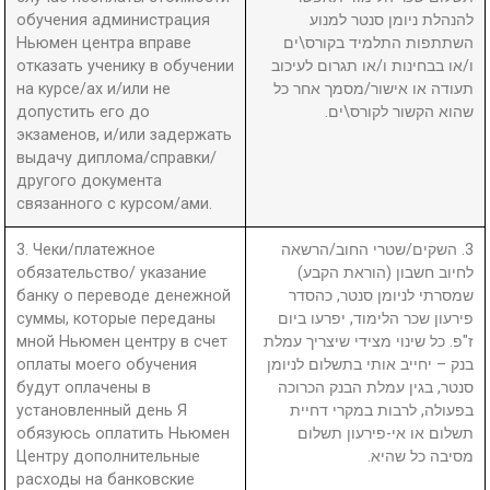
обучения администрация
להנהלת ניומן סנטר למנוע
Ньюмен центра вправе
השתתפות התלמיד בקורס\ים
отказать ученику в обучении
ו/או בבחינות ו/או תגרום לעיכוב
на курсе/ах и/или не
תעודה או אישור/מסמך אחר כל
допустить его до
שהוא הקשור לקורס\ים.
экзаменов, и/или задержать
выдачу диплома/справки/
другого документа
связанного с курсом/ами.
3. Чеки/платежное
3. השקים/שטרי החוב/הרשאה
обязательство/ указание
לחיוב חשבון (הוראת הקבע)
банку о переводе денежной
שמסרתי לניומן סנטר, כהסדר
суммы, которые переданы
פירעון שכר הלימוד, יפרעו ביום
мной Ньюмен центру в счет
ז"פ. כל שינוי מצידי שיצריך עמלת
оплаты моего обучения
בנק – יחייב אותי בתשלום לניומן
будут оплачены в
סנטר, בגין עמלת הבנק הכרוכה
установленный день Я
בפעולה, לרבות במקרי דחיית
обязуюсь оплатить Ньюмен
תשלום או אי-פירעון תשלום
Центру дополнительные
מסיבה כל שהיא.
расходы на банковские