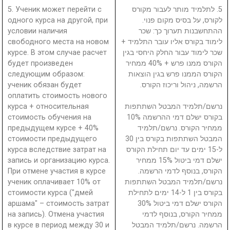
5. Ученик может перейти с
5. לתלמיד מותר לעבור מקורס
одного курса на другой, при
לקורס, על בסיס מקום פנוי.
условии наличия
ההתחשבנות תערוך כך: שכר
свободного места на новом
לימוד בקורס אליו עובר התלמיד +
курсе. В этом случае расчет
שכר לימוד עבור החלק היחסי בגין
будет произведен
הקורס ממנו פרש + 40% ממחיר
следующим образом:
הקורס הממנו פרש בגין הוצאות
ученик обязан будет
הרשמה, ניהול וריכוז הקורס.
оплатить стоимость нового
курса + относительная
נרשם/תלמיד המבטל השתתפות
стоимость обучения на
בקורס ישלם דמי ההרשמה 10%
предыдущем курсе + 40%
ממחיר הקורס. נרשם/תלמיד
стоимости предыдущего
המבטל השתתפות בקורס בין 30
курса вследствие затрат на
ל-15 ימים עד יום תחילת הקורס
запись и организацию курса.
ישלם דמי ביטול 15% ממחיר
При отмене участия в курсе
הקורס, בנוסף לדמי הרשמה.
ученик оплачивает 10% от
נרשם/תלמיד המבטל השתתפות
стоимости курса ("дмей
בקורס בין 1 ל-14 ימים לתחילת
аршама" – стоимость затрат
הקורס ישלם דמי ביטול 30%
на запись). Отмена участия
ממחיר הקורס, בנוסף לדמי
в курсе в период между 30 и
הרשמה. נרשם/תלמיד המבטל