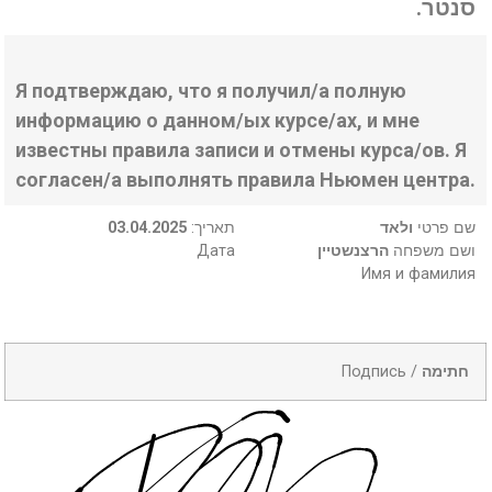
סנטר.
Я подтверждаю, что я получил/а полную
информацию о данном/ых курсе/ах, и мне
известны правила записи и отмены курса/ов. Я
согласен/а выполнять правила Ньюмен центра.
03.04.2025
:תאריך
ולאד
שם פרטי
Дата
הרצנשטיין
ושם משפחה
Имя и фамилия
Подпись /
חתימה