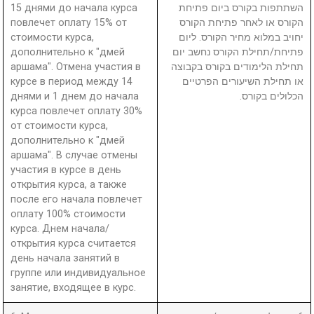
15 днями до начала курса
השתתפות בקורס ביום פתיחת
повлечет оплату 15% от
הקורס או לאחר פתיחת הקורס
стоимости курса,
יחויב במלוא מחיר הקורס. ליום
дополнительно к "дмей
פתיחת/תחילת הקורס נחשב יום
аршама". Отмена участия в
תחילת הלימודים בקורס בקבוצה
курсе в период между 14
או תחילת השיעורים הפרטיים
днями и 1 днем до начала
הכלולים בקורס.
курса повлечет оплату 30%
от стоимости курса,
дополнительно к "дмей
аршама". В случае отмены
участия в курсе в день
открытия курса, а также
после его начала повлечет
оплату 100% стоимости
курса. Днем начала/
открытия курса считается
день начала занятий в
группе или индивидуальное
занятие, входящее в курс.