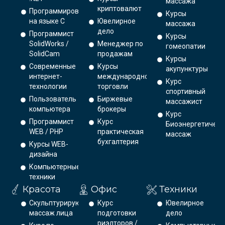
массажа
криптовалют
Программирование
Курсы
на языке С
Ювелирное
массажа
дело
Программист
Курсы
SolidWorks /
Менеджер по
гомеопатии
SolidCam
продажам
Курсы
Современные
Курсы
акупунктуры
интернет-
международной
Курс
технологии
торговли
спортивный
Пользователь
Биржевые
массажист
компьютера
брокеры
Курс
Программист
Курс
Биоэнергетическ
WEB / PHP
практическая
массаж
бухгалтерия
Курсы WEB-
дизайна
Компьютерные
техники
Красота
Офис
Техники
Скульптурирующий
Курс
Ювелирное
массаж лица
подготовки
дело
риэлторов /