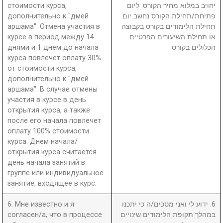
стоимости курса,
יחויב במלוא מחיר הקורס. ליום
дополнительно к "дмей
פתיחת/תחילת הקורס נחשב יום
аршама". Отмена участия в
תחילת הלימודים בקורס בקבוצה
курсе в период между 14
או תחילת השיעורים הפרטיים
днями и 1 днем до начала
הכלולים בקורס.
курса повлечет оплату 30%
от стоимости курса,
дополнительно к "дмей
аршама". В случае отмены
участия в курсе в день
открытия курса, а также
после его начала повлечет
оплату 100% стоимости
курса. Днем начала/
открытия курса считается
день начала занятий в
группе или индивидуальное
занятие, входящее в курс.
6. Мне известно и я
6. ידוע לי ואני מסכים/ה כי יתכנו
согласен/а, что в процессе
במהלך תקופת הלימודים שינויים