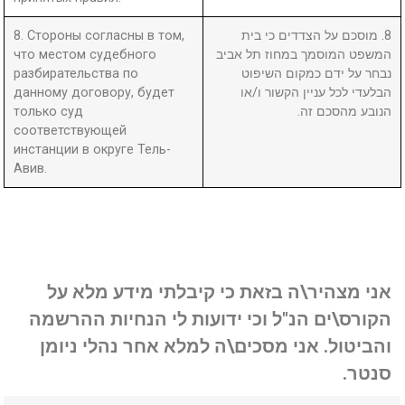
8. Стороны согласны в том,
8. מוסכם על הצדדים כי בית
что местом судебного
המשפט המוסמך במחוז תל אביב
разбирательства по
נבחר על ידם כמקום השיפוט
данному договору, будет
הבלעדי לכל עניין הקשור ו/או
только суд
הנובע מהסכם זה.
соответствующей
инстанции в округе Тель-
Авив.
אני מצהיר\ה בזאת כי קיבלתי מידע מלא על
הקורס\ים הנ"ל וכי ידועות לי הנחיות ההרשמה
והביטול. אני מסכים\ה למלא אחר נהלי ניומן
סנטר.