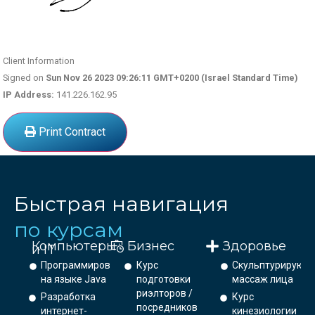
Client Information
Signed on
Sun Nov 26 2023 09:26:11 GMT+0200 (Israel Standard Time)
IP Address:
141.226.162.95
Print Contract
Быстрая навигация
по курсам
Компьютеры
Бизнес
Здоровье
и IT
Программирование
Курс
Скульптурирующ
на языке Java
подготовки
массаж лица
риэлторов /
Разработка
Курс
посредников
интернет-
кинезиологии