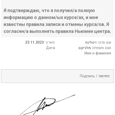
Я подтверждаю, что я получил/а полную
информацию о данном/ых курсе/ах, и мне
известны правила записи и отмены курса/ов. Я
согласен/а выполнять правила Ньюмен центра.
23.11.2023
:תאריך
ויטלינה
שם פרטי
Дата
מלניקוב
ושם משפחה
Имя и фамилия
Подпись /
חתימה