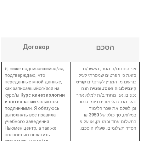
Договор
הסכם
Я, ниже подписавшийся/ая,
אני החתום/ה מטה, מאשר/ת
подтверждаю, что
בזאת כי הפרטים שמסרתי לעיל
переданные мной данные,
קורס
כנרשם מן המניין לקורס\ים
как записавшийся/яся на
הנם
קינסיולוגיה ואוסטופטיה
курс/ы
Курс кинезиологии
נכונים. אני מתחייב/ת למלא אחר
и остеопатии
являются
נהלי מרכז הלימודים ניומן סנטר
подлинными. Я обязуюсь
וכן לשלם את שכר הלימוד
выполнять все правила
₪
3950
במלואו, סך כולל של
учебного заведения
בתשלום אחד ובמזומן, או על פי
Ньюмен центр, а так же
הסדר תשלומים, שעליו הוסכם.
полностью оплатить