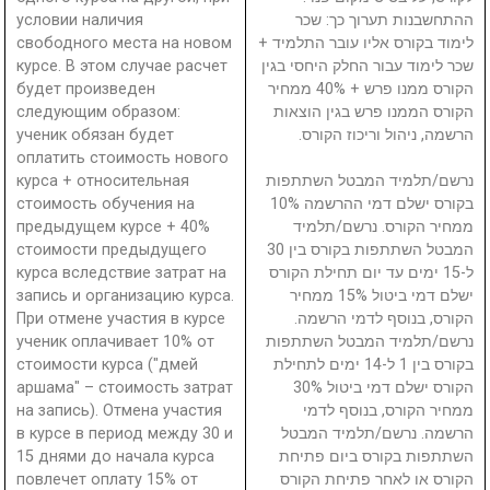
условии наличия
ההתחשבנות תערוך כך: שכר
свободного места на новом
לימוד בקורס אליו עובר התלמיד +
курсе. В этом случае расчет
שכר לימוד עבור החלק היחסי בגין
будет произведен
הקורס ממנו פרש + 40% ממחיר
следующим образом:
הקורס הממנו פרש בגין הוצאות
ученик обязан будет
הרשמה, ניהול וריכוז הקורס.
оплатить стоимость нового
курса + относительная
נרשם/תלמיד המבטל השתתפות
стоимость обучения на
בקורס ישלם דמי ההרשמה 10%
предыдущем курсе + 40%
ממחיר הקורס. נרשם/תלמיד
стоимости предыдущего
המבטל השתתפות בקורס בין 30
курса вследствие затрат на
ל-15 ימים עד יום תחילת הקורס
запись и организацию курса.
ישלם דמי ביטול 15% ממחיר
При отмене участия в курсе
הקורס, בנוסף לדמי הרשמה.
ученик оплачивает 10% от
נרשם/תלמיד המבטל השתתפות
стоимости курса ("дмей
בקורס בין 1 ל-14 ימים לתחילת
аршама" – стоимость затрат
הקורס ישלם דמי ביטול 30%
на запись). Отмена участия
ממחיר הקורס, בנוסף לדמי
в курсе в период между 30 и
הרשמה. נרשם/תלמיד המבטל
15 днями до начала курса
השתתפות בקורס ביום פתיחת
повлечет оплату 15% от
הקורס או לאחר פתיחת הקורס