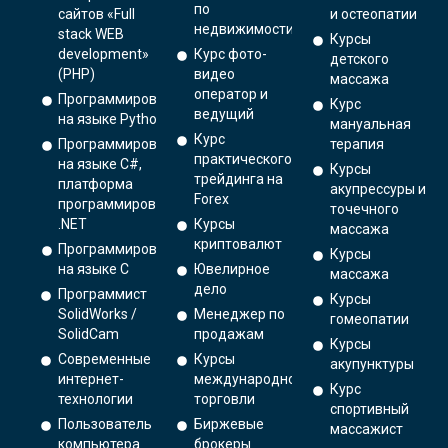
по
сайтов «Full
и остеопатии
недвижимости
stack WEB
Курсы
development»
Курс фото-
детского
(PHP)
видео
массажа
оператор и
Программирование
Курс
ведущий
на языке Python.
мануальная
Курс
Программирование
терапия
практического
на языке C#,
Курсы
трейдинга на
платформа
акупрессуры и
Forex
программирования
точечного
.NET
Курсы
массажа
криптовалют
Программирование
Курсы
на языке С
Ювелирное
массажа
дело
Программист
Курсы
SolidWorks /
Менеджер по
гомеопатии
SolidCam
продажам
Курсы
Современные
Курсы
акупунктуры
интернет-
международной
Курс
технологии
торговли
спортивный
Пользователь
Биржевые
массажист
компьютера
брокеры