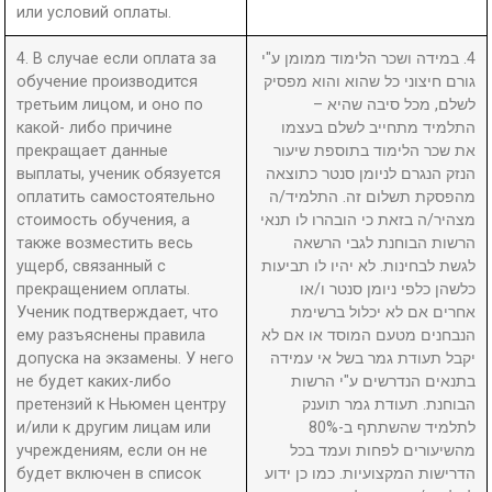
или условий оплаты.
4. В случае если оплата за
4. במידה ושכר הלימוד ממומן ע"י
обучение производится
גורם חיצוני כל שהוא והוא מפסיק
третьим лицом, и оно по
לשלם, מכל סיבה שהיא –
какой- либо причине
התלמיד מתחייב לשלם בעצמו
прекращает данные
את שכר הלימוד בתוספת שיעור
выплаты, ученик обязуется
הנזק הנגרם לניומן סנטר כתוצאה
оплатить самостоятельно
מהפסקת תשלום זה. התלמיד/ה
стоимость обучения, а
מצהיר/ה בזאת כי הובהרו לו תנאי
также возместить весь
הרשות הבוחנת לגבי הרשאה
ущерб, связанный с
לגשת לבחינות. לא יהיו לו תביעות
прекращением оплаты.
כלשהן כלפי ניומן סנטר ו/או
Ученик подтверждает, что
אחרים אם לא יכלול ברשימת
ему разъяснены правила
הנבחנים מטעם המוסד או אם לא
допуска на экзамены. У него
יקבל תעודת גמר בשל אי עמידה
не будет каких-либо
בתנאים הנדרשים ע"י הרשות
претензий к Ньюмен центру
הבוחנת. תעודת גמר תוענק
и/или к другим лицам или
לתלמיד שהשתתף ב-80%
учреждениям, если он не
מהשיעורים לפחות ועמד בכל
будет включен в список
הדרישות המקצועיות. כמו כן ידוע