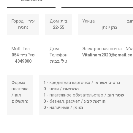
Город
עיר
Дом
בית
Улица
וב
נתניה
22-55
נתן יונתן
Моб. Тел.
Дом.
Электронная почта
א"ל
054-
טל' נייד
Телефон
Vitalinam2020@gmail.c
4349800
טל' בבית
Форма
1
- кредитная карточка /
כרטיס אשראי
платежа
0
- чеки /
המחאות
/
אופן
1
- платежное обязательство /
שטר חוב
התשלום
:
0
- безнал. расчет /
הוראת קבע
0
- наличные /
מזומן