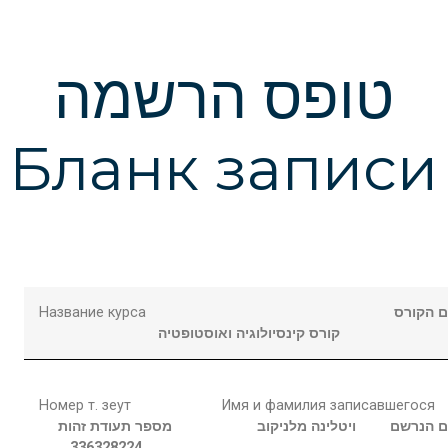
טופס הרשמה
Бланк записи
Название курса
 הקורס
קורס קינסיולוגיה ואוסטופטיה
Номер т. зеут
Имя и фамилия записавшегося
 הנרשם
ויטלינה
מלניקוב
מספר תעודת זהות
336328224