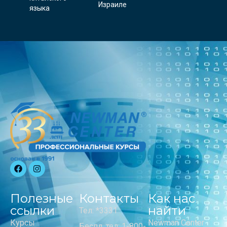
Израиле
языка
Полезные
Контакты
Как нас
ссылки
найти
Тел: *3331
Курсы
Newman Center
Беспл. тел: 1-800-