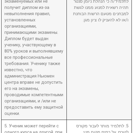
экзаменуемых или не
לתלמיד/ה כי הנהלת ניומן סנטר
получит диплом из-за
תהיה רשאית למנוע ממנו לגשת
невыполнения правил,
למבחנים מטעם הרשות הבוחנת
установленных
ו/או לא להעניק לו ציון מגן.
организациями,
принимающими экзамены.
Диплом будет выдан
ученику, участвующему в
80% уроков и выполнявшему
все профессиональные
требования. Ученику также
известно, что
администрация Ньюмен
центра вправе не допустить
его на экзамены,
проводимые компетентными
организациями, и /или не
предоставить ему защитной
оценки.
5. Ученик может перейти с
5. לתלמיד מותר לעבור מקורס
одного курса на другой, при
לקורס, על בסיס מקום פנוי.