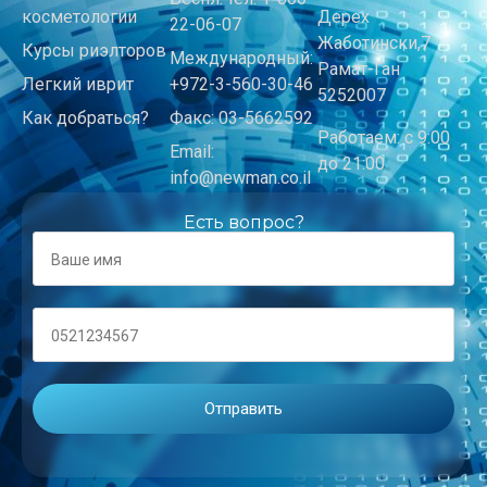
косметологии
Дерех
22-06-07
Жаботински,7
Курсы риэлторов
Международный:
Рамат-Ган
Легкий иврит
+972-3-560-30-46
5252007
Как добраться?
Факс: 03-5662592
Работаем: с 9:00
Email:
до 21:00
info@newman.co.il
Есть вопрос?