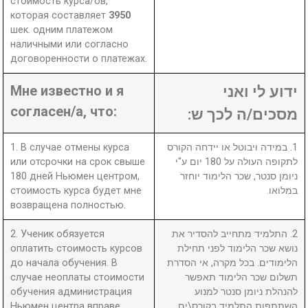
стоимость курса/ов,
которая составляет
3950
шек. одним платежом
наличными или согласно
договоренности о платежах.
Мне известно и я
ידוע לי ואני
согласен/а, что:
מסכים/ה לכך ש:
1. В случае отмены курса
1. במידה ויבוטל או יידחה הקורס
или отсрочки на срок свыше
לתקופה העולה על 180 יום ע"י
180 дней Ньюмен центром,
ניומן סנטר, שכר הלימוד יוחזר
стоимость курса будет мне
במלואו.
возвращена полностью.
2. Ученик обязуется
2. התלמיד מתחייב להסדיר את
оплатить стоимость курсов
נושא שכר הלימוד לפני תחילת
до начала обучения. В
הלימודים. בכל מקרה, אי הסדרת
случае неоплаты стоимости
תשלום שכר הלימוד תאפשר
обучения администрация
להנהלת ניומן סנטר למנוע
Ньюмен центра вправе
השתתפות התלמיד בקורס\ים