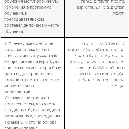
обучения могут возникнуть
בתוכנית הלימודים, בזהות
изменения в программе
המרצים, בימי /שעות/מיקום
обучения/в
הלימוד.
преподавательском
составе/ днях/часах/месте
обучения.
7. Ученику известно и он
7. לנרשם/לתלמיד ידוע כי
согласен с тем, что его
הפרטים הממולאים על ידו בטופס
личные данные, указанные
ההרשמה, יוזנו וינוהלו במאגרי
им при записи на курс, будут
מידע למטרות ניהול ושיווק בניומן
внесены в компьютер и базу
סנטר. לנרשם/לתלמיד ידוע כי
данных для проведения
חלק מהנתונים יועברו לרשויות
административного учета и
הבוחנות וזאת עפ"י הנהלים
маркетинговых
הקיימים.
мероприятий.
Ученику известно и он
согласен с тем, что часть
его данных будет передана
организациям, проводящим
экзамены, и это на основе
принятых правил.