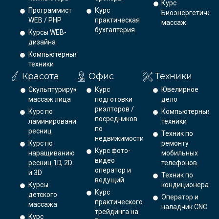
Курс
Программист
Курс
Биоэнергетическ
WEB / PHP
практическая
массаж
бухгалтерия
Курсы WEB-
дизайна
Компьютерные
техники
Красота
Офис
Техники
Скульптурирующий
Курс
Ювелирное
массаж лица
подготовки
дело
риэлторов /
Курс по
Компьютерные
посредников
ламинированию
техники
по
ресниц
Техник по
недвижимости
Курс по
ремонту
Курс фото-
наращиванию
мобильных
видео
ресниц 1D, 2D
телефонов
оператор и
и 3D
Техник по
ведущий
Курсы
кондиционерам
Курс
детского
Оператор и
практического
массажа
наладчик CNC
трейдинга на
Курс