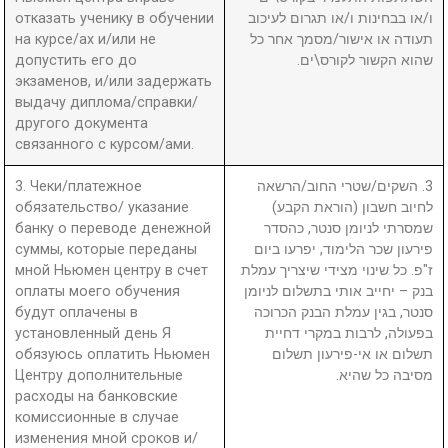
отказать ученику в обучении
ו/או בבחינות ו/או תגרום לעיכוב
на курсе/ах и/или не
תעודה או אישור/מסמך אחר כל
допустить его до
שהוא הקשור לקורס\ים.
экзаменов, и/или задержать
выдачу диплома/справки/
другого документа
связанного с курсом/ами.
3. Чеки/платежное
3. השקים/שטרי החוב/הרשאה
обязательство/ указание
לחיוב חשבון (הוראת הקבע)
банку о переводе денежной
שמסרתי לניומן סנטר, כהסדר
суммы, которые переданы
פירעון שכר הלימוד, יפרעו ביום
мной Ньюмен центру в счет
ז"פ. כל שינוי מצידי שיצריך עמלת
оплаты моего обучения
בנק – יחייב אותי בתשלום לניומן
будут оплачены в
סנטר, בגין עמלת הבנק הכרוכה
установленный день Я
בפעולה, לרבות במקרי דחיית
обязуюсь оплатить Ньюмен
תשלום או אי-פירעון תשלום
Центру дополнительные
מסיבה כל שהיא.
расходы на банковские
комиссионные в случае
изменения мной сроков и/