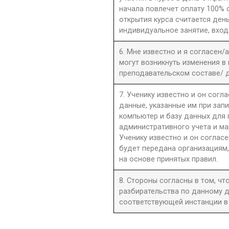
начала повлечет оплату 100% 
открытия курса считается день
индивидуальное занятие, вход
6. Мне известно и я согласен/
могут возникнуть изменения в
преподавательском составе/ д
7. Ученику известно и он согла
данные, указанные им при запи
компьютер и базу данных для
административного учета и ма
Ученику известно и он согласе
будет передана организациям,
на основе принятых правил.
8. Стороны согласны в том, ч
разбирательства по данному д
соответствующей инстанции в 