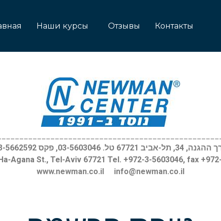
авная
Наши курсы
Отзывы
Контакты
__________________________________________________
, 34, תל-אביב 67721 טל. 03-5603046, פקס 03-5662592
Ha-Agana St., Tel-Aviv 67721 Tel. +972-3-5603046, fax +97
www.newman.co.il
info@newman.co.il