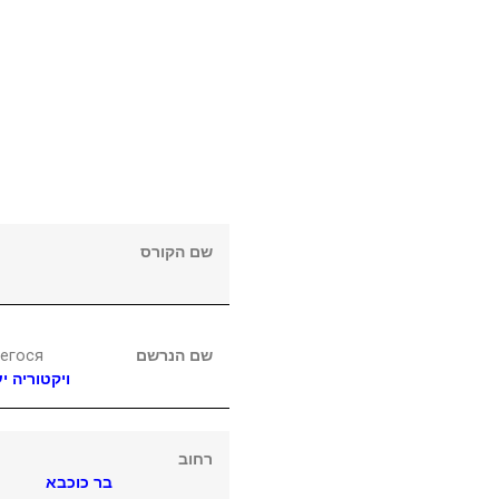
שם הקורס
егося
שם הנרשם
ויקטוריה
יע
רחוב
בר כוכבא