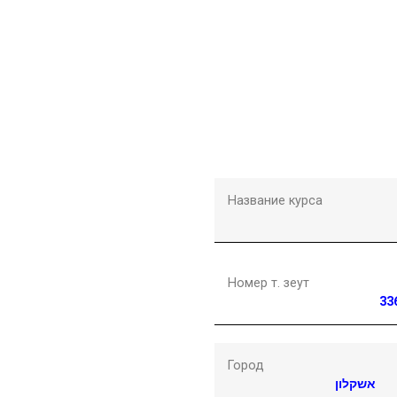
Название курса
Номер т. зеут
33
Город
אשקלון