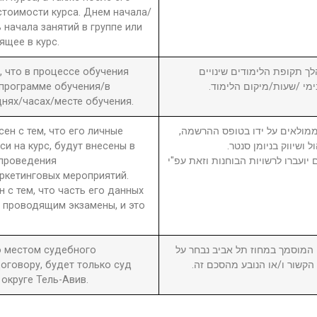
стоимости курса. Днем начала/
 начала занятий в группе или
ящее в курс.
а, что в процессе обучения
6. ך תקופת הלימודים שינויים
 программе обучения/в
בימי /שעות/מיקום הלימוד
нях/часах/месте обучения.
сен с тем, что его личные
7. מולאים על ידו בטופס ההרשמה
си на курс, будут внесены в
ול ושיווק בניומן סנטר
 проведения
יועברו לרשויות הבוחנות וזאת עפ"י
ркетинговых мероприятий.
н с тем, что часть его данных
 проводящим экзамены, и это
то местом судебного
8. וסמך במחוז תל אביב נבחר על
оговору, будет только суд
ן הקשור ו/או הנובע מהסכם זה
округе Тель-Авив.