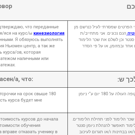
овор
ם
одтверждаю, что переданные
 הפרטים שמסרתי לעיל כנרשם מן
я/яся на курс/ы
кинезиология
הנם נכונים. אני מתחייב/ת
פטיה
нными. Я обязуюсь выполнять
 סנטר וכן לשלם את שכר הלימוד
ия Ньюмен центр, а так же
₪  ובמזומן, או על פי הסדר
 курса/ов, которая
латежом наличными или
атежах.
асен/а, что:
לכך ש
отсрочки на срок свыше 180
1. במידה ויבוטל או יידחה הקורס לתקופה העולה על 180 יום ע"י ניומן
сть курса будет мне
 стоимость курсов до начала
2. ר הלימוד לפני תחילת הלימודים
стоимости обучения
מוד תאפשר להנהלת ניומן סנטר
вправе отказать ученику в
ו בבחינות ו/או תגרום לעיכוב