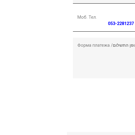
Моб. Тел.
053-2281237
Форма платежа /
פן התשלום