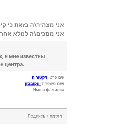
אני מצהיר\ה בזאת כי קי.
אני מסכים\ה למלא אחר .
, и мне известны
н центра.
שם פרטי
ויקטוריה
ושם משפחה
יעקובסון
Имя и фамилия
Подпись /
חתימה