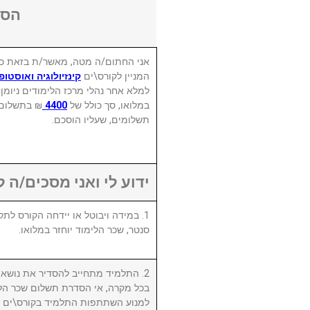
הסכ
אני החתום/ה מטה, מאשר/ת בזאת כי
המניין לקורס\ים
קינזיולוגיה ואוסטו
למלא אחר נהלי מרכז הלימודים ניומן
בתשלום אחד
4400
במלואו, סך כולל של
תשלומים, שעליו הוסכם.
ידוע לי ואני מסכים/ה :
סנטר, שכר הלימוד יוחזר במלואו.
התלמיד מתחייב להסדיר את נושא שכ.
בכל מקרה, אי הסדרת תשלום שכר הלי
למנוע השתתפות התלמיד בקורס\ים ו/א