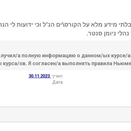
בלתי מידע מלא על הקורס\ים הנ"ל וכי ידועות לי ה
נהלי ניומן סנטר
олучил/а полную информацию о данном/ых курсе/ах
ы курса/ов. Я согласен/а выполнять правила Ньюме
30.11.2023
:תאריך
Дата