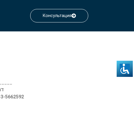
Консультация
_____
דרך ההגנה
2-3-5662592