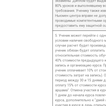
экзамены. Диплом будет выдан
80% уроков и выполнявшему в
требования. Ученику также из
Ньюмен центра вправе не допу
проводимые компетентными орг
предоставить ему защитной оц
5. Ученик может перейти с одн
условии наличия свободного м
случае расчет будет произве
ученик обязан будет оплатить
относительная стоимость обу
40% стоимости предыдущего к
запись и организацию курса. П
ученик оплачивает 10% от сто
стоимость затрат на запись). 
период между 30 и 15 днями д
оплату 15% от стоимости курс
аршама". Отмена участия в ку
1 днем до начала курса повле
курса, дополнительно к "дмей
участия в курсе в день открыти