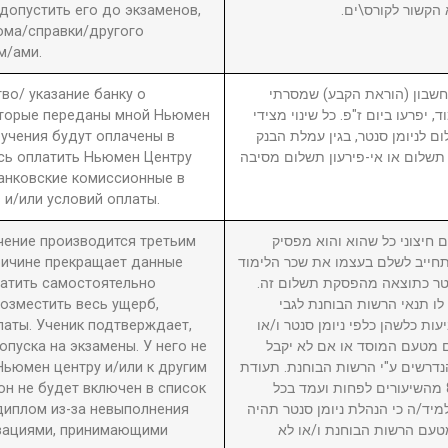
 допустить его до экзаменов,
 הקשור לקורס\ים
ома/справки/другого
м/ами.
во/ указание банку о
3. ון (הוראת הקבע) שמסרתי
оторые переданы мной Ньюмен
, יפרעו ביום ז"פ. כל שינוי מצידי
бучения будут оплачены в
ם לניומן סנטר, בגין עמלת הבנק
сь оплатить Ньюмен Центру
תשלום או אי-פירעון תשלום מסיבה
анковские комиссионные в
 и/или условий оплаты.
учение производится третьим
4. יצוני כל שהוא והוא מפסיק
причине прекращает данные
חייב לשלם בעצמו את שכר הלימוד
латить самостоятельно
סנטר כתוצאה מהפסקת תשלום זה
возместить весь ущерб,
לו תנאי הרשות הבוחנת לגבי
латы. Ученик подтверждает,
עות כלשהן כלפי ניומן סנטר ו/או
пуска на экзамены. У него не
ם מטעם המוסד או אם לא יקבל
Ньюмен центру и/или к другим
דרשים ע"י הרשות הבוחנת. תעודת
он не будет включен в список
גמר תוענק לתלמיד שהשתתף ב-80% מהשיעורים לפחות ועמד בכל
диплом из-за невыполнения
מיד/ה כי הנהלת ניומן סנטר תהיה
изациями, принимающими
טעם הרשות הבוחנת ו/או לא