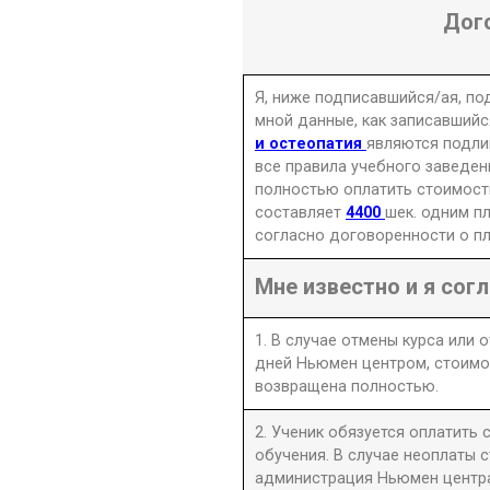
Дог
Я, ниже подписавшийся/ая, п
мной данные, как записавшийс
и остеопатия
являются подли
все правила учебного заведен
полностью оплатить стоимость
составляет
4400
шек. одним п
согласно договоренности о пл
Мне известно и я согл
1. В случае отмены курса или 
дней Ньюмен центром, стоимо
возвращена полностью.
2. Ученик обязуется оплатить
обучения. В случае неоплаты 
администрация Ньюмен центра 