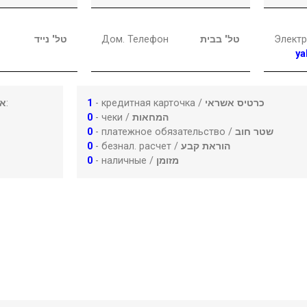
טל' נייד
Дом. Телефон
טל' בבית
Электр
ya
או
:
1
- кредитная карточка /
כרטיס אשראי
0
- чеки /
המחאות
0
- платежное обязательство /
שטר חוב
0
- безнал. расчет /
הוראת קבע
0
- наличные /
מזומן