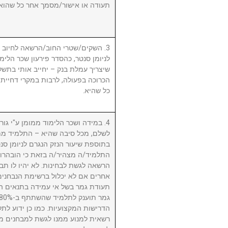
תעודה או אישור/מסמך אחר כל שהוא.
השקים/שטרי החוב/הרשאה לחיוב חשב
לניומן סנטר, כהסדר פירעון שכר הלימוד
שיצריך עמלת בנק – יחייב אותי בתשלו
הכרוכה בפעולה, לרבות במקרי דחיית 
כל שהיא.
במידה ושכר הלימוד ממומן ע"י גורם ח
לשלם, מכל סיבה שהיא – התלמיד מת
בתוספת שיעור הנזק הנגרם לניומן .
התלמיד/ה מצהיר/ה בזאת כי הובהרו 
הרשאה לגשת לבחינות. לא יהיו לו תבי
אחרים אם לא יכלול ברשימת הנבחני
תעודת גמר בשל אי עמידה בתנאים הנ
הדרישות המקצועיות. כמו כן ידוע לתל
רשאית למנוע ממנו לגשת למבחנים מ