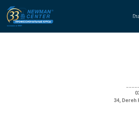
Гл
____
34, Dereh 