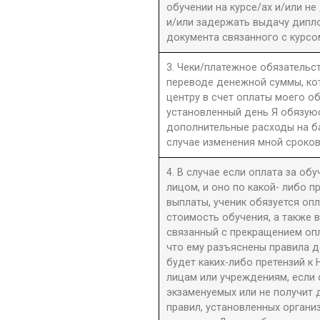
обучении на курсе/ах и/или не
и/или задержать выдачу дипл
документа связанного с курсо
3. Чеки/платежное обязательст
переводе денежной суммы, к
центру в счет оплаты моего о
установленный день Я обязую
дополнительные расходы на б
случае изменения мной сроков
4. В случае если оплата за об
лицом, и оно по какой- либо 
выплаты, ученик обязуется оп
стоимость обучения, а также 
связанный с прекращением оп
что ему разъяснены правила до
будет каких-либо претензий к 
лицам или учреждениям, если 
экзаменуемых или не получит 
правил, установленных орган