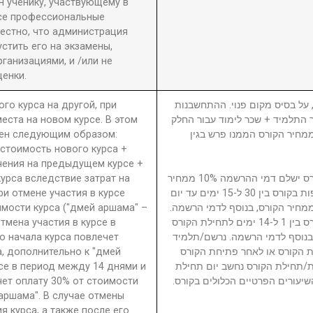
 ученику, участвующему в
се профессиональные
вестно, что администрация
стить его на экзамены,
анизациями, и /или не
енки.
ого курса на другой, при
5. ל בסיס מקום פנוי. ההתחשבנות
еста на новом курсе. В этом
בר התלמיד + שכר לימוד עבור החלק
ден следующим образом:
סי בגין הקורס ממנו פרש + 40% ממחיר הקורס הממנו פרש בגין
 стоимость нового курса +
чения на предыдущем курсе +
урса вследствие затрат на
נרשם/תלמיד המבטל השתתפות בקורס ישלם דמי ההרשמה 10% ממחיר
ри отмене участия в курсе
הקורס. נרשם/תלמיד המבטל השתתפות בקורס בין 30 ל-15 ימים עד יום
имости курса ("дмей аршама" –
ילת הקורס ישלם דמי ביטול 15% ממחיר הקורס, בנוסף לדמי הרשמה
Отмена участия в курсе в
נרשם/תלמיד המבטל השתתפות בקורס בין 1 ל-14 ימים לתחילת הקורס
о начала курса повлечет
ממחיר הקורס, בנוסף לדמי הרשמה. נרשם/תלמיד
а, дополнительно к "дмей
 הקורס או לאחר פתיחת הקורס
рсе в период между 14 днями и
חת/תחילת הקורס נחשב יום תחילת
чет оплату 30% от стоимости
שיעורים הפרטיים הכלולים בקורס
 аршама". В случае отмены
я курса, а также после его