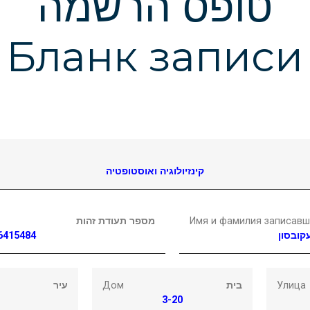
טופס הרשמה
Бланк записи
קינזיולוגיה ואוסטופטיה
מספר תעודת זהות
Имя и фамилия записавш
6415484
קובסון
עיר
Дом
בית
Улица
3-20