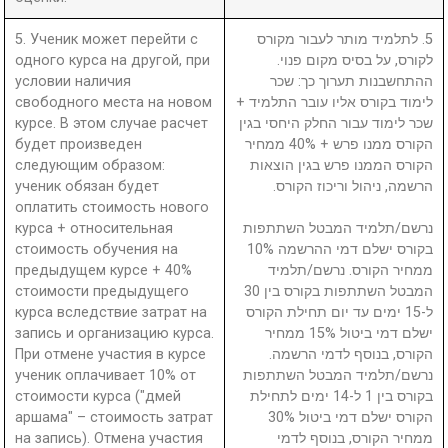
5. Ученик может перейти с
5. לתלמיד מותר לעבור מקורס
одного курса на другой, при
לקורס, על בסיס מקום פנוי.
условии наличия
ההתחשבנות תערוך כך: שכר
свободного места на новом
לימוד בקורס אליו עובר התלמיד +
курсе. В этом случае расчет
שכר לימוד עבור החלק היחסי בגין
будет произведен
הקורס ממנו פרש + 40% ממחיר
следующим образом:
הקורס הממנו פרש בגין הוצאות
ученик обязан будет
הרשמה, ניהול וריכוז הקורס.
оплатить стоимость нового
курса + относительная
נרשם/תלמיד המבטל השתתפות
стоимость обучения на
בקורס ישלם דמי ההרשמה 10%
предыдущем курсе + 40%
ממחיר הקורס. נרשם/תלמיד
стоимости предыдущего
המבטל השתתפות בקורס בין 30
курса вследствие затрат на
ל-15 ימים עד יום תחילת הקורס
запись и организацию курса.
ישלם דמי ביטול 15% ממחיר
При отмене участия в курсе
הקורס, בנוסף לדמי הרשמה.
ученик оплачивает 10% от
נרשם/תלמיד המבטל השתתפות
стоимости курса ("дмей
בקורס בין 1 ל-14 ימים לתחילת
аршама" – стоимость затрат
הקורס ישלם דמי ביטול 30%
на запись). Отмена участия
ממחיר הקורס, בנוסף לדמי