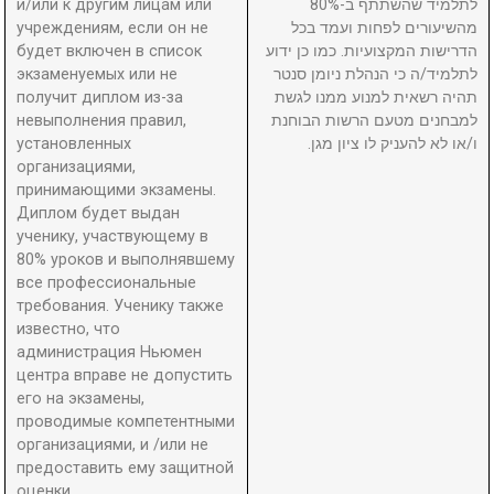
и/или к другим лицам или
לתלמיד שהשתתף ב-80%
учреждениям, если он не
מהשיעורים לפחות ועמד בכל
будет включен в список
הדרישות המקצועיות. כמו כן ידוע
экзаменуемых или не
לתלמיד/ה כי הנהלת ניומן סנטר
получит диплом из-за
תהיה רשאית למנוע ממנו לגשת
невыполнения правил,
למבחנים מטעם הרשות הבוחנת
установленных
ו/או לא להעניק לו ציון מגן.
организациями,
принимающими экзамены.
Диплом будет выдан
ученику, участвующему в
80% уроков и выполнявшему
все профессиональные
требования. Ученику также
известно, что
администрация Ньюмен
центра вправе не допустить
его на экзамены,
проводимые компетентными
организациями, и /или не
предоставить ему защитной
оценки.