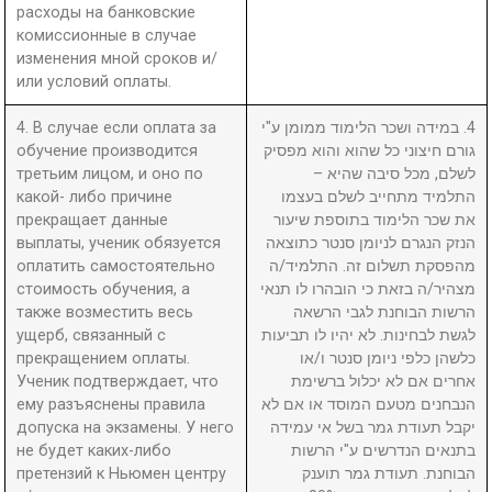
расходы на банковские
комиссионные в случае
изменения мной сроков и/
или условий оплаты.
4. В случае если оплата за
4. במידה ושכר הלימוד ממומן ע"י
обучение производится
גורם חיצוני כל שהוא והוא מפסיק
третьим лицом, и оно по
לשלם, מכל סיבה שהיא –
какой- либо причине
התלמיד מתחייב לשלם בעצמו
прекращает данные
את שכר הלימוד בתוספת שיעור
выплаты, ученик обязуется
הנזק הנגרם לניומן סנטר כתוצאה
оплатить самостоятельно
מהפסקת תשלום זה. התלמיד/ה
стоимость обучения, а
מצהיר/ה בזאת כי הובהרו לו תנאי
также возместить весь
הרשות הבוחנת לגבי הרשאה
ущерб, связанный с
לגשת לבחינות. לא יהיו לו תביעות
прекращением оплаты.
כלשהן כלפי ניומן סנטר ו/או
Ученик подтверждает, что
אחרים אם לא יכלול ברשימת
ему разъяснены правила
הנבחנים מטעם המוסד או אם לא
допуска на экзамены. У него
יקבל תעודת גמר בשל אי עמידה
не будет каких-либо
בתנאים הנדרשים ע"י הרשות
претензий к Ньюмен центру
הבוחנת. תעודת גמר תוענק