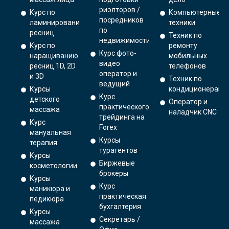
риэлторов /
Курс по
Компьютерные
посредников
ламинированию
техники
по
ресниц
Техник по
недвижимости
Курс по
ремонту
Курс фото-
наращиванию
мобильных
видео
ресниц 1D, 2D
телефонов
оператор и
и 3D
Техник по
ведущий
Курсы
кондиционерам
Курс
детского
Оператор и
практического
массажа
наладчик CNC
трейдинга на
Курс
Forex
мануальная
Курсы
терапия
турагентов
Курсы
Биржевые
косметологии
брокеры
Курсы
Курс
маникюра и
практическая
педикюра
бухгалтерия
Курсы
Секретарь /
массажа