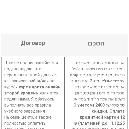
Договор
הסכם
Я, ниже подписавшийся/ая,
אני החתום/ה מטה, מאשר/ת
подтверждаю, что
בזאת כי הפרטים שמסרתי לעיל
переданные мной данные,
קורס
כנרשם מן המניין לקורס\ים
как записавшийся/яся на
הנם נכונים.
עברית אונליין סוג 2
курс/ы
курс иврита онлайн
אני מתחייב/ת למלא אחר נהלי
второй уровень
являются
מרכז הלימודים ניומן סנטר וכן
подлинными. Я обязуюсь
לשלם את שכר הלימוד במלואו,
выполнять все правила
2400 (С учетом
סך כולל של
учебного заведения
скидки. Оплата
Ньюмен центр, а так же
кредитной картой 12
полностью оплатить
₪
платежей до 11.12.25)