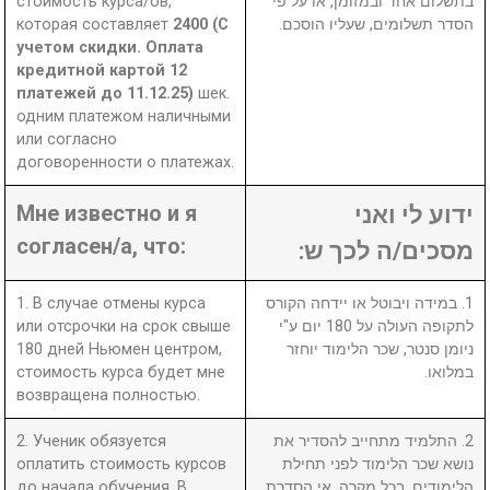
стоимость курса/ов,
בתשלום אחד ובמזומן, או על פי
которая составляет
2400 (С
הסדר תשלומים, שעליו הוסכם.
учетом скидки. Оплата
кредитной картой 12
платежей до 11.12.25)
шек.
одним платежом наличными
или согласно
договоренности о платежах.
Мне известно и я
ידוע לי ואני
согласен/а, что:
מסכים/ה לכך ש:
1. В случае отмены курса
1. במידה ויבוטל או יידחה הקורס
или отсрочки на срок свыше
לתקופה העולה על 180 יום ע"י
180 дней Ньюмен центром,
ניומן סנטר, שכר הלימוד יוחזר
стоимость курса будет мне
במלואו.
возвращена полностью.
2. Ученик обязуется
2. התלמיד מתחייב להסדיר את
оплатить стоимость курсов
נושא שכר הלימוד לפני תחילת
до начала обучения. В
הלימודים. בכל מקרה, אי הסדרת