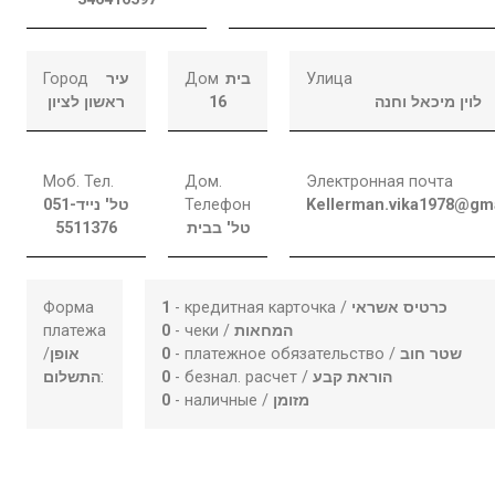
Город
עיר
Дом
בית
Улица
ראשון לציון
16
לוין מיכאל וחנה
Моб. Тел.
Дом.
Электронная почта
051-
טל' נייד
Телефон
Kellerman.vika1978@gm
5511376
טל' בבית
Форма
1
- кредитная карточка /
כרטיס אשראי
платежа
0
- чеки /
המחאות
/
אופן
0
- платежное обязательство /
שטר חוב
התשלום
:
0
- безнал. расчет /
הוראת קבע
0
- наличные /
מזומן