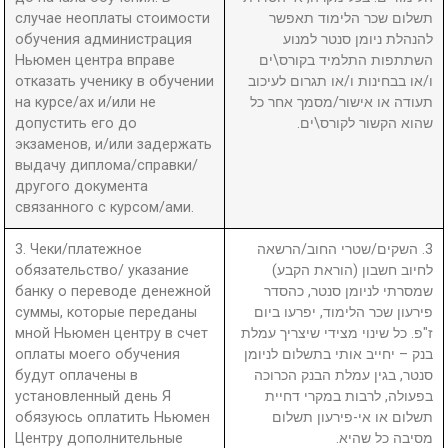
случае неоплаты стоимости
תשלום שכר הלימוד תאפשר
обучения администрация
להנהלת ניומן סנטר למנוע
Ньюмен центра вправе
השתתפות התלמיד בקורס\ים
отказать ученику в обучении
ו/או בבחינות ו/או תגרום לעיכוב
на курсе/ах и/или не
תעודה או אישור/מסמך אחר כל
допустить его до
שהוא הקשור לקורס\ים.
экзаменов, и/или задержать
выдачу диплома/справки/
другого документа
связанного с курсом/ами.
3. Чеки/платежное
3. השקים/שטרי החוב/הרשאה
обязательство/ указание
לחיוב חשבון (הוראת הקבע)
банку о переводе денежной
שמסרתי לניומן סנטר, כהסדר
суммы, которые переданы
פירעון שכר הלימוד, יפרעו ביום
мной Ньюмен центру в счет
ז"פ. כל שינוי מצידי שיצריך עמלת
оплаты моего обучения
בנק – יחייב אותי בתשלום לניומן
будут оплачены в
סנטר, בגין עמלת הבנק הכרוכה
установленный день Я
בפעולה, לרבות במקרי דחיית
обязуюсь оплатить Ньюмен
תשלום או אי-פירעון תשלום
Центру дополнительные
מסיבה כל שהיא.