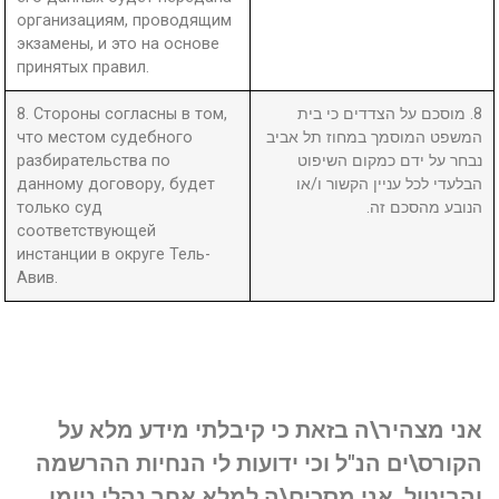
организациям, проводящим
экзамены, и это на основе
принятых правил.
8. Стороны согласны в том,
8. מוסכם על הצדדים כי בית
что местом судебного
המשפט המוסמך במחוז תל אביב
разбирательства по
נבחר על ידם כמקום השיפוט
данному договору, будет
הבלעדי לכל עניין הקשור ו/או
только суд
הנובע מהסכם זה.
соответствующей
инстанции в округе Тель-
Авив.
אני מצהיר\ה בזאת כי קיבלתי מידע מלא על
הקורס\ים הנ"ל וכי ידועות לי הנחיות ההרשמה
והביטול. אני מסכים\ה למלא אחר נהלי ניומן