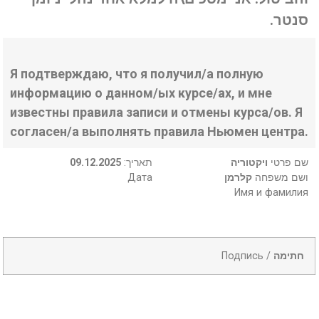
סנטר.
Я подтверждаю, что я получил/а полную
информацию о данном/ых курсе/ах, и мне
известны правила записи и отмены курса/ов. Я
согласен/а выполнять правила Ньюмен центра.
09.12.2025
:תאריך
ויקטוריה
שם פרטי
Дата
קלרמן
ושם משפחה
Имя и фамилия
Подпись /
חתימה