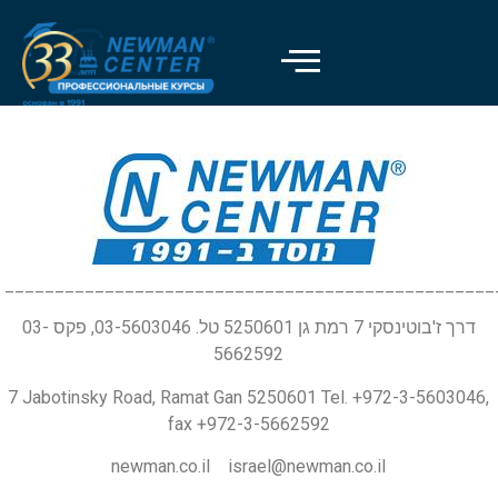
Отключить вспышки
visibility_off
Выделить заголовки
title
Цвет фона
settings
Уменьшить
zoom_out
Увеличить
zoom_in
_________________________________________________
Уменьшить шрифт
remove_circle_outline
דרך ז'בוטינסקי 7 רמת גן 5250601 טל. 03-5603046, פקס 03-
5662592
Увеличить шрифт
add_circle_outline
Читабельный шрифт
spellcheck
7 Jabotinsky Road, Ramat Gan 5250601 Tel. +972-3-5603046,
fax +972-3-5662592
Яркий контраст
brightness_high
newman.co.il israel@newman.co.il
Темный контраст
brightness_low