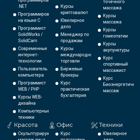
программирования
точечного
.NET
Курсы
массажа
криптовалют
Программирование
Курсы
на языке С
Ювелирное
массажа
дело
Программист
Курсы
SolidWorks /
Менеджер по
гомеопатии
SolidCam
продажам
Курсы
Современные
Курсы
акупунктуры
интернет-
международной
Курс
технологии
торговли
спортивный
Пользователь
Биржевые
массажист
компьютера
брокеры
Курс
Программист
Курс
Биоэнергетическ
WEB / PHP
практическая
массаж
бухгалтерия
Курсы WEB-
дизайна
Компьютерные
техники
Красота
Офис
Техники
Скульптурирующий
Курс
Ювелирное
массаж лица
подготовки
дело