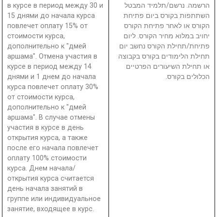
в курсе в период между 30 и
הרשמה. נרשם/תלמיד המבטל
15 днями до начала курса
השתתפות בקורס ביום פתיחת
повлечет оплату 15% от
הקורס או לאחר פתיחת הקורס
стоимости курса,
יחויב במלוא מחיר הקורס. ליום
дополнительно к "дмей
פתיחת/תחילת הקורס נחשב יום
аршама". Отмена участия в
תחילת הלימודים בקורס בקבוצה
курсе в период между 14
או תחילת השיעורים הפרטיים
днями и 1 днем до начала
הכלולים בקורס.
курса повлечет оплату 30%
от стоимости курса,
дополнительно к "дмей
аршама". В случае отмены
участия в курсе в день
открытия курса, а также
после его начала повлечет
оплату 100% стоимости
курса. Днем начала/
открытия курса считается
день начала занятий в
группе или индивидуальное
занятие, входящее в курс.