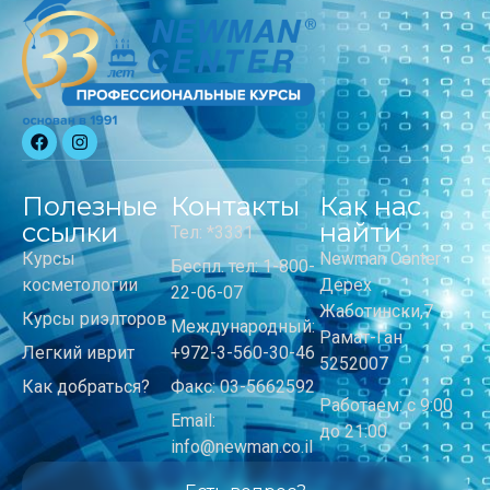
Полезные
Контакты
Как нас
ссылки
найти
Тел: *3331
Курсы
Newman Center
Беспл. тел: 1-800-
косметологии
Дерех
22-06-07
Жаботински,7
Курсы риэлторов
Международный:
Рамат-Ган
Легкий иврит
+972-3-560-30-46
5252007
Как добраться?
Факс: 03-5662592
Работаем: с 9:00
Email:
до 21:00
info@newman.co.il