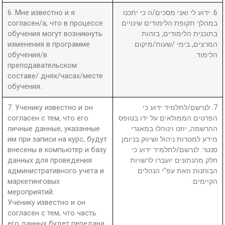
6. Мне известно и я
6. ידוע לי ואני מסכים/ה כי יתכנו
согласен/а, что в процессе
במהלך תקופת הלימודים שינויים
обучения могут возникнуть
בתוכנית הלימודים, בזהות
изменения в программе
המרצים, בימי /שעות/מיקום
обучения/в
הלימוד.
преподавательском
составе/ днях/часах/месте
обучения.
7. Ученику известно и он
7. לנרשם/לתלמיד ידוע כי
согласен с тем, что его
הפרטים הממולאים על ידו בטופס
личные данные, указанные
ההרשמה, יוזנו וינוהלו במאגרי
им при записи на курс, будут
מידע למטרות ניהול ושיווק בניומן
внесены в компьютер и базу
סנטר. לנרשם/לתלמיד ידוע כי
данных для проведения
חלק מהנתונים יועברו לרשויות
административного учета и
הבוחנות וזאת עפ"י הנהלים
маркетинговых
הקיימים.
мероприятий.
Ученику известно и он
согласен с тем, что часть
его данных будет передана