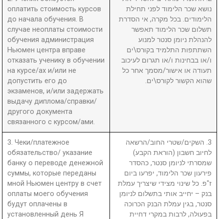
оплатить стоимость курсов
נושא שכר הלימוד לפני תחילת
до начала обучения. В
הלימודים. בכל מקרה, אי הסדרת
случае неоплаты стоимости
תשלום שכר הלימוד תאפשר
обучения администрация
להנהלת ניומן סנטר למנוע
Ньюмен центра вправе
השתתפות התלמיד בקורס\ים
отказать ученику в обучении
ו/או בבחינות ו/או תגרום לעיכוב
на курсе/ах и/или не
תעודה או אישור/מסמך אחר כל
допустить его до
שהוא הקשור לקורס\ים.
экзаменов, и/или задержать
выдачу диплома/справки/
другого документа
связанного с курсом/ами.
3. Чеки/платежное
3. השקים/שטרי החוב/הרשאה
обязательство/ указание
לחיוב חשבון (הוראת הקבע)
банку о переводе денежной
שמסרתי לניומן סנטר, כהסדר
суммы, которые переданы
פירעון שכר הלימוד, יפרעו ביום
мной Ньюмен центру в счет
ז"פ. כל שינוי מצידי שיצריך עמלת
оплаты моего обучения
בנק – יחייב אותי בתשלום לניומן
будут оплачены в
סנטר, בגין עמלת הבנק הכרוכה
установленный день Я
בפעולה, לרבות במקרי דחיית