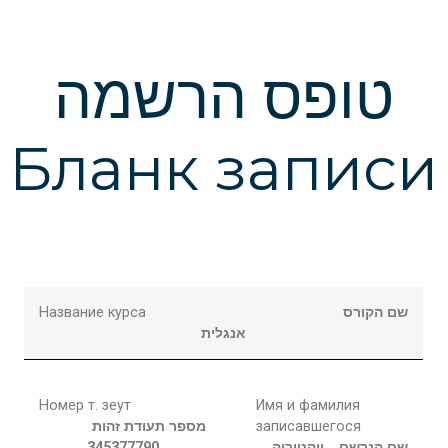
טופס הרשמה
Бланк записи
Название курса
שם הקורס
אנגלית
Номер т. зеут
Имя и фамилия
מספר תעודת זהות
записавшегося
345377790
ויקטוריה
שם הנרשם