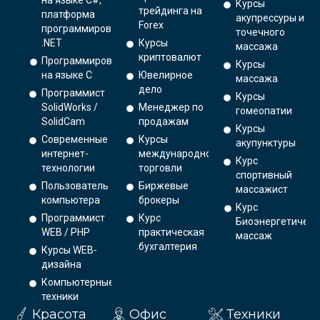
на языке C#,
Курсы
трейдинга на
платформа
акупрессуры и
Forex
программирования
точечного
.NET
Курсы
массажа
криптовалют
Программирование
Курсы
на языке С
Ювелирное
массажа
дело
Программист
Курсы
SolidWorks /
Менеджер по
гомеопатии
SolidCam
продажам
Курсы
Современные
Курсы
акупунктуры
интернет-
международной
Курс
технологии
торговли
спортивный
Пользователь
Биржевые
массажист
компьютера
брокеры
Курс
Программист
Курс
Биоэнергетическ
WEB / PHP
практическая
массаж
бухгалтерия
Курсы WEB-
дизайна
Компьютерные
техники
Красота
Офис
Техники