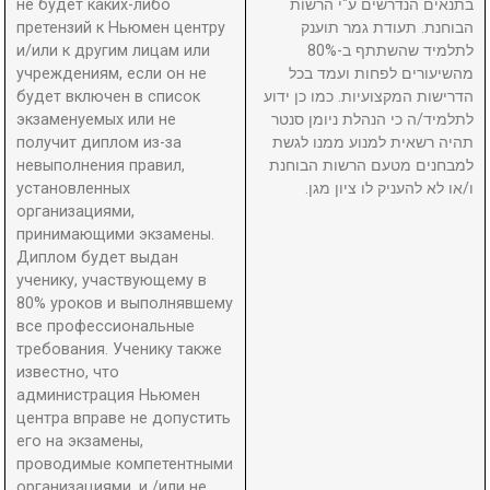
не будет каких-либо
בתנאים הנדרשים ע"י הרשות
претензий к Ньюмен центру
הבוחנת. תעודת גמר תוענק
и/или к другим лицам или
לתלמיד שהשתתף ב-80%
учреждениям, если он не
מהשיעורים לפחות ועמד בכל
будет включен в список
הדרישות המקצועיות. כמו כן ידוע
экзаменуемых или не
לתלמיד/ה כי הנהלת ניומן סנטר
получит диплом из-за
תהיה רשאית למנוע ממנו לגשת
невыполнения правил,
למבחנים מטעם הרשות הבוחנת
установленных
ו/או לא להעניק לו ציון מגן.
организациями,
принимающими экзамены.
Диплом будет выдан
ученику, участвующему в
80% уроков и выполнявшему
все профессиональные
требования. Ученику также
известно, что
администрация Ньюмен
центра вправе не допустить
его на экзамены,
проводимые компетентными
организациями, и /или не