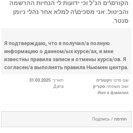
הקורס\ים הנ"ל וכי ידועות לי הנחיות ההרשמה
והביטול. אני מסכים\ה למלא אחר נהלי ניומן
סנטר.
Я подтверждаю, что я получил/а полную
информацию о данном/ых курсе/ах, и мне
известны правила записи и отмены курса/ов. Я
согласен/а выполнять правила Ньюмен центра.
31.03.2025
:תאריך
ויקטוריה
שם פרטי
Дата
סטריק
ושם משפחה
Имя и фамилия
Подпись /
חתימה