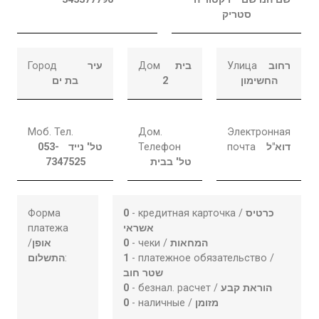
סטריק
Город
עיר
Дом
בית
Улица
רחוב
בת ים
2
החשימון
Моб. Тел.
Дом.
Электронная
053-
טל' נייד
Телефон
почта
דוא"ל
7347525
טל' בבית
Форма
0
- кредитная карточка /
כרטיס
платежа
אשראי
/
אופן
0
- чеки /
המחאות
התשלום
:
1
- платежное обязательство /
שטר חוב
0
- безнал. расчет /
הוראת קבע
0
- наличные /
מזומן