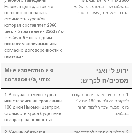
учебного заведения
₪
2360 ש"ח - 6 תשלומים
Ньюмен центр, а так же
בתשלום אחד ובמזומן, או על פי
полностью оплатить
הסדר תשלומים, שעליו הוסכם.
стоимость курса/ов,
которая составляет
2360
шек - 6 платежей- 2360 ש"ח
- 6 תשלומים
шек. одним
платежом наличными или
согласно договоренности о
платежах.
Мне известно и я
ידוע לי ואני
согласен/а, что:
מסכים/ה לכך ש:
1. В случае отмены курса
1. במידה ויבוטל או יידחה הקורס
или отсрочки на срок свыше
לתקופה העולה על 180 יום ע"י
180 дней Ньюмен центром,
ניומן סנטר, שכר הלימוד יוחזר
стоимость курса будет мне
במלואו.
возвращена полностью.
2. Ученик обязуется
2. התלמיד מתחייב להסדיר את