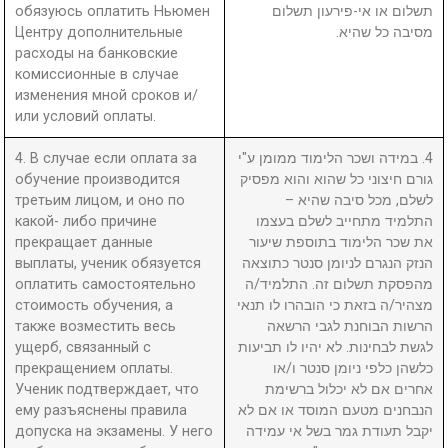
обязуюсь оплатить Ньюмен
תשלום או אי-פירעון תשלום
Центру дополнительные
מסיבה כל שהיא.
расходы на банковские
комиссионные в случае
изменения мной сроков и/
или условий оплаты.
4. В случае если оплата за
4. במידה ושכר הלימוד ממומן ע"י
обучение производится
גורם חיצוני כל שהוא והוא מפסיק
третьим лицом, и оно по
לשלם, מכל סיבה שהיא –
какой- либо причине
התלמיד מתחייב לשלם בעצמו
прекращает данные
את שכר הלימוד בתוספת שיעור
выплаты, ученик обязуется
הנזק הנגרם לניומן סנטר כתוצאה
оплатить самостоятельно
מהפסקת תשלום זה. התלמיד/ה
стоимость обучения, а
מצהיר/ה בזאת כי הובהרו לו תנאי
также возместить весь
הרשות הבוחנת לגבי הרשאה
ущерб, связанный с
לגשת לבחינות. לא יהיו לו תביעות
прекращением оплаты.
כלשהן כלפי ניומן סנטר ו/או
Ученик подтверждает, что
אחרים אם לא יכלול ברשימת
ему разъяснены правила
הנבחנים מטעם המוסד או אם לא
допуска на экзамены. У него
יקבל תעודת גמר בשל אי עמידה