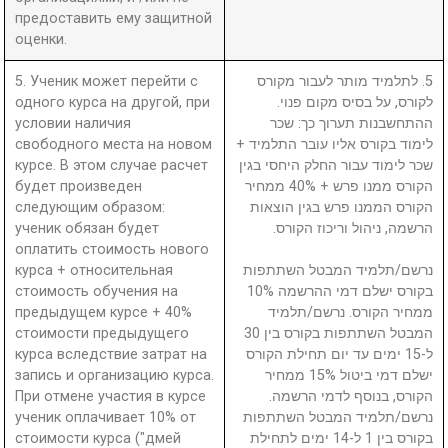
предоставить ему защитной
оценки.
5. Ученик может перейти с
5. לתלמיד מותר לעבור מקורס
одного курса на другой, при
לקורס, על בסיס מקום פנוי.
условии наличия
ההתחשבנות תערוך כך: שכר
свободного места на новом
לימוד בקורס אליו עובר התלמיד +
курсе. В этом случае расчет
שכר לימוד עבור החלק היחסי בגין
будет произведен
הקורס ממנו פרש + 40% ממחיר
следующим образом:
הקורס הממנו פרש בגין הוצאות
ученик обязан будет
הרשמה, ניהול וריכוז הקורס.
оплатить стоимость нового
курса + относительная
נרשם/תלמיד המבטל השתתפות
стоимость обучения на
בקורס ישלם דמי ההרשמה 10%
предыдущем курсе + 40%
ממחיר הקורס. נרשם/תלמיד
стоимости предыдущего
המבטל השתתפות בקורס בין 30
курса вследствие затрат на
ל-15 ימים עד יום תחילת הקורס
запись и организацию курса.
ישלם דמי ביטול 15% ממחיר
При отмене участия в курсе
הקורס, בנוסף לדמי הרשמה.
ученик оплачивает 10% от
נרשם/תלמיד המבטל השתתפות
стоимости курса ("дмей
בקורס בין 1 ל-14 ימים לתחילת