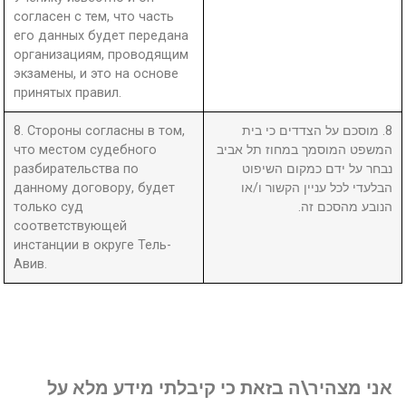
согласен с тем, что часть
его данных будет передана
организациям, проводящим
экзамены, и это на основе
принятых правил.
8. Стороны согласны в том,
8. מוסכם על הצדדים כי בית
что местом судебного
המשפט המוסמך במחוז תל אביב
разбирательства по
נבחר על ידם כמקום השיפוט
данному договору, будет
הבלעדי לכל עניין הקשור ו/או
только суд
הנובע מהסכם זה.
соответствующей
инстанции в округе Тель-
Авив.
אני מצהיר\ה בזאת כי קיבלתי מידע מלא על