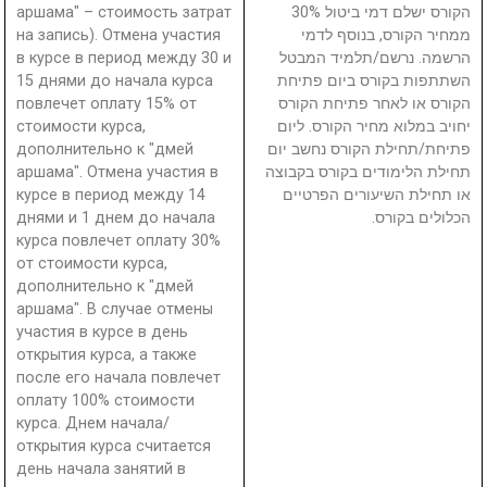
аршама" – стоимость затрат
הקורס ישלם דמי ביטול 30%
на запись). Отмена участия
ממחיר הקורס, בנוסף לדמי
в курсе в период между 30 и
הרשמה. נרשם/תלמיד המבטל
15 днями до начала курса
השתתפות בקורס ביום פתיחת
повлечет оплату 15% от
הקורס או לאחר פתיחת הקורס
стоимости курса,
יחויב במלוא מחיר הקורס. ליום
дополнительно к "дмей
פתיחת/תחילת הקורס נחשב יום
аршама". Отмена участия в
תחילת הלימודים בקורס בקבוצה
курсе в период между 14
או תחילת השיעורים הפרטיים
днями и 1 днем до начала
הכלולים בקורס.
курса повлечет оплату 30%
от стоимости курса,
дополнительно к "дмей
аршама". В случае отмены
участия в курсе в день
открытия курса, а также
после его начала повлечет
оплату 100% стоимости
курса. Днем начала/
открытия курса считается
день начала занятий в