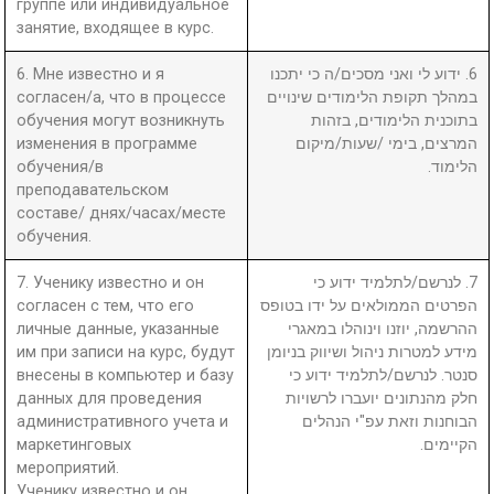
группе или индивидуальное
занятие, входящее в курс.
6. Мне известно и я
6. ידוע לי ואני מסכים/ה כי יתכנו
согласен/а, что в процессе
במהלך תקופת הלימודים שינויים
обучения могут возникнуть
בתוכנית הלימודים, בזהות
изменения в программе
המרצים, בימי /שעות/מיקום
обучения/в
הלימוד.
преподавательском
составе/ днях/часах/месте
обучения.
7. Ученику известно и он
7. לנרשם/לתלמיד ידוע כי
согласен с тем, что его
הפרטים הממולאים על ידו בטופס
личные данные, указанные
ההרשמה, יוזנו וינוהלו במאגרי
им при записи на курс, будут
מידע למטרות ניהול ושיווק בניומן
внесены в компьютер и базу
סנטר. לנרשם/לתלמיד ידוע כי
данных для проведения
חלק מהנתונים יועברו לרשויות
административного учета и
הבוחנות וזאת עפ"י הנהלים
маркетинговых
הקיימים.
мероприятий.
Ученику известно и он