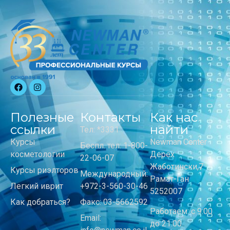
Полезные
Контакты
Как нас
ссылки
найти
Тел: *3331
Курсы
Newman Center
Беспл. тел: 1-800-
косметологии
Дерех
22-06-07
Жаботински,7
Курсы риэлторов
Международный:
Рамат-Ган
Легкий иврит
+972-3-560-30-46
5252007
Как добраться?
Факс: 03-5662592
Работаем: с 9:00
Email:
до 21:00