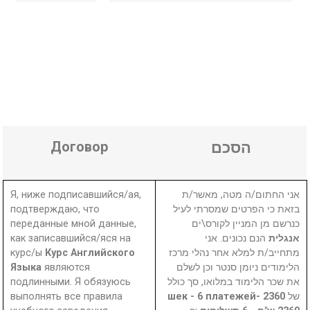
Договор
הסכם
Я, ниже подписавшийся/ая,
אני החתום/ה מטה, מאשר/ת
подтверждаю, что
בזאת כי הפרטים שמסרתי לעיל
переданные мной данные,
כנרשם מן המניין לקורס\ים
как записавшийся/яся на
הנם נכונים. אני
אנגלית
курс/ы
Курс Английского
מתחייב/ת למלא אחר נהלי מרכז
Языка
являются
הלימודים ניומן סנטר וכן לשלם
подлинными. Я обязуюсь
את שכר הלימוד במלואו, סך כולל
выполнять все правила
2360 шек - 6 платежей-
של