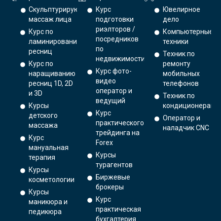
Скульптурирующий
Курс
Ювелирное
массаж лица
подготовки
дело
риэлторов /
Курс по
Компьютерные
посредников
ламинированию
техники
по
ресниц
Техник по
недвижимости
Курс по
ремонту
Курс фото-
наращиванию
мобильных
видео
ресниц 1D, 2D
телефонов
оператор и
и 3D
Техник по
ведущий
Курсы
кондиционерам
Курс
детского
Оператор и
практического
массажа
наладчик CNC
трейдинга на
Курс
Forex
мануальная
Курсы
терапия
турагентов
Курсы
Биржевые
косметологии
брокеры
Курсы
Курс
маникюра и
практическая
педикюра
бухгалтерия