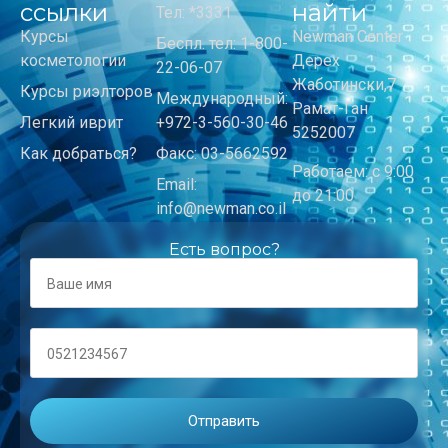
ссылки
найти
Тел: *3331
Курсы
Newman Center
Беспл. тел: 1-800-
косметологии
Дерех
22-06-07
Жаботински,7
Курсы риэлторов
Международный:
Рамат-Ган
Легкий иврит
+972-3-560-30-46
5252007
Как добраться?
Факс: 03-5662592
Работаем: с 9:00
Email:
до 21:00
info@newman.co.il
Есть вопрос?