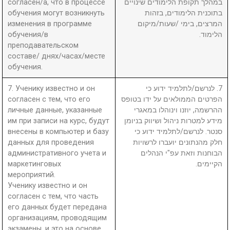
согласен/а, что в процессе
במהלך תקופת הלימודים שינויים
обучения могут возникнуть
בתוכנית הלימודים, בזהות
изменения в программе
המרצים, בימי /שעות/מיקום
обучения/в
הלימוד.
преподавательском
составе/ днях/часах/месте
обучения.
7. Ученику известно и он
7. לנרשם/לתלמיד ידוע כי
согласен с тем, что его
הפרטים הממולאים על ידו בטופס
личные данные, указанные
ההרשמה, יוזנו וינוהלו במאגרי
им при записи на курс, будут
מידע למטרות ניהול ושיווק בניומן
внесены в компьютер и базу
סנטר. לנרשם/לתלמיד ידוע כי
данных для проведения
חלק מהנתונים יועברו לרשויות
административного учета и
הבוחנות וזאת עפ"י הנהלים
маркетинговых
הקיימים.
мероприятий.
Ученику известно и он
согласен с тем, что часть
его данных будет передана
организациям, проводящим
экзамены, и это на основе