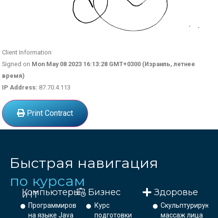
Client Information
Signed on
Mon May 08 2023 16:13:28 GMT+0300 (Израиль, летнее
время)
IP Address:
87.70.4.113
Print Contract
Быстрая навигация
по курсам
Компьютеры
Бизнес
Здоровье
и IT
Программирование
Курс
Скульптурирующ
на языке Java
подготовки
массаж лица