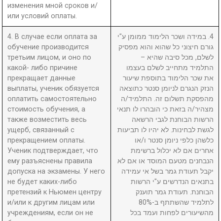
изменения мной сроков и/
или условий оплаты.
4. В случае если оплата за
4. במידה ושכר הלימוד ממומן ע"י
обучение производится
גורם חיצוני כל שהוא והוא מפסיק
третьим лицом, и оно по
לשלם, מכל סיבה שהיא –
какой- либо причине
התלמיד מתחייב לשלם בעצמו
прекращает данные
את שכר הלימוד בתוספת שיעור
выплаты, ученик обязуется
הנזק הנגרם לניומן סנטר כתוצאה
оплатить самостоятельно
מהפסקת תשלום זה. התלמיד/ה
стоимость обучения, а
מצהיר/ה בזאת כי הובהרו לו תנאי
также возместить весь
הרשות הבוחנת לגבי הרשאה
ущерб, связанный с
לגשת לבחינות. לא יהיו לו תביעות
прекращением оплаты.
כלשהן כלפי ניומן סנטר ו/או
Ученик подтверждает, что
אחרים אם לא יכלול ברשימת
ему разъяснены правила
הנבחנים מטעם המוסד או אם לא
допуска на экзамены. У него
יקבל תעודת גמר בשל אי עמידה
не будет каких-либо
בתנאים הנדרשים ע"י הרשות
претензий к Ньюмен центру
הבוחנת. תעודת גמר תוענק
и/или к другим лицам или
לתלמיד שהשתתף ב-80%
учреждениям, если он не
מהשיעורים לפחות ועמד בכל