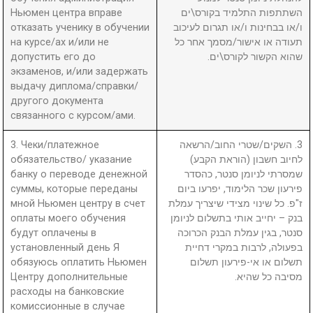
Ньюмен центра вправе
השתתפות התלמיד בקורס\ים
отказать ученику в обучении
ו/או בבחינות ו/או תגרום לעיכוב
на курсе/ах и/или не
תעודה או אישור/מסמך אחר כל
допустить его до
שהוא הקשור לקורס\ים.
экзаменов, и/или задержать
выдачу диплома/справки/
другого документа
связанного с курсом/ами.
3. Чеки/платежное
3. השקים/שטרי החוב/הרשאה
обязательство/ указание
לחיוב חשבון (הוראת הקבע)
банку о переводе денежной
שמסרתי לניומן סנטר, כהסדר
суммы, которые переданы
פירעון שכר הלימוד, יפרעו ביום
мной Ньюмен центру в счет
ז"פ. כל שינוי מצידי שיצריך עמלת
оплаты моего обучения
בנק – יחייב אותי בתשלום לניומן
будут оплачены в
סנטר, בגין עמלת הבנק הכרוכה
установленный день Я
בפעולה, לרבות במקרי דחיית
обязуюсь оплатить Ньюмен
תשלום או אי-פירעון תשלום
Центру дополнительные
מסיבה כל שהיא.
расходы на банковские
комиссионные в случае