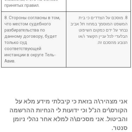
принятых правил.
8. Стороны согласны в том,
8. מוסכם על הצדדים כי בית
что местом судебного
המשפט המוסמך במחוז תל אביב
разбирательства по
נבחר על ידם כמקום השיפוט
данному договору, будет
הבלעדי לכל עניין הקשור ו/או
только суд
הנובע מהסכם זה.
соответствующей
инстанции в округе Тель-
Авив.
אני מצהיר\ה בזאת כי קיבלתי מידע מלא על
הקורס\ים הנ"ל וכי ידועות לי הנחיות ההרשמה
והביטול. אני מסכים\ה למלא אחר נהלי ניומן
סנטר.