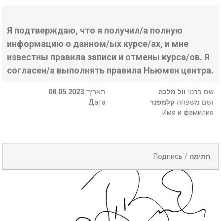
Я подтверждаю, что я получил/а полную
информацию о данном/ых курсе/ах, и мне
известны правила записи и отмены курса/ов. Я
согласен/а выполнять правила Ньюмен центра.
08.05.2023
:תאריך
וול מלכה
שם פרטי
Дата
קלמפנר
ושם משפחה
Имя и фамилия
Подпись /
חתימה