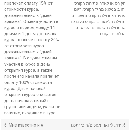
повлечет оплату 15% от
הקורס או לאחר פתיחת הקורס
стоимости курса,
יחויב במלוא מחיר הקורס. ליום
дополнительно к "дмей
פתיחת/תחילת הקורס נחשב יום
аршама". Отмена участия в
תחילת הלימודים בקורס בקבוצה
курсе в период между 14
או תחילת השיעורים הפרטיים
днями и 1 днем до начала
הכלולים בקורס.
курса повлечет оплату 30%
от стоимости курса,
дополнительно к "дмей
аршама". В случае отмены
участия в курсе в день
открытия курса, а также
после его начала повлечет
оплату 100% стоимости
курса. Днем начала/
открытия курса считается
день начала занятий в
группе или индивидуальное
занятие, входящее в курс.
6. Мне известно и я
6. ידוע לי ואני מסכים/ה כי יתכנו