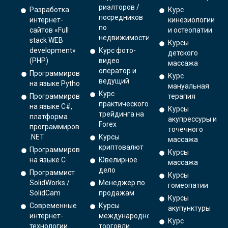
риэлторов /
Разработка
Курс
посредников
интернет-
кинезиологии
по
сайтов «Full
и остеопатии
недвижимости
stack WEB
Курсы
development»
Курс фото-
детского
(PHP)
видео
массажа
оператор и
Программирование
Курс
ведущий
на языке Python.
мануальная
Курс
Программирование
терапия
практического
на языке C#,
Курсы
трейдинга на
платформа
акупрессуры и
Forex
программирования
точечного
.NET
Курсы
массажа
криптовалют
Программирование
Курсы
на языке С
Ювелирное
массажа
дело
Программист
Курсы
SolidWorks /
Менеджер по
гомеопатии
SolidCam
продажам
Курсы
Современные
Курсы
акупунктуры
интернет-
международной
Курс
технологии
торговли