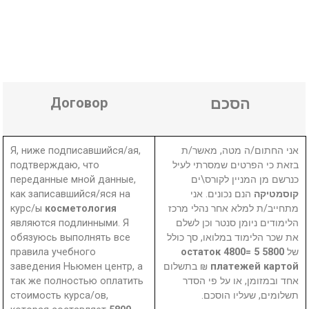
Договор
הסכם
Я, ниже подписавшийся/ая,
אני החתום/ה מטה, מאשר/ת
подтверждаю, что
בזאת כי הפרטים שמסרתי לעיל
переданные мной данные,
כנרשם מן המניין לקורס\ים
как записавшийся/яся на
הנם נכונים. אני
קוסמטיקה
курс/ы
косметология
מתחייב/ת למלא אחר נהלי מרכז
являются подлинными. Я
הלימודים ניומן סנטר וכן לשלם
обязуюсь выполнять все
את שכר הלימוד במלואו, סך כולל
правила учебного
5800 остаток 4800= 5
של
заведения Ньюмен центр, а
₪ בתשלום
платежей картой
так же полностью оплатить
אחד ובמזומן, או על פי הסדר
стоимость курса/ов,
תשלומים, שעליו הוסכם.