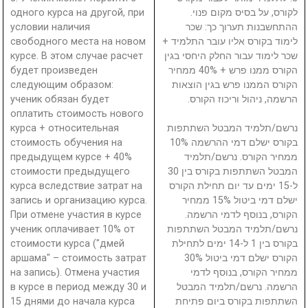
одного курса на другой, при
לקורס, על בסיס מקום פנוי.
условии наличия
ההתחשבנות תערוך כך: שכר
свободного места на новом
לימוד בקורס אליו עובר התלמיד +
курсе. В этом случае расчет
שכר לימוד עבור החלק היחסי בגין
будет произведен
הקורס ממנו פרש + 40% ממחיר
следующим образом:
הקורס הממנו פרש בגין הוצאות
ученик обязан будет
הרשמה, ניהול וריכוז הקורס.
оплатить стоимость нового
курса + относительная
נרשם/תלמיד המבטל השתתפות
стоимость обучения на
בקורס ישלם דמי ההרשמה 10%
предыдущем курсе + 40%
ממחיר הקורס. נרשם/תלמיד
стоимости предыдущего
המבטל השתתפות בקורס בין 30
курса вследствие затрат на
ל-15 ימים עד יום תחילת הקורס
запись и организацию курса.
ישלם דמי ביטול 15% ממחיר
При отмене участия в курсе
הקורס, בנוסף לדמי הרשמה.
ученик оплачивает 10% от
נרשם/תלמיד המבטל השתתפות
стоимости курса ("дмей
בקורס בין 1 ל-14 ימים לתחילת
аршама" – стоимость затрат
הקורס ישלם דמי ביטול 30%
на запись). Отмена участия
ממחיר הקורס, בנוסף לדמי
в курсе в период между 30 и
הרשמה. נרשם/תלמיד המבטל
15 днями до начала курса
השתתפות בקורס ביום פתיחת