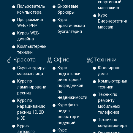
спортивный
Пользователь
Биржевые
массажист
компьютера
брокеры
Курс
Программист
Курс
Биоэнергетическ
WEB / PHP
практическая
массаж
бухгалтерия
Курсы WEB-
дизайна
Компьютерные
техники
Красота
Офис
Техники
Скульптурирующий
Курс
Ювелирное
массаж лица
подготовки
дело
риэлторов /
Курс по
Компьютерные
посредников
ламинированию
техники
по
ресниц
Техник по
недвижимости
Курс по
ремонту
Курс фото-
наращиванию
мобильных
видео
ресниц 1D, 2D
телефонов
оператор и
и 3D
Техник по
ведущий
Курсы
кондиционерам
Курс
детского
Оператор и