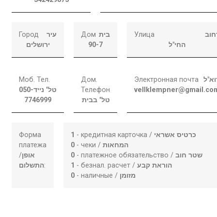
Город
עיר
Дом
בית
Улица
חוב
ירושלים
90-7
החי"ל
Моб. Тел.
Дом.
Электронная почта
וא"ל
050-
טל' נייד
Телефон
vellklempner@gmail.co
7746999
טל' בבית
Форма
1
- кредитная карточка /
כרטיס אשראי
платежа
0
- чеки /
המחאות
/
אופן
0
- платежное обязательство /
שטר חוב
התשלום
:
1
- безнал. расчет /
הוראת קבע
0
- наличные /
מזומן