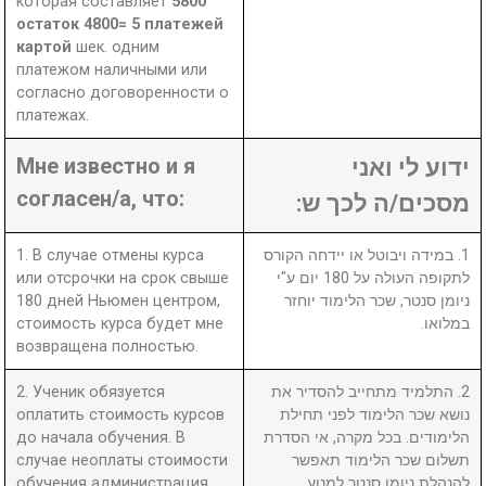
которая составляет
5800
остаток 4800= 5 платежей
картой
шек. одним
платежом наличными или
согласно договоренности о
платежах.
Мне известно и я
ידוע לי ואני
согласен/а, что:
מסכים/ה לכך ש:
1. В случае отмены курса
1. במידה ויבוטל או יידחה הקורס
или отсрочки на срок свыше
לתקופה העולה על 180 יום ע"י
180 дней Ньюмен центром,
ניומן סנטר, שכר הלימוד יוחזר
стоимость курса будет мне
במלואו.
возвращена полностью.
2. Ученик обязуется
2. התלמיד מתחייב להסדיר את
оплатить стоимость курсов
נושא שכר הלימוד לפני תחילת
до начала обучения. В
הלימודים. בכל מקרה, אי הסדרת
случае неоплаты стоимости
תשלום שכר הלימוד תאפשר
обучения администрация
להנהלת ניומן סנטר למנוע