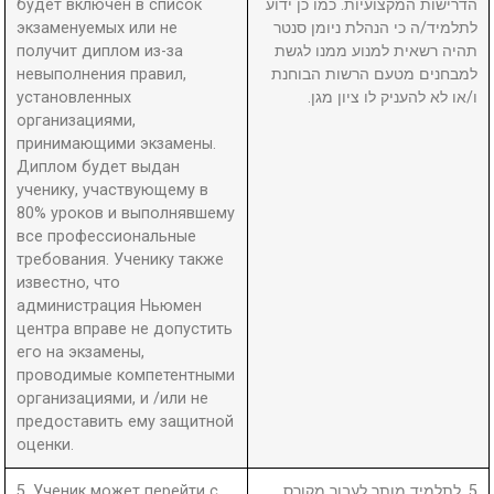
будет включен в список
הדרישות המקצועיות. כמו כן ידוע
экзаменуемых или не
לתלמיד/ה כי הנהלת ניומן סנטר
получит диплом из-за
תהיה רשאית למנוע ממנו לגשת
невыполнения правил,
למבחנים מטעם הרשות הבוחנת
установленных
ו/או לא להעניק לו ציון מגן.
организациями,
принимающими экзамены.
Диплом будет выдан
ученику, участвующему в
80% уроков и выполнявшему
все профессиональные
требования. Ученику также
известно, что
администрация Ньюмен
центра вправе не допустить
его на экзамены,
проводимые компетентными
организациями, и /или не
предоставить ему защитной
оценки.
5. Ученик может перейти с
5. לתלמיד מותר לעבור מקורס