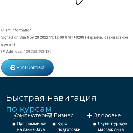
Client Information
Signed on
Sun Nov 20 2022 11:12:00 GMT+0200 (Израиль, стандартное
время)
IP Address:
109.253.193.185
Print Contract
Быстрая навигация
по курсам
Компьютеры
Бизнес
Здоровье
и IT
Программирование
Курс
Скульптурирующ
на языке Java
подготовки
массаж лица