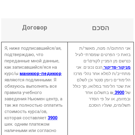
Договор
הסכם
Я, ниже подписавшийся/ая,
אני החתום/ה מטה, מאשר/ת
подтверждаю, что
בזאת כי הפרטים שמסרתי לעיל
переданные мной данные,
כנרשם מן המניין לקורס\ים
как записавшийся/яся на
הנם נכונים. אני
מניקור-פדיקור
курс/ы
маникюр-педикюр
מתחייב/ת למלא אחר נהלי מרכז
являются подлинными. Я
הלימודים ניומן סנטר וכן לשלם
обязуюсь выполнять все
את שכר הלימוד במלואו, סך כולל
правила учебного
₪ בתשלום אחד
3900
של
заведения Ньюмен центр, а
ובמזומן, או על פי הסדר
так же полностью оплатить
תשלומים, שעליו הוסכם.
стоимость курса/ов,
которая составляет
3900
шек. одним платежом
наличными или согласно