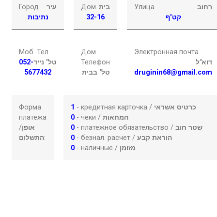
Город
עיר
Дом
בית
Улица
רחוב
נתיבות
32-16
קט'ף
Моб. Тел.
Дом.
Электронная почта
052-
טל' נייד
Телефон
דוא"ל
5677432
טל' בבית
druginin68@gmail.com
Форма
1
- кредитная карточка /
כרטיס אשראי
платежа
0
- чеки /
המחאות
/
אופן
0
- платежное обязательство /
שטר חוב
התשלום
:
0
- безнал. расчет /
הוראת קבע
0
- наличные /
מזומן