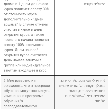
днями и 1 днем до начала
הכלולים בקורס.
курса повлечет оплату 30%
от стоимости курса,
дополнительно к "дмей
аршама". В случае отмены
участия в курсе в день
открытия курса, а также
после его начала повлечет
оплату 100% стоимости
курса. Днем начала/
открытия курса считается
день начала занятий в
группе или индивидуальное
занятие, входящее в курс.
6. Мне известно и я
6. ידוע לי ואני מסכים/ה כי יתכנו
согласен/а, что в процессе
במהלך תקופת הלימודים שינויים
обучения могут возникнуть
בתוכנית הלימודים, בזהות
изменения в программе
המרצים, בימי /שעות/מיקום
обучения/в
הלימוד.
преподавательском