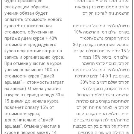
будет произведен
הקורס ממנו פרש + 40% ממחיר
следующим образом:
הקורס הממנו פרש בגין הוצאות
ученик обязан будет
הרשמה, ניהול וריכוז הקורס.
оплатить стоимость нового
курса + относительная
נרשם/תלמיד המבטל השתתפות
стоимость обучения на
בקורס ישלם דמי ההרשמה 10%
предыдущем курсе + 40%
ממחיר הקורס. נרשם/תלמיד
стоимости предыдущего
המבטל השתתפות בקורס בין 30
курса вследствие затрат на
ל-15 ימים עד יום תחילת הקורס
запись и организацию курса.
ישלם דמי ביטול 15% ממחיר
При отмене участия в курсе
הקורס, בנוסף לדמי הרשמה.
ученик оплачивает 10% от
נרשם/תלמיד המבטל השתתפות
стоимости курса ("дмей
בקורס בין 1 ל-14 ימים לתחילת
аршама" – стоимость затрат
הקורס ישלם דמי ביטול 30%
на запись). Отмена участия
ממחיר הקורס, בנוסף לדמי
в курсе в период между 30 и
הרשמה. נרשם/תלמיד המבטל
15 днями до начала курса
השתתפות בקורס ביום פתיחת
повлечет оплату 15% от
הקורס או לאחר פתיחת הקורס
стоимости курса,
יחויב במלוא מחיר הקורס. ליום
дополнительно к "дмей
פתיחת/תחילת הקורס נחשב יום
аршама". Отмена участия в
תחילת הלימודים בקורס בקבוצה
курсе в период между 14
או תחילת השיעורים הפרטיים