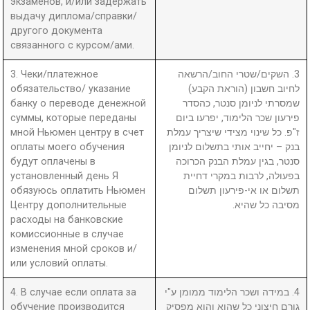
экзаменов, и/или задержать
выдачу диплома/справки/
другого документа
связанного с курсом/ами.
3. Чеки/платежное
3. השקים/שטרי החוב/הרשאה
обязательство/ указание
לחיוב חשבון (הוראת הקבע)
банку о переводе денежной
שמסרתי לניומן סנטר, כהסדר
суммы, которые переданы
פירעון שכר הלימוד, יפרעו ביום
мной Ньюмен центру в счет
ז"פ. כל שינוי מצידי שיצריך עמלת
оплаты моего обучения
בנק – יחייב אותי בתשלום לניומן
будут оплачены в
סנטר, בגין עמלת הבנק הכרוכה
установленный день Я
בפעולה, לרבות במקרי דחיית
обязуюсь оплатить Ньюмен
תשלום או אי-פירעון תשלום
Центру дополнительные
מסיבה כל שהיא.
расходы на банковские
комиссионные в случае
изменения мной сроков и/
или условий оплаты.
4. В случае если оплата за
4. במידה ושכר הלימוד ממומן ע"י
обучение производится
גורם חיצוני כל שהוא והוא מפסיק