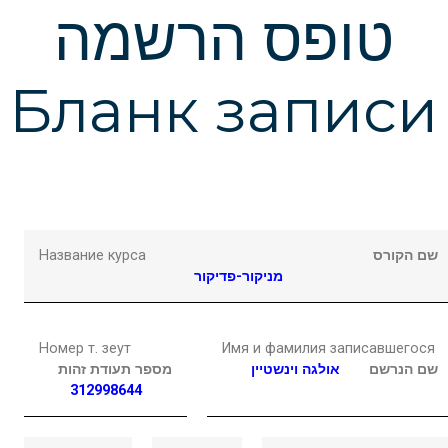
Подчеркнуть ссылки
format_underlined
טופס הרשמה
Выделить ссылки
font_download
Бланк записи
Сбросить
cached
настройки
Название курса
שם הקורס
מניקור-פדיקור
Номер т. зеут
Имя и фамилия записавшегося
שם הנרשם
אולגה
וינשטיין
מספר תעודת זהות
312998644