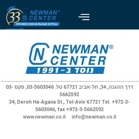
Отключить вспышки
visibility_off
Выделить заголовки
title
Цвет фона
settings
Уменьшить
zoom_out
Увеличить
zoom_in
_________________________________________________
דרך ההגנה, 34, תל-אביב 67721 טל. 03-5603046, פקס 03-
Уменьшить шрифт
remove_circle_outline
5662592
Увеличить шрифт
add_circle_outline
34, Dereh Ha-Agana St., Tel-Aviv 67721 Tel. +972-3-
5603046, fax +972-3-5662592
Читабельный шрифт
spellcheck
www.newman.co.il
info@newman.co.il
Яркий контраст
brightness_high
Темный контраст
brightness_low