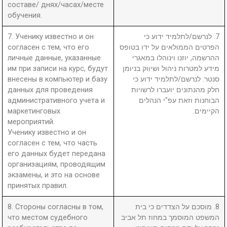
составе/ днях/часах/месте
обучения.
7. Ученику известно и он
7. לנרשם/לתלמיד ידוע כי
согласен с тем, что его
הפרטים הממולאים על ידו בטופס
личные данные, указанные
ההרשמה, יוזנו וינוהלו במאגרי
им при записи на курс, будут
מידע למטרות ניהול ושיווק בניומן
внесены в компьютер и базу
סנטר. לנרשם/לתלמיד ידוע כי
данных для проведения
חלק מהנתונים יועברו לרשויות
административного учета и
הבוחנות וזאת עפ"י הנהלים
маркетинговых
הקיימים.
мероприятий.
Ученику известно и он
согласен с тем, что часть
его данных будет передана
организациям, проводящим
экзамены, и это на основе
принятых правил.
8. Стороны согласны в том,
8. מוסכם על הצדדים כי בית
что местом судебного
המשפט המוסמך במחוז תל אביב