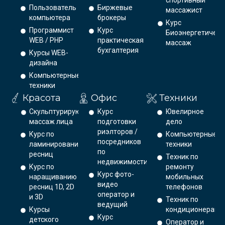
Пользователь
Биржевые
массажист
компьютера
брокеры
Курс
Программист
Курс
Биоэнергетическ
WEB / PHP
практическая
массаж
бухгалтерия
Курсы WEB-
дизайна
Компьютерные
техники
Красота
Офис
Техники
Скульптурирующий
Курс
Ювелирное
массаж лица
подготовки
дело
риэлторов /
Курс по
Компьютерные
посредников
ламинированию
техники
по
ресниц
Техник по
недвижимости
Курс по
ремонту
Курс фото-
наращиванию
мобильных
видео
ресниц 1D, 2D
телефонов
оператор и
и 3D
Техник по
ведущий
Курсы
кондиционерам
Курс
детского
Оператор и