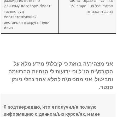
разбирательства по
נבחר על ידם כמקום השיפוט
данному договору, будет
הבלעדי לכל עניין הקשור ו/או
только суд
הנובע מהסכם זה.
соответствующей
инстанции в округе Тель-
Авив.
אני מצהיר\ה בזאת כי קיבלתי מידע מלא על
הקורס\ים הנ"ל וכי ידועות לי הנחיות ההרשמה
והביטול. אני מסכים\ה למלא אחר נהלי ניומן
סנטר.
Я подтверждаю, что я получил/а полную
информацию о данном/ых курсе/ах, и мне