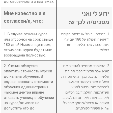
договоренности о платежах.
Мне известно и я
ידוע לי ואני
согласен/а, что:
מסכים/ה לכך ש:
1. В случае отмены курса
1. במידה ויבוטל או יידחה הקורס
или отсрочки на срок свыше
לתקופה העולה על 180 יום ע"י
180 дней Ньюмен центром,
ניומן סנטר, שכר הלימוד יוחזר
стоимость курса будет мне
במלואו.
возвращена полностью.
2. Ученик обязуется
2. התלמיד מתחייב להסדיר את
оплатить стоимость курсов
נושא שכר הלימוד לפני תחילת
до начала обучения. В
הלימודים. בכל מקרה, אי הסדרת
случае неоплаты стоимости
תשלום שכר הלימוד תאפשר
обучения администрация
להנהלת ניומן סנטר למנוע
Ньюмен центра вправе
השתתפות התלמיד בקורס\ים
отказать ученику в обучении
ו/או בבחינות ו/או תגרום לעיכוב
на курсе/ах и/или не
תעודה או אישור/מסמך אחר כל
допустить его до
שהוא הקשור לקורס\ים.