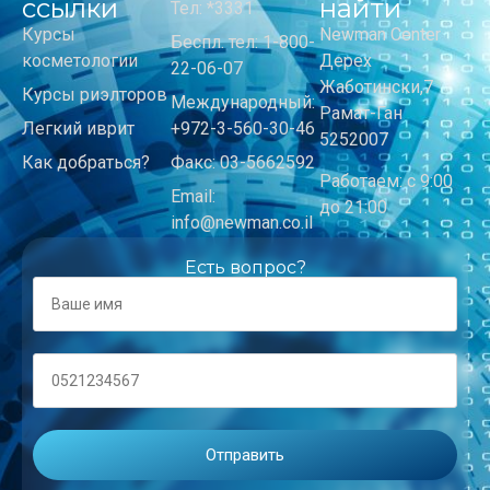
ссылки
найти
Тел: *3331
Курсы
Newman Center
Беспл. тел: 1-800-
косметологии
Дерех
22-06-07
Жаботински,7
Курсы риэлторов
Международный:
Рамат-Ган
Легкий иврит
+972-3-560-30-46
5252007
Как добраться?
Факс: 03-5662592
Работаем: с 9:00
Email:
до 21:00
info@newman.co.il
Есть вопрос?