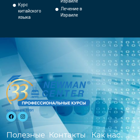
Израиле
Курс
Лечение в
китайского
Израиле
языка
Полезные
Контакты
Как нас