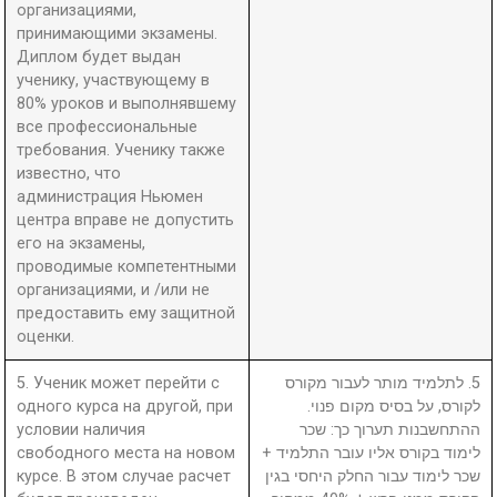
организациями,
принимающими экзамены.
Диплом будет выдан
ученику, участвующему в
80% уроков и выполнявшему
все профессиональные
требования. Ученику также
известно, что
администрация Ньюмен
центра вправе не допустить
его на экзамены,
проводимые компетентными
организациями, и /или не
предоставить ему защитной
оценки.
5. Ученик может перейти с
5. לתלמיד מותר לעבור מקורס
одного курса на другой, при
לקורס, על בסיס מקום פנוי.
условии наличия
ההתחשבנות תערוך כך: שכר
свободного места на новом
לימוד בקורס אליו עובר התלמיד +
курсе. В этом случае расчет
שכר לימוד עבור החלק היחסי בגין