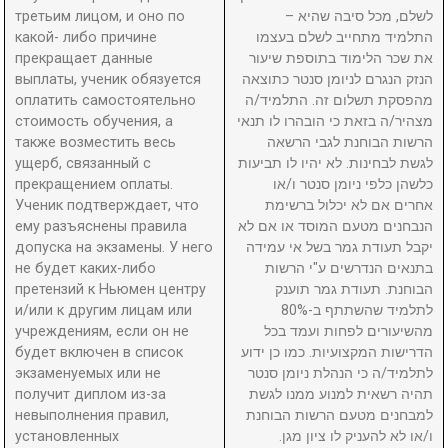
третьим лицом, и оно по
לשלם, מכל סיבה שהיא –
какой- либо причине
התלמיד מתחייב לשלם בעצמו
прекращает данные
את שכר הלימוד בתוספת שיעור
выплаты, ученик обязуется
הנזק הנגרם לניומן סנטר כתוצאה
оплатить самостоятельно
מהפסקת תשלום זה. התלמיד/ה
стоимость обучения, а
מצהיר/ה בזאת כי הובהרו לו תנאי
также возместить весь
הרשות הבוחנת לגבי הרשאה
ущерб, связанный с
לגשת לבחינות. לא יהיו לו תביעות
прекращением оплаты.
כלשהן כלפי ניומן סנטר ו/או
Ученик подтверждает, что
אחרים אם לא יכלול ברשימת
ему разъяснены правила
הנבחנים מטעם המוסד או אם לא
допуска на экзамены. У него
יקבל תעודת גמר בשל אי עמידה
не будет каких-либо
בתנאים הנדרשים ע"י הרשות
претензий к Ньюмен центру
הבוחנת. תעודת גמר תוענק
и/или к другим лицам или
לתלמיד שהשתתף ב-80%
учреждениям, если он не
מהשיעורים לפחות ועמד בכל
будет включен в список
הדרישות המקצועיות. כמו כן ידוע
экзаменуемых или не
לתלמיד/ה כי הנהלת ניומן סנטר
получит диплом из-за
תהיה רשאית למנוע ממנו לגשת
невыполнения правил,
למבחנים מטעם הרשות הבוחנת
установленных
ו/או לא להעניק לו ציון מגן.