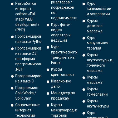
риэлторов /
Разработка
Курс
посредников
интернет-
кинезиологии
по
сайтов «Full
и остеопатии
недвижимости
stack WEB
Курсы
development»
Курс фото-
детского
(PHP)
видео
массажа
оператор и
Программирование
Курс
ведущий
на языке Python.
мануальная
Курс
Программирование
терапия
практического
на языке C#,
Курсы
трейдинга на
платформа
акупрессуры и
Forex
программирования
точечного
.NET
Курсы
массажа
криптовалют
Программирование
Курсы
на языке С
Ювелирное
массажа
дело
Программист
Курсы
SolidWorks /
Менеджер по
гомеопатии
SolidCam
продажам
Курсы
Современные
Курсы
акупунктуры
интернет-
международной
Курс
технологии
торговли
спортивный