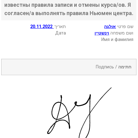
известны правила записи и отмены курса/ов. Я
согласен/а выполнять правила Ньюмен центра.
20.11.2022
:תאריך
אולגה
שם פרטי
Дата
וינשטיין
ושם משפחה
Имя и фамилия
Подпись /
חתימה