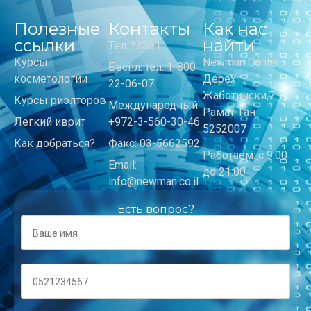
Полезные
Контакты
Как нас
ссылки
найти
Тел: *3331
Курсы
Newman Center
Беспл. тел: 1-800-
косметологии
Дерех
22-06-07
Жаботински,7
Курсы риэлторов
Международный:
Рамат-Ган
Легкий иврит
+972-3-560-30-46
5252007
Как добраться?
Факс: 03-5662592
Работаем: с 9:00
Email:
до 21:00
info@newman.co.il
Есть вопрос?