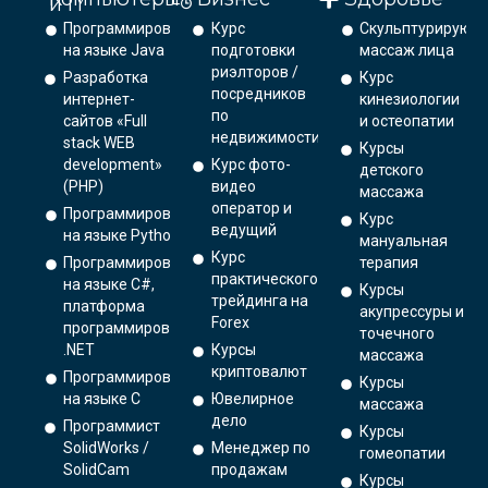
и IT
Программирование
Курс
Скульптурирующ
на языке Java
подготовки
массаж лица
риэлторов /
Разработка
Курс
посредников
интернет-
кинезиологии
по
сайтов «Full
и остеопатии
недвижимости
stack WEB
Курсы
development»
Курс фото-
детского
(PHP)
видео
массажа
оператор и
Программирование
Курс
ведущий
на языке Python.
мануальная
Курс
Программирование
терапия
практического
на языке C#,
Курсы
трейдинга на
платформа
акупрессуры и
Forex
программирования
точечного
.NET
Курсы
массажа
криптовалют
Программирование
Курсы
на языке С
Ювелирное
массажа
дело
Программист
Курсы
SolidWorks /
Менеджер по
гомеопатии
SolidCam
продажам
Курсы