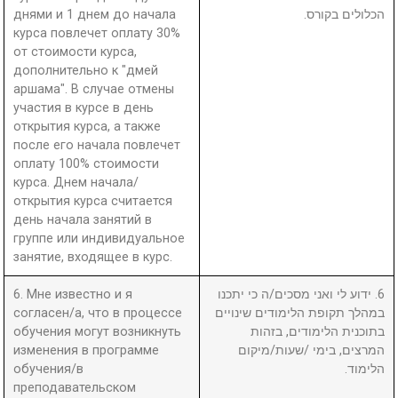
днями и 1 днем до начала
הכלולים בקורס.
курса повлечет оплату 30%
от стоимости курса,
дополнительно к "дмей
аршама". В случае отмены
участия в курсе в день
открытия курса, а также
после его начала повлечет
оплату 100% стоимости
курса. Днем начала/
открытия курса считается
день начала занятий в
группе или индивидуальное
занятие, входящее в курс.
6. Мне известно и я
6. ידוע לי ואני מסכים/ה כי יתכנו
согласен/а, что в процессе
במהלך תקופת הלימודים שינויים
обучения могут возникнуть
בתוכנית הלימודים, בזהות
изменения в программе
המרצים, בימי /שעות/מיקום
обучения/в
הלימוד.
преподавательском