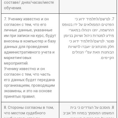
составе/ днях/часах/месте
обучения.
7. Ученику известно и он
7. לנרשם/לתלמיד ידוע כי
согласен с тем, что его
הפרטים הממולאים על ידו בטופס
личные данные, указанные
ההרשמה, יוזנו וינוהלו במאגרי
им при записи на курс, будут
מידע למטרות ניהול ושיווק בניומן
внесены в компьютер и базу
סנטר. לנרשם/לתלמיד ידוע כי
данных для проведения
חלק מהנתונים יועברו לרשויות
административного учета и
הבוחנות וזאת עפ"י הנהלים
маркетинговых
הקיימים.
мероприятий.
Ученику известно и он
согласен с тем, что часть
его данных будет передана
организациям, проводящим
экзамены, и это на основе
принятых правил.
8. Стороны согласны в том,
8. מוסכם על הצדדים כי בית
что местом судебного
המשפט המוסמך במחוז תל אביב