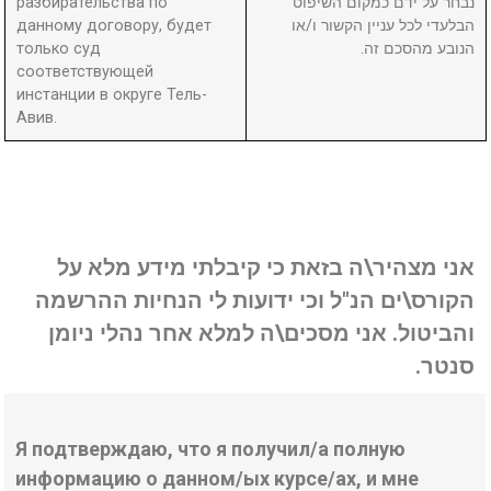
разбирательства по
נבחר על ידם כמקום השיפוט
данному договору, будет
הבלעדי לכל עניין הקשור ו/או
только суд
הנובע מהסכם זה.
соответствующей
инстанции в округе Тель-
Авив.
אני מצהיר\ה בזאת כי קיבלתי מידע מלא על
הקורס\ים הנ"ל וכי ידועות לי הנחיות ההרשמה
והביטול. אני מסכים\ה למלא אחר נהלי ניומן
סנטר.
Я подтверждаю, что я получил/а полную
информацию о данном/ых курсе/ах, и мне