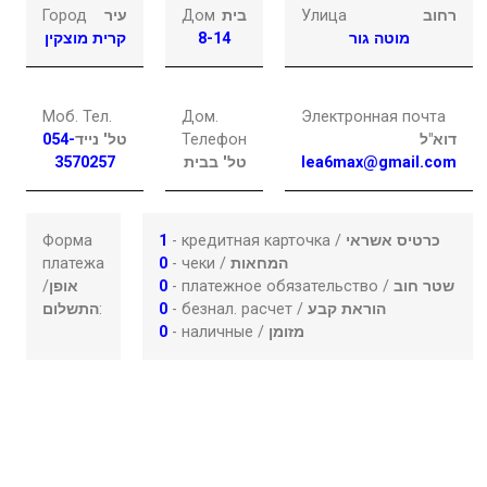
Город
עיר
Дом
בית
Улица
רחוב
קרית מוצקין
8-14
מוטה גור
Моб. Тел.
Дом.
Электронная почта
054-
טל' נייד
Телефон
דוא"ל
3570257
טל' בבית
lea6max@gmail.com
Форма
1
- кредитная карточка /
כרטיס אשראי
платежа
0
- чеки /
המחאות
/
אופן
0
- платежное обязательство /
שטר חוב
התשלום
:
0
- безнал. расчет /
הוראת קבע
0
- наличные /
מזומן