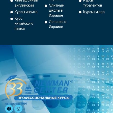
Лингафонный
Курсы
английский
Элитные
турагентов
школы в
Курсы иврита
Курсы гиюра
Израиле
Курс
Лечение в
китайского
Израиле
языка