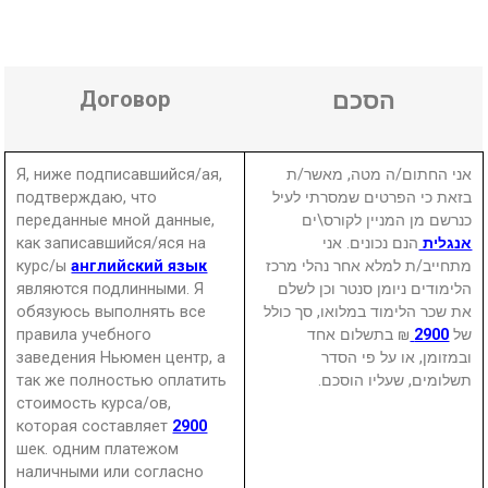
Договор
הסכם
Я, ниже подписавшийся/ая,
אני החתום/ה מטה, מאשר/ת
подтверждаю, что
בזאת כי הפרטים שמסרתי לעיל
переданные мной данные,
כנרשם מן המניין לקורס\ים
как записавшийся/яся на
הנם נכונים. אני
אנגלית
курс/ы
английский язык
מתחייב/ת למלא אחר נהלי מרכז
являются подлинными. Я
הלימודים ניומן סנטר וכן לשלם
обязуюсь выполнять все
את שכר הלימוד במלואו, סך כולל
правила учебного
₪ בתשלום אחד
2900
של
заведения Ньюмен центр, а
ובמזומן, או על פי הסדר
так же полностью оплатить
תשלומים, שעליו הוסכם.
стоимость курса/ов,
которая составляет
2900
шек. одним платежом
наличными или согласно