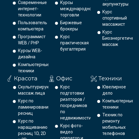
Современные
Курсы
акупунктуры
интернет-
международной
Курс
технологии
торговли
спортивный
Пользователь
Биржевые
массажист
компьютера
брокеры
Курс
Программист
Курс
Биоэнергетическ
WEB / PHP
практическая
массаж
бухгалтерия
Курсы WEB-
дизайна
Компьютерные
техники
Красота
Офис
Техники
Скульптурирующий
Курс
Ювелирное
массаж лица
подготовки
дело
риэлторов /
Курс по
Компьютерные
посредников
ламинированию
техники
по
ресниц
Техник по
недвижимости
Курс по
ремонту
Курс фото-
наращиванию
мобильных
видео
ресниц 1D, 2D
телефонов
оператор и