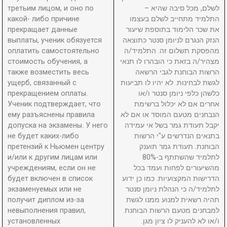
третьим лицом, и оно по
לשלם, מכל סיבה שהיא –
какой- либо причине
התלמיד מתחייב לשלם בעצמו
прекращает данные
את שכר הלימוד בתוספת שיעור
выплаты, ученик обязуется
הנזק הנגרם לניומן סנטר כתוצאה
оплатить самостоятельно
מהפסקת תשלום זה. התלמיד/ה
стоимость обучения, а
מצהיר/ה בזאת כי הובהרו לו תנאי
также возместить весь
הרשות הבוחנת לגבי הרשאה
ущерб, связанный с
לגשת לבחינות. לא יהיו לו תביעות
прекращением оплаты.
כלשהן כלפי ניומן סנטר ו/או
Ученик подтверждает, что
אחרים אם לא יכלול ברשימת
ему разъяснены правила
הנבחנים מטעם המוסד או אם לא
допуска на экзамены. У него
יקבל תעודת גמר בשל אי עמידה
не будет каких-либо
בתנאים הנדרשים ע"י הרשות
претензий к Ньюмен центру
הבוחנת. תעודת גמר תוענק
и/или к другим лицам или
לתלמיד שהשתתף ב-80%
учреждениям, если он не
מהשיעורים לפחות ועמד בכל
будет включен в список
הדרישות המקצועיות. כמו כן ידוע
экзаменуемых или не
לתלמיד/ה כי הנהלת ניומן סנטר
получит диплом из-за
תהיה רשאית למנוע ממנו לגשת
невыполнения правил,
למבחנים מטעם הרשות הבוחנת
установленных
ו/או לא להעניק לו ציון מגן.