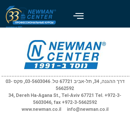
Отключить вспышки
visibility_off
Выделить заголовки
title
Цвет фона
settings
Уменьшить
zoom_out
Увеличить
zoom_in
_________________________________________________
דרך ההגנה, 34, תל-אביב 67721 טל. 03-5603046, פקס 03-
Уменьшить шрифт
remove_circle_outline
5662592
Увеличить шрифт
add_circle_outline
34, Dereh Ha-Agana St., Tel-Aviv 67721 Tel. +972-3-
5603046, fax +972-3-5662592
Читабельный шрифт
spellcheck
www.newman.co.il
info@newman.co.il
Яркий контраст
brightness_high
Темный контраст
brightness_low