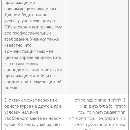
организациями,
принимающими экзамены.
Диплом будет выдан
ученику, участвующему в
80% уроков и выполнявшему
все профессиональные
требования. Ученику также
известно, что
администрация Ньюмен
центра вправе не допустить
его на экзамены,
проводимые компетентными
организациями, и /или не
предоставить ему защитной
оценки.
5. Ученик может перейти с
5. לתלמיד מותר לעבור מקורס
одного курса на другой, при
לקורס, על בסיס מקום פנוי.
условии наличия
ההתחשבנות תערוך כך: שכר
свободного места на новом
לימוד בקורס אליו עובר התלמיד +
курсе. В этом случае расчет
שכר לימוד עבור החלק היחסי בגין