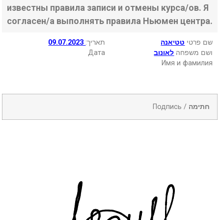
известны правила записи и отмены курса/ов. Я
согласен/а выполнять правила Ньюмен центра.
09.07.2023
:תאריך
טטיאנה
שם פרטי
Дата
לאונוב
ושם משפחה
Имя и фамилия
Подпись /
חתימה