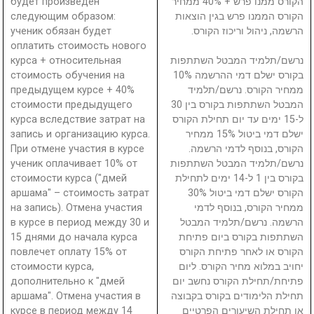
будет произведен
הקורס ממנו פרש + 40% ממחיר
следующим образом:
הקורס הממנו פרש בגין הוצאות
ученик обязан будет
הרשמה, ניהול וריכוז הקורס.
оплатить стоимость нового
курса + относительная
נרשם/תלמיד המבטל השתתפות
стоимость обучения на
בקורס ישלם דמי ההרשמה 10%
предыдущем курсе + 40%
ממחיר הקורס. נרשם/תלמיד
стоимости предыдущего
המבטל השתתפות בקורס בין 30
курса вследствие затрат на
ל-15 ימים עד יום תחילת הקורס
запись и организацию курса.
ישלם דמי ביטול 15% ממחיר
При отмене участия в курсе
הקורס, בנוסף לדמי הרשמה.
ученик оплачивает 10% от
נרשם/תלמיד המבטל השתתפות
стоимости курса ("дмей
בקורס בין 1 ל-14 ימים לתחילת
аршама" – стоимость затрат
הקורס ישלם דמי ביטול 30%
на запись). Отмена участия
ממחיר הקורס, בנוסף לדמי
в курсе в период между 30 и
הרשמה. נרשם/תלמיד המבטל
15 днями до начала курса
השתתפות בקורס ביום פתיחת
повлечет оплату 15% от
הקורס או לאחר פתיחת הקורס
стоимости курса,
יחויב במלוא מחיר הקורס. ליום
дополнительно к "дмей
פתיחת/תחילת הקורס נחשב יום
аршама". Отмена участия в
תחילת הלימודים בקורס בקבוצה
курсе в период между 14
או תחילת השיעורים הפרטיים