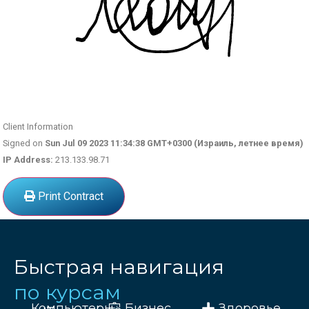
Client Information
Signed on
Sun Jul 09 2023 11:34:38 GMT+0300 (Израиль, летнее время)
IP Address:
213.133.98.71
Print Contract
Быстрая навигация
по курсам
Компьютеры
Бизнес
Здоровье