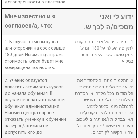
договоренности о платежах.
Мне известно и я
ידוע לי ואני
согласен/а, что:
מסכים/ה לכך ש:
1. В случае отмены курса
1. במידה ויבוטל או יידחה הקורס
или отсрочки на срок свыше
לתקופה העולה על 180 יום ע"י
180 дней Ньюмен центром,
ניומן סנטר, שכר הלימוד יוחזר
стоимость курса будет мне
במלואו.
возвращена полностью.
2. Ученик обязуется
2. התלמיד מתחייב להסדיר את
оплатить стоимость курсов
נושא שכר הלימוד לפני תחילת
до начала обучения. В
הלימודים. בכל מקרה, אי הסדרת
случае неоплаты стоимости
תשלום שכר הלימוד תאפשר
обучения администрация
להנהלת ניומן סנטר למנוע
Ньюмен центра вправе
השתתפות התלמיד בקורס\ים
отказать ученику в обучении
ו/או בבחינות ו/או תגרום לעיכוב
на курсе/ах и/или не
תעודה או אישור/מסמך אחר כל
допустить его до
שהוא הקשור לקורס\ים.