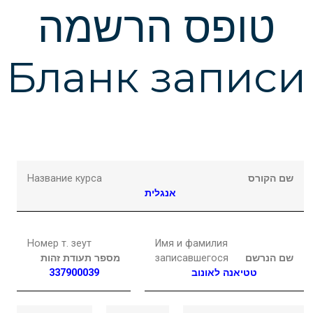
Подчеркнуть ссылки
format_underlined
טופס הרשמה
Выделить ссылки
font_download
Бланк записи
Сбросить
cached
настройки
Название курса
שם הקורס
אנגלית
Номер т. зеут
Имя и фамилия
מספר תעודת זהות
записавшегося
שם הנרשם
337900039
לאונוב
טטיאנה