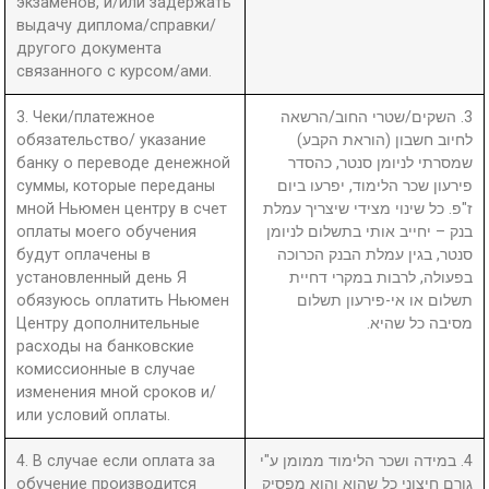
экзаменов, и/или задержать
выдачу диплома/справки/
другого документа
связанного с курсом/ами.
3. Чеки/платежное
3. השקים/שטרי החוב/הרשאה
обязательство/ указание
לחיוב חשבון (הוראת הקבע)
банку о переводе денежной
שמסרתי לניומן סנטר, כהסדר
суммы, которые переданы
פירעון שכר הלימוד, יפרעו ביום
мной Ньюмен центру в счет
ז"פ. כל שינוי מצידי שיצריך עמלת
оплаты моего обучения
בנק – יחייב אותי בתשלום לניומן
будут оплачены в
סנטר, בגין עמלת הבנק הכרוכה
установленный день Я
בפעולה, לרבות במקרי דחיית
обязуюсь оплатить Ньюмен
תשלום או אי-פירעון תשלום
Центру дополнительные
מסיבה כל שהיא.
расходы на банковские
комиссионные в случае
изменения мной сроков и/
или условий оплаты.
4. В случае если оплата за
4. במידה ושכר הלימוד ממומן ע"י
обучение производится
גורם חיצוני כל שהוא והוא מפסיק