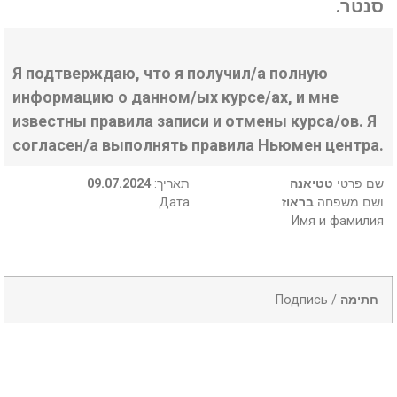
סנטר.
Я подтверждаю, что я получил/а полную
информацию о данном/ых курсе/ах, и мне
известны правила записи и отмены курса/ов. Я
согласен/а выполнять правила Ньюмен центра.
09.07.2024
:תאריך
טטיאנה
שם פרטי
Дата
בראוז
ושם משפחה
Имя и фамилия
Подпись /
חתימה