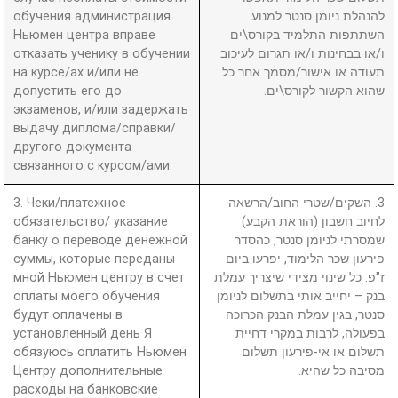
обучения администрация
להנהלת ניומן סנטר למנוע
Ньюмен центра вправе
השתתפות התלמיד בקורס\ים
отказать ученику в обучении
ו/או בבחינות ו/או תגרום לעיכוב
на курсе/ах и/или не
תעודה או אישור/מסמך אחר כל
допустить его до
שהוא הקשור לקורס\ים.
экзаменов, и/или задержать
выдачу диплома/справки/
другого документа
связанного с курсом/ами.
3. Чеки/платежное
3. השקים/שטרי החוב/הרשאה
обязательство/ указание
לחיוב חשבון (הוראת הקבע)
банку о переводе денежной
שמסרתי לניומן סנטר, כהסדר
суммы, которые переданы
פירעון שכר הלימוד, יפרעו ביום
мной Ньюмен центру в счет
ז"פ. כל שינוי מצידי שיצריך עמלת
оплаты моего обучения
בנק – יחייב אותי בתשלום לניומן
будут оплачены в
סנטר, בגין עמלת הבנק הכרוכה
установленный день Я
בפעולה, לרבות במקרי דחיית
обязуюсь оплатить Ньюмен
תשלום או אי-פירעון תשלום
Центру дополнительные
מסיבה כל שהיא.
расходы на банковские