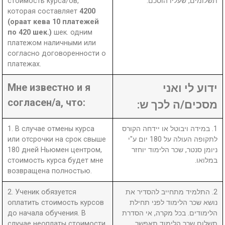
стоимость курса/ов,
תשלומים, שעליו הוסכם.
которая составляет
4200
(ораат кева 10 платежей
по 420 шек.)
шек. одним
платежом наличными или
согласно договоренности о
платежах.
Мне известно и я
ידוע לי ואני
согласен/а, что:
מסכים/ה לכך ש:
1. В случае отмены курса
1. במידה ויבוטל או יידחה הקורס
или отсрочки на срок свыше
לתקופה העולה על 180 יום ע"י
180 дней Ньюмен центром,
ניומן סנטר, שכר הלימוד יוחזר
стоимость курса будет мне
במלואו.
возвращена полностью.
2. Ученик обязуется
2. התלמיד מתחייב להסדיר את
оплатить стоимость курсов
נושא שכר הלימוד לפני תחילת
до начала обучения. В
הלימודים. בכל מקרה, אי הסדרת
случае неоплаты стоимости
תשלום שכר הלימוד תאפשר