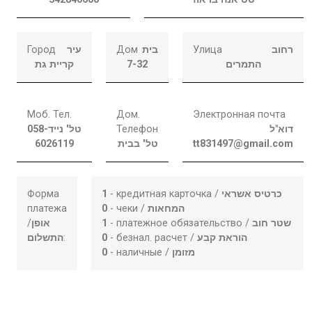
Город
עיר
Дом
בית
Улица
רחוב
קריית גת
7-32
התמרים
Моб. Тел.
Дом.
Электронная почта
058-
טל' נייד
Телефон
דוא"ל
6026119
טל' בבית
tt831497@gmail.com
Форма
1
- кредитная карточка /
כרטיס אשראי
платежа
0
- чеки /
המחאות
/
אופן
1
- платежное обязательство /
שטר חוב
התשלום
:
0
- безнал. расчет /
הוראת קבע
0
- наличные /
מזומן