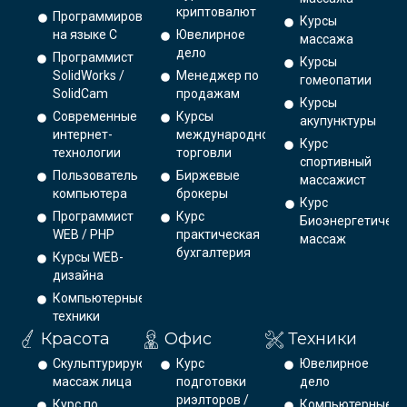
криптовалют
Программирование
Курсы
на языке С
Ювелирное
массажа
дело
Программист
Курсы
SolidWorks /
Менеджер по
гомеопатии
SolidCam
продажам
Курсы
Современные
Курсы
акупунктуры
интернет-
международной
Курс
технологии
торговли
спортивный
Пользователь
Биржевые
массажист
компьютера
брокеры
Курс
Программист
Курс
Биоэнергетическ
WEB / PHP
практическая
массаж
бухгалтерия
Курсы WEB-
дизайна
Компьютерные
техники
Красота
Офис
Техники
Скульптурирующий
Курс
Ювелирное
массаж лица
подготовки
дело
риэлторов /
Курс по
Компьютерные