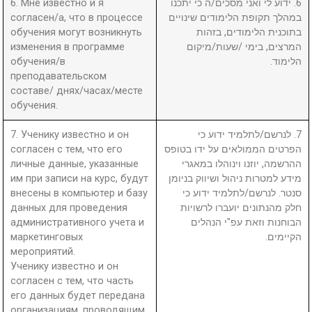
6. Мне известно и я
6. ידוע לי ואני מסכים/ה כי יתכנו
согласен/а, что в процессе
במהלך תקופת הלימודים שינויים
обучения могут возникнуть
בתוכנית הלימודים, בזהות
изменения в программе
המרצים, בימי /שעות/מיקום
обучения/в
הלימוד.
преподавательском
составе/ днях/часах/месте
обучения.
7. Ученику известно и он
7. לנרשם/לתלמיד ידוע כי
согласен с тем, что его
הפרטים הממולאים על ידו בטופס
личные данные, указанные
ההרשמה, יוזנו וינוהלו במאגרי
им при записи на курс, будут
מידע למטרות ניהול ושיווק בניומן
внесены в компьютер и базу
סנטר. לנרשם/לתלמיד ידוע כי
данных для проведения
חלק מהנתונים יועברו לרשויות
административного учета и
הבוחנות וזאת עפ"י הנהלים
маркетинговых
הקיימים.
мероприятий.
Ученику известно и он
согласен с тем, что часть
его данных будет передана
организациям, проводящим