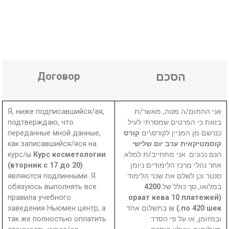
Договор
הסכם
Я, ниже подписавшийся/ая,
אני החתום/ה מטה, מאשר/ת
подтверждаю, что
בזאת כי הפרטים שמסרתי לעיל
переданные мной данные,
קורס
כנרשם מן המניין לקורס\ים
как записавшийся/яся на
קוסמטיקאית ערב יום שלישי
курс/ы
Курс косметологии
הנם נכונים. אני מתחייב/ת למלא
(вторник с 17 до 20)
אחר נהלי מרכז הלימודים ניומן
являются подлинными. Я
סנטר וכן לשלם את שכר הלימוד
обязуюсь выполнять все
4200
במלואו, סך כולל של
правила учебного
(ораат кева 10 платежей
заведения Ньюмен центр, а
₪ בתשלום אחד
по 420 шек.)
так же полностью оплатить
ובמזומן, או על פי הסדר