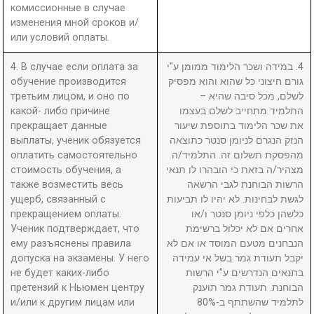
комиссионные в случае
изменения мной сроков и/
или условий оплаты.
4. В случае если оплата за
4. במידה ושכר הלימוד ממומן ע"י
обучение производится
גורם חיצוני כל שהוא והוא מפסיק
третьим лицом, и оно по
לשלם, מכל סיבה שהיא –
какой- либо причине
התלמיד מתחייב לשלם בעצמו
прекращает данные
את שכר הלימוד בתוספת שיעור
выплаты, ученик обязуется
הנזק הנגרם לניומן סנטר כתוצאה
оплатить самостоятельно
מהפסקת תשלום זה. התלמיד/ה
стоимость обучения, а
מצהיר/ה בזאת כי הובהרו לו תנאי
также возместить весь
הרשות הבוחנת לגבי הרשאה
ущерб, связанный с
לגשת לבחינות. לא יהיו לו תביעות
прекращением оплаты.
כלשהן כלפי ניומן סנטר ו/או
Ученик подтверждает, что
אחרים אם לא יכלול ברשימת
ему разъяснены правила
הנבחנים מטעם המוסד או אם לא
допуска на экзамены. У него
יקבל תעודת גמר בשל אי עמידה
не будет каких-либо
בתנאים הנדרשים ע"י הרשות
претензий к Ньюмен центру
הבוחנת. תעודת גמר תוענק
и/или к другим лицам или
לתלמיד שהשתתף ב-80%