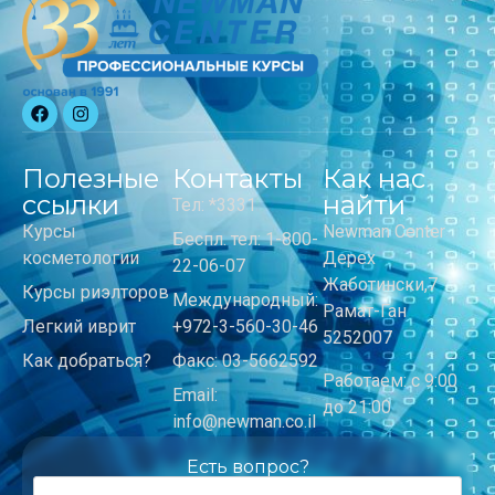
Полезные
Контакты
Как нас
ссылки
найти
Тел: *3331
Курсы
Newman Center
Беспл. тел: 1-800-
косметологии
Дерех
22-06-07
Жаботински,7
Курсы риэлторов
Международный:
Рамат-Ган
Легкий иврит
+972-3-560-30-46
5252007
Как добраться?
Факс: 03-5662592
Работаем: с 9:00
Email:
до 21:00
info@newman.co.il
Есть вопрос?