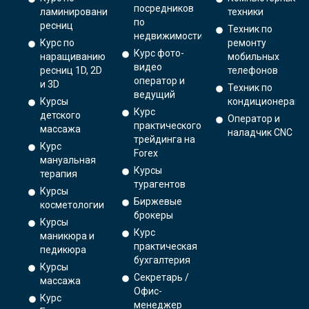
посредников
ламинированию
техники
по
ресниц
Техник по
недвижимости
Курс по
ремонту
Курс фото-
наращиванию
мобильных
видео
ресниц 1D, 2D
телефонов
оператор и
и 3D
Техник по
ведущий
Курсы
кондиционерам
Курс
детского
Оператор и
практического
массажа
наладчик CNC
трейдинга на
Курс
Forex
мануальная
Курсы
терапия
турагентов
Курсы
Биржевые
косметологии
брокеры
Курсы
Курс
маникюра и
практическая
педикюра
бухгалтерия
Курсы
Секретарь /
массажа
Офис-
Курс
менеджер