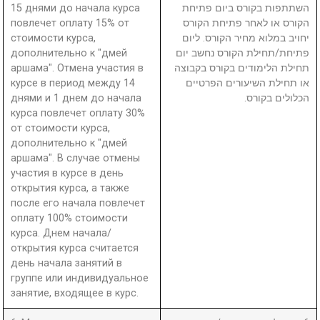
15 днями до начала курса
השתתפות בקורס ביום פתיחת
повлечет оплату 15% от
הקורס או לאחר פתיחת הקורס
стоимости курса,
יחויב במלוא מחיר הקורס. ליום
дополнительно к "дмей
פתיחת/תחילת הקורס נחשב יום
аршама". Отмена участия в
תחילת הלימודים בקורס בקבוצה
курсе в период между 14
או תחילת השיעורים הפרטיים
днями и 1 днем до начала
הכלולים בקורס.
курса повлечет оплату 30%
от стоимости курса,
дополнительно к "дмей
аршама". В случае отмены
участия в курсе в день
открытия курса, а также
после его начала повлечет
оплату 100% стоимости
курса. Днем начала/
открытия курса считается
день начала занятий в
группе или индивидуальное
занятие, входящее в курс.