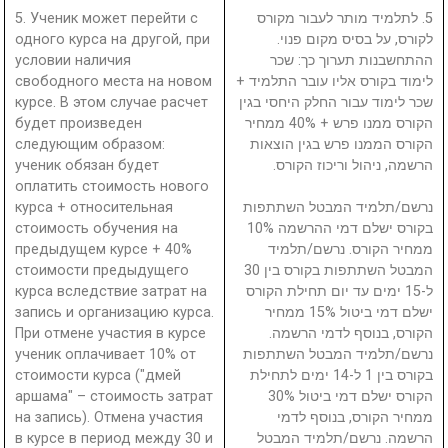
5. Ученик может перейти с
5. לתלמיד מותר לעבור מקורס
одного курса на другой, при
לקורס, על בסיס מקום פנוי.
условии наличия
ההתחשבנות תערוך כך: שכר
свободного места на новом
לימוד בקורס אליו עובר התלמיד +
курсе. В этом случае расчет
שכר לימוד עבור החלק היחסי בגין
будет произведен
הקורס ממנו פרש + 40% ממחיר
следующим образом:
הקורס הממנו פרש בגין הוצאות
ученик обязан будет
הרשמה, ניהול וריכוז הקורס.
оплатить стоимость нового
курса + относительная
נרשם/תלמיד המבטל השתתפות
стоимость обучения на
בקורס ישלם דמי ההרשמה 10%
предыдущем курсе + 40%
ממחיר הקורס. נרשם/תלמיד
стоимости предыдущего
המבטל השתתפות בקורס בין 30
курса вследствие затрат на
ל-15 ימים עד יום תחילת הקורס
запись и организацию курса.
ישלם דמי ביטול 15% ממחיר
При отмене участия в курсе
הקורס, בנוסף לדמי הרשמה.
ученик оплачивает 10% от
נרשם/תלמיד המבטל השתתפות
стоимости курса ("дмей
בקורס בין 1 ל-14 ימים לתחילת
аршама" – стоимость затрат
הקורס ישלם דמי ביטול 30%
на запись). Отмена участия
ממחיר הקורס, בנוסף לדמי
в курсе в период между 30 и
הרשמה. נרשם/תלמיד המבטל