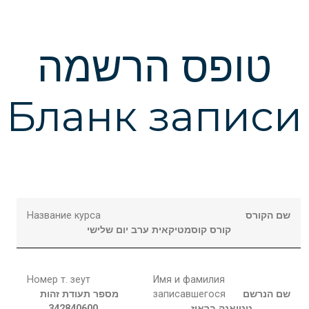
טופס הרשמה
Бланк записи
Название курса
שם הקורס
קורס קוסמטיקאית ערב יום שלישי
Номер т. зеут
Имя и фамилия
מספר תעודת זהות
записавшегося
שם הנרשם
342840600
בראוז
טטיאנה