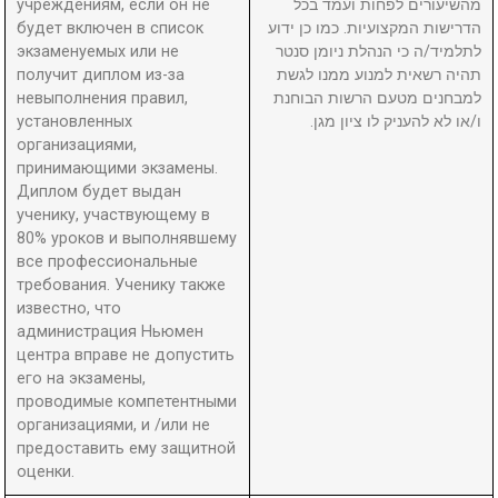
учреждениям, если он не
מהשיעורים לפחות ועמד בכל
будет включен в список
הדרישות המקצועיות. כמו כן ידוע
экзаменуемых или не
לתלמיד/ה כי הנהלת ניומן סנטר
получит диплом из-за
תהיה רשאית למנוע ממנו לגשת
невыполнения правил,
למבחנים מטעם הרשות הבוחנת
установленных
ו/או לא להעניק לו ציון מגן.
организациями,
принимающими экзамены.
Диплом будет выдан
ученику, участвующему в
80% уроков и выполнявшему
все профессиональные
требования. Ученику также
известно, что
администрация Ньюмен
центра вправе не допустить
его на экзамены,
проводимые компетентными
организациями, и /или не
предоставить ему защитной
оценки.