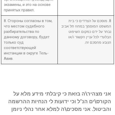
экзамены, и это на основе
принятых правил.
8. Стороны согласны в том,
8. מוסכם על הצדדים כי בית
что местом судебного
המשפט המוסמך במחוז תל אביב
разбирательства по
נבחר על ידם כמקום השיפוט
данному договору, будет
הבלעדי לכל עניין הקשור ו/או
только суд
הנובע מהסכם זה.
соответствующей
инстанции в округе Тель-
Авив.
אני מצהיר\ה בזאת כי קיבלתי מידע מלא על
הקורס\ים הנ"ל וכי ידועות לי הנחיות ההרשמה
והביטול. אני מסכים\ה למלא אחר נהלי ניומן