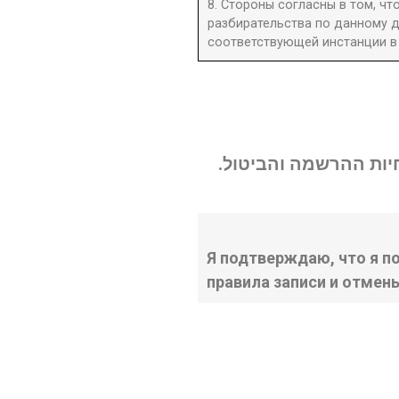
8. Стороны согласны в том, ч
разбирательства по данному д
соответствующей инстанции в 
נחיות ההרשמה והביטול
Я подтверждаю, что я п
правила записи и отмен