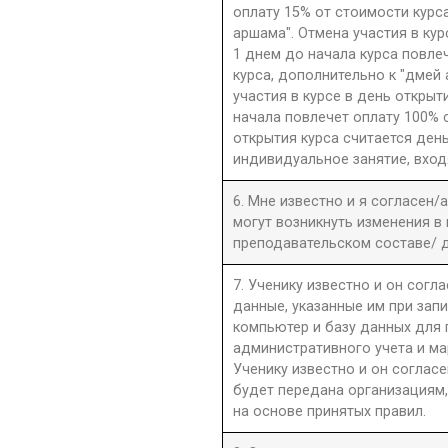
оплату 15% от стоимости курс
аршама". Отмена участия в ку
1 днем до начала курса повле
курса, дополнительно к "дмей
участия в курсе в день открыти
начала повлечет оплату 100% 
открытия курса считается день
индивидуальное занятие, вход
6. Мне известно и я согласен/
могут возникнуть изменения в
преподавательском составе/ д
7. Ученику известно и он согла
данные, указанные им при запи
компьютер и базу данных для
административного учета и ма
Ученику известно и он согласе
будет передана организациям,
на основе принятых правил.