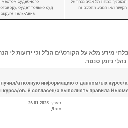
то местом судебного
8. וסמך במחוז תל אביב נבחר על
оговору, будет только суд
ן הקשור ו/או הנובע מהסכם זה
округе Тель-Авив.
בלתי מידע מלא על הקורס\ים הנ"ל וכי ידועות לי ה
נהלי ניומן סנטר
олучил/а полную информацию о данном/ых курсе/ах
ы курса/ов. Я согласен/а выполнять правила Ньюме
26.01.2025
:תאריך
Дата