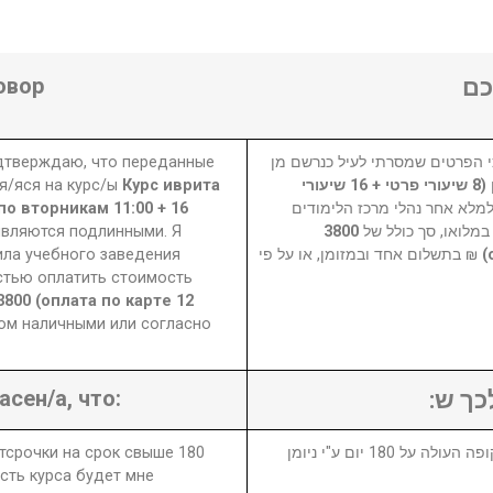
овор
ם
одтверждаю, что переданные
 הפרטים שמסרתי לעיל כנרשם מן
я/яся на курс/ы
Курс иврита
קורס עברית אונליין (8 שיעורי פרטי + 16 שיעורי
о вторникам 11:00 + 16
למלא אחר נהלי מרכז הלימודים
являются подлинными. Я
3800
במלואו, סך כולל של
ила учебного заведения
₪ בתשלום אחד ובמזומן, או על פי
стью оплатить стоимость
3800 (оплата по карте 12
ом наличными или согласно
асен/а, что:
לכך ש
отсрочки на срок свыше 180
1. במידה ויבוטל או יידחה הקורס לתקופה העולה על 180 יום ע"י ניומן
сть курса будет мне