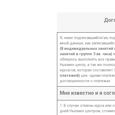
Дог
Я, ниже подписавшийся/ая, п
мной данные, как записавшийс
(8 индивидуальных занятий п
занятий в группе 3 ак. часа)
обязуюсь выполнять все прав
Ньюмен центр, а так же полно
курса/ов, которая составляет
платежей)
шек. одним платеж
договоренности о платежах.
Мне известно и я согл
1. В случае отмены курса или 
дней Ньюмен центром, стоимо