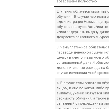
возвращена полностью.
2. Ученик обязуется оплатить
обучения. В случае неоплаты 
администрация Ньюмен центра 
обучении на курсе/ах и/или не
и/или задержать выдачу дипл
документа связанного с курсо
3. Чеки/платежное обязательст
переводе денежной суммы, к
центру в счет оплаты моего о
установленный день Я обязую
дополнительные расходы на б
случае изменения мной сроков
4. В случае если оплата за об
лицом, и оно по какой- либо 
выплаты, ученик обязуется оп
стоимость обучения, а также 
связанный с прекращением оп
что ему разъяснены правила до