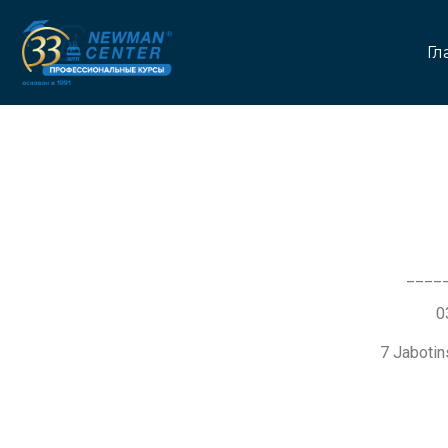
Гл
____
7 Jaboti