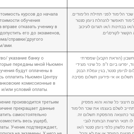
 стоимость курсов до начала
2. ר הלימוד לפני תחילת הלימודים
стоимости обучения
מוד תאפשר להנהלת ניומן סנטר
вправе отказать ученику в
ו בבחינות ו/או תגרום לעיכוב
 допустить его до экзаменов,
 הקשור לקורס\ים
ома/справки/другого
м/ами.
во/ указание банку о
3. ון (הוראת הקבע) שמסרתי
оторые переданы мной Ньюмен
, יפרעו ביום ז"פ. כל שינוי מצידי
бучения будут оплачены в
ם לניומן סנטר, בגין עמלת הבנק
сь оплатить Ньюмен Центру
תשלום או אי-פירעון תשלום מסיבה
анковские комиссионные в
 и/или условий оплаты.
учение производится третьим
4. יצוני כל שהוא והוא מפסיק
причине прекращает данные
חייב לשלם בעצמו את שכר הלימוד
латить самостоятельно
סנטר כתוצאה מהפסקת תשלום זה
возместить весь ущерб,
לו תנאי הרשות הבוחנת לגבי
латы. Ученик подтверждает,
עות כלשהן כלפי ניומן סנטר ו/או
пуска на экзамены. У него не
ם מטעם המוסד או אם לא יקבל