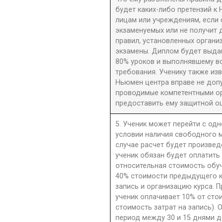
будет каких-либо претензий к 
лицам или учреждениям, если 
экзаменуемых или не получит 
правил, установленных орган
экзамены. Диплом будет выдан
80% уроков и выполнявшему в
требования. Ученику также из
Ньюмен центра вправе не допу
проводимые компетентными орг
предоставить ему защитной оц
5. Ученик может перейти с одн
условии наличия свободного м
случае расчет будет произве
ученик обязан будет оплатить
относительная стоимость обу
40% стоимости предыдущего к
запись и организацию курса. П
ученик оплачивает 10% от сто
стоимость затрат на запись). 
период между 30 и 15 днями д