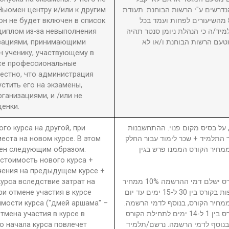
Ньюмен центру и/или к другим
דרשים ע"י הרשות הבוחנת. תעודת
он не будет включен в список
גמר תוענק לתלמיד שהשתתף ב-80% מהשיעורים לפחות ועמד בכל
диплом из-за невыполнения
מיד/ה כי הנהלת ניומן סנטר תהיה
изациями, принимающими
טעם הרשות הבוחנת ו/או לא
 ученику, участвующему в
се профессиональные
вестно, что администрация
стить его на экзамены,
анизациями, и /или не
енки.
ого курса на другой, при
5. ל בסיס מקום פנוי. ההתחשבנות
еста на новом курсе. В этом
בר התלמיד + שכר לימוד עבור החלק
ден следующим образом:
סי בגין הקורס ממנו פרש + 40% ממחיר הקורס הממנו פרש בגין
 стоимость нового курса +
чения на предыдущем курсе +
урса вследствие затрат на
נרשם/תלמיד המבטל השתתפות בקורס ישלם דמי ההרשמה 10% ממחיר
ри отмене участия в курсе
הקורס. נרשם/תלמיד המבטל השתתפות בקורס בין 30 ל-15 ימים עד יום
имости курса ("дмей аршама" –
ילת הקורס ישלם דמי ביטול 15% ממחיר הקורס, בנוסף לדמי הרשמה
Отмена участия в курсе в
נרשם/תלמיד המבטל השתתפות בקורס בין 1 ל-14 ימים לתחילת הקורס
о начала курса повлечет
ממחיר הקורס, בנוסף לדמי הרשמה. נרשם/תלמיד