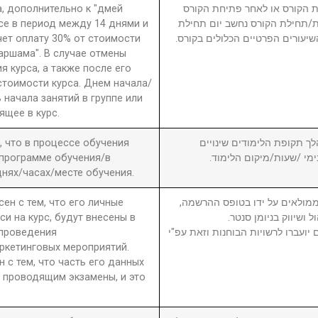
а, дополнительно к "дмей
 הקורס או לאחר פתיחת הקורס
рсе в период между 14 днями и
חת/תחילת הקורס נחשב יום תחילת
чет оплату 30% от стоимости
שיעורים הפרטיים הכלולים בקורס
 аршама". В случае отмены
я курса, а также после его
стоимости курса. Днем начала/
 начала занятий в группе или
ящее в курс.
а, что в процессе обучения
6. ך תקופת הלימודים שינויים
 программе обучения/в
בימי /שעות/מיקום הלימוד
нях/часах/месте обучения.
сен с тем, что его личные
7. מולאים על ידו בטופס ההרשמה
си на курс, будут внесены в
ול ושיווק בניומן סנטר
 проведения
יועברו לרשויות הבוחנות וזאת עפ"י
ркетинговых мероприятий.
н с тем, что часть его данных
 проводящим экзамены, и это