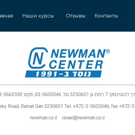
авная
Наши курсы
Отзывы
Контакты
__________________________________________________
טינסקי 7 רמת גן 5250601 טל. 03-5603046, פקס 03-5662592
nsky Road, Ramat Gan 5250601 Tel. +972-3-5603046, fax +972-
newman.co.il israel@newman.co.il