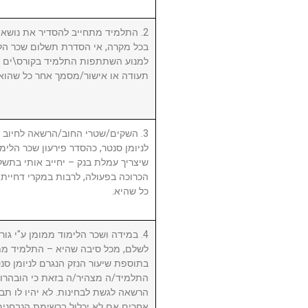
התלמיד מתחייב להסדיר את נושא שכ.
בכל מקרה, אי הסדרת תשלום שכר הלי
למנוע השתתפות התלמיד בקורס\ים ו/א
תעודה או אישור/מסמך אחר כל שהוא.
השקים/שטרי החוב/הרשאה לחיוב חשב
לניומן סנטר, כהסדר פירעון שכר הלימוד
שיצריך עמלת בנק – יחייב אותי בתשלו
הכרוכה בפעולה, לרבות במקרי דחיית 
כל שהיא.
במידה ושכר הלימוד ממומן ע"י גורם ח
לשלם, מכל סיבה שהיא – התלמיד מת
בתוספת שיעור הנזק הנגרם לניומן .
התלמיד/ה מצהיר/ה בזאת כי הובהרו 
הרשאה לגשת לבחינות. לא יהיו לו תבי
אחרים אם לא יכלול ברשימת הנבחני