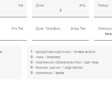
עיר
Дом
בית
Улица
5
טל' נייד
Дом. Телефон
טל' בבית
Электро
tar
או
:
1
- кредитная карточка /
כרטיס אשראי
0
- чеки /
המחאות
0
- платежное обязательство /
שטר חוב
0
- безнал. расчет /
הוראת קבע
0
- наличные /
מזומן