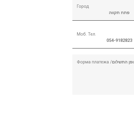
Город
פתח תקווה
Моб. Тел.
054-9182823
Форма платежа /
פן התשלום