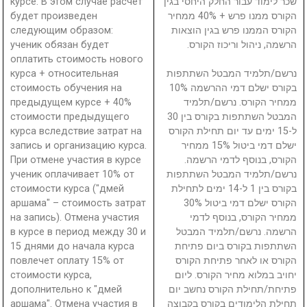
курсе. В этом случае расчет
שכר לימוד עבור החלק היחסי בגין
будет произведен
הקורס ממנו פרש + 40% ממחיר
следующим образом:
הקורס הממנו פרש בגין הוצאות
ученик обязан будет
הרשמה, ניהול וריכוז הקורס.
оплатить стоимость нового
курса + относительная
נרשם/תלמיד המבטל השתתפות
стоимость обучения на
בקורס ישלם דמי ההרשמה 10%
предыдущем курсе + 40%
ממחיר הקורס. נרשם/תלמיד
стоимости предыдущего
המבטל השתתפות בקורס בין 30
курса вследствие затрат на
ל-15 ימים עד יום תחילת הקורס
запись и организацию курса.
ישלם דמי ביטול 15% ממחיר
При отмене участия в курсе
הקורס, בנוסף לדמי הרשמה.
ученик оплачивает 10% от
נרשם/תלמיד המבטל השתתפות
стоимости курса ("дмей
בקורס בין 1 ל-14 ימים לתחילת
аршама" – стоимость затрат
הקורס ישלם דמי ביטול 30%
на запись). Отмена участия
ממחיר הקורס, בנוסף לדמי
в курсе в период между 30 и
הרשמה. נרשם/תלמיד המבטל
15 днями до начала курса
השתתפות בקורס ביום פתיחת
повлечет оплату 15% от
הקורס או לאחר פתיחת הקורס
стоимости курса,
יחויב במלוא מחיר הקורס. ליום
дополнительно к "дмей
פתיחת/תחילת הקורס נחשב יום
аршама". Отмена участия в
תחילת הלימודים בקורס בקבוצה