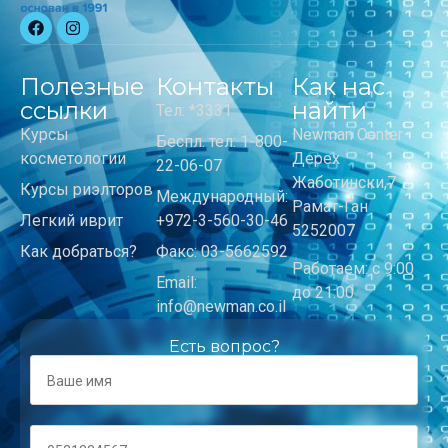
Полезные
Контакты
Как нас
ссылки
найти
Тел: *3331
Курсы
Newman Center
Беспл. тел: 1-800-
косметологии
Дерех
22-06-07
Жаботински,7
Курсы риэлторов
Международный:
Рамат-Ган
Легкий иврит
+972-3-560-30-46
5252007
Как добраться?
Факс: 03-5662592
Работаем: с 9:00
Email:
до 21:00
info@newman.co.il
Есть вопрос?