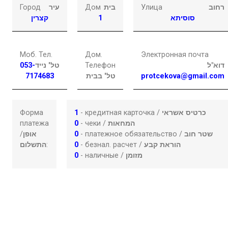
Город
עיר
Дом
בית
Улица
רחוב
קצרין
1
סוסיתא
Моб. Тел.
Дом.
Электронная почта
053-
טל' נייד
Телефон
דוא"ל
7174683
טל' בבית
protcekova@gmail.com
Форма
1
- кредитная карточка /
כרטיס אשראי
платежа
0
- чеки /
המחאות
/
אופן
0
- платежное обязательство /
שטר חוב
התשלום
:
0
- безнал. расчет /
הוראת קבע
0
- наличные /
מזומן