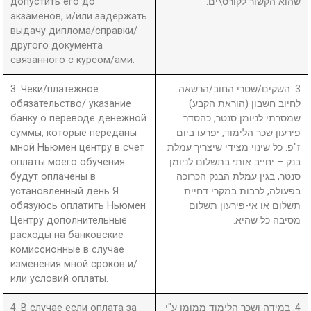
допустить его до
שהוא הקשור לקורס\ים.
экзаменов, и/или задержать
выдачу диплома/справки/
другого документа
связанного с курсом/ами.
3. Чеки/платежное
3. השקים/שטרי החוב/הרשאה
обязательство/ указание
לחיוב חשבון (הוראת הקבע)
банку о переводе денежной
שמסרתי לניומן סנטר, כהסדר
суммы, которые переданы
פירעון שכר הלימוד, יפרעו ביום
мной Ньюмен центру в счет
ז"פ. כל שינוי מצידי שיצריך עמלת
оплаты моего обучения
בנק – יחייב אותי בתשלום לניומן
будут оплачены в
סנטר, בגין עמלת הבנק הכרוכה
установленный день Я
בפעולה, לרבות במקרי דחיית
обязуюсь оплатить Ньюмен
תשלום או אי-פירעון תשלום
Центру дополнительные
מסיבה כל שהיא.
расходы на банковские
комиссионные в случае
изменения мной сроков и/
или условий оплаты.
4. В случае если оплата за
4. במידה ושכר הלימוד ממומן ע"י