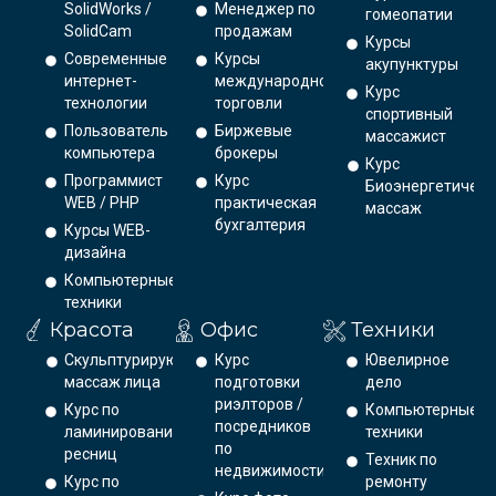
SolidWorks /
Менеджер по
гомеопатии
SolidCam
продажам
Курсы
Современные
Курсы
акупунктуры
интернет-
международной
Курс
технологии
торговли
спортивный
Пользователь
Биржевые
массажист
компьютера
брокеры
Курс
Программист
Курс
Биоэнергетическ
WEB / PHP
практическая
массаж
бухгалтерия
Курсы WEB-
дизайна
Компьютерные
техники
Красота
Офис
Техники
Скульптурирующий
Курс
Ювелирное
массаж лица
подготовки
дело
риэлторов /
Курс по
Компьютерные
посредников
ламинированию
техники
по
ресниц
Техник по
недвижимости
Курс по
ремонту