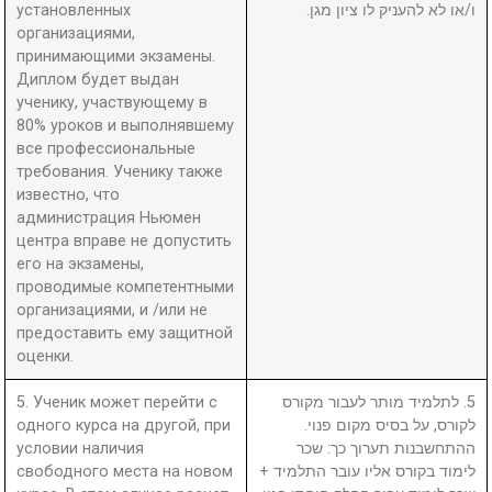
установленных
ו/או לא להעניק לו ציון מגן.
организациями,
принимающими экзамены.
Диплом будет выдан
ученику, участвующему в
80% уроков и выполнявшему
все профессиональные
требования. Ученику также
известно, что
администрация Ньюмен
центра вправе не допустить
его на экзамены,
проводимые компетентными
организациями, и /или не
предоставить ему защитной
оценки.
5. Ученик может перейти с
5. לתלמיד מותר לעבור מקורס
одного курса на другой, при
לקורס, על בסיס מקום פנוי.
условии наличия
ההתחשבנות תערוך כך: שכר
свободного места на новом
לימוד בקורס אליו עובר התלמיד +