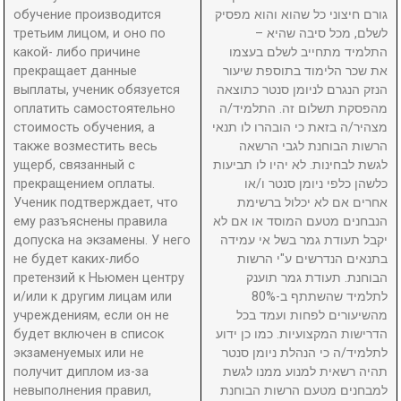
обучение производится
גורם חיצוני כל שהוא והוא מפסיק
третьим лицом, и оно по
לשלם, מכל סיבה שהיא –
какой- либо причине
התלמיד מתחייב לשלם בעצמו
прекращает данные
את שכר הלימוד בתוספת שיעור
выплаты, ученик обязуется
הנזק הנגרם לניומן סנטר כתוצאה
оплатить самостоятельно
מהפסקת תשלום זה. התלמיד/ה
стоимость обучения, а
מצהיר/ה בזאת כי הובהרו לו תנאי
также возместить весь
הרשות הבוחנת לגבי הרשאה
ущерб, связанный с
לגשת לבחינות. לא יהיו לו תביעות
прекращением оплаты.
כלשהן כלפי ניומן סנטר ו/או
Ученик подтверждает, что
אחרים אם לא יכלול ברשימת
ему разъяснены правила
הנבחנים מטעם המוסד או אם לא
допуска на экзамены. У него
יקבל תעודת גמר בשל אי עמידה
не будет каких-либо
בתנאים הנדרשים ע"י הרשות
претензий к Ньюмен центру
הבוחנת. תעודת גמר תוענק
и/или к другим лицам или
לתלמיד שהשתתף ב-80%
учреждениям, если он не
מהשיעורים לפחות ועמד בכל
будет включен в список
הדרישות המקצועיות. כמו כן ידוע
экзаменуемых или не
לתלמיד/ה כי הנהלת ניומן סנטר
получит диплом из-за
תהיה רשאית למנוע ממנו לגשת
невыполнения правил,
למבחנים מטעם הרשות הבוחנת