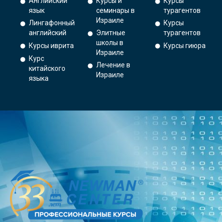
Английский
Курсы и
Курсы
язык
семинары в
турагентов
Израиле
Лингафонный
Курсы
английский
Элитные
турагентов
школы в
Курсы иврита
Курсы гиюра
Израиле
Курс
Лечение в
китайского
Израиле
языка