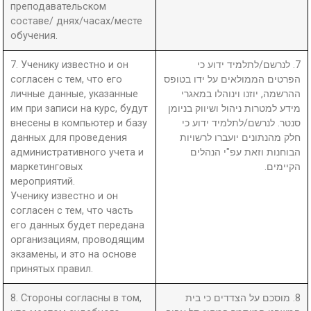
преподавательском
составе/ днях/часах/месте
обучения.
7. Ученику известно и он
7. לנרשם/לתלמיד ידוע כי
согласен с тем, что его
הפרטים הממולאים על ידו בטופס
личные данные, указанные
ההרשמה, יוזנו וינוהלו במאגרי
им при записи на курс, будут
מידע למטרות ניהול ושיווק בניומן
внесены в компьютер и базу
סנטר. לנרשם/לתלמיד ידוע כי
данных для проведения
חלק מהנתונים יועברו לרשויות
административного учета и
הבוחנות וזאת עפ"י הנהלים
маркетинговых
הקיימים.
мероприятий.
Ученику известно и он
согласен с тем, что часть
его данных будет передана
организациям, проводящим
экзамены, и это на основе
принятых правил.
8. Стороны согласны в том,
8. מוסכם על הצדדים כי בית