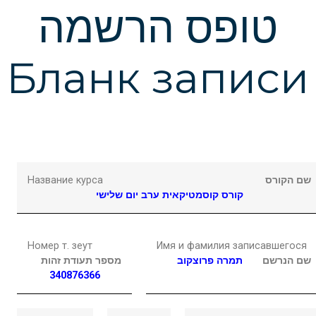
Подчеркнуть ссылки
format_underlined
טופס הרשמה
Выделить ссылки
font_download
Бланк записи
Сбросить
cached
настройки
Название курса
שם הקורס
קורס קוסמטיקאית ערב יום שלישי
Номер т. зеут
Имя и фамилия записавшегося
שם הנרשם
תמרה
פרוצקוב
מספר תעודת זהות
340876366