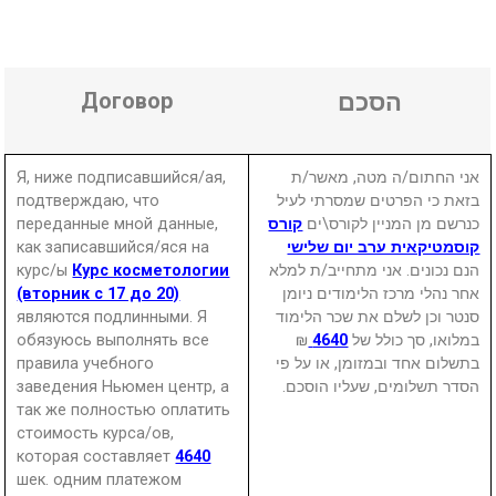
Договор
הסכם
Я, ниже подписавшийся/ая,
אני החתום/ה מטה, מאשר/ת
подтверждаю, что
בזאת כי הפרטים שמסרתי לעיל
переданные мной данные,
קורס
כנרשם מן המניין לקורס\ים
как записавшийся/яся на
קוסמטיקאית ערב יום שלישי
курс/ы
Курс косметологии
הנם נכונים. אני מתחייב/ת למלא
(вторник с 17 до 20)
אחר נהלי מרכז הלימודים ניומן
являются подлинными. Я
סנטר וכן לשלם את שכר הלימוד
обязуюсь выполнять все
₪
4640
במלואו, סך כולל של
правила учебного
בתשלום אחד ובמזומן, או על פי
заведения Ньюмен центр, а
הסדר תשלומים, שעליו הוסכם.
так же полностью оплатить
стоимость курса/ов,
которая составляет
4640
шек. одним платежом