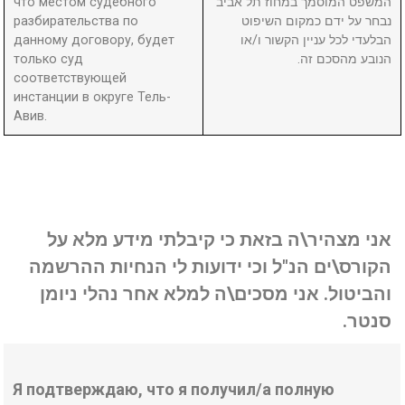
что местом судебного
המשפט המוסמך במחוז תל אביב
разбирательства по
נבחר על ידם כמקום השיפוט
данному договору, будет
הבלעדי לכל עניין הקשור ו/או
только суд
הנובע מהסכם זה.
соответствующей
инстанции в округе Тель-
Авив.
אני מצהיר\ה בזאת כי קיבלתי מידע מלא על
הקורס\ים הנ"ל וכי ידועות לי הנחיות ההרשמה
והביטול. אני מסכים\ה למלא אחר נהלי ניומן
סנטר.
Я подтверждаю, что я получил/а полную