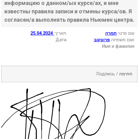
информацию о данном/ых курсе/ах, и мне
известны правила записи и отмены курса/ов. Я
согласен/а выполнять правила Ньюмен центра.
25.04.2024
:תאריך
תמרה
שם פרטי
Дата
פרוצקוב
ושם משפחה
Имя и фамилия
Подпись /
חתימה