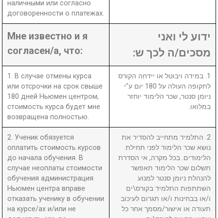
наличными или согласно
договоренности о платежах.
Мне известно и я
ידוע לי ואני
согласен/а, что:
מסכים/ה לכך ש:
1. В случае отмены курса
1. במידה ויבוטל או יידחה הקורס
или отсрочки на срок свыше
לתקופה העולה על 180 יום ע"י
180 дней Ньюмен центром,
ניומן סנטר, שכר הלימוד יוחזר
стоимость курса будет мне
במלואו.
возвращена полностью.
2. Ученик обязуется
2. התלמיד מתחייב להסדיר את
оплатить стоимость курсов
נושא שכר הלימוד לפני תחילת
до начала обучения. В
הלימודים. בכל מקרה, אי הסדרת
случае неоплаты стоимости
תשלום שכר הלימוד תאפשר
обучения администрация
להנהלת ניומן סנטר למנוע
Ньюмен центра вправе
השתתפות התלמיד בקורס\ים
отказать ученику в обучении
ו/או בבחינות ו/או תגרום לעיכוב
на курсе/ах и/или не
תעודה או אישור/מסמך אחר כל