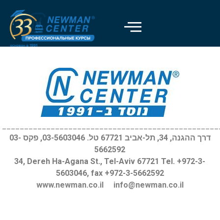
Отключить вспышки
visibility_off
Выделить заголовки
title
Цвет фона
settings
Уменьшить
zoom_out
Увеличить
zoom_in
_________________________________________________
דרך ההגנה, 34, תל-אביב 67721 טל. 03-5603046, פקס 03-
Уменьшить шрифт
remove_circle_outline
5662592
Увеличить шрифт
add_circle_outline
34, Dereh Ha-Agana St., Tel-Aviv 67721 Tel. +972-3-
5603046, fax +972-3-5662592
Читабельный шрифт
spellcheck
www.newman.co.il
info@newman.co.il
Яркий контраст
brightness_high
Темный контраст
brightness_low