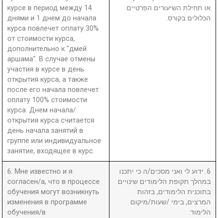
курсе в период между 14
או תחילת השיעורים הפרטיים
днями и 1 днем до начала
הכלולים בקורס.
курса повлечет оплату 30%
от стоимости курса,
дополнительно к "дмей
аршама". В случае отмены
участия в курсе в день
открытия курса, а также
после его начала повлечет
оплату 100% стоимости
курса. Днем начала/
открытия курса считается
день начала занятий в
группе или индивидуальное
занятие, входящее в курс.
6. Мне известно и я
6. ידוע לי ואני מסכים/ה כי יתכנו
согласен/а, что в процессе
במהלך תקופת הלימודים שינויים
обучения могут возникнуть
בתוכנית הלימודים, בזהות
изменения в программе
המרצים, בימי /שעות/מיקום
обучения/в
הלימוד.