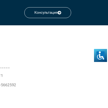
Консультация
_____
דרך ז'בו
3-5662592