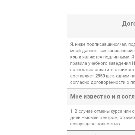
Дог
Я, ниже подписавшийся/ая, п
мной данные, как записавшийс
язык
являются подлинными. Я
правила учебного заведения Н
полностью оплатить стоимость
составляет
2950
шек. одним п
согласно договоренности о пл
Мне известно и я согл
1. В случае отмены курса или 
дней Ньюмен центром, стоимо
возвращена полностью.