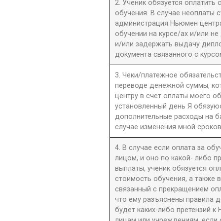
2. Ученик обязуется оплатить
обучения. В случае неоплаты 
администрация Ньюмен центра 
обучении на курсе/ах и/или не
и/или задержать выдачу дипл
документа связанного с курсо
3. Чеки/платежное обязательст
переводе денежной суммы, к
центру в счет оплаты моего о
установленный день Я обязую
дополнительные расходы на б
случае изменения мной сроков
4. В случае если оплата за об
лицом, и оно по какой- либо 
выплаты, ученик обязуется оп
стоимость обучения, а также 
связанный с прекращением оп
что ему разъяснены правила до
будет каких-либо претензий к 
лицам или учреждениям, если 