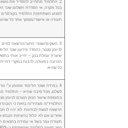
התלמיד מתחייב להסדיר את נושא שכ.
בכל מקרה, אי הסדרת תשלום שכר הלי
למנוע השתתפות התלמיד בקורס\ים ו/א
תעודה או אישור/מסמך אחר כל שהוא.
השקים/שטרי החוב/הרשאה לחיוב חשב
לניומן סנטר, כהסדר פירעון שכר הלימוד
שיצריך עמלת בנק – יחייב אותי בתשלו
הכרוכה בפעולה, לרבות במקרי דחיית 
כל שהיא.
במידה ושכר הלימוד ממומן ע"י גורם ח
לשלם, מכל סיבה שהיא – התלמיד מת
בתוספת שיעור הנזק הנגרם לניומן .
התלמיד/ה מצהיר/ה בזאת כי הובהרו 
הרשאה לגשת לבחינות. לא יהיו לו תבי
אחרים אם לא יכלול ברשימת הנבחני
תעודת גמר בשל אי עמידה בתנאים הנ