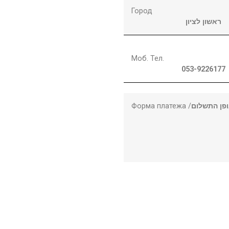
Город
ראשון לציון
Моб. Тел.
053-9226177
Форма платежа /
פן התשלום