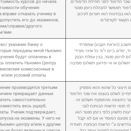
 стоимость курсов до начала
2. ר הלימוד לפני תחילת הלימודים
стоимости обучения
מוד תאפשר להנהלת ניומן סנטר
вправе отказать ученику в
ו בבחינות ו/או תגרום לעיכוב
 допустить его до экзаменов,
 הקשור לקורס\ים
ома/справки/другого
м/ами.
во/ указание банку о
3. ון (הוראת הקבע) שמסרתי
оторые переданы мной Ньюмен
, יפרעו ביום ז"פ. כל שינוי מצידי
бучения будут оплачены в
ם לניומן סנטר, בגין עמלת הבנק
сь оплатить Ньюмен Центру
תשלום או אי-פירעון תשלום מסיבה
анковские комиссионные в
 и/или условий оплаты.
учение производится третьим
4. יצוני כל שהוא והוא מפסיק
причине прекращает данные
חייב לשלם בעצמו את שכר הלימוד
латить самостоятельно
סנטר כתוצאה מהפסקת תשלום זה
возместить весь ущерб,
לו תנאי הרשות הבוחנת לגבי
латы. Ученик подтверждает,
עות כלשהן כלפי ניומן סנטר ו/או
пуска на экзамены. У него не
ם מטעם המוסד או אם לא יקבל
Ньюмен центру и/или к другим
דרשים ע"י הרשות הבוחנת. תעודת
он не будет включен в список
גמר תוענק לתלמיד שהשתתף ב-80% מהשיעורים לפחות ועמד בכל