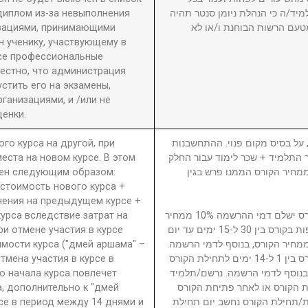
диплом из-за невыполнения
מיד/ה כי הנהלת ניומן סנטר תהיה
изациями, принимающими
טעם הרשות הבוחנת ו/או לא
 ученику, участвующему в
се профессиональные
вестно, что администрация
стить его на экзамены,
анизациями, и /или не
енки.
ого курса на другой, при
5. ל בסיס מקום פנוי. ההתחשבנות
еста на новом курсе. В этом
בר התלמיד + שכר לימוד עבור החלק
ден следующим образом:
סי בגין הקורס ממנו פרש + 40% ממחיר הקורס הממנו פרש בגין
 стоимость нового курса +
чения на предыдущем курсе +
урса вследствие затрат на
נרשם/תלמיד המבטל השתתפות בקורס ישלם דמי ההרשמה 10% ממחיר
ри отмене участия в курсе
הקורס. נרשם/תלמיד המבטל השתתפות בקורס בין 30 ל-15 ימים עד יום
имости курса ("дмей аршама" –
ילת הקורס ישלם דמי ביטול 15% ממחיר הקורס, בנוסף לדמי הרשמה
Отмена участия в курсе в
נרשם/תלמיד המבטל השתתפות בקורס בין 1 ל-14 ימים לתחילת הקורס
о начала курса повлечет
ממחיר הקורס, בנוסף לדמי הרשמה. נרשם/תלמיד
а, дополнительно к "дмей
 הקורס או לאחר פתיחת הקורס
рсе в период между 14 днями и
חת/תחילת הקורס נחשב יום תחילת