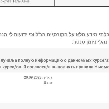
округе Тель-Авив.
בלתי מידע מלא על הקורס\ים הנ"ל וכי ידועות לי ה
נהלי ניומן סנטר
олучил/а полную информацию о данном/ых курсе/ах
ы курса/ов. Я согласен/а выполнять правила Ньюме
20.09.2023
:תאריך
Дата