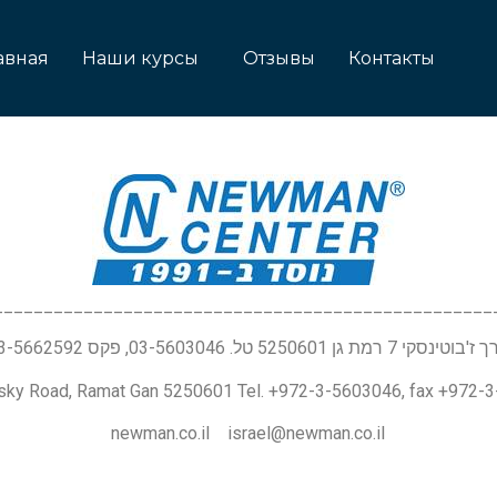
авная
Наши курсы
Отзывы
Контакты
__________________________________________________
טינסקי 7 רמת גן 5250601 טל. 03-5603046, פקס 03-5662592
nsky Road, Ramat Gan 5250601 Tel. +972-3-5603046, fax +972-
newman.co.il israel@newman.co.il