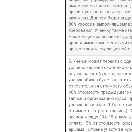
экзаменуемых или не получит 
правил, установленных орган
экзамены. Диплом будет выдан
80% уроков и выполнявшему в
требования. Ученику также из
Ньюмен центра вправе не допу
проводимые компетентными орг
предоставить ему защитной оц
5. Ученик может перейти с одн
условии наличия свободного м
случае расчет будет произве
ученик обязан будет оплатить
относительная стоимость обу
40% стоимости предыдущего к
запись и организацию курса. П
ученик оплачивает 10% от сто
стоимость затрат на запись). 
период между 30 и 15 днями д
оплату 15% от стоимости курс
аршама". Отмена участия в ку