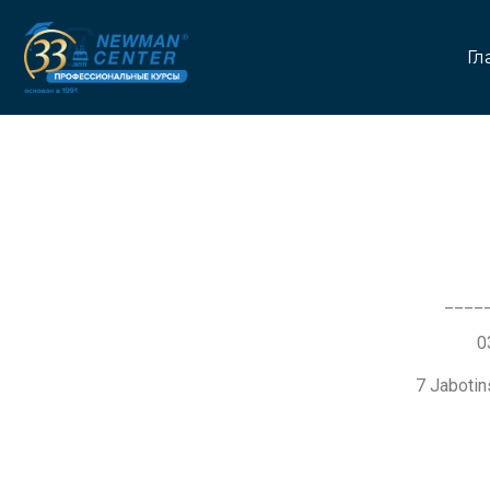
Гл
____
7 Jaboti