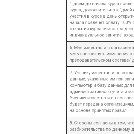
1 днем до начала курса повле
курса, дополнительно к "дмей
участия в курсе в день открыти
начала повлечет оплату 100% 
открытия курса считается день
индивидуальное занятие, вход
6. Мне известно и я согласен/
могут возникнуть изменения в
преподавательском составе/ д
7. Ученику известно и он согла
данные, указанные им при запи
компьютер и базу данных для
административного учета и ма
Ученику известно и он согласе
будет передана организациям,
на основе принятых правил.
8. Стороны согласны в том, ч
разбирательства по данному д