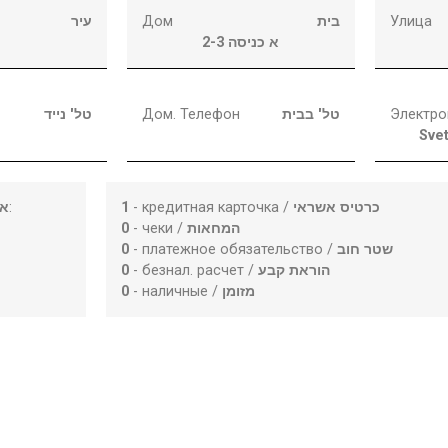
עיר
Дом
בית
Улица
2-א כניסה 3
טל' נייד
Дом. Телефон
טל' בבית
Электро
Sve
או
:
1
- кредитная карточка /
כרטיס אשראי
0
- чеки /
המחאות
0
- платежное обязательство /
שטר חוב
0
- безнал. расчет /
הוראת קבע
0
- наличные /
מזומן