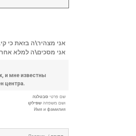
אני מצהיר\ה בזאת כי קי.
אני מסכים\ה למלא אחר .
, и мне известны
н центра.
שם פרטי
סבטלנה
ושם משפחה
שפילקו
Имя и фамилия