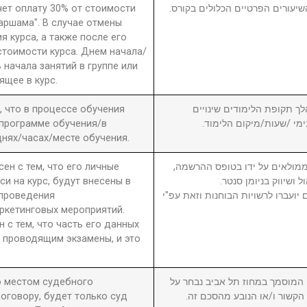
чет оплату 30% от стоимости
שיעורים הפרטיים הכלולים בקורס
 аршама". В случае отмены
я курса, а также после его
стоимости курса. Днем начала/
 начала занятий в группе или
ящее в курс.
а, что в процессе обучения
6. ך תקופת הלימודים שינויים
 программе обучения/в
בימי /שעות/מיקום הלימוד
нях/часах/месте обучения.
сен с тем, что его личные
7. מולאים על ידו בטופס ההרשמה
си на курс, будут внесены в
ול ושיווק בניומן סנטר
 проведения
יועברו לרשויות הבוחנות וזאת עפ"י
ркетинговых мероприятий.
н с тем, что часть его данных
 проводящим экзамены, и это
то местом судебного
8. וסמך במחוז תל אביב נבחר על
оговору, будет только суд
ן הקשור ו/או הנובע מהסכם זה