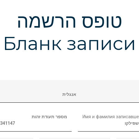
טופס הרשמה
Бланк записи
אנגלית
מספר תעודת זהות
Имя и фамилия записавше
1341147
שפילקו