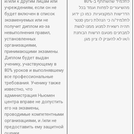
и/или к другим лицам или
לתלמיד שהשתתף ב-80%
учреждениям, если он не
מהשיעורים לפחות ועמד בכל
будет включен в список
הדרישות המקצועיות. כמו כן ידוע
экзаменуемых или не
לתלמיד/ה כי הנהלת ניומן סנטר
получит диплом из-за
תהיה רשאית למנוע ממנו לגשת
невыполнения правил,
למבחנים מטעם הרשות הבוחנת
установленных
ו/או לא להעניק לו ציון מגן.
организациями,
принимающими экзамены.
Диплом будет выдан
ученику, участвующему в
80% уроков и выполнявшему
все профессиональные
требования. Ученику также
известно, что
администрация Ньюмен
центра вправе не допустить
его на экзамены,
проводимые компетентными
организациями, и /или не
предоставить ему защитной
оценки.