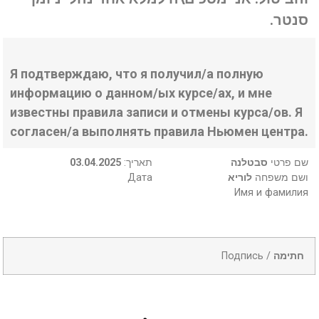
סנטר.
Я подтверждаю, что я получил/а полную
информацию о данном/ых курсе/ах, и мне
известны правила записи и отмены курса/ов. Я
согласен/а выполнять правила Ньюмен центра.
03.04.2025
:תאריך
סבטלנה
שם פרטי
Дата
לוריא
ושם משפחה
Имя и фамилия
Подпись /
חתימה