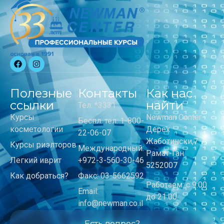
Полезные
Контакты
Как нас
ссылки
найти
Тел: *3331
Курсы
Newman Center
Беспл. тел: 1-800-
косметологии
Дерех
22-06-07
Жаботински,7
Курсы риэлторов
Международный:
Рамат-Ган
Легкий иврит
+972-3-560-30-46
5252007
Как добраться?
Факс: 03-5662592
Работаем: с 9:00
Email:
до 21:00
info@newman.co.il
Есть вопрос?