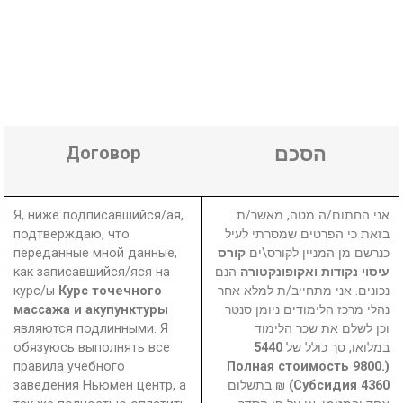
Договор
הסכם
Я, ниже подписавшийся/ая,
אני החתום/ה מטה, מאשר/ת
подтверждаю, что
בזאת כי הפרטים שמסרתי לעיל
переданные мной данные,
קורס
כנרשם מן המניין לקורס\ים
как записавшийся/яся на
הנם
עיסוי נקודות ואקופונקטורה
курс/ы
Курс точечного
נכונים. אני מתחייב/ת למלא אחר
массажа и акупунктуры
נהלי מרכז הלימודים ניומן סנטר
являются подлинными. Я
וכן לשלם את שכר הלימוד
обязуюсь выполнять все
5440
במלואו, סך כולל של
правила учебного
(Полная стоимость 9800.
заведения Ньюмен центр, а
₪ בתשלום
Субсидия 4360)