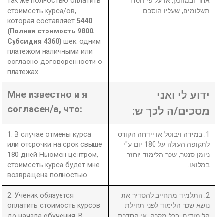
так же полностью оплатить
אחד ובמזומן, או על פי הסדר
стоимость курса/ов,
תשלומים, שעליו הוסכם.
которая составляет
5440
(Полная стоимость 9800.
Субсидия 4360)
шек. одним
платежом наличными или
согласно договоренности о
платежах.
Мне известно и я
ידוע לי ואני
согласен/а, что:
מסכים/ה לכך ש:
1. В случае отмены курса
1. במידה ויבוטל או יידחה הקורס
или отсрочки на срок свыше
לתקופה העולה על 180 יום ע"י
180 дней Ньюмен центром,
ניומן סנטר, שכר הלימוד יוחזר
стоимость курса будет мне
במלואו.
возвращена полностью.
2. Ученик обязуется
2. התלמיד מתחייב להסדיר את
оплатить стоимость курсов
נושא שכר הלימוד לפני תחילת
до начала обучения. В
הלימודים. בכל מקרה, אי הסדרת