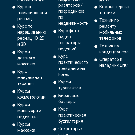
риэлторов /
Курс по
Компьютерные
посредников
ламинированию
техники
по
ресниц
Техник по
недвижимости
Курс по
ремонту
Курс фото-
наращиванию
мобильных
видео
ресниц 1D, 2D
телефонов
оператор и
и 3D
Техник по
ведущий
Курсы
кондиционерам
Курс
детского
Оператор и
практического
массажа
наладчик CNC
трейдинга на
Курс
Forex
мануальная
Курсы
терапия
турагентов
Курсы
Биржевые
косметологии
брокеры
Курсы
Курс
маникюра и
практическая
педикюра
бухгалтерия
Курсы
Секретарь /
массажа
Офис-