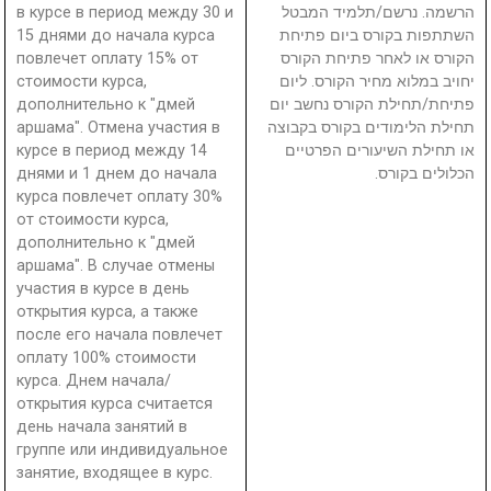
в курсе в период между 30 и
הרשמה. נרשם/תלמיד המבטל
15 днями до начала курса
השתתפות בקורס ביום פתיחת
повлечет оплату 15% от
הקורס או לאחר פתיחת הקורס
стоимости курса,
יחויב במלוא מחיר הקורס. ליום
дополнительно к "дмей
פתיחת/תחילת הקורס נחשב יום
аршама". Отмена участия в
תחילת הלימודים בקורס בקבוצה
курсе в период между 14
או תחילת השיעורים הפרטיים
днями и 1 днем до начала
הכלולים בקורס.
курса повлечет оплату 30%
от стоимости курса,
дополнительно к "дмей
аршама". В случае отмены
участия в курсе в день
открытия курса, а также
после его начала повлечет
оплату 100% стоимости
курса. Днем начала/
открытия курса считается
день начала занятий в
группе или индивидуальное
занятие, входящее в курс.