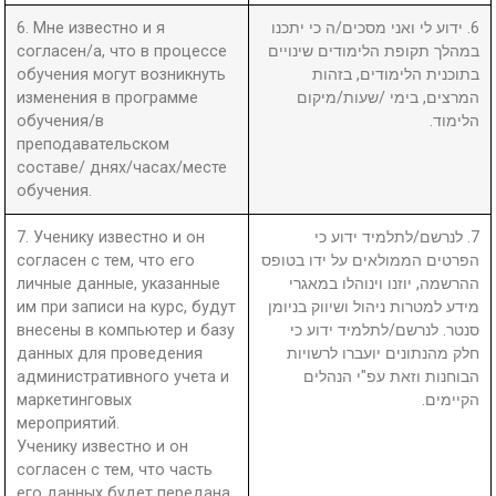
6. Мне известно и я
6. ידוע לי ואני מסכים/ה כי יתכנו
согласен/а, что в процессе
במהלך תקופת הלימודים שינויים
обучения могут возникнуть
בתוכנית הלימודים, בזהות
изменения в программе
המרצים, בימי /שעות/מיקום
обучения/в
הלימוד.
преподавательском
составе/ днях/часах/месте
обучения.
7. Ученику известно и он
7. לנרשם/לתלמיד ידוע כי
согласен с тем, что его
הפרטים הממולאים על ידו בטופס
личные данные, указанные
ההרשמה, יוזנו וינוהלו במאגרי
им при записи на курс, будут
מידע למטרות ניהול ושיווק בניומן
внесены в компьютер и базу
סנטר. לנרשם/לתלמיד ידוע כי
данных для проведения
חלק מהנתונים יועברו לרשויות
административного учета и
הבוחנות וזאת עפ"י הנהלים
маркетинговых
הקיימים.
мероприятий.
Ученику известно и он
согласен с тем, что часть
его данных будет передана