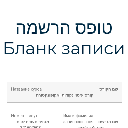
טופס הרשמה
Бланк записи
Название курса
שם הקורס
קורס עיסוי נקודות ואקופונקטורה
Номер т. зеут
Имя и фамилия
מספר תעודת זהות
записавшегося
שם הנרשם
321607608
לוריא
סבטלנה