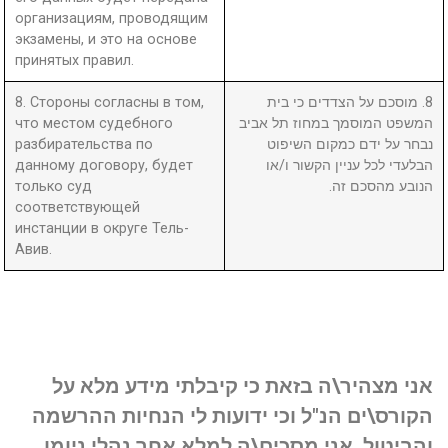
организациям, проводящим
экзамены, и это на основе
принятых правил.
8. Стороны согласны в том,
8. מוסכם על הצדדים כי בית
что местом судебного
המשפט המוסמך במחוז תל אביב
разбирательства по
נבחר על ידם כמקום השיפוט
данному договору, будет
הבלעדי לכל עניין הקשור ו/או
только суд
הנובע מהסכם זה.
соответствующей
инстанции в округе Тель-
Авив.
אני מצהיר\ה בזאת כי קיבלתי מידע מלא על
הקורס\ים הנ"ל וכי ידועות לי הנחיות ההרשמה
והביטול. אני מסכים\ה למלא אחר נהלי ניומן