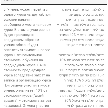
5. Ученик может перейти с
5. לתלמיד מותר לעבור מקורס
одного курса на другой, при
לקורס, על בסיס מקום פנוי.
условии наличия
ההתחשבנות תערוך כך: שכר
свободного места на новом
לימוד בקורס אליו עובר התלמיד +
курсе. В этом случае расчет
שכר לימוד עבור החלק היחסי בגין
будет произведен
הקורס ממנו פרש + 40% ממחיר
следующим образом:
הקורס הממנו פרש בגין הוצאות
ученик обязан будет
הרשמה, ניהול וריכוז הקורס.
оплатить стоимость нового
курса + относительная
נרשם/תלמיד המבטל השתתפות
стоимость обучения на
בקורס ישלם דמי ההרשמה 10%
предыдущем курсе + 40%
ממחיר הקורס. נרשם/תלמיד
стоимости предыдущего
המבטל השתתפות בקורס בין 30
курса вследствие затрат на
ל-15 ימים עד יום תחילת הקורס
запись и организацию курса.
ישלם דמי ביטול 15% ממחיר
При отмене участия в курсе
הקורס, בנוסף לדמי הרשמה.
ученик оплачивает 10% от
נרשם/תלמיד המבטל השתתפות
стоимости курса ("дмей
בקורס בין 1 ל-14 ימים לתחילת
аршама" – стоимость затрат
הקורס ישלם דמי ביטול 30%
на запись). Отмена участия
ממחיר הקורס, בנוסף לדמי