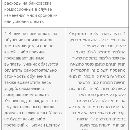
расходы на банковские
комиссионные в случае
изменения мной сроков и/
или условий оплаты.
4. В случае если оплата за
4. במידה ושכר הלימוד ממומן ע"י
обучение производится
גורם חיצוני כל שהוא והוא מפסיק
третьим лицом, и оно по
לשלם, מכל סיבה שהיא –
какой- либо причине
התלמיד מתחייב לשלם בעצמו
прекращает данные
את שכר הלימוד בתוספת שיעור
выплаты, ученик обязуется
הנזק הנגרם לניומן סנטר כתוצאה
оплатить самостоятельно
מהפסקת תשלום זה. התלמיד/ה
стоимость обучения, а
מצהיר/ה בזאת כי הובהרו לו תנאי
также возместить весь
הרשות הבוחנת לגבי הרשאה
ущерб, связанный с
לגשת לבחינות. לא יהיו לו תביעות
прекращением оплаты.
כלשהן כלפי ניומן סנטר ו/או
Ученик подтверждает, что
אחרים אם לא יכלול ברשימת
ему разъяснены правила
הנבחנים מטעם המוסד או אם לא
допуска на экзамены. У него
יקבל תעודת גמר בשל אי עמידה
не будет каких-либо
בתנאים הנדרשים ע"י הרשות
претензий к Ньюмен центру
הבוחנת. תעודת גמר תוענק