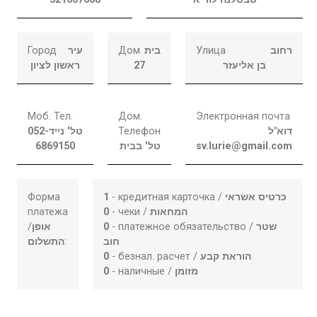
Город
עיר
Дом
בית
Улица
רחוב
ראשון לציון
27
בן אליעזר
Моб. Тел.
Дом.
Электронная почта
052-
טל' נייד
Телефон
דוא"ל
6869150
טל' בבית
sv.lurie@gmail.com
Форма
1
- кредитная карточка /
כרטיס אשראי
платежа
0
- чеки /
המחאות
/
אופן
0
- платежное обязательство /
שטר
התשלום
:
חוב
0
- безнал. расчет /
הוראת קבע
0
- наличные /
מזומן