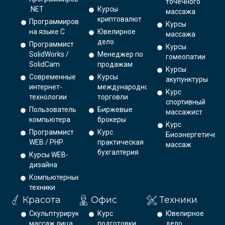
точечного
.NET
Курсы
массажа
криптовалют
Программирование
Курсы
на языке С
Ювелирное
массажа
дело
Программист
Курсы
SolidWorks /
Менеджер по
гомеопатии
SolidCam
продажам
Курсы
Современные
Курсы
акупунктуры
интернет-
международной
Курс
технологии
торговли
спортивный
Пользователь
Биржевые
массажист
компьютера
брокеры
Курс
Программист
Курс
Биоэнергетическ
WEB / PHP
практическая
массаж
бухгалтерия
Курсы WEB-
дизайна
Компьютерные
техники
Красота
Офис
Техники
Скульптурирующий
Курс
Ювелирное
массаж лица
подготовки
дело