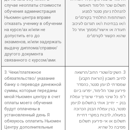
случае неоплаты стоимости
תשלום שכר הלימוד תאפשר
обучения администрация
להנהלת ניומן סנטר למנוע
Ньюмен центра вправе
השתתפות התלמיד בקורס\ים
отказать ученику в обучении
ו/או בבחינות ו/או תגרום לעיכוב
на курсе/ах и/или не
תעודה או אישור/מסמך אחר כל
допустить его до
שהוא הקשור לקורס\ים.
экзаменов, и/или задержать
выдачу диплома/справки/
другого документа
связанного с курсом/ами.
3. Чеки/платежное
3. השקים/שטרי החוב/הרשאה
обязательство/ указание
לחיוב חשבון (הוראת הקבע)
банку о переводе денежной
שמסרתי לניומן סנטר, כהסדר
суммы, которые переданы
פירעון שכר הלימוד, יפרעו ביום
мной Ньюмен центру в счет
ז"פ. כל שינוי מצידי שיצריך עמלת
оплаты моего обучения
בנק – יחייב אותי בתשלום לניומן
будут оплачены в
סנטר, בגין עמלת הבנק הכרוכה
установленный день Я
בפעולה, לרבות במקרי דחיית
обязуюсь оплатить Ньюмен
תשלום או אי-פירעון תשלום
Центру дополнительные
מסיבה כל שהיא.