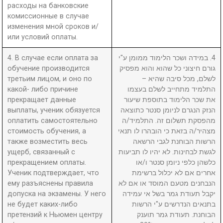
расходы на банковские
комиссионные в случае
изменения мной сроков и/
или условий оплаты.
4. В случае если оплата за
4. במידה ושכר הלימוד ממומן ע"י
обучение производится
גורם חיצוני כל שהוא והוא מפסיק
третьим лицом, и оно по
לשלם, מכל סיבה שהיא –
какой- либо причине
התלמיד מתחייב לשלם בעצמו
прекращает данные
את שכר הלימוד בתוספת שיעור
выплаты, ученик обязуется
הנזק הנגרם לניומן סנטר כתוצאה
оплатить самостоятельно
מהפסקת תשלום זה. התלמיד/ה
стоимость обучения, а
מצהיר/ה בזאת כי הובהרו לו תנאי
также возместить весь
הרשות הבוחנת לגבי הרשאה
ущерб, связанный с
לגשת לבחינות. לא יהיו לו תביעות
прекращением оплаты.
כלשהן כלפי ניומן סנטר ו/או
Ученик подтверждает, что
אחרים אם לא יכלול ברשימת
ему разъяснены правила
הנבחנים מטעם המוסד או אם לא
допуска на экзамены. У него
יקבל תעודת גמר בשל אי עמידה
не будет каких-либо
בתנאים הנדרשים ע"י הרשות
претензий к Ньюмен центру
הבוחנת. תעודת גמר תוענק