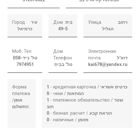
Город
עיר
Дом
בית
Улица
רחוב
כרמיאל
49-5
הגליל
Моб. Тел.
Дом.
Электронная
058-
טל' נייד
Телефон
почта
דוא"ל
7974951
טל' בבית
kai678@yandex.ru
Форма
1
- кредитная карточка /
כרטיס אשראי
платежа
0
- чеки /
המחאות
/
אופן
1
- платежное обязательство /
שטר
התשלום
:
חוב
0
- безнал. расчет /
הוראת קבע
0
- наличные /
מזומן