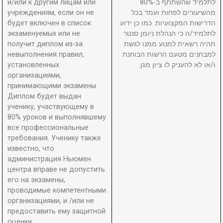
и/или к другим лицам или
לתלמיד שהשתתף ב-80%
учреждениям, если он не
מהשיעורים לפחות ועמד בכל
будет включен в список
הדרישות המקצועיות. כמו כן ידוע
экзаменуемых или не
לתלמיד/ה כי הנהלת ניומן סנטר
получит диплом из-за
תהיה רשאית למנוע ממנו לגשת
невыполнения правил,
למבחנים מטעם הרשות הבוחנת
установленных
ו/או לא להעניק לו ציון מגן.
организациями,
принимающими экзамены.
Диплом будет выдан
ученику, участвующему в
80% уроков и выполнявшему
все профессиональные
требования. Ученику также
известно, что
администрация Ньюмен
центра вправе не допустить
его на экзамены,
проводимые компетентными
организациями, и /или не
предоставить ему защитной
оценки.