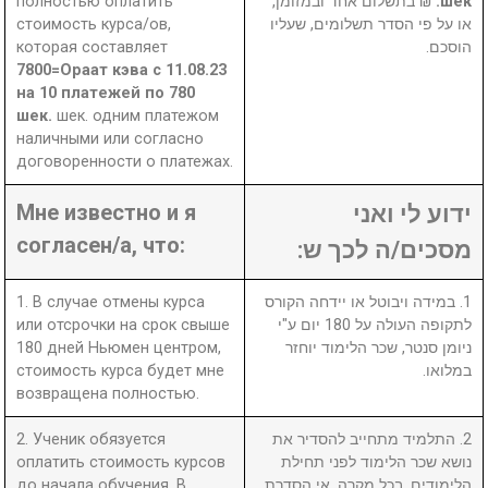
полностью оплатить
₪ בתשלום אחד ובמזומן,
шек.
стоимость курса/ов,
או על פי הסדר תשלומים, שעליו
которая составляет
הוסכם.
7800=Ораат кэва с 11.08.23
на 10 платежей по 780
шек.
шек. одним платежом
наличными или согласно
договоренности о платежах.
Мне известно и я
ידוע לי ואני
согласен/а, что:
מסכים/ה לכך ש:
1. В случае отмены курса
1. במידה ויבוטל או יידחה הקורס
или отсрочки на срок свыше
לתקופה העולה על 180 יום ע"י
180 дней Ньюмен центром,
ניומן סנטר, שכר הלימוד יוחזר
стоимость курса будет мне
במלואו.
возвращена полностью.
2. Ученик обязуется
2. התלמיד מתחייב להסדיר את
оплатить стоимость курсов
נושא שכר הלימוד לפני תחילת
до начала обучения. В
הלימודים. בכל מקרה, אי הסדרת