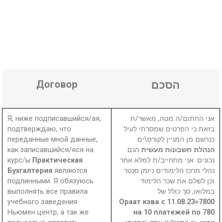
Договор
הסכם
Я, ниже подписавшийся/ая,
אני החתום/ה מטה, מאשר/ת
подтверждаю, что
בזאת כי הפרטים שמסרתי לעיל
переданные мной данные,
כנרשם מן המניין לקורס\ים
как записавшийся/яся на
הנם
הנהלת חשבונות מעשית
курс/ы
Практическая
נכונים. אני מתחייב/ת למלא אחר
Бухгалтерия
являются
נהלי מרכז הלימודים ניומן סנטר
подлинными. Я обязуюсь
וכן לשלם את שכר הלימוד
выполнять все правила
במלואו, סך כולל של
учебного заведения
7800=Ораат кэва с 11.08.23
Ньюмен центр, а так же
на 10 платежей по 780