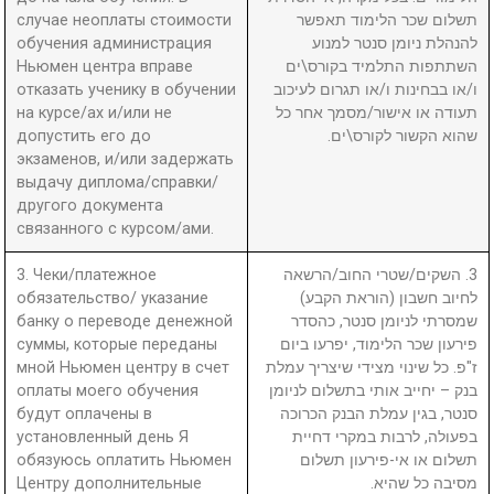
случае неоплаты стоимости
תשלום שכר הלימוד תאפשר
обучения администрация
להנהלת ניומן סנטר למנוע
Ньюмен центра вправе
השתתפות התלמיד בקורס\ים
отказать ученику в обучении
ו/או בבחינות ו/או תגרום לעיכוב
на курсе/ах и/или не
תעודה או אישור/מסמך אחר כל
допустить его до
שהוא הקשור לקורס\ים.
экзаменов, и/или задержать
выдачу диплома/справки/
другого документа
связанного с курсом/ами.
3. Чеки/платежное
3. השקים/שטרי החוב/הרשאה
обязательство/ указание
לחיוב חשבון (הוראת הקבע)
банку о переводе денежной
שמסרתי לניומן סנטר, כהסדר
суммы, которые переданы
פירעון שכר הלימוד, יפרעו ביום
мной Ньюмен центру в счет
ז"פ. כל שינוי מצידי שיצריך עמלת
оплаты моего обучения
בנק – יחייב אותי בתשלום לניומן
будут оплачены в
סנטר, בגין עמלת הבנק הכרוכה
установленный день Я
בפעולה, לרבות במקרי דחיית
обязуюсь оплатить Ньюмен
תשלום או אי-פירעון תשלום
Центру дополнительные
מסיבה כל שהיא.