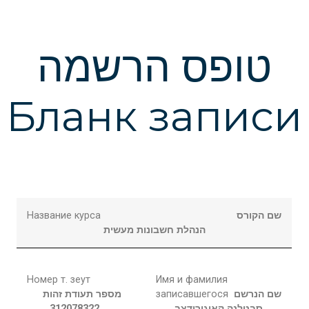
טופס הרשמה
Бланк записи
Название курса
שם הקורס
הנהלת חשבונות מעשית
Номер т. зеут
Имя и фамилия
מספר תעודת זהות
записавшегося
שם הנרשם
312078322
קאיגורודצב
סבטלנה