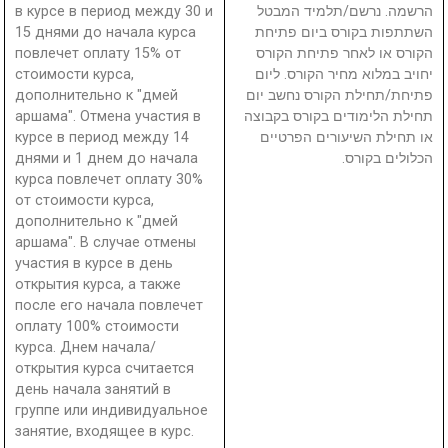
в курсе в период между 30 и
הרשמה. נרשם/תלמיד המבטל
15 днями до начала курса
השתתפות בקורס ביום פתיחת
повлечет оплату 15% от
הקורס או לאחר פתיחת הקורס
стоимости курса,
יחויב במלוא מחיר הקורס. ליום
дополнительно к "дмей
פתיחת/תחילת הקורס נחשב יום
аршама". Отмена участия в
תחילת הלימודים בקורס בקבוצה
курсе в период между 14
או תחילת השיעורים הפרטיים
днями и 1 днем до начала
הכלולים בקורס.
курса повлечет оплату 30%
от стоимости курса,
дополнительно к "дмей
аршама". В случае отмены
участия в курсе в день
открытия курса, а также
после его начала повлечет
оплату 100% стоимости
курса. Днем начала/
открытия курса считается
день начала занятий в
группе или индивидуальное
занятие, входящее в курс.