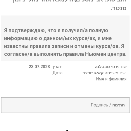
סנטר.
Я подтверждаю, что я получил/а полную
информацию о данном/ых курсе/ах, и мне
известны правила записи и отмены курса/ов. Я
согласен/а выполнять правила Ньюмен центра.
23.07.2023
:תאריך
סבטלנה
שם פרטי
Дата
קאיגורודצב
ושם משפחה
Имя и фамилия
Подпись /
חתימה