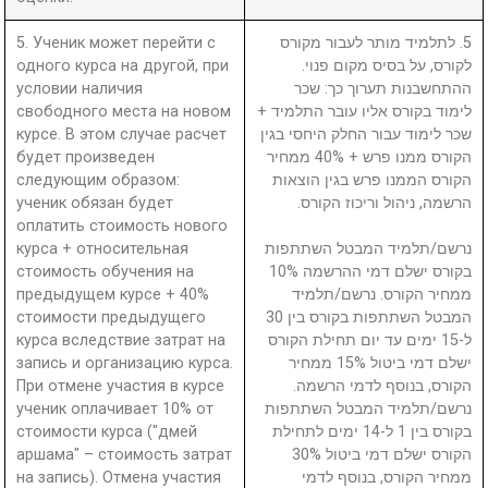
5. Ученик может перейти с
5. לתלמיד מותר לעבור מקורס
одного курса на другой, при
לקורס, על בסיס מקום פנוי.
условии наличия
ההתחשבנות תערוך כך: שכר
свободного места на новом
לימוד בקורס אליו עובר התלמיד +
курсе. В этом случае расчет
שכר לימוד עבור החלק היחסי בגין
будет произведен
הקורס ממנו פרש + 40% ממחיר
следующим образом:
הקורס הממנו פרש בגין הוצאות
ученик обязан будет
הרשמה, ניהול וריכוז הקורס.
оплатить стоимость нового
курса + относительная
נרשם/תלמיד המבטל השתתפות
стоимость обучения на
בקורס ישלם דמי ההרשמה 10%
предыдущем курсе + 40%
ממחיר הקורס. נרשם/תלמיד
стоимости предыдущего
המבטל השתתפות בקורס בין 30
курса вследствие затрат на
ל-15 ימים עד יום תחילת הקורס
запись и организацию курса.
ישלם דמי ביטול 15% ממחיר
При отмене участия в курсе
הקורס, בנוסף לדמי הרשמה.
ученик оплачивает 10% от
נרשם/תלמיד המבטל השתתפות
стоимости курса ("дмей
בקורס בין 1 ל-14 ימים לתחילת
аршама" – стоимость затрат
הקורס ישלם דמי ביטול 30%
на запись). Отмена участия
ממחיר הקורס, בנוסף לדמי