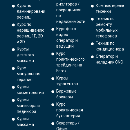
риэлторов /
Курс по
Компьютерные
посредников
ламинированию
техники
по
ресниц
Техник по
недвижимости
Курс по
ремонту
Курс фото-
наращиванию
мобильных
видео
ресниц 1D, 2D
телефонов
оператор и
и 3D
Техник по
ведущий
Курсы
кондиционерам
Курс
детского
Оператор и
практического
массажа
наладчик CNC
трейдинга на
Курс
Forex
мануальная
Курсы
терапия
турагентов
Курсы
Биржевые
косметологии
брокеры
Курсы
Курс
маникюра и
практическая
педикюра
бухгалтерия
Курсы
Секретарь /
массажа
Офис-