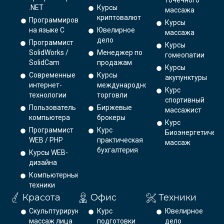
точечного
.NET
Курсы
массажа
криптовалют
Программирование
Курсы
на языке С
Ювелирное
массажа
дело
Программист
Курсы
SolidWorks /
Менеджер по
гомеопатии
SolidCam
продажам
Курсы
Современные
Курсы
акупунктуры
интернет-
международной
Курс
технологии
торговли
спортивный
Пользователь
Биржевые
массажист
компьютера
брокеры
Курс
Программист
Курс
Биоэнергетическ
WEB / PHP
практическая
массаж
бухгалтерия
Курсы WEB-
дизайна
Компьютерные
техники
Красота
Офис
Техники
Скульптурирующий
Курс
Ювелирное
массаж лица
подготовки
дело