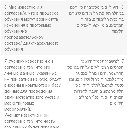
6. Мне известно и я
6. ידוע לי ואני מסכים/ה כי יתכנו
согласен/а, что в процессе
במהלך תקופת הלימודים שינויים
обучения могут возникнуть
בתוכנית הלימודים, בזהות
изменения в программе
המרצים, בימי /שעות/מיקום
обучения/в
הלימוד.
преподавательском
составе/ днях/часах/месте
обучения.
7. Ученику известно и он
7. לנרשם/לתלמיד ידוע כי
согласен с тем, что его
הפרטים הממולאים על ידו בטופס
личные данные, указанные
ההרשמה, יוזנו וינוהלו במאגרי
им при записи на курс, будут
מידע למטרות ניהול ושיווק בניומן
внесены в компьютер и базу
סנטר. לנרשם/לתלמיד ידוע כי
данных для проведения
חלק מהנתונים יועברו לרשויות
административного учета и
הבוחנות וזאת עפ"י הנהלים
маркетинговых
הקיימים.
мероприятий.
Ученику известно и он
согласен с тем, что часть
его данных будет передана