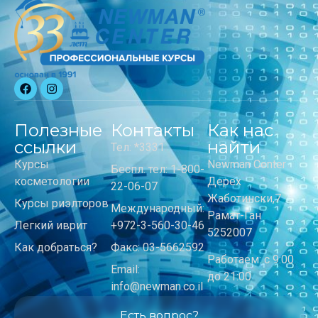
Полезные
Контакты
Как нас
ссылки
найти
Тел: *3331
Курсы
Newman Center
Беспл. тел: 1-800-
косметологии
Дерех
22-06-07
Жаботински,7
Курсы риэлторов
Международный:
Рамат-Ган
Легкий иврит
+972-3-560-30-46
5252007
Как добраться?
Факс: 03-5662592
Работаем: с 9:00
Email:
до 21:00
info@newman.co.il
Есть вопрос?