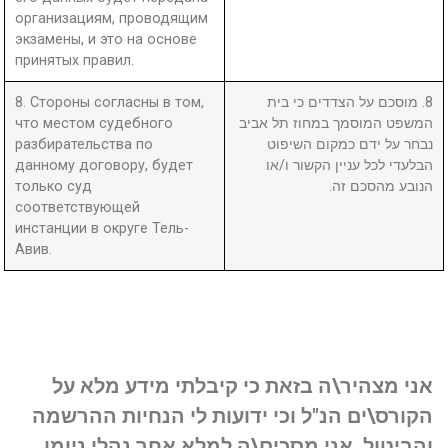
организациям, проводящим
экзамены, и это на основе
принятых правил.
8. Стороны согласны в том,
8. מוסכם על הצדדים כי בית
что местом судебного
המשפט המוסמך במחוז תל אביב
разбирательства по
נבחר על ידם כמקום השיפוט
данному договору, будет
הבלעדי לכל עניין הקשור ו/או
только суд
הנובע מהסכם זה.
соответствующей
инстанции в округе Тель-
Авив.
אני מצהיר\ה בזאת כי קיבלתי מידע מלא על
הקורס\ים הנ"ל וכי ידועות לי הנחיות ההרשמה
והביטול. אני מסכים\ה למלא אחר נהלי ניומן