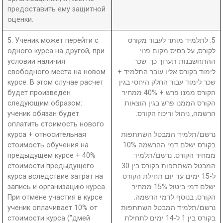
предоставить ему защитной
оценки.
5. Ученик может перейти с
5. לתלמיד מותר לעבור מקורס
одного курса на другой, при
לקורס, על בסיס מקום פנוי.
условии наличия
ההתחשבנות תערוך כך: שכר
свободного места на новом
לימוד בקורס אליו עובר התלמיד +
курсе. В этом случае расчет
שכר לימוד עבור החלק היחסי בגין
будет произведен
הקורס ממנו פרש + 40% ממחיר
следующим образом:
הקורס הממנו פרש בגין הוצאות
ученик обязан будет
הרשמה, ניהול וריכוז הקורס.
оплатить стоимость нового
курса + относительная
נרשם/תלמיד המבטל השתתפות
стоимость обучения на
בקורס ישלם דמי ההרשמה 10%
предыдущем курсе + 40%
ממחיר הקורס. נרשם/תלמיד
стоимости предыдущего
המבטל השתתפות בקורס בין 30
курса вследствие затрат на
ל-15 ימים עד יום תחילת הקורס
запись и организацию курса.
ישלם דמי ביטול 15% ממחיר
При отмене участия в курсе
הקורס, בנוסף לדמי הרשמה.
ученик оплачивает 10% от
נרשם/תלמיד המבטל השתתפות
стоимости курса ("дмей
בקורס בין 1 ל-14 ימים לתחילת