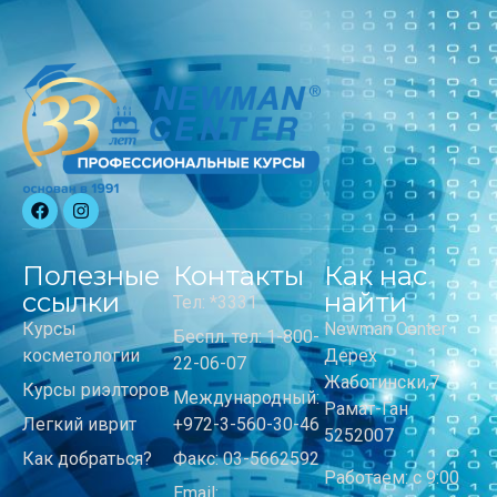
Полезные
Контакты
Как нас
ссылки
найти
Тел: *3331
Курсы
Newman Center
Беспл. тел: 1-800-
косметологии
Дерех
22-06-07
Жаботински,7
Курсы риэлторов
Международный:
Рамат-Ган
Легкий иврит
+972-3-560-30-46
5252007
Как добраться?
Факс: 03-5662592
Работаем: с 9:00
Email: