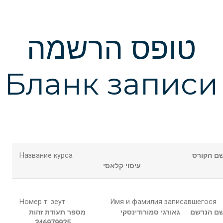
טופס הרשמה
Бланк записи
Название курса
ם הקורס
עיסוי קלאסי
Номер т. зеут
Имя и фамилия записавшегося
ם הנרשם
גאורגי
סמורודינסקי
מספר תעודת זהות
346979925