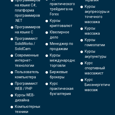
Программирование
терапия
практического
на языке C#,
Курсы
трейдинга на
платформа
акупрессуры и
Forex
программирования
точечного
.NET
Курсы
массажа
криптовалют
Программирование
Курсы
на языке С
Ювелирное
массажа
дело
Программист
Курсы
SolidWorks /
Менеджер по
гомеопатии
SolidCam
продажам
Курсы
Современные
Курсы
акупунктуры
интернет-
международной
Курс
технологии
торговли
спортивный
Пользователь
Биржевые
массажист
компьютера
брокеры
Курс
Программист
Курс
Биоэнергетическ
WEB / PHP
практическая
массаж
бухгалтерия
Курсы WEB-
дизайна
Компьютерные
техники