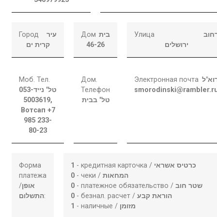
Город
עיר
Дом
בית
Улица
חוב
קרית ים
46-26
ירושלים
Моб. Тел.
Дом.
Электронная почта
וא"ל
053-
טל' נייד
Телефон
smorodinski@rambler.r
5003619,
טל' בבית
Вотсап +7
985 233-
80-23
Форма
1
- кредитная карточка /
כרטיס אשראי
платежа
0
- чеки /
המחאות
/
אופן
0
- платежное обязательство /
שטר חוב
התשלום
:
0
- безнал. расчет /
הוראת קבע
1
- наличные /
מזומן