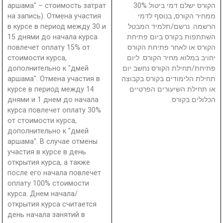
аршама" – стоимость затрат
הקורס ישלם דמי ביטול 30%
на запись). Отмена участия
ממחיר הקורס, בנוסף לדמי
в курсе в период между 30 и
הרשמה. נרשם/תלמיד המבטל
15 днями до начала курса
השתתפות בקורס ביום פתיחת
повлечет оплату 15% от
הקורס או לאחר פתיחת הקורס
стоимости курса,
יחויב במלוא מחיר הקורס. ליום
дополнительно к "дмей
פתיחת/תחילת הקורס נחשב יום
аршама". Отмена участия в
תחילת הלימודים בקורס בקבוצה
курсе в период между 14
או תחילת השיעורים הפרטיים
днями и 1 днем до начала
הכלולים בקורס.
курса повлечет оплату 30%
от стоимости курса,
дополнительно к "дмей
аршама". В случае отмены
участия в курсе в день
открытия курса, а также
после его начала повлечет
оплату 100% стоимости
курса. Днем начала/
открытия курса считается
день начала занятий в