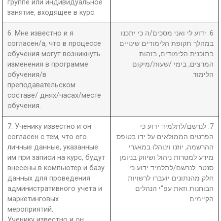
группе или индивидуальное
занятие, входящее в курс.
6. Мне известно и я
6. ידוע לי ואני מסכים/ה כי יתכנו
согласен/а, что в процессе
במהלך תקופת הלימודים שינויים
обучения могут возникнуть
בתוכנית הלימודים, בזהות
изменения в программе
המרצים, בימי /שעות/מיקום
обучения/в
הלימוד.
преподавательском
составе/ днях/часах/месте
обучения.
7. Ученику известно и он
7. לנרשם/לתלמיד ידוע כי
согласен с тем, что его
הפרטים הממולאים על ידו בטופס
личные данные, указанные
ההרשמה, יוזנו וינוהלו במאגרי
им при записи на курс, будут
מידע למטרות ניהול ושיווק בניומן
внесены в компьютер и базу
סנטר. לנרשם/לתלמיד ידוע כי
данных для проведения
חלק מהנתונים יועברו לרשויות
административного учета и
הבוחנות וזאת עפ"י הנהלים
маркетинговых
הקיימים.
мероприятий.
Ученику известно и он