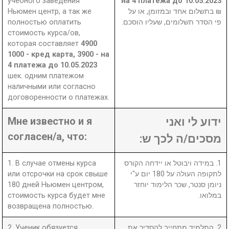
учебного заведения
на 4 платежа до 10.05.2023
Ньюмен центр, а так же
₪ בתשלום אחד ובמזומן, או על
полностью оплатить
פי הסדר תשלומים, שעליו הוסכם.
стоимость курса/ов,
которая составляет
4900
1000 - кред карта, 3900 - на
4 платежа до 10.05.2023
шек. одним платежом
наличными или согласно
договоренности о платежах.
Мне известно и я
ידוע לי ואני
согласен/а, что:
מסכים/ה לכך ש:
1. В случае отмены курса
1. במידה ויבוטל או יידחה הקורס
или отсрочки на срок свыше
לתקופה העולה על 180 יום ע"י
180 дней Ньюмен центром,
ניומן סנטר, שכר הלימוד יוחזר
стоимость курса будет мне
במלואו.
возвращена полностью.
2. Ученик обязуется
2. התלמיד מתחייב להסדיר את