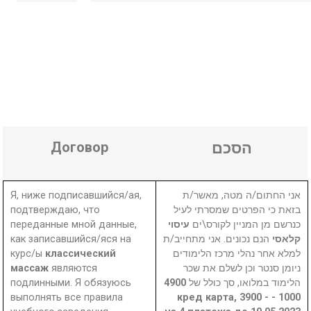
Договор
הסכם
Я, ниже подписавшийся/ая,
אני החתום/ה מטה, מאשר/ת
подтверждаю, что
בזאת כי הפרטים שמסרתי לעיל
переданные мной данные,
עיסוי
כנרשם מן המניין לקורס\ים
как записавшийся/яся на
הנם נכונים. אני מתחייב/ת
קלאסי
курс/ы
классический
למלא אחר נהלי מרכז הלימודים
массаж
являются
ניומן סנטר וכן לשלם את שכר
подлинными. Я обязуюсь
4900
הלימוד במלואו, סך כולל של
выполнять все правила
1000 - кред карта, 3900 -