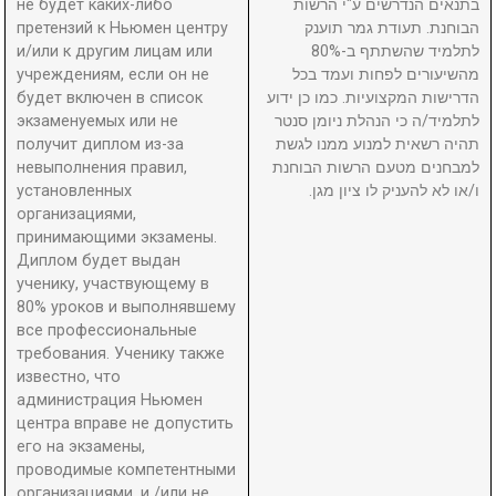
не будет каких-либо
בתנאים הנדרשים ע"י הרשות
претензий к Ньюмен центру
הבוחנת. תעודת גמר תוענק
и/или к другим лицам или
לתלמיד שהשתתף ב-80%
учреждениям, если он не
מהשיעורים לפחות ועמד בכל
будет включен в список
הדרישות המקצועיות. כמו כן ידוע
экзаменуемых или не
לתלמיד/ה כי הנהלת ניומן סנטר
получит диплом из-за
תהיה רשאית למנוע ממנו לגשת
невыполнения правил,
למבחנים מטעם הרשות הבוחנת
установленных
ו/או לא להעניק לו ציון מגן.
организациями,
принимающими экзамены.
Диплом будет выдан
ученику, участвующему в
80% уроков и выполнявшему
все профессиональные
требования. Ученику также
известно, что
администрация Ньюмен
центра вправе не допустить
его на экзамены,
проводимые компетентными
организациями, и /или не