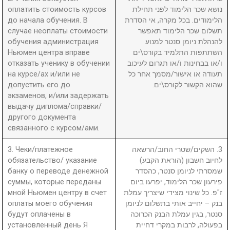
оплатить стоимость курсов
נושא שכר הלימוד לפני תחילת
до начала обучения. В
הלימודים. בכל מקרה, אי הסדרת
случае неоплаты стоимости
תשלום שכר הלימוד תאפשר
обучения администрация
להנהלת ניומן סנטר למנוע
Ньюмен центра вправе
השתתפות התלמיד בקורס\ים
отказать ученику в обучении
ו/או בבחינות ו/או תגרום לעיכוב
на курсе/ах и/или не
תעודה או אישור/מסמך אחר כל
допустить его до
שהוא הקשור לקורס\ים.
экзаменов, и/или задержать
выдачу диплома/справки/
другого документа
связанного с курсом/ами.
3. Чеки/платежное
3. השקים/שטרי החוב/הרשאה
обязательство/ указание
לחיוב חשבון (הוראת הקבע)
банку о переводе денежной
שמסרתי לניומן סנטר, כהסדר
суммы, которые переданы
פירעון שכר הלימוד, יפרעו ביום
мной Ньюмен центру в счет
ז"פ. כל שינוי מצידי שיצריך עמלת
оплаты моего обучения
בנק – יחייב אותי בתשלום לניומן
будут оплачены в
סנטר, בגין עמלת הבנק הכרוכה
установленный день Я
בפעולה, לרבות במקרי דחיית