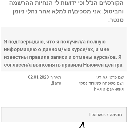
הקורס\ים הנ"ל וכי ידועות לי הנחיות ההרשמה
והביטול. אני מסכים\ה למלא אחר נהלי ניומן
סנטר.
Я подтверждаю, что я получил/а полную
информацию о данном/ых курсе/ах, и мне
известны правила записи и отмены курса/ов. Я
согласен/а выполнять правила Ньюмен центра.
02.01.2023
:תאריך
גאורגי
שם פרטי
Дата
סמורודינסקי
ושם משפחה
Имя и фамилия
Подпись /
חתימה