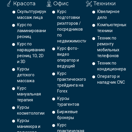
Красота
Офис
Техники
Скульптурирующий
Курс
Ювелирное
массаж лица
подготовки
дело
риэлторов /
Курс по
Компьютерные
посредников
ламинированию
техники
по
ресниц
Техник по
недвижимости
Курс по
ремонту
Курс фото-
наращиванию
мобильных
видео
ресниц 1D, 2D
телефонов
оператор и
и 3D
Техник по
ведущий
Курсы
кондиционерам
Курс
детского
Оператор и
практического
массажа
наладчик CNC
трейдинга на
Курс
Forex
мануальная
Курсы
терапия
турагентов
Курсы
Биржевые
косметологии
брокеры
Курсы
Курс
маникюра и
практическая