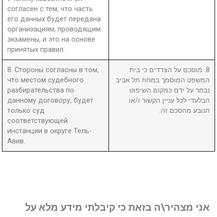
согласен с тем, что часть
его данных будет передана
организациям, проводящим
экзамены, и это на основе
принятых правил.
8. Стороны согласны в том,
8. מוסכם על הצדדים כי בית
что местом судебного
המשפט המוסמך במחוז תל אביב
разбирательства по
נבחר על ידם כמקום השיפוט
данному договору, будет
הבלעדי לכל עניין הקשור ו/או
только суд
הנובע מהסכם זה.
соответствующей
инстанции в округе Тель-
Авив.
אני מצהיר\ה בזאת כי קיבלתי מידע מלא על