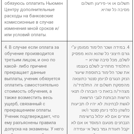
обязуюсь оплатить Ньюмен
תשלום או אי-פירעון תשלום
Центру дополнительные
מסיבה כל שהיא.
расходы на банковские
комиссионные в случае
изменения мной сроков и/
или условий оплаты.
4. В случае если оплата за
4. במידה ושכר הלימוד ממומן ע"י
обучение производится
גורם חיצוני כל שהוא והוא מפסיק
третьим лицом, и оно по
לשלם, מכל סיבה שהיא –
какой- либо причине
התלמיד מתחייב לשלם בעצמו
прекращает данные
את שכר הלימוד בתוספת שיעור
выплаты, ученик обязуется
הנזק הנגרם לניומן סנטר כתוצאה
оплатить самостоятельно
מהפסקת תשלום זה. התלמיד/ה
стоимость обучения, а
מצהיר/ה בזאת כי הובהרו לו תנאי
также возместить весь
הרשות הבוחנת לגבי הרשאה
ущерб, связанный с
לגשת לבחינות. לא יהיו לו תביעות
прекращением оплаты.
כלשהן כלפי ניומן סנטר ו/או
Ученик подтверждает, что
אחרים אם לא יכלול ברשימת
ему разъяснены правила
הנבחנים מטעם המוסד או אם לא
допуска на экзамены. У него
יקבל תעודת גמר בשל אי עמידה