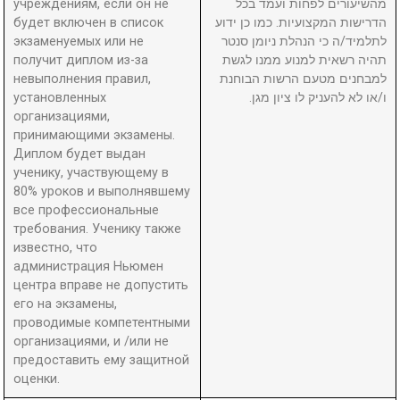
учреждениям, если он не
מהשיעורים לפחות ועמד בכל
будет включен в список
הדרישות המקצועיות. כמו כן ידוע
экзаменуемых или не
לתלמיד/ה כי הנהלת ניומן סנטר
получит диплом из-за
תהיה רשאית למנוע ממנו לגשת
невыполнения правил,
למבחנים מטעם הרשות הבוחנת
установленных
ו/או לא להעניק לו ציון מגן.
организациями,
принимающими экзамены.
Диплом будет выдан
ученику, участвующему в
80% уроков и выполнявшему
все профессиональные
требования. Ученику также
известно, что
администрация Ньюмен
центра вправе не допустить
его на экзамены,
проводимые компетентными
организациями, и /или не
предоставить ему защитной
оценки.