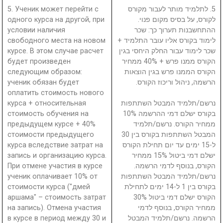
5. Ученик может перейти с
5. לתלמיד מותר לעבור מקורס
одного курса на другой, при
לקורס, על בסיס מקום פנוי.
условии наличия
ההתחשבנות תערוך כך: שכר
свободного места на новом
לימוד בקורס אליו עובר התלמיד +
курсе. В этом случае расчет
שכר לימוד עבור החלק היחסי בגין
будет произведен
הקורס ממנו פרש + 40% ממחיר
следующим образом:
הקורס הממנו פרש בגין הוצאות
ученик обязан будет
הרשמה, ניהול וריכוז הקורס.
оплатить стоимость нового
курса + относительная
נרשם/תלמיד המבטל השתתפות
стоимость обучения на
בקורס ישלם דמי ההרשמה 10%
предыдущем курсе + 40%
ממחיר הקורס. נרשם/תלמיד
стоимости предыдущего
המבטל השתתפות בקורס בין 30
курса вследствие затрат на
ל-15 ימים עד יום תחילת הקורס
запись и организацию курса.
ישלם דמי ביטול 15% ממחיר
При отмене участия в курсе
הקורס, בנוסף לדמי הרשמה.
ученик оплачивает 10% от
נרשם/תלמיד המבטל השתתפות
стоимости курса ("дмей
בקורס בין 1 ל-14 ימים לתחילת
аршама" – стоимость затрат
הקורס ישלם דמי ביטול 30%
на запись). Отмена участия
ממחיר הקורס, בנוסף לדמי
в курсе в период между 30 и
הרשמה. נרשם/תלמיד המבטל