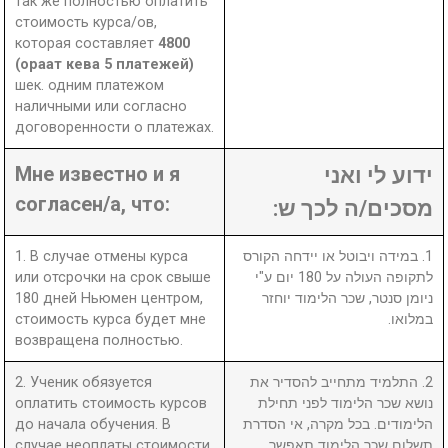
так же полностью оплатить
стоимость курса/ов,
которая составляет
4800
(ораат кева 5 платежей)
шек. одним платежом
наличными или согласно
договоренности о платежах.
Мне известно и я
ידוע לי ואני
согласен/а, что:
מסכים/ה לכך ש:
1. В случае отмены курса
1. במידה ויבוטל או יידחה הקורס
или отсрочки на срок свыше
לתקופה העולה על 180 יום ע"י
180 дней Ньюмен центром,
ניומן סנטר, שכר הלימוד יוחזר
стоимость курса будет мне
במלואו.
возвращена полностью.
2. Ученик обязуется
2. התלמיד מתחייב להסדיר את
оплатить стоимость курсов
נושא שכר הלימוד לפני תחילת
до начала обучения. В
הלימודים. בכל מקרה, אי הסדרת
случае неоплаты стоимости
תשלום שכר הלימוד תאפשר