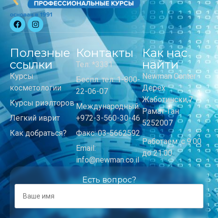
Полезные
Контакты
Как нас
ссылки
найти
Тел: *3331
Курсы
Newman Center
Беспл. тел: 1-800-
косметологии
Дерех
22-06-07
Жаботински,7
Курсы риэлторов
Международный:
Рамат-Ган
Легкий иврит
+972-3-560-30-46
5252007
Как добраться?
Факс: 03-5662592
Работаем: с 9:00
Email:
до 21:00
info@newman.co.il
Есть вопрос?