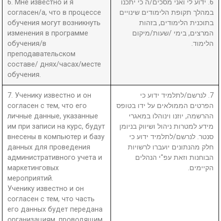
6. Мне известно и я
6. ידוע לי ואני מסכים/ה כי יתכנו
согласен/а, что в процессе
במהלך תקופת הלימודים שינויים
обучения могут возникнуть
בתוכנית הלימודים, בזהות
изменения в программе
המרצים, בימי /שעות/מיקום
обучения/в
הלימוד.
преподавательском
составе/ днях/часах/месте
обучения.
7. Ученику известно и он
7. לנרשם/לתלמיד ידוע כי
согласен с тем, что его
הפרטים הממולאים על ידו בטופס
личные данные, указанные
ההרשמה, יוזנו וינוהלו במאגרי
им при записи на курс, будут
מידע למטרות ניהול ושיווק בניומן
внесены в компьютер и базу
סנטר. לנרשם/לתלמיד ידוע כי
данных для проведения
חלק מהנתונים יועברו לרשויות
административного учета и
הבוחנות וזאת עפ"י הנהלים
маркетинговых
הקיימים.
мероприятий.
Ученику известно и он
согласен с тем, что часть
его данных будет передана
организациям, проводящим