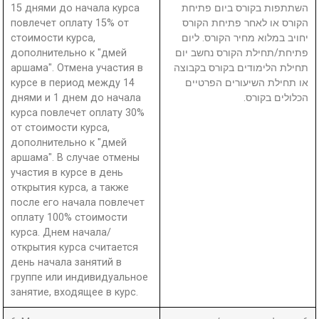
15 днями до начала курса
השתתפות בקורס ביום פתיחת
повлечет оплату 15% от
הקורס או לאחר פתיחת הקורס
стоимости курса,
יחויב במלוא מחיר הקורס. ליום
дополнительно к "дмей
פתיחת/תחילת הקורס נחשב יום
аршама". Отмена участия в
תחילת הלימודים בקורס בקבוצה
курсе в период между 14
או תחילת השיעורים הפרטיים
днями и 1 днем до начала
הכלולים בקורס.
курса повлечет оплату 30%
от стоимости курса,
дополнительно к "дмей
аршама". В случае отмены
участия в курсе в день
открытия курса, а также
после его начала повлечет
оплату 100% стоимости
курса. Днем начала/
открытия курса считается
день начала занятий в
группе или индивидуальное
занятие, входящее в курс.