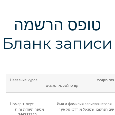
טופס הרשמה
Бланк записи
Название курса
שם הקורס
קורס לטכנאי מזגנים
Номер т. зеут
Имя и фамилия записавшегося
שם הנרשם
שמואל מורדכי
טקאץ׳
מספר תעודת זהות
346713720