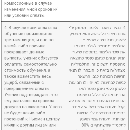
комиссионные в случае
изменения мной сроков и/
или условий оплаты.
4. В случае если оплата за
4. במידה ושכר הלימוד ממומן ע"י
обучение производится
גורם חיצוני כל שהוא והוא מפסיק
третьим лицом, и оно по
לשלם, מכל סיבה שהיא –
какой- либо причине
התלמיד מתחייב לשלם בעצמו
прекращает данные
את שכר הלימוד בתוספת שיעור
выплаты, ученик обязуется
הנזק הנגרם לניומן סנטר כתוצאה
оплатить самостоятельно
מהפסקת תשלום זה. התלמיד/ה
стоимость обучения, а
מצהיר/ה בזאת כי הובהרו לו תנאי
также возместить весь
הרשות הבוחנת לגבי הרשאה
ущерб, связанный с
לגשת לבחינות. לא יהיו לו תביעות
прекращением оплаты.
כלשהן כלפי ניומן סנטר ו/או
Ученик подтверждает, что
אחרים אם לא יכלול ברשימת
ему разъяснены правила
הנבחנים מטעם המוסד או אם לא
допуска на экзамены. У него
יקבל תעודת גמר בשל אי עמידה
не будет каких-либо
בתנאים הנדרשים ע"י הרשות
претензий к Ньюмен центру
הבוחנת. תעודת גמר תוענק
и/или к другим лицам или
לתלמיד שהשתתף ב-80%