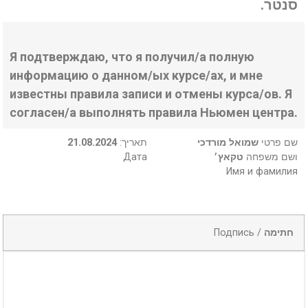
סנטר.
Я подтверждаю, что я получил/а полную
информацию о данном/ых курсе/ах, и мне
известны правила записи и отмены курса/ов. Я
согласен/а выполнять правила Ньюмен центра.
21.08.2024
:תאריך
שמואל מורדכי
שם פרטי
Дата
טקאץ׳
ושם משפחה
Имя и фамилия
Подпись /
חתימה