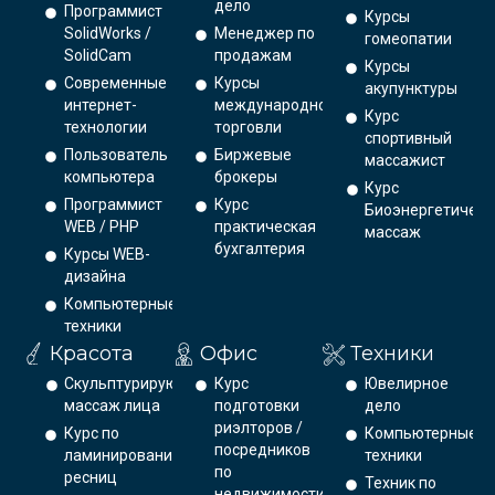
дело
Программист
Курсы
SolidWorks /
Менеджер по
гомеопатии
SolidCam
продажам
Курсы
Современные
Курсы
акупунктуры
интернет-
международной
Курс
технологии
торговли
спортивный
Пользователь
Биржевые
массажист
компьютера
брокеры
Курс
Программист
Курс
Биоэнергетическ
WEB / PHP
практическая
массаж
бухгалтерия
Курсы WEB-
дизайна
Компьютерные
техники
Красота
Офис
Техники
Скульптурирующий
Курс
Ювелирное
массаж лица
подготовки
дело
риэлторов /
Курс по
Компьютерные
посредников
ламинированию
техники
по
ресниц
Техник по
недвижимости