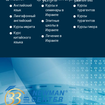
услуги
религия
Английский
Курсы и
Курсы
язык
семинары в
турагентов
Израиле
Лингафонный
Курсы
английский
Элитные
турагентов
школы в
Курсы иврита
Курсы гиюра
Израиле
Курс
Лечение в
китайского
Израиле
языка