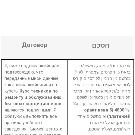
Договор
הסכם
Я, ниже подписавшийся/ая,
אני החתום/ה מטה, מאשר/ת
подтверждаю, что
בזאת כי הפרטים שמסרתי לעיל
переданные мной данные,
קורס
כנרשם מן המניין לקורס\ים
как записавшийся/яся на
הנם נכונים. אני
לטכנאי מזגנים
курс/ы
Курс техников по
מתחייב/ת למלא אחר נהלי מרכז
ремонту и обслуживанию
הלימודים ניומן סנטר וכן לשלם
бытовых кондиционеров
את שכר הלימוד במלואו, סך כולל
являются подлинными. Я
4800 (ораат кева 5
של
обязуюсь выполнять все
₪ בתשלום אחד
платежей)
правила учебного
ובמזומן, או על פי הסדר
заведения Ньюмен центр, а
תשלומים, שעליו הוסכם.