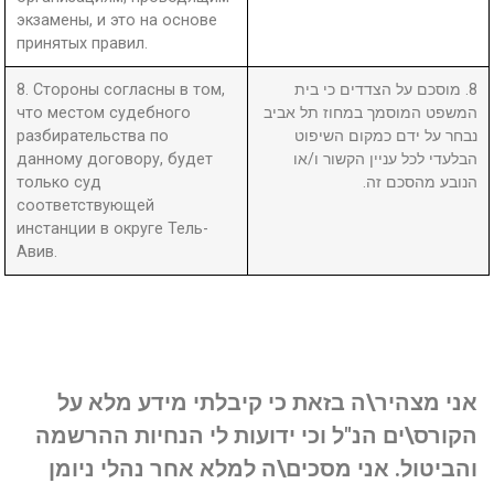
экзамены, и это на основе
принятых правил.
8. Стороны согласны в том,
8. מוסכם על הצדדים כי בית
что местом судебного
המשפט המוסמך במחוז תל אביב
разбирательства по
נבחר על ידם כמקום השיפוט
данному договору, будет
הבלעדי לכל עניין הקשור ו/או
только суд
הנובע מהסכם זה.
соответствующей
инстанции в округе Тель-
Авив.
אני מצהיר\ה בזאת כי קיבלתי מידע מלא על
הקורס\ים הנ"ל וכי ידועות לי הנחיות ההרשמה
והביטול. אני מסכים\ה למלא אחר נהלי ניומן