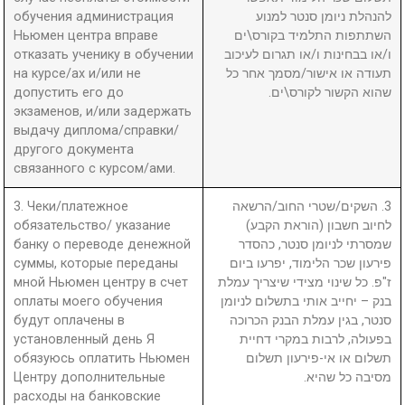
обучения администрация
להנהלת ניומן סנטר למנוע
Ньюмен центра вправе
השתתפות התלמיד בקורס\ים
отказать ученику в обучении
ו/או בבחינות ו/או תגרום לעיכוב
на курсе/ах и/или не
תעודה או אישור/מסמך אחר כל
допустить его до
שהוא הקשור לקורס\ים.
экзаменов, и/или задержать
выдачу диплома/справки/
другого документа
связанного с курсом/ами.
3. Чеки/платежное
3. השקים/שטרי החוב/הרשאה
обязательство/ указание
לחיוב חשבון (הוראת הקבע)
банку о переводе денежной
שמסרתי לניומן סנטר, כהסדר
суммы, которые переданы
פירעון שכר הלימוד, יפרעו ביום
мной Ньюмен центру в счет
ז"פ. כל שינוי מצידי שיצריך עמלת
оплаты моего обучения
בנק – יחייב אותי בתשלום לניומן
будут оплачены в
סנטר, בגין עמלת הבנק הכרוכה
установленный день Я
בפעולה, לרבות במקרי דחיית
обязуюсь оплатить Ньюмен
תשלום או אי-פירעון תשלום
Центру дополнительные
מסיבה כל שהיא.
расходы на банковские