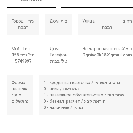
Город
עיר
Дом
בית
Улица
רחוב
רבבה
רבבה
Моб. Тел.
Дом.
Электронная почта
דוא"ל
058-
טל' נייד
Телефон
Ognivo2k18@gmail.com
5749997
טל' בבית
Форма
1
- кредитная карточка /
כרטיס אשראי
платежа
0
- чеки /
המחאות
/
אופן
1
- платежное обязательство /
שטר חוב
התשלום
:
0
- безнал. расчет /
הוראת קבע
0
- наличные /
מזומן