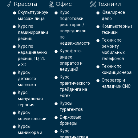
Красота
Офис
Техники
Скульптурирующий
Курс
Ювелирное
массаж лица
подготовки
дело
риэлторов /
Курс по
Компьютерные
посредников
ламинированию
техники
по
ресниц
Техник по
недвижимости
Курс по
ремонту
Курс фото-
наращиванию
мобильных
видео
ресниц 1D, 2D
телефонов
оператор и
и 3D
Техник по
ведущий
Курсы
кондиционерам
Курс
детского
Оператор и
практического
массажа
наладчик CNC
трейдинга на
Курс
Forex
мануальная
Курсы
терапия
турагентов
Курсы
Биржевые
косметологии
брокеры
Курсы
Курс
маникюра и
практическая