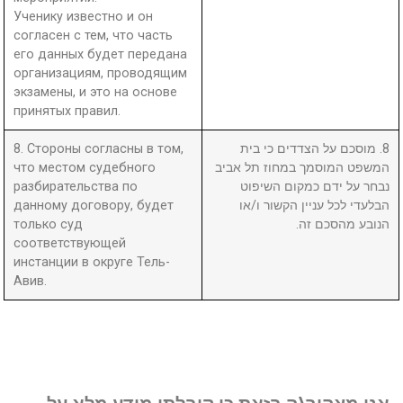
Ученику известно и он
согласен с тем, что часть
его данных будет передана
организациям, проводящим
экзамены, и это на основе
принятых правил.
8. Стороны согласны в том,
8. מוסכם על הצדדים כי בית
что местом судебного
המשפט המוסמך במחוז תל אביב
разбирательства по
נבחר על ידם כמקום השיפוט
данному договору, будет
הבלעדי לכל עניין הקשור ו/או
только суд
הנובע מהסכם זה.
соответствующей
инстанции в округе Тель-
Авив.