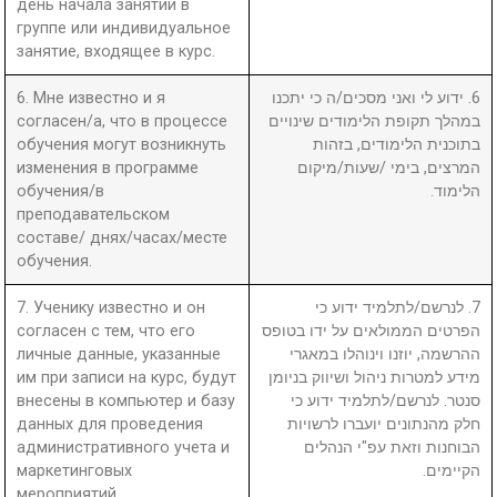
день начала занятий в
группе или индивидуальное
занятие, входящее в курс.
6. Мне известно и я
6. ידוע לי ואני מסכים/ה כי יתכנו
согласен/а, что в процессе
במהלך תקופת הלימודים שינויים
обучения могут возникнуть
בתוכנית הלימודים, בזהות
изменения в программе
המרצים, בימי /שעות/מיקום
обучения/в
הלימוד.
преподавательском
составе/ днях/часах/месте
обучения.
7. Ученику известно и он
7. לנרשם/לתלמיד ידוע כי
согласен с тем, что его
הפרטים הממולאים על ידו בטופס
личные данные, указанные
ההרשמה, יוזנו וינוהלו במאגרי
им при записи на курс, будут
מידע למטרות ניהול ושיווק בניומן
внесены в компьютер и базу
סנטר. לנרשם/לתלמיד ידוע כי
данных для проведения
חלק מהנתונים יועברו לרשויות
административного учета и
הבוחנות וזאת עפ"י הנהלים
маркетинговых
הקיימים.
мероприятий.