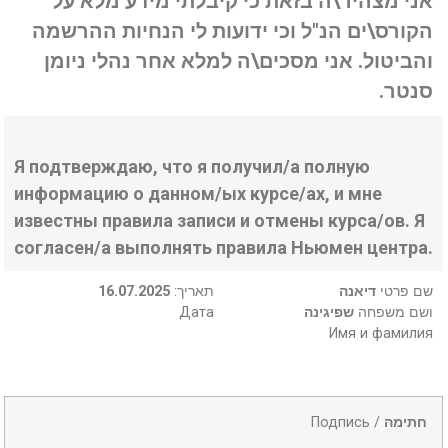
אני מצהיר\ה בזאת כי קיבלתי מידע מלא על
הקורס\ים הנ"ל וכי ידועות לי הנחיות ההרשמה
והביטול. אני מסכים\ה למלא אחר נהלי ניומן
סנטר.
Я подтверждаю, что я получил/а полную
информацию о данном/ых курсе/ах, и мне
известны правила записи и отмены курса/ов. Я
согласен/а выполнять правила Ньюмен центра.
16.07.2025
:תאריך
דיאנה
שם פרטי
Дата
שפיגינה
ושם משפחה
Имя и фамилия
Подпись /
חתימה