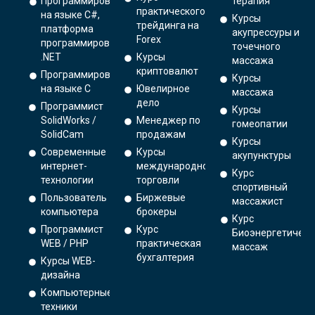
Программирование
терапия
практического
на языке C#,
Курсы
трейдинга на
платформа
акупрессуры и
Forex
программирования
точечного
.NET
Курсы
массажа
криптовалют
Программирование
Курсы
на языке С
Ювелирное
массажа
дело
Программист
Курсы
SolidWorks /
Менеджер по
гомеопатии
SolidCam
продажам
Курсы
Современные
Курсы
акупунктуры
интернет-
международной
Курс
технологии
торговли
спортивный
Пользователь
Биржевые
массажист
компьютера
брокеры
Курс
Программист
Курс
Биоэнергетическ
WEB / PHP
практическая
массаж
бухгалтерия
Курсы WEB-
дизайна
Компьютерные
техники