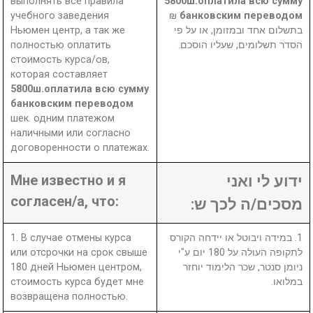
выполнять все правила
5800ш.оплатила всю сумму
учебного заведения
₪
банковским переводом
Ньюмен центр, а так же
בתשלום אחד ובמזומן, או על פי
полностью оплатить
הסדר תשלומים, שעליו הוסכם.
стоимость курса/ов,
которая составляет
5800ш.оплатила всю сумму
банковским переводом
шек. одним платежом
наличными или согласно
договоренности о платежах.
Мне известно и я
ידוע לי ואני
согласен/а, что:
מסכים/ה לכך ש:
1. В случае отмены курса
1. במידה ויבוטל או יידחה הקורס
или отсрочки на срок свыше
לתקופה העולה על 180 יום ע"י
180 дней Ньюмен центром,
ניומן סנטר, שכר הלימוד יוחזר
стоимость курса будет мне
במלואו.
возвращена полностью.