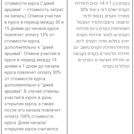
стоимости курса ("дмей
בקורס בין 1 ל-14 ימים לתחילת
аршама" – стоимость затрат
הקורס ישלם דמי ביטול 30%
на запись). Отмена участия
ממחיר הקורס, בנוסף לדמי
в курсе в период между 30 и
הרשמה. נרשם/תלמיד המבטל
15 днями до начала курса
השתתפות בקורס ביום פתיחת
повлечет оплату 15% от
הקורס או לאחר פתיחת הקורס
стоимости курса,
יחויב במלוא מחיר הקורס. ליום
дополнительно к "дмей
פתיחת/תחילת הקורס נחשב יום
аршама". Отмена участия в
תחילת הלימודים בקורס בקבוצה
курсе в период между 14
או תחילת השיעורים הפרטיים
днями и 1 днем до начала
הכלולים בקורס.
курса повлечет оплату 30%
от стоимости курса,
дополнительно к "дмей
аршама". В случае отмены
участия в курсе в день
открытия курса, а также
после его начала повлечет
оплату 100% стоимости
курса. Днем начала/
открытия курса считается