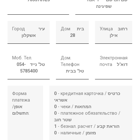
שפיגינה
Город
עיר
Дом
בית
Улица
רחוב
אשקלון
28
אילן
Моб. Тел.
Дом.
Электронная
054-
טל' נייד
Телефон
почта
דוא"ל
5785400
טל' בבית
Форма
0
- кредитная карточка /
כרטיס
платежа
אשראי
/
אופן
0
- чеки /
המחאות
התשלום
:
0
- платежное обязательство /
שטר חוב
1
- безнал. расчет /
הוראת קבע
0
- наличные /
מזומן