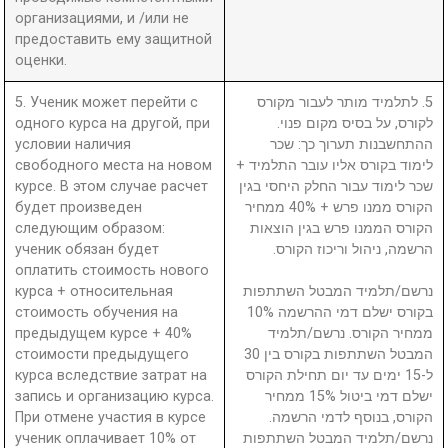
организациями, и /или не
предоставить ему защитной
оценки.
5. Ученик может перейти с
5. לתלמיד מותר לעבור מקורס
одного курса на другой, при
לקורס, על בסיס מקום פנוי.
условии наличия
ההתחשבנות תערוך כך: שכר
свободного места на новом
לימוד בקורס אליו עובר התלמיד +
курсе. В этом случае расчет
שכר לימוד עבור החלק היחסי בגין
будет произведен
הקורס ממנו פרש + 40% ממחיר
следующим образом:
הקורס הממנו פרש בגין הוצאות
ученик обязан будет
הרשמה, ניהול וריכוז הקורס.
оплатить стоимость нового
курса + относительная
נרשם/תלמיד המבטל השתתפות
стоимость обучения на
בקורס ישלם דמי ההרשמה 10%
предыдущем курсе + 40%
ממחיר הקורס. נרשם/תלמיד
стоимости предыдущего
המבטל השתתפות בקורס בין 30
курса вследствие затрат на
ל-15 ימים עד יום תחילת הקורס
запись и организацию курса.
ישלם דמי ביטול 15% ממחיר
При отмене участия в курсе
הקורס, בנוסף לדמי הרשמה.
ученик оплачивает 10% от
נרשם/תלמיד המבטל השתתפות