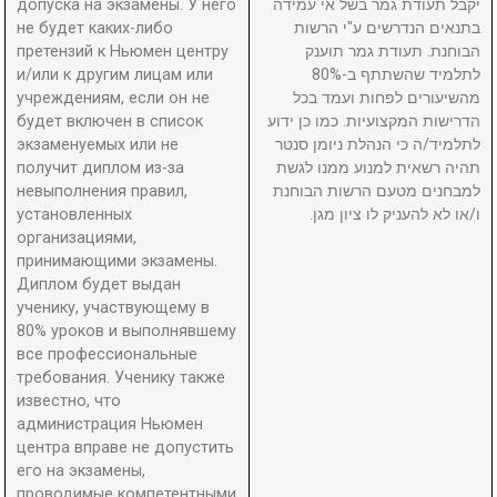
допуска на экзамены. У него
יקבל תעודת גמר בשל אי עמידה
не будет каких-либо
בתנאים הנדרשים ע"י הרשות
претензий к Ньюмен центру
הבוחנת. תעודת גמר תוענק
и/или к другим лицам или
לתלמיד שהשתתף ב-80%
учреждениям, если он не
מהשיעורים לפחות ועמד בכל
будет включен в список
הדרישות המקצועיות. כמו כן ידוע
экзаменуемых или не
לתלמיד/ה כי הנהלת ניומן סנטר
получит диплом из-за
תהיה רשאית למנוע ממנו לגשת
невыполнения правил,
למבחנים מטעם הרשות הבוחנת
установленных
ו/או לא להעניק לו ציון מגן.
организациями,
принимающими экзамены.
Диплом будет выдан
ученику, участвующему в
80% уроков и выполнявшему
все профессиональные
требования. Ученику также
известно, что
администрация Ньюмен
центра вправе не допустить
его на экзамены,
проводимые компетентными