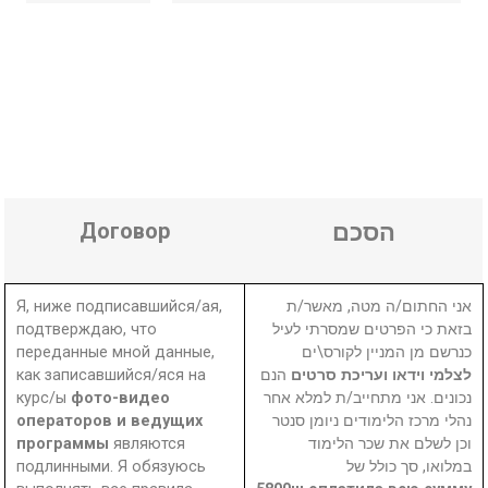
Договор
הסכם
Я, ниже подписавшийся/ая,
אני החתום/ה מטה, מאשר/ת
подтверждаю, что
בזאת כי הפרטים שמסרתי לעיל
переданные мной данные,
כנרשם מן המניין לקורס\ים
как записавшийся/яся на
הנם
לצלמי וידאו ועריכת סרטים
курс/ы
фото-видео
נכונים. אני מתחייב/ת למלא אחר
операторов и ведущих
נהלי מרכז הלימודים ניומן סנטר
программы
являются
וכן לשלם את שכר הלימוד
подлинными. Я обязуюсь
במלואו, סך כולל של