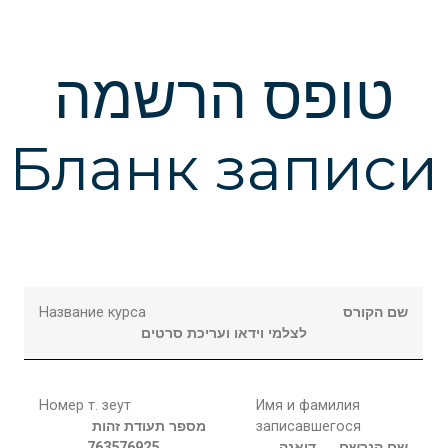
טופס הרשמה
Бланк записи
Название курса
שם הקורס
לצלמי וידאו ועריכת סרטים
Номер т. зеут
Имя и фамилия
מספר תעודת זהות
записавшегося
763576925
דיאנה
שם הנרשם