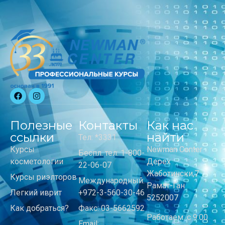
Полезные
Контакты
Как нас
ссылки
найти
Тел: *3331
Курсы
Newman Center
Беспл. тел: 1-800-
косметологии
Дерех
22-06-07
Жаботински,7
Курсы риэлторов
Международный:
Рамат-Ган
Легкий иврит
+972-3-560-30-46
5252007
Как добраться?
Факс: 03-5662592
Работаем: с 9:00
Email: