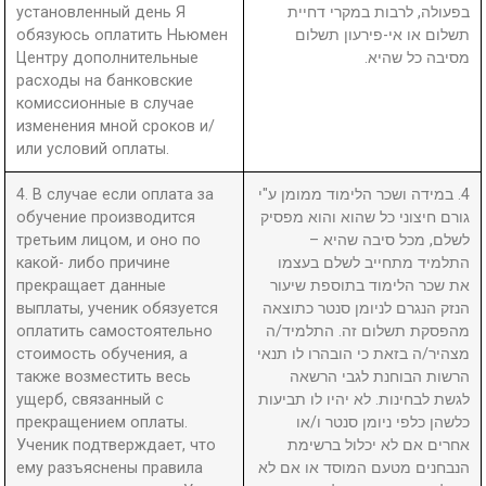
установленный день Я
בפעולה, לרבות במקרי דחיית
обязуюсь оплатить Ньюмен
תשלום או אי-פירעון תשלום
Центру дополнительные
מסיבה כל שהיא.
расходы на банковские
комиссионные в случае
изменения мной сроков и/
или условий оплаты.
4. В случае если оплата за
4. במידה ושכר הלימוד ממומן ע"י
обучение производится
גורם חיצוני כל שהוא והוא מפסיק
третьим лицом, и оно по
לשלם, מכל סיבה שהיא –
какой- либо причине
התלמיד מתחייב לשלם בעצמו
прекращает данные
את שכר הלימוד בתוספת שיעור
выплаты, ученик обязуется
הנזק הנגרם לניומן סנטר כתוצאה
оплатить самостоятельно
מהפסקת תשלום זה. התלמיד/ה
стоимость обучения, а
מצהיר/ה בזאת כי הובהרו לו תנאי
также возместить весь
הרשות הבוחנת לגבי הרשאה
ущерб, связанный с
לגשת לבחינות. לא יהיו לו תביעות
прекращением оплаты.
כלשהן כלפי ניומן סנטר ו/או
Ученик подтверждает, что
אחרים אם לא יכלול ברשימת
ему разъяснены правила
הנבחנים מטעם המוסד או אם לא