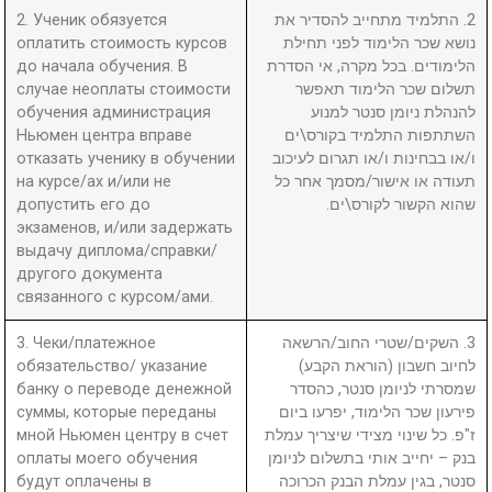
2. Ученик обязуется
2. התלמיד מתחייב להסדיר את
оплатить стоимость курсов
נושא שכר הלימוד לפני תחילת
до начала обучения. В
הלימודים. בכל מקרה, אי הסדרת
случае неоплаты стоимости
תשלום שכר הלימוד תאפשר
обучения администрация
להנהלת ניומן סנטר למנוע
Ньюмен центра вправе
השתתפות התלמיד בקורס\ים
отказать ученику в обучении
ו/או בבחינות ו/או תגרום לעיכוב
на курсе/ах и/или не
תעודה או אישור/מסמך אחר כל
допустить его до
שהוא הקשור לקורס\ים.
экзаменов, и/или задержать
выдачу диплома/справки/
другого документа
связанного с курсом/ами.
3. Чеки/платежное
3. השקים/שטרי החוב/הרשאה
обязательство/ указание
לחיוב חשבון (הוראת הקבע)
банку о переводе денежной
שמסרתי לניומן סנטר, כהסדר
суммы, которые переданы
פירעון שכר הלימוד, יפרעו ביום
мной Ньюмен центру в счет
ז"פ. כל שינוי מצידי שיצריך עמלת
оплаты моего обучения
בנק – יחייב אותי בתשלום לניומן
будут оплачены в
סנטר, בגין עמלת הבנק הכרוכה