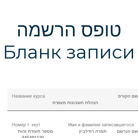
טופס הרשמה
Бланк записи
Название курса
שם הקור
הנהלת חשבונות מעשית
Номер т. зеут
Имя и фамилия записавшегося
מספר תעודת זהות
רודלביץ
תמרה
שם הנרש
345491120