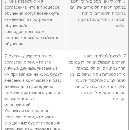
6. Мне известно и я
6. ידוע לי ואני מסכים/ה כי יתכנו
согласен/а, что в процессе
במהלך תקופת הלימודים שינויים
обучения могут возникнуть
בתוכנית הלימודים, בזהות
изменения в программе
המרצים, בימי /שעות/מיקום
обучения/в
הלימוד.
преподавательском
составе/ днях/часах/месте
обучения.
7. Ученику известно и он
7. לנרשם/לתלמיד ידוע כי
согласен с тем, что его
הפרטים הממולאים על ידו בטופס
личные данные, указанные
ההרשמה, יוזנו וינוהלו במאגרי
им при записи на курс, будут
מידע למטרות ניהול ושיווק בניומן
внесены в компьютер и базу
סנטר. לנרשם/לתלמיד ידוע כי
данных для проведения
חלק מהנתונים יועברו לרשויות
административного учета и
הבוחנות וזאת עפ"י הנהלים
маркетинговых
הקיימים.
мероприятий.
Ученику известно и он
согласен с тем, что часть
его данных будет передана
организациям, проводящим