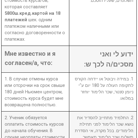
стоимость курса/ов,
תשלומים, שעליו הוסכם.
которая составляет
5800ш.кред.картой на 18
платежей
шек. одним
платежом наличными или
согласно договоренности о
платежах.
Мне известно и я
ידוע לי ואני
согласен/а, что:
מסכים/ה לכך ש:
1. В случае отмены курса
1. במידה ויבוטל או יידחה הקורס
или отсрочки на срок свыше
לתקופה העולה על 180 יום ע"י
180 дней Ньюмен центром,
ניומן סנטר, שכר הלימוד יוחזר
стоимость курса будет мне
במלואו.
возвращена полностью.
2. Ученик обязуется
2. התלמיד מתחייב להסדיר את
оплатить стоимость курсов
נושא שכר הלימוד לפני תחילת
до начала обучения. В
הלימודים. בכל מקרה, אי הסדרת
случае неоплаты стоимости
תשלום שכר הלימוד תאפשר