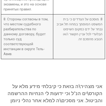
экзамены, и это на основе
принятых правил.
8. Стороны согласны в том,
8. מוסכם על הצדדים כי בית
что местом судебного
המשפט המוסמך במחוז תל אביב
разбирательства по
נבחר על ידם כמקום השיפוט
данному договору, будет
הבלעדי לכל עניין הקשור ו/או
только суд
הנובע מהסכם זה.
соответствующей
инстанции в округе Тель-
Авив.
אני מצהיר\ה בזאת כי קיבלתי מידע מלא על
הקורס\ים הנ"ל וכי ידועות לי הנחיות ההרשמה
והביטול. אני מסכים\ה למלא אחר נהלי ניומן