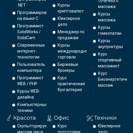
точечного
.NET
Курсы
массажа
криптовалют
Программирование
Курсы
на языке С
Ювелирное
массажа
дело
Программист
Курсы
SolidWorks /
Менеджер по
гомеопатии
SolidCam
продажам
Курсы
Современные
Курсы
акупунктуры
интернет-
международной
Курс
технологии
торговли
спортивный
Пользователь
Биржевые
массажист
компьютера
брокеры
Курс
Программист
Курс
Биоэнергетическ
WEB / PHP
практическая
массаж
бухгалтерия
Курсы WEB-
дизайна
Компьютерные
техники
Красота
Офис
Техники
Скульптурирующий
Курс
Ювелирное
массаж лица
подготовки
дело