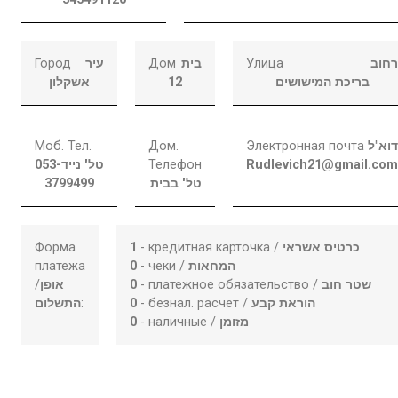
Город
עיר
Дом
בית
Улица
רחו
אשקלון
12
בריכת המישושים
Моб. Тел.
Дом.
Электронная почта
דוא"
053-
טל' נייד
Телефон
Rudlevich21@gmail.co
3799499
טל' בבית
Форма
1
- кредитная карточка /
כרטיס אשראי
платежа
0
- чеки /
המחאות
/
אופן
0
- платежное обязательство /
שטר חוב
התשלום
:
0
- безнал. расчет /
הוראת קבע
0
- наличные /
מזומן