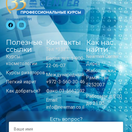
Полезные
Контакты
Как нас
ссылки
найти
Тел: *3331
Курсы
Newman Center
Беспл. тел: 1-800-
косметологии
Дерех
22-06-07
Жаботински,7
Курсы риэлторов
Международный:
Рамат-Ган
Легкий иврит
+972-3-560-30-46
5252007
Как добраться?
Факс: 03-5662592
Работаем: с 9:00
Email:
до 21:00
info@newman.co.il
Есть вопрос?