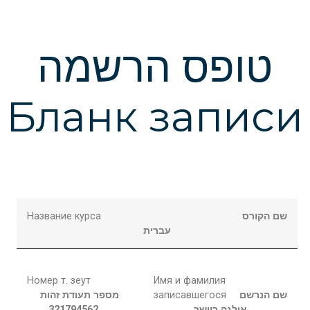
טופס הרשמה
Бланк записи
Название курса
שם הקורס
עברית
Номер т. зеут
Имя и фамилия
מספר תעודת זהות
записавшегося
שם הנרשם
321794562
ריישר
אולגה