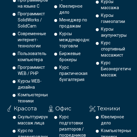
Программирование
Курсы
на языке С
Ювелирное
массажа
дело
Программист
Курсы
SolidWorks /
Менеджер по
гомеопатии
SolidCam
продажам
Курсы
Современные
Курсы
акупунктуры
интернет-
международной
Курс
технологии
торговли
спортивный
Пользователь
Биржевые
массажист
компьютера
брокеры
Курс
Программист
Курс
Биоэнергетическ
WEB / PHP
практическая
массаж
бухгалтерия
Курсы WEB-
дизайна
Компьютерные
техники
Красота
Офис
Техники
Скульптурирующий
Курс
Ювелирное
массаж лица
подготовки
дело
риэлторов /
Курс по
Компьютерные
посредников
ламинированию
техники