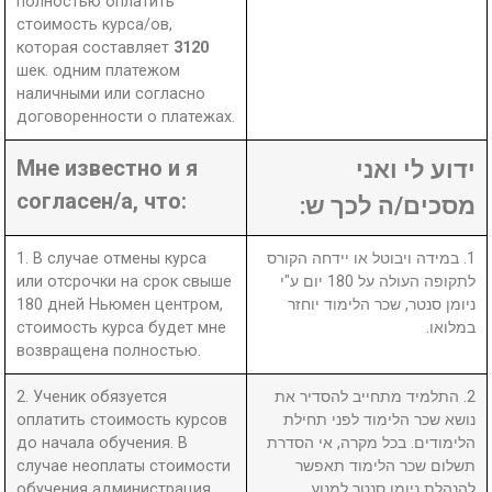
полностью оплатить
стоимость курса/ов,
которая составляет
3120
шек. одним платежом
наличными или согласно
договоренности о платежах.
Мне известно и я
ידוע לי ואני
согласен/а, что:
מסכים/ה לכך ש:
1. В случае отмены курса
1. במידה ויבוטל או יידחה הקורס
или отсрочки на срок свыше
לתקופה העולה על 180 יום ע"י
180 дней Ньюмен центром,
ניומן סנטר, שכר הלימוד יוחזר
стоимость курса будет мне
במלואו.
возвращена полностью.
2. Ученик обязуется
2. התלמיד מתחייב להסדיר את
оплатить стоимость курсов
נושא שכר הלימוד לפני תחילת
до начала обучения. В
הלימודים. בכל מקרה, אי הסדרת
случае неоплаты стоимости
תשלום שכר הלימוד תאפשר
обучения администрация
להנהלת ניומן סנטר למנוע