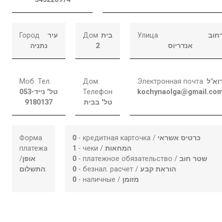
Город
עיר
Дом
בית
Улица
רחו
נתניה
2
אנדריוס
Моб. Тел.
Дом.
Электронная почта
דוא"
053-
טל' נייד
Телефон
kochynaolga@gmail.co
9180137
טל' בבית
Форма
0
- кредитная карточка /
כרטיס אשראי
платежа
1
- чеки /
המחאות
/
אופן
0
- платежное обязательство /
שטר חוב
התשלום
:
0
- безнал. расчет /
הוראת קבע
0
- наличные /
מזומן