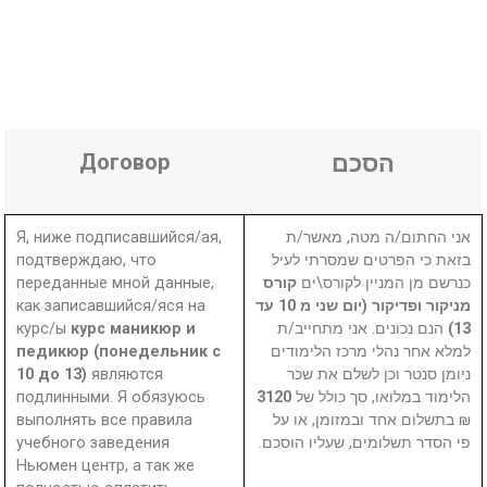
Договор
הסכם
Я, ниже подписавшийся/ая,
אני החתום/ה מטה, מאשר/ת
подтверждаю, что
בזאת כי הפרטים שמסרתי לעיל
переданные мной данные,
קורס
כנרשם מן המניין לקורס\ים
как записавшийся/яся на
מניקור ופדיקור (יום שני מ 10 עד
курс/ы
курс маникюр и
הנם נכונים. אני מתחייב/ת
13)
педикюр (понедельник с
למלא אחר נהלי מרכז הלימודים
10 до 13)
являются
ניומן סנטר וכן לשלם את שכר
подлинными. Я обязуюсь
3120
הלימוד במלואו, סך כולל של
выполнять все правила
₪ בתשלום אחד ובמזומן, או על
учебного заведения
פי הסדר תשלומים, שעליו הוסכם.
Ньюмен центр, а так же