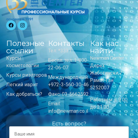
Полезные
Контакты
Как нас
ссылки
найти
Тел: *3331
Курсы
Newman Center
Беспл. тел: 1-800-
косметологии
Дерех
22-06-07
Жаботински,7
Курсы риэлторов
Международный:
Рамат-Ган
Легкий иврит
+972-3-560-30-46
5252007
Как добраться?
Факс: 03-5662592
Работаем: с 9:00
Email:
до 21:00
info@newman.co.il
Есть вопрос?