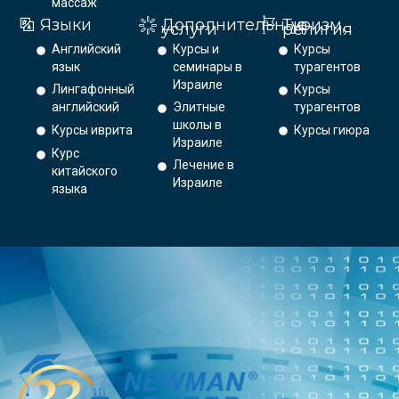
массаж
Языки
Дополнительные
Туризм,
услуги
религия
Английский
Курсы и
Курсы
язык
семинары в
турагентов
Израиле
Лингафонный
Курсы
английский
Элитные
турагентов
школы в
Курсы иврита
Курсы гиюра
Израиле
Курс
Лечение в
китайского
Израиле
языка