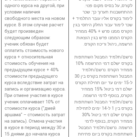
одного курса на другой, при
לקורס, על בסיס מקום פנוי.
условии наличия
ההתחשבנות תערוך כך: שכר
свободного места на новом
לימוד בקורס אליו עובר התלמיד +
курсе. В этом случае расчет
שכר לימוד עבור החלק היחסי בגין
будет произведен
הקורס ממנו פרש + 40% ממחיר
следующим образом:
הקורס הממנו פרש בגין הוצאות
ученик обязан будет
הרשמה, ניהול וריכוז הקורס.
оплатить стоимость нового
курса + относительная
נרשם/תלמיד המבטל השתתפות
стоимость обучения на
בקורס ישלם דמי ההרשמה 10%
предыдущем курсе + 40%
ממחיר הקורס. נרשם/תלמיד
стоимости предыдущего
המבטל השתתפות בקורס בין 30
курса вследствие затрат на
ל-15 ימים עד יום תחילת הקורס
запись и организацию курса.
ישלם דמי ביטול 15% ממחיר
При отмене участия в курсе
הקורס, בנוסף לדמי הרשמה.
ученик оплачивает 10% от
נרשם/תלמיד המבטל השתתפות
стоимости курса ("дмей
בקורס בין 1 ל-14 ימים לתחילת
аршама" – стоимость затрат
הקורס ישלם דמי ביטול 30%
на запись). Отмена участия
ממחיר הקורס, בנוסף לדמי
в курсе в период между 30 и
הרשמה. נרשם/תלמיד המבטל
15 днями до начала курса
השתתפות בקורס ביום פתיחת