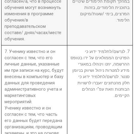
согласен/а, что в процессе
במהלך תקופת הלימודים שינויים
обучения могут возникнуть
בתוכנית הלימודים, בזהות
изменения в программе
המרצים, בימי /שעות/מיקום
обучения/в
הלימוד.
преподавательском
составе/ днях/часах/месте
обучения.
7. Ученику известно и он
7. לנרשם/לתלמיד ידוע כי
согласен с тем, что его
הפרטים הממולאים על ידו בטופס
личные данные, указанные
ההרשמה, יוזנו וינוהלו במאגרי
им при записи на курс, будут
מידע למטרות ניהול ושיווק בניומן
внесены в компьютер и базу
סנטר. לנרשם/לתלמיד ידוע כי
данных для проведения
חלק מהנתונים יועברו לרשויות
административного учета и
הבוחנות וזאת עפ"י הנהלים
маркетинговых
הקיימים.
мероприятий.
Ученику известно и он
согласен с тем, что часть
его данных будет передана
организациям, проводящим
экзамены, и это на основе