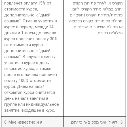
повлечет оплату 15% от
הקורס או לאחר פתיחת הקורס
стоимости курса,
יחויב במלוא מחיר הקורס. ליום
дополнительно к "дмей
פתיחת/תחילת הקורס נחשב יום
аршама". Отмена участия в
תחילת הלימודים בקורס בקבוצה
курсе в период между 14
או תחילת השיעורים הפרטיים
днями и 1 днем до начала
הכלולים בקורס.
курса повлечет оплату 30%
от стоимости курса,
дополнительно к "дмей
аршама". В случае отмены
участия в курсе в день
открытия курса, а также
после его начала повлечет
оплату 100% стоимости
курса. Днем начала/
открытия курса считается
день начала занятий в
группе или индивидуальное
занятие, входящее в курс.
6. Мне известно и я
6. ידוע לי ואני מסכים/ה כי יתכנו