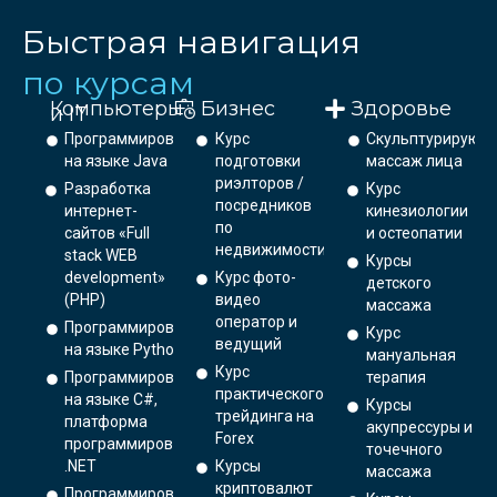
Быстрая навигация
по курсам
Компьютеры
Бизнес
Здоровье
и IT
Программирование
Курс
Скульптурирующ
на языке Java
подготовки
массаж лица
риэлторов /
Разработка
Курс
посредников
интернет-
кинезиологии
по
сайтов «Full
и остеопатии
недвижимости
stack WEB
Курсы
development»
Курс фото-
детского
(PHP)
видео
массажа
оператор и
Программирование
Курс
ведущий
на языке Python.
мануальная
Курс
Программирование
терапия
практического
на языке C#,
Курсы
трейдинга на
платформа
акупрессуры и
Forex
программирования
точечного
.NET
Курсы
массажа
криптовалют
Программирование