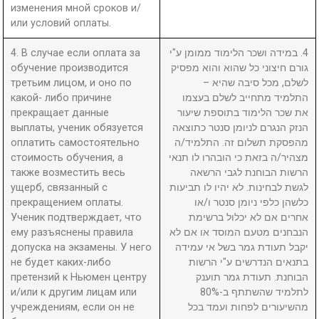
изменения мной сроков и/
или условий оплаты.
4. В случае если оплата за
4. במידה ושכר הלימוד ממומן ע"י
обучение производится
גורם חיצוני כל שהוא והוא מפסיק
третьим лицом, и оно по
לשלם, מכל סיבה שהיא –
какой- либо причине
התלמיד מתחייב לשלם בעצמו
прекращает данные
את שכר הלימוד בתוספת שיעור
выплаты, ученик обязуется
הנזק הנגרם לניומן סנטר כתוצאה
оплатить самостоятельно
מהפסקת תשלום זה. התלמיד/ה
стоимость обучения, а
מצהיר/ה בזאת כי הובהרו לו תנאי
также возместить весь
הרשות הבוחנת לגבי הרשאה
ущерб, связанный с
לגשת לבחינות. לא יהיו לו תביעות
прекращением оплаты.
כלשהן כלפי ניומן סנטר ו/או
Ученик подтверждает, что
אחרים אם לא יכלול ברשימת
ему разъяснены правила
הנבחנים מטעם המוסד או אם לא
допуска на экзамены. У него
יקבל תעודת גמר בשל אי עמידה
не будет каких-либо
בתנאים הנדרשים ע"י הרשות
претензий к Ньюмен центру
הבוחנת. תעודת גמר תוענק
и/или к другим лицам или
לתלמיד שהשתתף ב-80%
учреждениям, если он не
מהשיעורים לפחות ועמד בכל