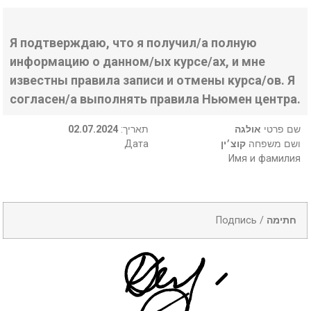
Я подтверждаю, что я получил/а полную
информацию о данном/ых курсе/ах, и мне
известны правила записи и отмены курса/ов. Я
согласен/а выполнять правила Ньюмен центра.
02.07.2024
:תאריך
אולגה
שם פרטי
Дата
קוצ׳ין
ושם משפחה
Имя и фамилия
Подпись /
חתימה