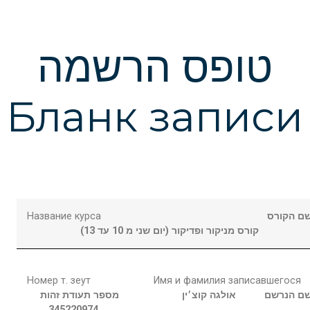
טופס הרשמה
Бланк записи
Название курса
שם הקור
קורס מניקור ופדיקור (יום שני מ 10 עד 13)
Номер т. зеут
Имя и фамилия записавшегося
מספר תעודת זהות
קוצ׳ין
אולגה
שם הנרש
345220974