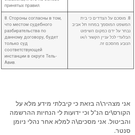
принятых правил.
8. Стороны согласны в том,
8. מוסכם על הצדדים כי בית
что местом судебного
המשפט המוסמך במחוז תל אביב
разбирательства по
נבחר על ידם כמקום השיפוט
данному договору, будет
הבלעדי לכל עניין הקשור ו/או
только суд
הנובע מהסכם זה.
соответствующей
инстанции в округе Тель-
Авив.
אני מצהיר\ה בזאת כי קיבלתי מידע מלא על
הקורס\ים הנ"ל וכי ידועות לי הנחיות ההרשמה
והביטול. אני מסכים\ה למלא אחר נהלי ניומן
סנטר.