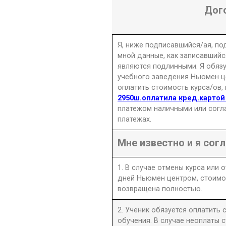
Дог
Я, ниже подписавшийся/ая, п
мной данные, как записавшийс
являются подлинными. Я обяз
учебного заведения Ньюмен це
оплатить стоимость курса/ов,
2950ш.оплатила кред.картой
платежом наличными или согл
платежах.
Мне известно и я согл
1. В случае отмены курса или 
дней Ньюмен центром, стоимо
возвращена полностью.
2. Ученик обязуется оплатить
обучения. В случае неоплаты 