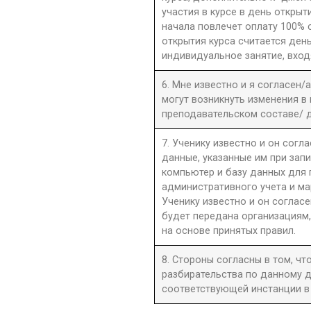
участия в курсе в день открыти
начала повлечет оплату 100% 
открытия курса считается день
индивидуальное занятие, вход
6. Мне известно и я согласен/
могут возникнуть изменения в
преподавательском составе/ д
7. Ученику известно и он согла
данные, указанные им при запи
компьютер и базу данных для
административного учета и ма
Ученику известно и он согласе
будет передана организациям,
на основе принятых правил.
8. Стороны согласны в том, ч
разбирательства по данному д
соответствующей инстанции в 