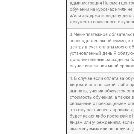
администрация Ньюмен центра 
обучении на курсе/ах и/или не
и/или задержать выдачу дипл
документа связанного с курсо
3. Чеки/платежное обязательст
переводе денежной суммы, к
центру в счет оплаты моего о
установленный день Я обязую
дополнительные расходы на б
случае изменения мной сроков
4. В случае если оплата за об
лицом, и оно по какой- либо 
выплаты, ученик обязуется оп
стоимость обучения, а также 
связанный с прекращением оп
что ему разъяснены правила до
будет каких-либо претензий к 
лицам или учреждениям, если 
экзаменуемых или не получит 