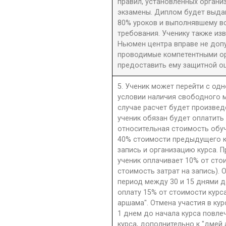
правил, установленных орган
экзамены. Диплом будет выдан
80% уроков и выполнявшему в
требования. Ученику также из
Ньюмен центра вправе не допу
проводимые компетентными орг
предоставить ему защитной оц
5. Ученик может перейти с одн
условии наличия свободного м
случае расчет будет произве
ученик обязан будет оплатить
относительная стоимость обу
40% стоимости предыдущего к
запись и организацию курса. П
ученик оплачивает 10% от сто
стоимость затрат на запись). 
период между 30 и 15 днями д
оплату 15% от стоимости курс
аршама". Отмена участия в ку
1 днем до начала курса повле
курса, дополнительно к "дмей