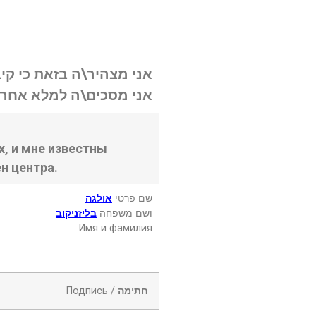
אני מצהיר\ה בזאת כי קי.
אני מסכים\ה למלא אחר .
, и мне известны
н центра.
שם פרטי
אולגה
ושם משפחה
בליזניקוב
Имя и фамилия
Подпись /
חתימה