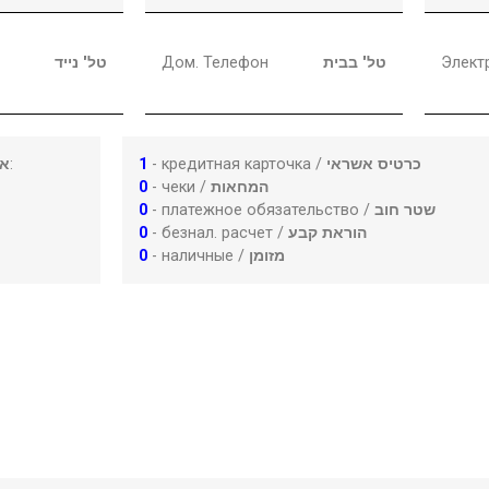
טל' נייד
Дом. Телефон
טל' בבית
Элект
או
:
1
- кредитная карточка /
כרטיס אשראי
0
- чеки /
המחאות
0
- платежное обязательство /
שטר חוב
0
- безнал. расчет /
הוראת קבע
0
- наличные /
מזומן