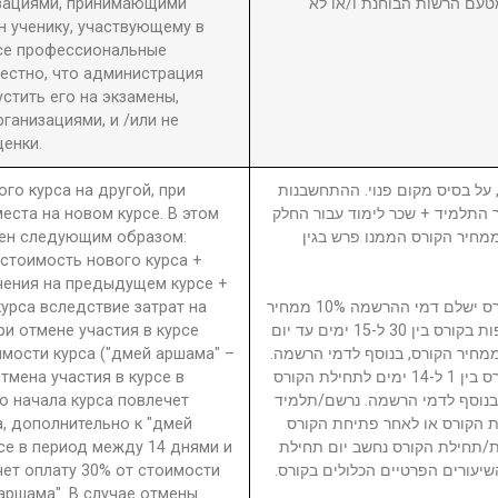
изациями, принимающими
טעם הרשות הבוחנת ו/או לא
 ученику, участвующему в
се профессиональные
вестно, что администрация
стить его на экзамены,
анизациями, и /или не
енки.
ого курса на другой, при
5. ל בסיס מקום פנוי. ההתחשבנות
еста на новом курсе. В этом
בר התלמיד + שכר לימוד עבור החלק
ден следующим образом:
סי בגין הקורס ממנו פרש + 40% ממחיר הקורס הממנו פרש בגין
 стоимость нового курса +
чения на предыдущем курсе +
урса вследствие затрат на
נרשם/תלמיד המבטל השתתפות בקורס ישלם דמי ההרשמה 10% ממחיר
ри отмене участия в курсе
הקורס. נרשם/תלמיד המבטל השתתפות בקורס בין 30 ל-15 ימים עד יום
имости курса ("дмей аршама" –
ילת הקורס ישלם דמי ביטול 15% ממחיר הקורס, בנוסף לדמי הרשמה
Отмена участия в курсе в
נרשם/תלמיד המבטל השתתפות בקורס בין 1 ל-14 ימים לתחילת הקורס
о начала курса повлечет
ממחיר הקורס, בנוסף לדמי הרשמה. נרשם/תלמיד
а, дополнительно к "дмей
 הקורס או לאחר פתיחת הקורס
рсе в период между 14 днями и
חת/תחילת הקורס נחשב יום תחילת
чет оплату 30% от стоимости
שיעורים הפרטיים הכלולים בקורס
 аршама". В случае отмены