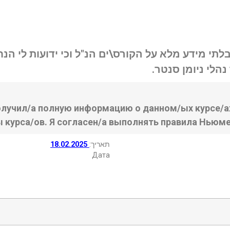
בלתי מידע מלא על הקורס\ים הנ"ל וכי ידועות לי ה
נהלי ניומן סנטר
олучил/а полную информацию о данном/ых курсе/ах
ы курса/ов. Я согласен/а выполнять правила Ньюме
18.02.2025
:תאריך
Дата