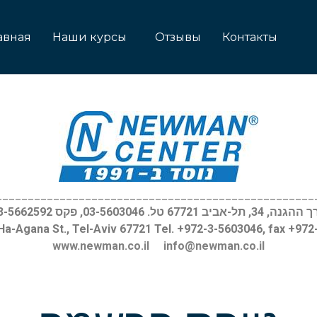
авная
Наши курсы
Отзывы
Контакты
__________________________________________________
, 34, תל-אביב 67721 טל. 03-5603046, פקס 03-5662592
Ha-Agana St., Tel-Aviv 67721 Tel. +972-3-5603046, fax +97
www.newman.co.il
info@newman.co.il