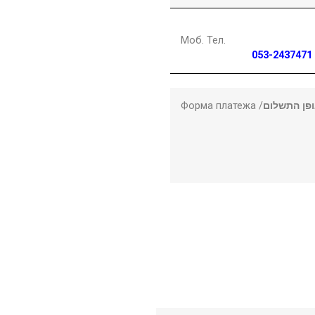
Моб. Тел.
053-2437471
Форма платежа /
פן התשלום