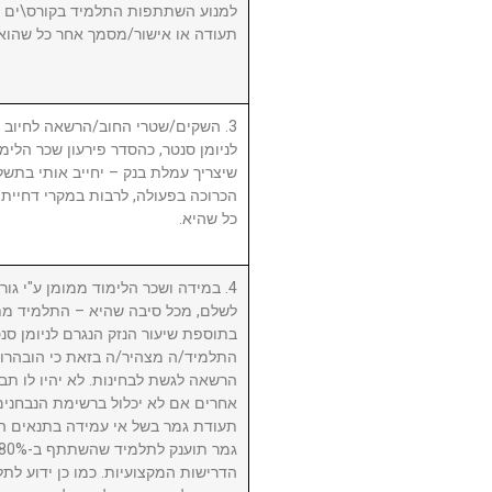
למנוע השתתפות התלמיד בקורס\ים ו/א
תעודה או אישור/מסמך אחר כל שהוא.
השקים/שטרי החוב/הרשאה לחיוב חשב
לניומן סנטר, כהסדר פירעון שכר הלימוד
שיצריך עמלת בנק – יחייב אותי בתשלו
הכרוכה בפעולה, לרבות במקרי דחיית 
כל שהיא.
במידה ושכר הלימוד ממומן ע"י גורם ח
לשלם, מכל סיבה שהיא – התלמיד מת
בתוספת שיעור הנזק הנגרם לניומן .
התלמיד/ה מצהיר/ה בזאת כי הובהרו 
הרשאה לגשת לבחינות. לא יהיו לו תבי
אחרים אם לא יכלול ברשימת הנבחני
תעודת גמר בשל אי עמידה בתנאים הנ
הדרישות המקצועיות. כמו כן ידוע לתל