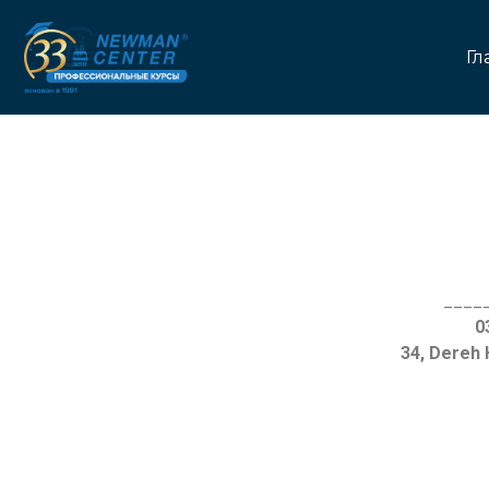
Гл
____
34, Dereh 