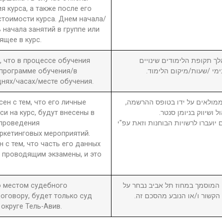
я курса, а также после его
стоимости курса. Днем начала/
 начала занятий в группе или
ящее в курс.
а, что в процессе обучения
6. ך תקופת הלימודים שינויים
 программе обучения/в
בימי /שעות/מיקום הלימוד
нях/часах/месте обучения.
сен с тем, что его личные
7. מולאים על ידו בטופס ההרשמה
си на курс, будут внесены в
ול ושיווק בניומן סנטר
 проведения
יועברו לרשויות הבוחנות וזאת עפ"י
ркетинговых мероприятий.
н с тем, что часть его данных
 проводящим экзамены, и это
то местом судебного
8. וסמך במחוז תל אביב נבחר על
оговору, будет только суд
ן הקשור ו/או הנובע מהסכם זה
округе Тель-Авив.