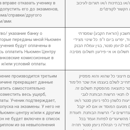
вправе отказать ученику в
ו בבחינות ו/או תגרום לעיכוב
 допустить его до экзаменов,
 הקשור לקורס\ים
ома/справки/другого
м/ами.
во/ указание банку о
3. ון (הוראת הקבע) שמסרתי
оторые переданы мной Ньюмен
, יפרעו ביום ז"פ. כל שינוי מצידי
бучения будут оплачены в
ם לניומן סנטר, בגין עמלת הבנק
сь оплатить Ньюмен Центру
תשלום או אי-פירעון תשלום מסיבה
анковские комиссионные в
 и/или условий оплаты.
учение производится третьим
4. יצוני כל שהוא והוא מפסיק
причине прекращает данные
חייב לשלם בעצמו את שכר הלימוד
латить самостоятельно
סנטר כתוצאה מהפסקת תשלום זה
возместить весь ущерб,
לו תנאי הרשות הבוחנת לגבי
латы. Ученик подтверждает,
עות כלשהן כלפי ניומן סנטר ו/או
пуска на экзамены. У него не
ם מטעם המוסד או אם לא יקבל
Ньюмен центру и/или к другим
דרשים ע"י הרשות הבוחנת. תעודת
он не будет включен в список
גמר תוענק לתלמיד שהשתתף ב-80% מהשיעורים לפחות ועמד בכל
диплом из-за невыполнения
מיד/ה כי הנהלת ניומן סנטר תהיה