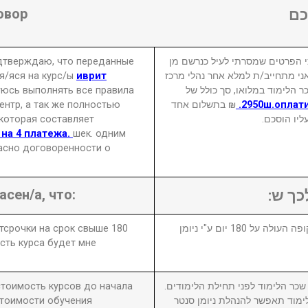
овор
ם
одтверждаю, что переданные
 הפרטים שמסרתי לעיל כנרשם מן
я/яся на курс/ы
иврит
אני מתחייב/ת למלא אחר נהלי מרכז
уюсь выполнять все правила
ר הלימוד במלואו, סך כולל של
нтр, а так же полностью
₪ בתשלום אחד
2950ш.оплати
 которая составляет
עליו הוסכם
 на 4 платежа.
шек. одним
асно договоренности о
асен/а, что:
לכך ש
отсрочки на срок свыше 180
1. במידה ויבוטל או יידחה הקורס לתקופה העולה על 180 יום ע"י ניומן
сть курса будет мне
 стоимость курсов до начала
2. ר הלימוד לפני תחילת הלימודים
стоимости обучения
מוד תאפשר להנהלת ניומן סנטר