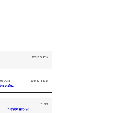
שם הקורס
егося
שם הנרשם
אולגה
בלי
רחוב
ישעיהו ישראל