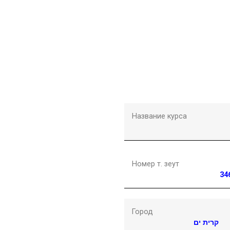
Название курса
Номер т. зеут
34
Город
קרית ים