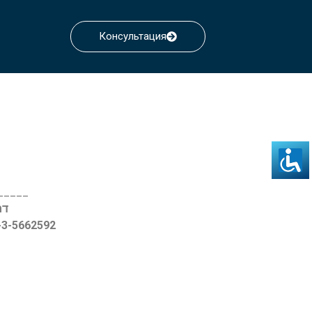
Консультация
_____
דרך ההגנה
2-3-5662592