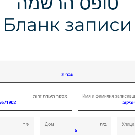
טופס הרשמה
Бланк записи
עברית
מספר תעודת זהות
Имя и фамилия записавш
6671902
זניקוב
עיר
Дом
בית
Улица
6