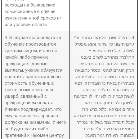
расходы на банковские
комиссионные в случае
изменения мной сроков и/
или условий оплаты.
4. В случае если оплата за
4. במידה ושכר הלימוד ממומן ע"י
обучение производится
גורם חיצוני כל שהוא והוא מפסיק
третьим лицом, и оно по
לשלם, מכל סיבה שהיא –
какой- либо причине
התלמיד מתחייב לשלם בעצמו
прекращает данные
את שכר הלימוד בתוספת שיעור
выплаты, ученик обязуется
הנזק הנגרם לניומן סנטר כתוצאה
оплатить самостоятельно
מהפסקת תשלום זה. התלמיד/ה
стоимость обучения, а
מצהיר/ה בזאת כי הובהרו לו תנאי
также возместить весь
הרשות הבוחנת לגבי הרשאה
ущерб, связанный с
לגשת לבחינות. לא יהיו לו תביעות
прекращением оплаты.
כלשהן כלפי ניומן סנטר ו/או
Ученик подтверждает, что
אחרים אם לא יכלול ברשימת
ему разъяснены правила
הנבחנים מטעם המוסד או אם לא
допуска на экзамены. У него
יקבל תעודת גמר בשל אי עמידה
не будет каких-либо
בתנאים הנדרשים ע"י הרשות
претензий к Ньюмен центру
הבוחנת. תעודת גמר תוענק