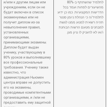
и/или к другим лицам или
לתלמיד שהשתתף ב-80%
учреждениям, если он не
מהשיעורים לפחות ועמד בכל
будет включен в список
הדרישות המקצועיות. כמו כן ידוע
экзаменуемых или не
לתלמיד/ה כי הנהלת ניומן סנטר
получит диплом из-за
תהיה רשאית למנוע ממנו לגשת
невыполнения правил,
למבחנים מטעם הרשות הבוחנת
установленных
ו/או לא להעניק לו ציון מגן.
организациями,
принимающими экзамены.
Диплом будет выдан
ученику, участвующему в
80% уроков и выполнявшему
все профессиональные
требования. Ученику также
известно, что
администрация Ньюмен
центра вправе не допустить
его на экзамены,
проводимые компетентными
организациями, и /или не
предоставить ему защитной