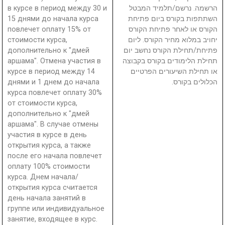
в курсе в период между 30 и
הרשמה. נרשם/תלמיד המבטל
15 днями до начала курса
השתתפות בקורס ביום פתיחת
повлечет оплату 15% от
הקורס או לאחר פתיחת הקורס
стоимости курса,
יחויב במלוא מחיר הקורס. ליום
дополнительно к "дмей
פתיחת/תחילת הקורס נחשב יום
аршама". Отмена участия в
תחילת הלימודים בקורס בקבוצה
курсе в период между 14
או תחילת השיעורים הפרטיים
днями и 1 днем до начала
הכלולים בקורס.
курса повлечет оплату 30%
от стоимости курса,
дополнительно к "дмей
аршама". В случае отмены
участия в курсе в день
открытия курса, а также
после его начала повлечет
оплату 100% стоимости
курса. Днем начала/
открытия курса считается
день начала занятий в
группе или индивидуальное
занятие, входящее в курс.