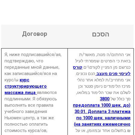
Договор
הסכם
Я, ниже подписавшийся/ая,
אני החתום/ה מטה, מאשר/ת
подтверждаю, что
בזאת כי הפרטים שמסרתי לעיל
переданные мной данные,
קורס
כנרשם מן המניין לקורס\ים
как записавшийся/яся на
הנם נכונים.
לעיסוי פנים מעצב
курс/ы
курс
אני מתחייב/ת למלא אחר נהלי
структурирующего
מרכז הלימודים ניומן סנטר וכן
массажа лица
являются
לשלם את שכר הלימוד במלואו,
подлинными. Я обязуюсь
3800
סך כולל של
выполнять все правила
(предоплата 1000 шек. до
учебного заведения
30.01. Доплата 3 платежа
Ньюмен центр, а так же
по 1000 шек. наличными
полностью оплатить
на занятиях ежемесячно)
стоимость курса/ов,
₪ בתשלום אחד ובמזומן, או על