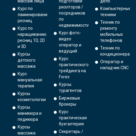
массаж лица
подготовки
дело
риэлторов /
Курс по
Компьютерные
посредников
ламинированию
техники
по
ресниц
Техник по
недвижимости
Курс по
ремонту
Курс фото-
наращиванию
мобильных
видео
ресниц 1D, 2D
телефонов
оператор и
и 3D
Техник по
ведущий
Курсы
кондиционерам
Курс
детского
Оператор и
практического
массажа
наладчик CNC
трейдинга на
Курс
Forex
мануальная
Курсы
терапия
турагентов
Курсы
Биржевые
косметологии
брокеры
Курсы
Курс
маникюра и
практическая
педикюра
бухгалтерия
Курсы
Секретарь /
массажа