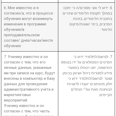
6. Мне известно и я
6. ידוע לי ואני מסכים/ה כי יתכנו
согласен/а, что в процессе
במהלך תקופת הלימודים שינויים
обучения могут возникнуть
בתוכנית הלימודים, בזהות
изменения в программе
המרצים, בימי /שעות/מיקום
обучения/в
הלימוד.
преподавательском
составе/ днях/часах/месте
обучения.
7. Ученику известно и он
7. לנרשם/לתלמיד ידוע כי
согласен с тем, что его
הפרטים הממולאים על ידו בטופס
личные данные, указанные
ההרשמה, יוזנו וינוהלו במאגרי
им при записи на курс, будут
מידע למטרות ניהול ושיווק בניומן
внесены в компьютер и базу
סנטר. לנרשם/לתלמיד ידוע כי
данных для проведения
חלק מהנתונים יועברו לרשויות
административного учета и
הבוחנות וזאת עפ"י הנהלים
маркетинговых
הקיימים.
мероприятий.
Ученику известно и он
согласен с тем, что часть