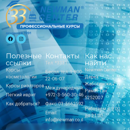
Полезные
Контакты
Как нас
ссылки
найти
Тел: *3331
Курсы
Newman Center
Беспл. тел: 1-800-
косметологии
Дерех
22-06-07
Жаботински,7
Курсы риэлторов
Международный:
Рамат-Ган
Легкий иврит
+972-3-560-30-46
5252007
Как добраться?
Факс: 03-5662592
Работаем: с 9:00
Email:
до 21:00
info@newman.co.il