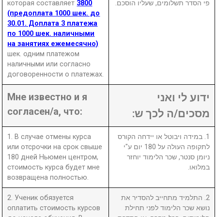
которая составляет
3800
פי הסדר תשלומים, שעליו הוסכם.
(предоплата 1000 шек. до
30.01. Доплата 3 платежа
по 1000 шек. наличными
на занятиях ежемесячно)
шек. одним платежом
наличными или согласно
договоренности о платежах.
Мне известно и я
ידוע לי ואני
согласен/а, что:
מסכים/ה לכך ש:
1. В случае отмены курса
1. במידה ויבוטל או יידחה הקורס
или отсрочки на срок свыше
לתקופה העולה על 180 יום ע"י
180 дней Ньюмен центром,
ניומן סנטר, שכר הלימוד יוחזר
стоимость курса будет мне
במלואו.
возвращена полностью.
2. Ученик обязуется
2. התלמיד מתחייב להסדיר את
оплатить стоимость курсов
נושא שכר הלימוד לפני תחילת