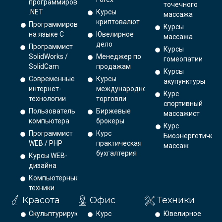
программирования
точечного
.NET
Курсы
массажа
криптовалют
Программирование
Курсы
на языке С
Ювелирное
массажа
дело
Программист
Курсы
SolidWorks /
Менеджер по
гомеопатии
SolidCam
продажам
Курсы
Современные
Курсы
акупунктуры
интернет-
международной
Курс
технологии
торговли
спортивный
Пользователь
Биржевые
массажист
компьютера
брокеры
Курс
Программист
Курс
Биоэнергетическ
WEB / PHP
практическая
массаж
бухгалтерия
Курсы WEB-
дизайна
Компьютерные
техники
Красота
Офис
Техники
Скульптурирующий
Курс
Ювелирное