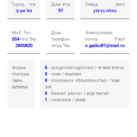
Город
עיר
Дом
בית
Улица
רחוב
תל אביב
97
נחלת בנימין
Моб. Тел.
Дом.
Электронная
054-
טל' נייד
Телефон
почта
דוא"ל
2845820
טל' בבית
o.gaibu81@mail.ru
Форма
0
- кредитная карточка /
כרטיס אשראי
платежа
0
- чеки /
המחאות
/
אופן
0
- платежное обязательство /
שטר
התשלום
:
חוב
0
- безнал. расчет /
הוראת קבע
1
- наличные /
מזומן