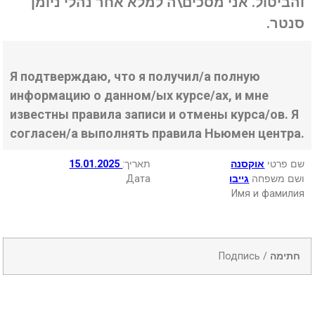
והביטול. אני מסכים\ה למלא אחר נהלי ניומן
סנטר.
Я подтверждаю, что я получил/а полную
информацию о данном/ых курсе/ах, и мне
известны правила записи и отмены курса/ов. Я
согласен/а выполнять правила Ньюмен центра.
15.01.2025
:תאריך
אוקסנה
שם פרטי
Дата
גייבו
ושם משפחה
Имя и фамилия
Подпись /
חתימה