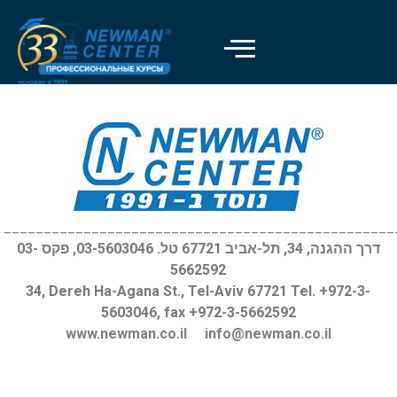
Отключить вспышки
visibility_off
Выделить заголовки
title
Цвет фона
settings
Уменьшить
zoom_out
Увеличить
zoom_in
_________________________________________________
דרך ההגנה, 34, תל-אביב 67721 טל. 03-5603046, פקס 03-
Уменьшить шрифт
remove_circle_outline
5662592
Увеличить шрифт
add_circle_outline
34, Dereh Ha-Agana St., Tel-Aviv 67721 Tel. +972-3-
5603046, fax +972-3-5662592
Читабельный шрифт
spellcheck
www.newman.co.il
info@newman.co.il
Яркий контраст
brightness_high
Темный контраст
brightness_low