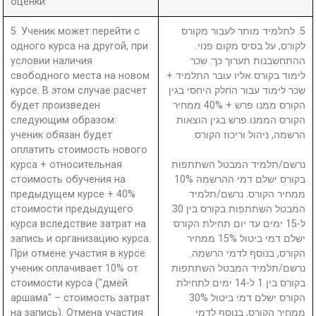
оценки.
5. Ученик может перейти с
5. לתלמיד מותר לעבור מקורס
одного курса на другой, при
לקורס, על בסיס מקום פנוי.
условии наличия
ההתחשבנות תערוך כך: שכר
свободного места на новом
לימוד בקורס אליו עובר התלמיד +
курсе. В этом случае расчет
שכר לימוד עבור החלק היחסי בגין
будет произведен
הקורס ממנו פרש + 40% ממחיר
следующим образом:
הקורס הממנו פרש בגין הוצאות
ученик обязан будет
הרשמה, ניהול וריכוז הקורס.
оплатить стоимость нового
курса + относительная
נרשם/תלמיד המבטל השתתפות
стоимость обучения на
בקורס ישלם דמי ההרשמה 10%
предыдущем курсе + 40%
ממחיר הקורס. נרשם/תלמיד
стоимости предыдущего
המבטל השתתפות בקורס בין 30
курса вследствие затрат на
ל-15 ימים עד יום תחילת הקורס
запись и организацию курса.
ישלם דמי ביטול 15% ממחיר
При отмене участия в курсе
הקורס, בנוסף לדמי הרשמה.
ученик оплачивает 10% от
נרשם/תלמיד המבטל השתתפות
стоимости курса ("дмей
בקורס בין 1 ל-14 ימים לתחילת
аршама" – стоимость затрат
הקורס ישלם דמי ביטול 30%
на запись). Отмена участия
ממחיר הקורס, בנוסף לדמי