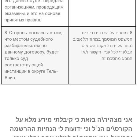
его данных будет передана
организациям, проводящим
экзамены, и это на основе
принятых правил.
8. Стороны согласны в том,
8. מוסכם על הצדדים כי בית
что местом судебного
המשפט המוסמך במחוז תל אביב
разбирательства по
נבחר על ידם כמקום השיפוט
данному договору, будет
הבלעדי לכל עניין הקשור ו/או
только суд
הנובע מהסכם זה.
соответствующей
инстанции в округе Тель-
Авив.
אני מצהיר\ה בזאת כי קיבלתי מידע מלא על
הקורס\ים הנ"ל וכי ידועות לי הנחיות ההרשמה