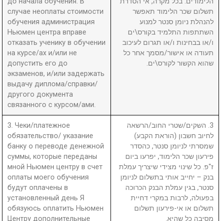
до начала обучения. В
הלימודים. בכל מקרה, אי הסדרת
случае неоплаты стоимости
תשלום שכר הלימוד תאפשר
обучения администрация
להנהלת ניומן סנטר למנוע
Ньюмен центра вправе
השתתפות התלמיד בקורס\ים
отказать ученику в обучении
ו/או בבחינות ו/או תגרום לעיכוב
на курсе/ах и/или не
תעודה או אישור/מסמך אחר כל
допустить его до
שהוא הקשור לקורס\ים.
экзаменов, и/или задержать
выдачу диплома/справки/
другого документа
связанного с курсом/ами.
3. Чеки/платежное
3. השקים/שטרי החוב/הרשאה
обязательство/ указание
לחיוב חשבון (הוראת הקבע)
банку о переводе денежной
שמסרתי לניומן סנטר, כהסדר
суммы, которые переданы
פירעון שכר הלימוד, יפרעו ביום
мной Ньюмен центру в счет
ז"פ. כל שינוי מצידי שיצריך עמלת
оплаты моего обучения
בנק – יחייב אותי בתשלום לניומן
будут оплачены в
סנטר, בגין עמלת הבנק הכרוכה
установленный день Я
בפעולה, לרבות במקרי דחיית
обязуюсь оплатить Ньюмен
תשלום או אי-פירעון תשלום
Центру дополнительные
מסיבה כל שהיא.