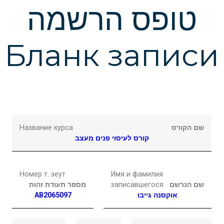
Подчеркнуть ссылки
format_underlined
טופס הרשמה
Выделить ссылки
font_download
Бланк записи
Сбросить
cached
настройки
Название курса
שם הקורס
קורס לעיסוי פנים מעצב
Номер т. зеут
Имя и фамилия
מספר תעודת זהות
записавшегося
שם הנרשם
AB2065097
גייבו
אוקסנה