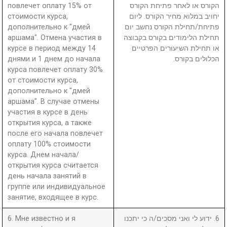
повлечет оплату 15% от
הקורס או לאחר פתיחת הקורס
стоимости курса,
יחויב במלוא מחיר הקורס. ליום
дополнительно к "дмей
פתיחת/תחילת הקורס נחשב יום
аршама". Отмена участия в
תחילת הלימודים בקורס בקבוצה
курсе в период между 14
או תחילת השיעורים הפרטיים
днями и 1 днем до начала
הכלולים בקורס.
курса повлечет оплату 30%
от стоимости курса,
дополнительно к "дмей
аршама". В случае отмены
участия в курсе в день
открытия курса, а также
после его начала повлечет
оплату 100% стоимости
курса. Днем начала/
открытия курса считается
день начала занятий в
группе или индивидуальное
занятие, входящее в курс.
6. Мне известно и я
6. ידוע לי ואני מסכים/ה כי יתכנו