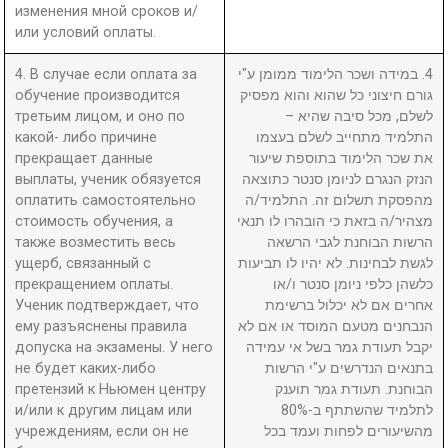
изменения мной сроков и/
или условий оплаты.
4. В случае если оплата за
4. במידה ושכר הלימוד ממומן ע"י
обучение производится
גורם חיצוני כל שהוא והוא מפסיק
третьим лицом, и оно по
לשלם, מכל סיבה שהיא –
какой- либо причине
התלמיד מתחייב לשלם בעצמו
прекращает данные
את שכר הלימוד בתוספת שיעור
выплаты, ученик обязуется
הנזק הנגרם לניומן סנטר כתוצאה
оплатить самостоятельно
מהפסקת תשלום זה. התלמיד/ה
стоимость обучения, а
מצהיר/ה בזאת כי הובהרו לו תנאי
также возместить весь
הרשות הבוחנת לגבי הרשאה
ущерб, связанный с
לגשת לבחינות. לא יהיו לו תביעות
прекращением оплаты.
כלשהן כלפי ניומן סנטר ו/או
Ученик подтверждает, что
אחרים אם לא יכלול ברשימת
ему разъяснены правила
הנבחנים מטעם המוסד או אם לא
допуска на экзамены. У него
יקבל תעודת גמר בשל אי עמידה
не будет каких-либо
בתנאים הנדרשים ע"י הרשות
претензий к Ньюмен центру
הבוחנת. תעודת גמר תוענק
и/или к другим лицам или
לתלמיד שהשתתף ב-80%
учреждениям, если он не
מהשיעורים לפחות ועמד בכל