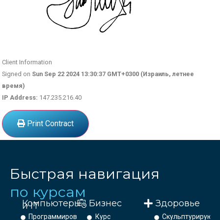
Client Information
Signed on
Sun Sep 22 2024 13:30:37 GMT+0300 (Израиль, летнее
время)
IP Address:
147.235.216.40
Print Contract
Быстрая навигация
по курсам
Компьютеры
Бизнес
Здоровье
и IT
Программирование
Курс
Скульптурирующ