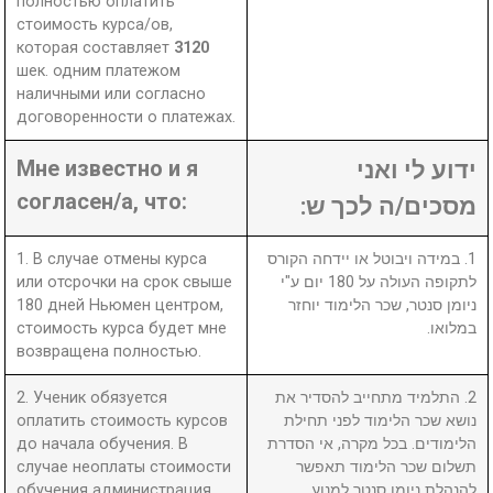
полностью оплатить
стоимость курса/ов,
которая составляет
3120
шек. одним платежом
наличными или согласно
договоренности о платежах.
Мне известно и я
ידוע לי ואני
согласен/а, что:
מסכים/ה לכך ש:
1. В случае отмены курса
1. במידה ויבוטל או יידחה הקורס
или отсрочки на срок свыше
לתקופה העולה על 180 יום ע"י
180 дней Ньюмен центром,
ניומן סנטר, שכר הלימוד יוחזר
стоимость курса будет мне
במלואו.
возвращена полностью.
2. Ученик обязуется
2. התלמיד מתחייב להסדיר את
оплатить стоимость курсов
נושא שכר הלימוד לפני תחילת
до начала обучения. В
הלימודים. בכל מקרה, אי הסדרת
случае неоплаты стоимости
תשלום שכר הלימוד תאפשר
обучения администрация
להנהלת ניומן סנטר למנוע