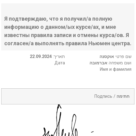
Я подтверждаю, что я получил/а полную
информацию о данном/ых курсе/ах, и мне
известны правила записи и отмены курса/ов. Я
согласен/а выполнять правила Ньюмен центра.
22.09.2024
:תאריך
אוקסנה
שם פרטי
Дата
אברמובה
ושם משפחה
Имя и фамилия
Подпись /
חתימה