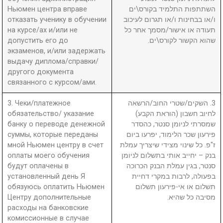
Ньюмен центра вправе
השתתפות התלמיד בקורס\ים
отказать ученику в обучении
ו/או בבחינות ו/או תגרום לעיכוב
на курсе/ах и/или не
תעודה או אישור/מסמך אחר כל
допустить его до
שהוא הקשור לקורס\ים.
экзаменов, и/или задержать
выдачу диплома/справки/
другого документа
связанного с курсом/ами.
3. Чеки/платежное
3. השקים/שטרי החוב/הרשאה
обязательство/ указание
לחיוב חשבון (הוראת הקבע)
банку о переводе денежной
שמסרתי לניומן סנטר, כהסדר
суммы, которые переданы
פירעון שכר הלימוד, יפרעו ביום
мной Ньюмен центру в счет
ז"פ. כל שינוי מצידי שיצריך עמלת
оплаты моего обучения
בנק – יחייב אותי בתשלום לניומן
будут оплачены в
סנטר, בגין עמלת הבנק הכרוכה
установленный день Я
בפעולה, לרבות במקרי דחיית
обязуюсь оплатить Ньюмен
תשלום או אי-פירעון תשלום
Центру дополнительные
מסיבה כל שהיא.
расходы на банковские
комиссионные в случае