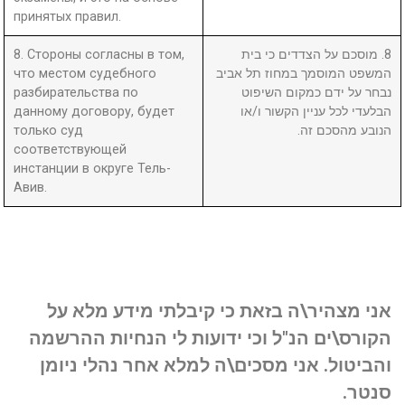
принятых правил.
8. Стороны согласны в том,
8. מוסכם על הצדדים כי בית
что местом судебного
המשפט המוסמך במחוז תל אביב
разбирательства по
נבחר על ידם כמקום השיפוט
данному договору, будет
הבלעדי לכל עניין הקשור ו/או
только суд
הנובע מהסכם זה.
соответствующей
инстанции в округе Тель-
Авив.
אני מצהיר\ה בזאת כי קיבלתי מידע מלא על
הקורס\ים הנ"ל וכי ידועות לי הנחיות ההרשמה
והביטול. אני מסכים\ה למלא אחר נהלי ניומן
סנטר.