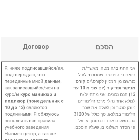
Договор
הסכם
Я, ниже подписавшийся/ая,
אני החתום/ה מטה, מאשר/ת
подтверждаю, что
בזאת כי הפרטים שמסרתי לעיל
переданные мной данные,
קורס
כנרשם מן המניין לקורס\ים
как записавшийся/яся на
מניקור ופדיקור (יום שני מ 10 עד
курс/ы
курс маникюр и
הנם נכונים. אני מתחייב/ת
13)
педикюр (понедельник с
למלא אחר נהלי מרכז הלימודים
10 до 13)
являются
ניומן סנטר וכן לשלם את שכר
подлинными. Я обязуюсь
3120
הלימוד במלואו, סך כולל של
выполнять все правила
₪ בתשלום אחד ובמזומן, או על
учебного заведения
פי הסדר תשלומים, שעליו הוסכם.
Ньюмен центр, а так же