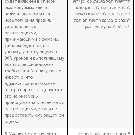
будет включен в список
הדרישות המקצועיות. כמו כן ידוע
экзаменуемых или не
לתלמיד/ה כי הנהלת ניומן סנטר
получит диплом из-за
תהיה רשאית למנוע ממנו לגשת
невыполнения правил,
למבחנים מטעם הרשות הבוחנת
установленных
ו/או לא להעניק לו ציון מגן.
организациями,
принимающими экзамены.
Диплом будет выдан
ученику, участвующему в
80% уроков и выполнявшему
все профессиональные
требования. Ученику также
известно, что
администрация Ньюмен
центра вправе не допустить
его на экзамены,
проводимые компетентными
организациями, и /или не
предоставить ему защитной
оценки.
5. Ученик может перейти с
5. לתלמיד מותר לעבור מקורס