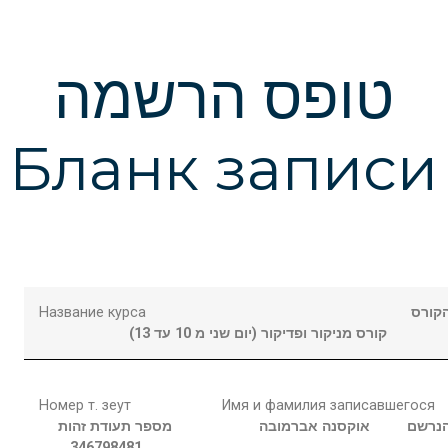
טופס הרשמה
Бланк записи
Название курса
קורס
קורס מניקור ופדיקור (יום שני מ 10 עד 13)
Номер т. зеут
Имя и фамилия записавшегося
נרשם
אוקסנה
אברמובה
מספר תעודת זהות
346798481