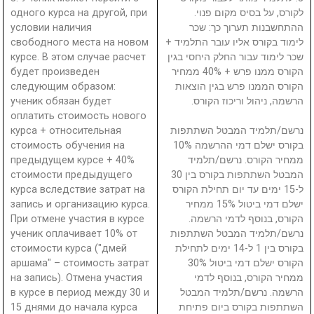
одного курса на другой, при
לקורס, על בסיס מקום פנוי.
условии наличия
ההתחשבנות תערוך כך: שכר
свободного места на новом
לימוד בקורס אליו עובר התלמיד +
курсе. В этом случае расчет
שכר לימוד עבור החלק היחסי בגין
будет произведен
הקורס ממנו פרש + 40% ממחיר
следующим образом:
הקורס הממנו פרש בגין הוצאות
ученик обязан будет
הרשמה, ניהול וריכוז הקורס.
оплатить стоимость нового
курса + относительная
נרשם/תלמיד המבטל השתתפות
стоимость обучения на
בקורס ישלם דמי ההרשמה 10%
предыдущем курсе + 40%
ממחיר הקורס. נרשם/תלמיד
стоимости предыдущего
המבטל השתתפות בקורס בין 30
курса вследствие затрат на
ל-15 ימים עד יום תחילת הקורס
запись и организацию курса.
ישלם דמי ביטול 15% ממחיר
При отмене участия в курсе
הקורס, בנוסף לדמי הרשמה.
ученик оплачивает 10% от
נרשם/תלמיד המבטל השתתפות
стоимости курса ("дмей
בקורס בין 1 ל-14 ימים לתחילת
аршама" – стоимость затрат
הקורס ישלם דמי ביטול 30%
на запись). Отмена участия
ממחיר הקורס, בנוסף לדמי
в курсе в период между 30 и
הרשמה. נרשם/תלמיד המבטל
15 днями до начала курса
השתתפות בקורס ביום פתיחת