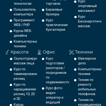
Курс
технологии
торговли
спортивный
Пользователь
Биржевые
массажист
компьютера
брокеры
Курс
Программист
Курс
Биоэнергетическ
WEB / PHP
практическая
массаж
бухгалтерия
Курсы WEB-
дизайна
Компьютерные
техники
Красота
Офис
Техники
Скульптурирующий
Курс
Ювелирное
массаж лица
подготовки
дело
риэлторов /
Курс по
Компьютерные
посредников
ламинированию
техники
по
ресниц
Техник по
недвижимости
Курс по
ремонту
Курс фото-
наращиванию
мобильных
видео
ресниц 1D, 2D
телефонов
оператор и
и 3D
Техник по
ведущий
Курсы
кондиционерам