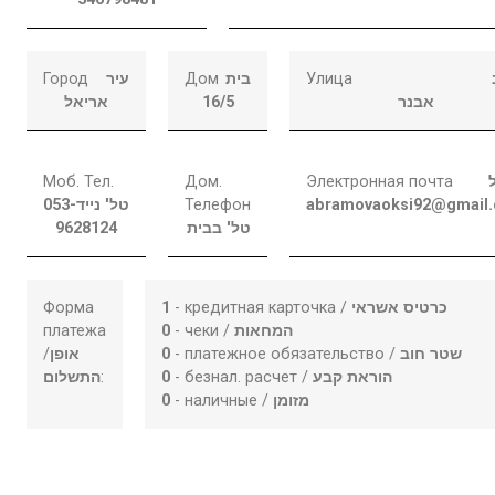
Город
עיר
Дом
בית
Улица
אריאל
16/5
אבנר
Моб. Тел.
Дом.
Электронная почта
053-
טל' נייד
Телефон
abramovaoksi92@gmail
9628124
טל' בבית
Форма
1
- кредитная карточка /
כרטיס אשראי
платежа
0
- чеки /
המחאות
/
אופן
0
- платежное обязательство /
שטר חוב
התשלום
:
0
- безнал. расчет /
הוראת קבע
0
- наличные /
מזומן