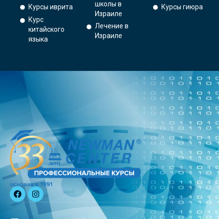
школы в
Курсы иврита
Курсы гиюра
Израиле
Курс
Лечение в
китайского
Израиле
языка