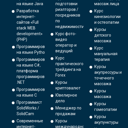
на языке Java
подготовки
массаж лица
риэлторов /
Разработка
Курс
посредников
интернет-
кинезиологии
по
сайтов «Full
и остеопатии
недвижимости
stack WEB
Курсы
development»
Курс фото-
детского
(PHP)
видео
массажа
оператор и
Программирование
Курс
ведущий
на языке Python.
мануальная
Курс
Программирование
терапия
практического
на языке C#,
Курсы
трейдинга на
платформа
акупрессуры и
Forex
программирования
точечного
.NET
Курсы
массажа
криптовалют
Программирование
Курсы
на языке С
Ювелирное
массажа
дело
Программист
Курсы
SolidWorks /
Менеджер по
гомеопатии
SolidCam
продажам
Курсы
Современные
Курсы
акупунктуры
интернет-
международной