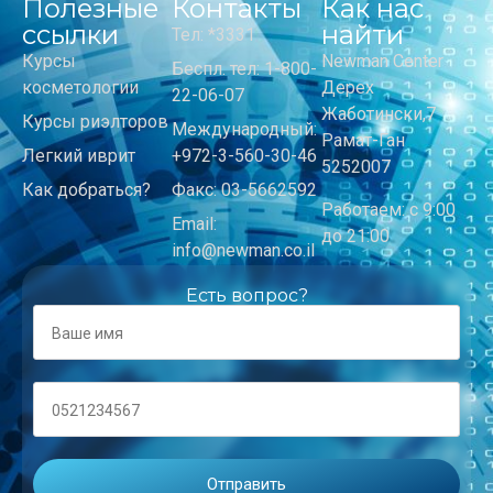
Полезные
Контакты
Как нас
ссылки
найти
Тел: *3331
Курсы
Newman Center
Беспл. тел: 1-800-
косметологии
Дерех
22-06-07
Жаботински,7
Курсы риэлторов
Международный:
Рамат-Ган
Легкий иврит
+972-3-560-30-46
5252007
Как добраться?
Факс: 03-5662592
Работаем: с 9:00
Email:
до 21:00
info@newman.co.il
Есть вопрос?