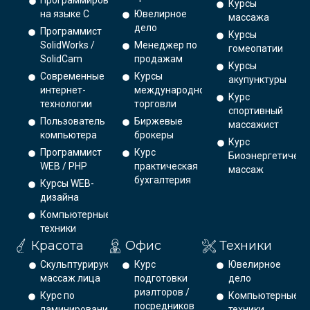
Программирование
Курсы
на языке С
Ювелирное
массажа
дело
Программист
Курсы
SolidWorks /
Менеджер по
гомеопатии
SolidCam
продажам
Курсы
Современные
Курсы
акупунктуры
интернет-
международной
Курс
технологии
торговли
спортивный
Пользователь
Биржевые
массажист
компьютера
брокеры
Курс
Программист
Курс
Биоэнергетическ
WEB / PHP
практическая
массаж
бухгалтерия
Курсы WEB-
дизайна
Компьютерные
техники
Красота
Офис
Техники
Скульптурирующий
Курс
Ювелирное
массаж лица
подготовки
дело
риэлторов /
Курс по
Компьютерные
посредников
ламинированию
техники