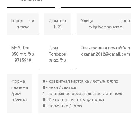
Город
עיר
Дом
בית
Улица
רחוב
אשדוד
1-21
מבוא הרב אלקלעי
Моб. Тел.
Дом.
Электронная почта
דוא"ל
050-
טל' נייד
Телефон
oxanan2012@gmail.com
9715949
טל' בבית
Форма
0
- кредитная карточка /
כרטיס אשראי
платежа
0
- чеки /
המחאות
/
אופן
1
- платежное обязательство /
שטר חוב
התשלום
:
0
- безнал. расчет /
הוראת קבע
0
- наличные /
מזומן