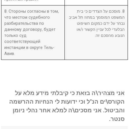
8. Стороны согласны в том,
8. מוסכם על הצדדים כי בית
что местом судебного
המשפט המוסמך במחוז תל אביב
разбирательства по
נבחר על ידם כמקום השיפוט
данному договору, будет
הבלעדי לכל עניין הקשור ו/או
только суд
הנובע מהסכם זה.
соответствующей
инстанции в округе Тель-
Авив.
אני מצהיר\ה בזאת כי קיבלתי מידע מלא על
הקורס\ים הנ"ל וכי ידועות לי הנחיות ההרשמה
והביטול. אני מסכים\ה למלא אחר נהלי ניומן
סנטר.