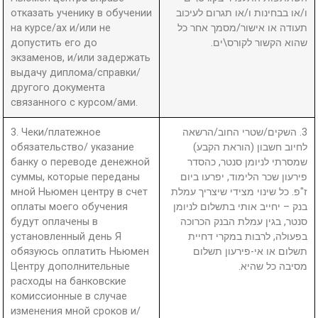
отказать ученику в обучении
ו/או בבחינות ו/או תגרום לעיכוב
на курсе/ах и/или не
תעודה או אישור/מסמך אחר כל
допустить его до
שהוא הקשור לקורס\ים.
экзаменов, и/или задержать
выдачу диплома/справки/
другого документа
связанного с курсом/ами.
3. Чеки/платежное
3. השקים/שטרי החוב/הרשאה
обязательство/ указание
לחיוב חשבון (הוראת הקבע)
банку о переводе денежной
שמסרתי לניומן סנטר, כהסדר
суммы, которые переданы
פירעון שכר הלימוד, יפרעו ביום
мной Ньюмен центру в счет
ז"פ. כל שינוי מצידי שיצריך עמלת
оплаты моего обучения
בנק – יחייב אותי בתשלום לניומן
будут оплачены в
סנטר, בגין עמלת הבנק הכרוכה
установленный день Я
בפעולה, לרבות במקרי דחיית
обязуюсь оплатить Ньюмен
תשלום או אי-פירעון תשלום
Центру дополнительные
מסיבה כל שהיא.
расходы на банковские
комиссионные в случае
изменения мной сроков и/