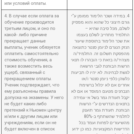
или условий оплаты.
4. В случае если оплата за
4. במידה ושכר הלימוד ממומן ע"י
обучение производится
גורם חיצוני כל שהוא והוא מפסיק
третьим лицом, и оно по
לשלם, מכל סיבה שהיא –
какой- либо причине
התלמיד מתחייב לשלם בעצמו
прекращает данные
את שכר הלימוד בתוספת שיעור
выплаты, ученик обязуется
הנזק הנגרם לניומן סנטר כתוצאה
оплатить самостоятельно
מהפסקת תשלום זה. התלמיד/ה
стоимость обучения, а
מצהיר/ה בזאת כי הובהרו לו תנאי
также возместить весь
הרשות הבוחנת לגבי הרשאה
ущерб, связанный с
לגשת לבחינות. לא יהיו לו תביעות
прекращением оплаты.
כלשהן כלפי ניומן סנטר ו/או
Ученик подтверждает, что
אחרים אם לא יכלול ברשימת
ему разъяснены правила
הנבחנים מטעם המוסד או אם לא
допуска на экзамены. У него
יקבל תעודת גמר בשל אי עמידה
не будет каких-либо
בתנאים הנדרשים ע"י הרשות
претензий к Ньюмен центру
הבוחנת. תעודת גמר תוענק
и/или к другим лицам или
לתלמיד שהשתתף ב-80%
учреждениям, если он не
מהשיעורים לפחות ועמד בכל
будет включен в список
הדרישות המקצועיות. כמו כן ידוע