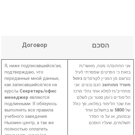
Договор
הסכם
Я, ниже подписавшийся/ая,
אני החתום/ה מטה, מאשר/ת
подтверждаю, что
בזאת כי הפרטים שמסרתי לעיל
переданные мной данные,
ניהול
כנרשם מן המניין לקורס\ים
как записавшийся/яся на
הנם נכונים. אני
משרד ממוחשב
курс/ы
Секретарь/офис
מתחייב/ת למלא אחר נהלי מרכז
менеджер
являются
הלימודים ניומן סנטר וכן לשלם
подлинными. Я обязуюсь
את שכר הלימוד במלואו, סך כולל
выполнять все правила
₪ בתשלום אחד
5800
של
учебного заведения
ובמזומן, או על פי הסדר
Ньюмен центр, а так же
תשלומים, שעליו הוסכם.
полностью оплатить