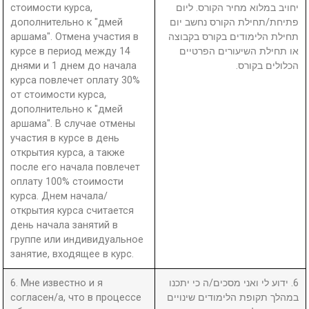
стоимости курса,
יחויב במלוא מחיר הקורס. ליום
дополнительно к "дмей
פתיחת/תחילת הקורס נחשב יום
аршама". Отмена участия в
תחילת הלימודים בקורס בקבוצה
курсе в период между 14
או תחילת השיעורים הפרטיים
днями и 1 днем до начала
הכלולים בקורס.
курса повлечет оплату 30%
от стоимости курса,
дополнительно к "дмей
аршама". В случае отмены
участия в курсе в день
открытия курса, а также
после его начала повлечет
оплату 100% стоимости
курса. Днем начала/
открытия курса считается
день начала занятий в
группе или индивидуальное
занятие, входящее в курс.
6. Мне известно и я
6. ידוע לי ואני מסכים/ה כי יתכנו
согласен/а, что в процессе
במהלך תקופת הלימודים שינויים