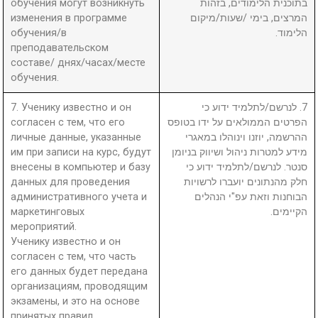
обучения могут возникнуть
בתוכנית הלימודים, בזהות
изменения в программе
המרצים, בימי /שעות/מיקום
обучения/в
הלימוד.
преподавательском
составе/ днях/часах/месте
обучения.
7. Ученику известно и он
7. לנרשם/לתלמיד ידוע כי
согласен с тем, что его
הפרטים הממולאים על ידו בטופס
личные данные, указанные
ההרשמה, יוזנו וינוהלו במאגרי
им при записи на курс, будут
מידע למטרות ניהול ושיווק בניומן
внесены в компьютер и базу
סנטר. לנרשם/לתלמיד ידוע כי
данных для проведения
חלק מהנתונים יועברו לרשויות
административного учета и
הבוחנות וזאת עפ"י הנהלים
маркетинговых
הקיימים.
мероприятий.
Ученику известно и он
согласен с тем, что часть
его данных будет передана
организациям, проводящим
экзамены, и это на основе
принятых правил.