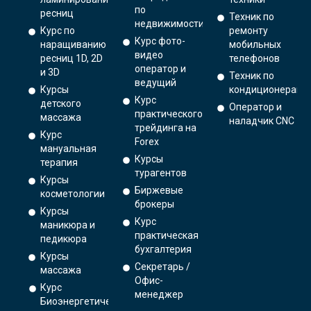
по
ресниц
Техник по
недвижимости
Курс по
ремонту
Курс фото-
наращиванию
мобильных
видео
ресниц 1D, 2D
телефонов
оператор и
и 3D
Техник по
ведущий
Курсы
кондиционерам
Курс
детского
Оператор и
практического
массажа
наладчик CNC
трейдинга на
Курс
Forex
мануальная
Курсы
терапия
турагентов
Курсы
Биржевые
косметологии
брокеры
Курсы
Курс
маникюра и
практическая
педикюра
бухгалтерия
Курсы
Секретарь /
массажа
Офис-
Курс
менеджер
Биоэнергетический