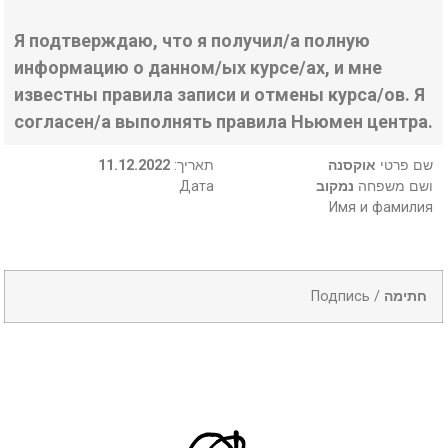
Я подтверждаю, что я получил/а полную
информацию о данном/ых курсе/ах, и мне
известны правила записи и отмены курса/ов. Я
согласен/а выполнять правила Ньюмен центра.
11.12.2022
:תאריך
אוקסנה
שם פרטי
Дата
נמקוב
ושם משפחה
Имя и фамилия
Подпись /
חתימה