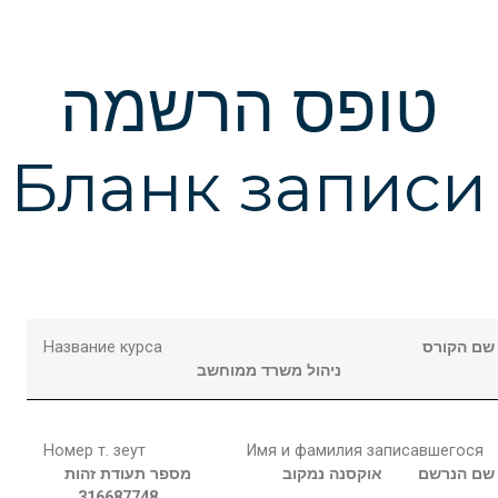
טופס הרשמה
Бланк записи
Название курса
שם הקורס
ניהול משרד ממוחשב
Номер т. зеут
Имя и фамилия записавшегося
שם הנרשם
אוקסנה
נמקוב
מספר תעודת זהות
316687748