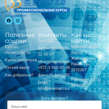
Полезные
Контакты
Как нас
ссылки
найти
Тел: *3331
Курсы
Newman Center
Беспл. тел: 1-800-
косметологии
Дерех
22-06-07
Жаботински,7
Курсы риэлторов
Международный:
Рамат-Ган
Легкий иврит
+972-3-560-30-46
5252007
Как добраться?
Факс: 03-5662592
Работаем: с 9:00
Email:
до 21:00
info@newman.co.il
Есть вопрос?