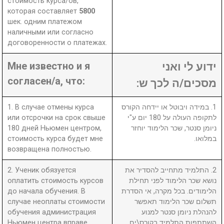
стоимость курса/ов,
которая составляет
5800
шек. одним платежом
наличными или согласно
договоренности о платежах.
Мне известно и я
ידוע לי ואני
согласен/а, что:
מסכים/ה לכך ש:
1. В случае отмены курса
1. במידה ויבוטל או יידחה הקורס
или отсрочки на срок свыше
לתקופה העולה על 180 יום ע"י
180 дней Ньюмен центром,
ניומן סנטר, שכר הלימוד יוחזר
стоимость курса будет мне
במלואו.
возвращена полностью.
2. Ученик обязуется
2. התלמיד מתחייב להסדיר את
оплатить стоимость курсов
נושא שכר הלימוד לפני תחילת
до начала обучения. В
הלימודים. בכל מקרה, אי הסדרת
случае неоплаты стоимости
תשלום שכר הלימוד תאפשר
обучения администрация
להנהלת ניומן סנטר למנוע
Ньюмен центра вправе
השתתפות התלמיד בקורס\ים