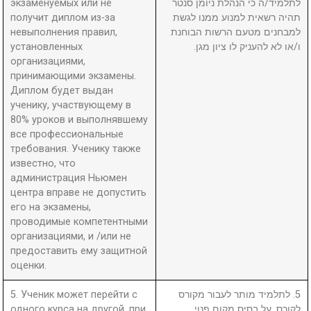
экзаменуемых или не
לתלמיד/ה כי הנהלת ניומן סנטר
получит диплом из-за
תהיה רשאית למנוע ממנו לגשת
невыполнения правил,
למבחנים מטעם הרשות הבוחנת
установленных
ו/או לא להעניק לו ציון מגן.
организациями,
принимающими экзамены.
Диплом будет выдан
ученику, участвующему в
80% уроков и выполнявшему
все профессиональные
требования. Ученику также
известно, что
администрация Ньюмен
центра вправе не допустить
его на экзамены,
проводимые компетентными
организациями, и /или не
предоставить ему защитной
оценки.
5. Ученик может перейти с
5. לתלמיד מותר לעבור מקורס
одного курса на другой, при
לקורס, על בסיס מקום פנוי.