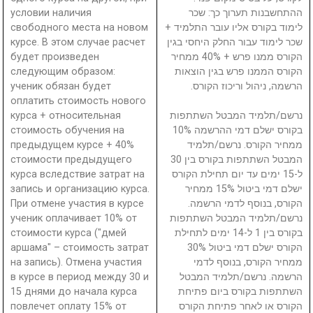
условии наличия
ההתחשבנות תערוך כך: שכר
свободного места на новом
לימוד בקורס אליו עובר התלמיד +
курсе. В этом случае расчет
שכר לימוד עבור החלק היחסי בגין
будет произведен
הקורס ממנו פרש + 40% ממחיר
следующим образом:
הקורס הממנו פרש בגין הוצאות
ученик обязан будет
הרשמה, ניהול וריכוז הקורס.
оплатить стоимость нового
курса + относительная
נרשם/תלמיד המבטל השתתפות
стоимость обучения на
בקורס ישלם דמי ההרשמה 10%
предыдущем курсе + 40%
ממחיר הקורס. נרשם/תלמיד
стоимости предыдущего
המבטל השתתפות בקורס בין 30
курса вследствие затрат на
ל-15 ימים עד יום תחילת הקורס
запись и организацию курса.
ישלם דמי ביטול 15% ממחיר
При отмене участия в курсе
הקורס, בנוסף לדמי הרשמה.
ученик оплачивает 10% от
נרשם/תלמיד המבטל השתתפות
стоимости курса ("дмей
בקורס בין 1 ל-14 ימים לתחילת
аршама" – стоимость затрат
הקורס ישלם דמי ביטול 30%
на запись). Отмена участия
ממחיר הקורס, בנוסף לדמי
в курсе в период между 30 и
הרשמה. נרשם/תלמיד המבטל
15 днями до начала курса
השתתפות בקורס ביום פתיחת
повлечет оплату 15% от
הקורס או לאחר פתיחת הקורס